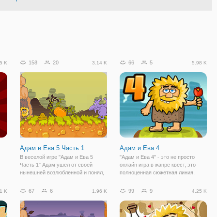
158
20
66
5
5 K
3.14 K
5.98 K
Адам и Ева 5 Часть 1
Адам и Ева 4
В веселой игре "Адам и Ева 5
"Адам и Ева 4" - это не просто
Часть 1" Адам ушел от своей
онлайн игра в жанре квест, это
нынешней возлюбленной и понял,
полноценная сюжетная линия,
что Ева - его единственная. Но
которая напоминает мультсериал
путь к любимой тернист и не
на которую не жалко потратить
67
6
99
9
1 K
1.96 K
4.25 K
прост, поэтому ваша помощь ему
время. Здесь вас ждет ряд
ся!
не помешает. Игра представляет
увлекательных головоломок, над
собой квест
которыми