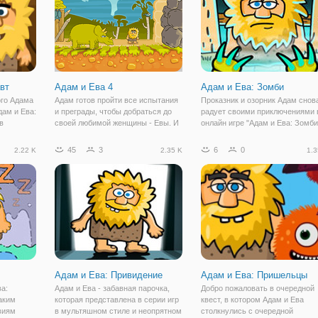
вт
Адам и Ева 4
Адам и Ева: Зомби
ого Адама
Адам готов пройти все испытания
Проказник и озорник Адам снов
дам и Ева:
и преграды, чтобы добраться до
радует своими приключениями 
в
своей любимой женщины - Евы. И
онлайн игре "Адам и Ева: Зомби
те с
в онлайн игре "Адам и Ева 4" вы
В продолжении веселых
 В этот
сами увидите и поможете ему
приключений мы оказываемся 
45
3
6
0
2.22 K
2.35 K
1.3
ться в
пройти все препятствия. Игра
постапокалиптическом мире
тлениями.
представляет собой логический
зомби. Теперь Адаму вновь
квест в
придется применить свою
Адам и Ева: Привидение
Адам и Ева: Пришельцы
ва:
Адам и Ева - забавная парочка,
Добро пожаловать в очередной
аким
которая представлена в серии игр
квест, в котором Адам и Ева
виям
в мультяшном стиле и неопрятном
столкнулись с очередной