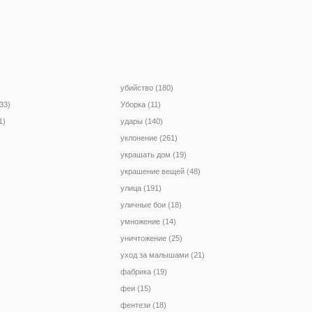
убийство (180)
33)
Уборка (11)
1)
удары (140)
уклонение (261)
украшать дом (19)
украшение вещей (48)
улица (191)
уличные бои (18)
умножение (14)
уничтожение (25)
уход за малышами (21)
фабрика (19)
феи (15)
фентези (18)