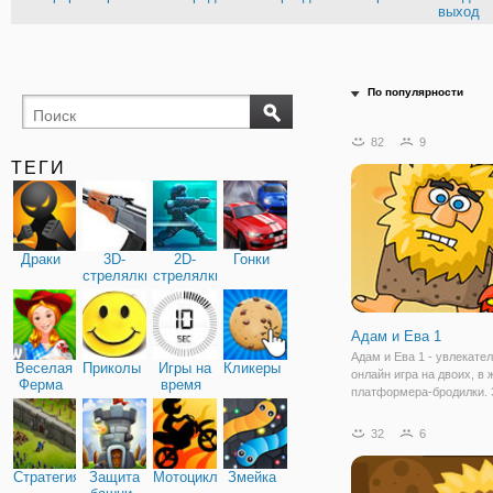
выход
По популярности
82
9
ТЕГИ
Драки
3D-
2D-
Гонки
стрелялки
стрелялки
Адам и Ева 1
Адам и Ева 1 - увлекате
Веселая
Приколы
Игры на
Кликеры
онлайн игра на двоих, в 
Ферма
время
платформера-бродилки. 
переноситесь в древние
первых людей, где будет
32
6
управлять Адамом. Ему 
поделать долгий путь, ч
Стратегия
Защита
Мотоциклы
Змейка
добраться до