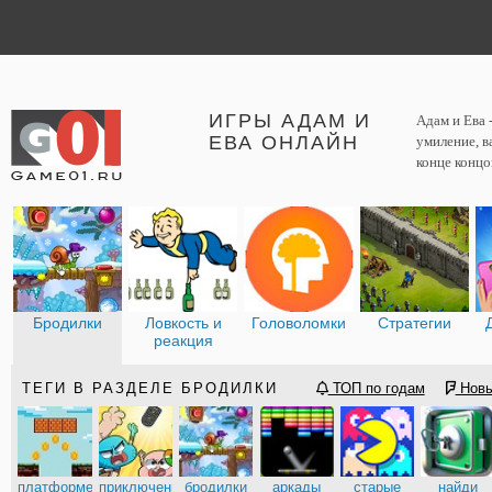
ИГРЫ АДАМ И
Адам и Ева 
ЕВА ОНЛАЙН
умиление, в
конце концо
Бродилки
Ловкость и
Головоломки
Стратегии
реакция
ТЕГИ В РАЗДЕЛЕ БРОДИЛКИ
ТОП по годам
Нов
платформеры
приключения
бродилки
аркады
старые
найди