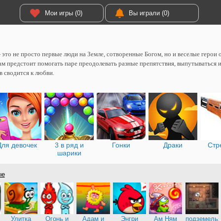
Мои игры (0)
Вы играли (0)
- это не просто первые люди на Земле, сотворенные Богом, но и веселые геро
ам предстоит помогать паре преодолевать разные препятствия, выпутываться из
в сводится к любви.
Для девочек
3 в ряд и
Гонки
Драки
Стр
шарики
ые
Улитка
Огонь и
Адам и
Энгри
Ам Ням
подземель