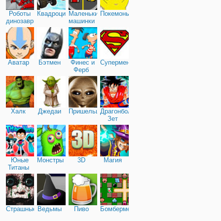
Роботы
Квадроциклы
Маленькие
Покемоны
динозавры
машинки
Аватар
Бэтмен
Финес и
Супермен
Ферб
Халк
Джедаи
Пришельцы
Драгонболл
Зет
Юные
Монстры
3D
Магия
Титаны
Страшные
Ведьмы
Пиво
Бомбермен