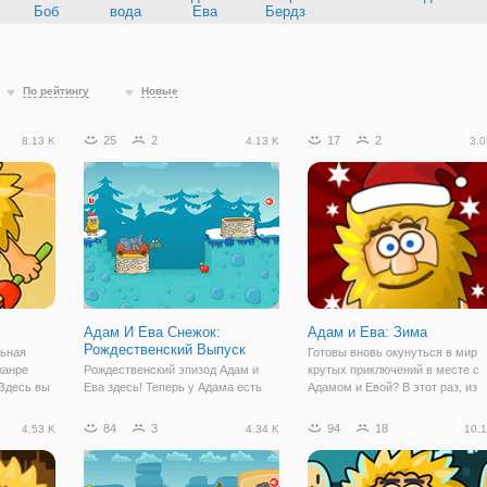
Боб
вода
Ева
Бердз
По рейтингу
Новые
25
2
17
2
8.13 K
4.13 K
3.0
Адам И Ева Снежок:
Адам и Ева: Зима
Рождественский Выпуск
льная
Готовы вновь окунуться в мир
жанре
Рождественский эпизод Адам и
крутых приключений в месте с
Здесь вы
Ева здесь! Теперь у Адама есть
Адамом и Евой? В этот раз, из
 времена
особая миссия. Принести канун
ждет зимнее приключение! Как
е
новогодней елке!
только выпал снег, Ева выгнала
84
3
94
18
4.53 K
4.34 K
10.1
предстоит
Адама на улицу и сказала без
тобы
новогодней Ёлки не возвращать
Давайте