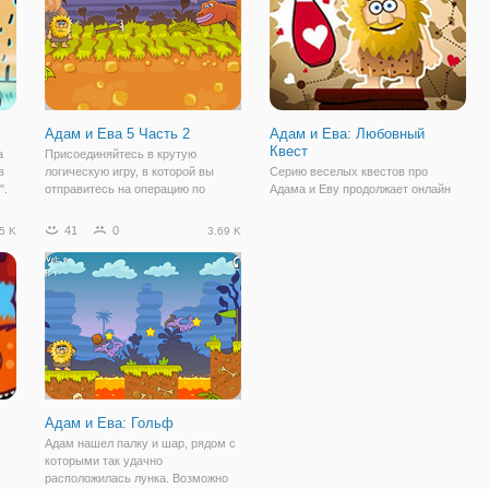
Адам и Ева 5 Часть 2
Адам и Ева: Любовный
Квест
а
Присоединяйтесь в крутую
в
логическую игру, в которой вы
Серию веселых квестов про
".
отправитесь на операцию по
Адама и Еву продолжает онлайн
спасению любви. Бесплатная
игра "Адам и Ева: Любовный
в
онлайн игра "Адам и Ева 5 Часть
Квест". Теперь эта уморительная
41
0
5 K
3.69 K
2" - это квест с заданиями на
парочка нашла для себя новые
смекалку и в приключенческом
приключения, точнее, Адам нашел.
духе. В продолжении
Он очень любит Еву и не
сомневается в
Адам и Ева: Гольф
Адам нашел палку и шар, рядом с
которыми так удачно
расположилась лунка. Возможно