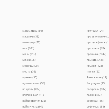
математика (65)
прически (94)
машинки (31)
про выживание (1
менеджер (52)
про дельфинов (1
меч (100)
про кошек (63)
мины (115)
прокачка (2042)
мишки (36)
прыгать (258)
модницы (24)
прыжки (423)
мосты (36)
птички (21)
музыка (36)
Равновесие (19)
музыкальные (30)
Рапунцель (43)
на двоих (287)
раскраски (107)
найди выход (81)
реакция (59)
найди отличия (31)
ресторан (35)
найти числа (94)
рефлексы (53)