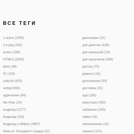
ВСЕ ТЕГИ
1 игрок (3365)
динозавры (51)
3 в ряд (262)
для девочек (638)
action (266)
для малышей (19)
HTML5 (2505)
для мальчиков (586)
idnet (49)
доктор (75)
IO (193)
домино (16)
unity3d (643)
дополнения (50)
webgl (605)
доставка (31)
адреналин (84)
еда (165)
Ам Ням (14)
животные (462)
андроид (2277)
забавные (260)
Андроид (116)
зайки (16)
Андроид и Айфон (2887)
запоминалки (42)
Анна их Холодного сердца (11)
защита (131)