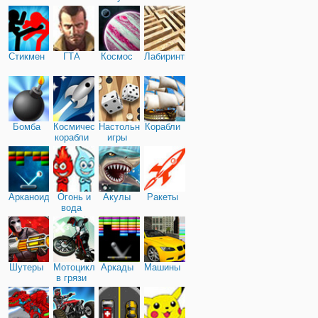
Стикмен
ГТА
Космос
Лабиринты
Бомба
Космические
Настольные
Корабли
корабли
игры
Арканоид
Огонь и
Акулы
Ракеты
вода
Шутеры
Мотоциклы
Аркады
Машины
в грязи