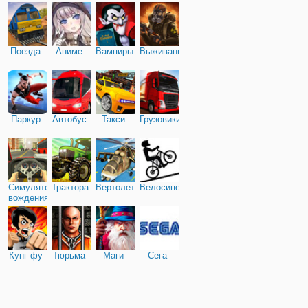
Поезда
Аниме
Вампиры
Выживание
Паркур
Автобус
Такси
Грузовики
Симулятор
Трактора
Вертолеты
Велосипед
вождения
Кунг фу
Тюрьма
Маги
Сега