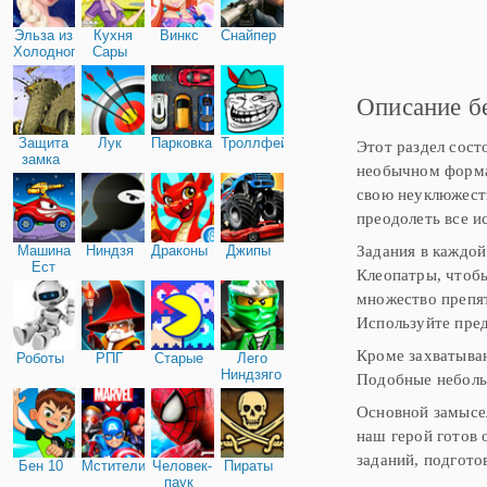
может привести лунатиз
продолжении серии
Эльза из
Кухня
Винкс
Снайпер
приключенческих игр пр
Холодного
Сары
людей на Земле - Адама
сердца
окажемся в самых разны
Описание б
Защита
Лук
Парковка
Троллфейс
Этот раздел сост
замка
необычном формат
свою неуклюжесть
преодолеть все и
Задания в каждой
Машина
Ниндзя
Драконы
Джипы
Ест
Клеопатры, чтобы
Машину
множество препят
Используйте пред
Кроме захватываю
Роботы
РПГ
Старые
Лего
Ниндзяго
Подобные неболь
Основной замысел
наш герой готов 
заданий, подгото
Бен 10
Мстители
Человек-
Пираты
паук