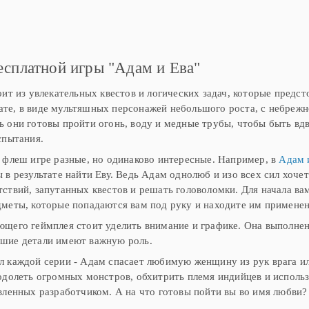
м. В
виде, отчего герои выглядят еще
проблемой. Дело в том, что Ад
интереснее. Между ними часто
показалось, что прилетели
о первых
происходят размолвки и
инопланетяне, и теперь планета
 и Еву мы
недопонимания, но каждый раз
Земля в серьезной опасности
х уголков
любовь
опасности. Теперь вам
есплатной игры "Адам и Ева"
оит из увлекательных квестов и логических задач, которые предст
е, в виде мультяшных персонажей небольшого роста, с небрежно
 они готовы пройти огонь, воду и медные трубы, чтобы быть вд
спытания.
 флеш игре разные, но одинаково интересные. Например, в
Адам и
 в результате найти Еву. Ведь Адам однолюб и изо всех сил хоче
ствий, запутанных квестов и решать головоломки. Для начала ва
меты, которые попадаются вам под руку и находите им применен
щего геймплея стоит уделить внимание и графике. Она выполнена
шие детали имеют важную роль.
 каждой серии - Адам спасает любимую женщину из рук врага ил
одолеть огромных монстров, обхитрить племя индийцев и использ
вленных разработчиком. А на что готовы пойти вы во имя любви?