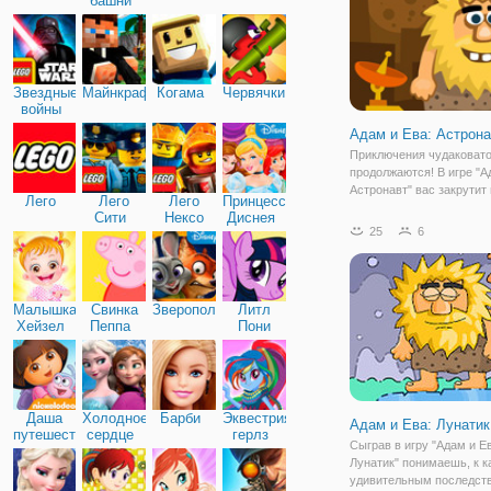
башни
Звездные
Майнкрафт
Когама
Червячки
войны
Адам и Ева: Астрона
Приключения чудаковат
продолжаются! В игре "А
Астронавт" вас закрутит 
Лего
Лего
Лего
Принцессы
водоворот событий вмес
Сити
Нексо
Диснея
забавным авантюристом.
25
6
Найтс
раз Адам решил отправи
космос за новыми впеча
Вот только,
Малышка
Свинка
Зверополис
Литл
Хейзел
Пеппа
Пони
Дружба
Даша
Холодное
Барби
Эквестрия
Адам и Ева: Лунатик
путешественница
сердце
герлз
Сыграв в игру "Адам и Е
Лунатик" понимаешь, к к
удивительным последст