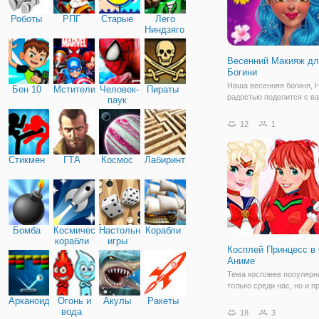
Роботы
РПГ
Старые
Лего
Ниндзяго
Весенний Макияж дл
Богини
Наша весенняя богиня, Н
Бен 10
Мстители
Человек-
Пираты
радостью поделится с в
паук
новыми интересными со
приемами, которые помо
12
1
уходе за кожей лица. По
с подготовкой к макияжу,
попробуйте гламурный м
Стикмен
ГТА
Космос
Лабиринты
совместите
Бомба
Космические
Настольные
Корабли
корабли
игры
Косплей Принцесс в
Аниме
Тема косплеев популярн
только среди нас, но и п
Дисней. Это доказывает
Арканоид
Огонь и
Акулы
Ракеты
игра для девочек "Коспл
вода
18
3