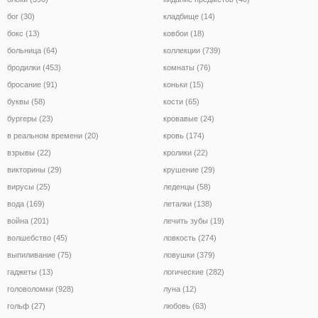
бог (30)
кладбище (14)
бокс (13)
ковбои (18)
больница (64)
коллекции (739)
бродилки (453)
комнаты (76)
бросание (91)
коньки (15)
буквы (58)
кости (65)
бургеры (23)
кровавые (24)
в реальном времени (20)
кровь (174)
взрывы (22)
кролики (22)
викторины (29)
крушение (29)
вирусы (25)
леденцы (58)
вода (169)
леталки (138)
война (201)
лечить зубы (19)
волшебство (45)
ловкость (274)
выпиливание (75)
ловушки (379)
гаджеты (13)
логические (282)
головоломки (928)
луна (12)
гольф (27)
любовь (63)