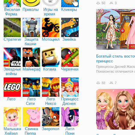
50
3
Веселая
Приколы
Игры на
Кликеры
Ферма
время
Стратегия
Защита
Мотоциклы
Змейка
башни
Богатый стиль вост
принцесс
Принцессы Дисней Жасм
Звездные
Майнкрафт
Когама
Червячки
Покахонтас отличаются 
войны
восточной внешностью 
запоминаются на фоне о
32
7
В онлайн игре "Богатый 
восточных принцесс" он
отправиться на гламурн
Лего
Лего
Лего
Принцессы
вечеринку и конечно,
Сити
Нексо
Диснея
Найтс
Малышка
Свинка
Зверополис
Литл
Хейзел
Пеппа
Пони