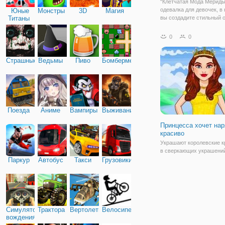
"Клетчатая Мода Мериды
одевалка для девочек, в
Юные
Монстры
3D
Магия
Титаны
вы создадите стильный 
Мериды. Для этого в ва
распоряжении есть все
0
0
необходимое. В основном
наряды в клетку, так как
этом стиле
Страшные
Ведьмы
Пиво
Бомбермен
Поезда
Аниме
Вампиры
Выживание
Принцесса хочет на
красиво
Украшают королевские 
в сверкающих украшени
Принцесса моды одеваю
Паркур
Автобус
Такси
Грузовики
отправляет вас в самое
в замке спальне. Вы мо
изменить прическу прин
головной убор и сумочку
попробуйте на все
Симулятор
Трактора
Вертолеты
Велосипед
вождения