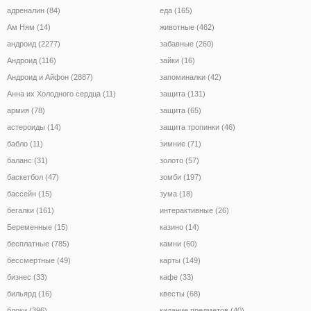
адреналин (84)
еда (165)
Ам Ням (14)
животные (462)
андроид (2277)
забавные (260)
Андроид (116)
зайки (16)
Андроид и Айфон (2887)
запоминалки (42)
Анна их Холодного сердца (11)
защита (131)
армия (78)
защита (65)
астероиды (14)
защита тропинки (46)
бабло (11)
зимние (71)
баланс (31)
золото (57)
баскетбол (47)
зомби (197)
бассейн (15)
зума (18)
бегалки (161)
интерактивные (26)
Беременные (15)
казино (14)
бесплатные (785)
камни (60)
бессмертные (49)
карты (149)
бизнес (33)
кафе (33)
бильярд (16)
квесты (68)
блоки (396)
кидание предметов (40)