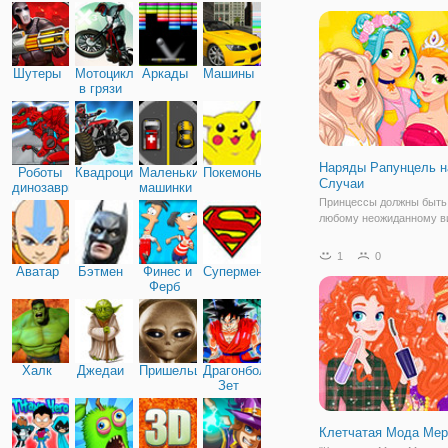
Принцесс в Стиле Аниме
вы будете в роли стилис
предстоит создать коспл
аниме
Шутеры
Мотоциклы
Аркады
Машины
в грязи
Наряды Рапунцель н
Роботы
Квадроциклы
Маленькие
Покемоны
Случаи
динозавры
машинки
Принцессы должны быть 
любому неожиданному ви
решила Рапунцель и поэ
онлайн игре "Наряды Ра
1
0
на Все Случаи" вы помо
Аватар
Бэтмен
Финес и
Супермен
подобрать наряды, кото
Ферб
пригодиться в любой мо
жизни.
Халк
Джедаи
Пришельцы
Драгонболл
Зет
Клетчатая Мода Ме