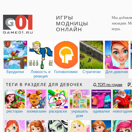
ИГРЫ
Мы добавляе
МОДНИЦЫ
закладки. М
ОНЛАЙН
игры.
Бродилки
Ловкость и
Головоломки
Стратегии
Для девочек
реакция
ТЕГИ В РАЗДЕЛЕ ДЛЯ ДЕВОЧЕК
ТОП по годам
ресторан
зоомагазин
раскраски
украшать
одевалки
новогодни
дом