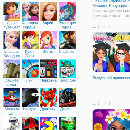
Осенняя Одевалка о
Дружба
Мериды, Рапунцель 
"Осенняя Одевалка от М
Рапунцель и Анны" - это
одевалка для девочек, в
Даша
Холодное
Барби
Эквестрия
вы подберете образы дл
путешественница
сердце
герлз
7
1
принцесс Дисней. Насту
осень, а значит, пора вн
свой гардероб больше т
уютных вещей и
Эльза из
Кухня
Винкс
Снайпер
Холодного
Сары
сердца
Выпускной принцесс
Защита
Лук
Парковка
Троллфейс
замка
1
0
Машина
Ниндзя
Драконы
Джипы
Ест
Машину