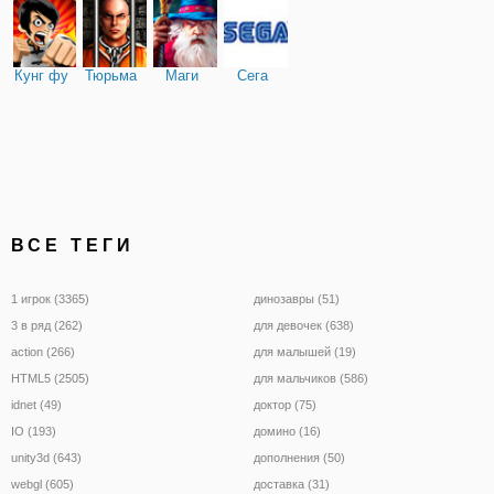
Кунг фу
Тюрьма
Маги
Сега
ВСЕ ТЕГИ
1 игрок (3365)
динозавры (51)
3 в ряд (262)
для девочек (638)
action (266)
для малышей (19)
HTML5 (2505)
для мальчиков (586)
idnet (49)
доктор (75)
IO (193)
домино (16)
unity3d (643)
дополнения (50)
webgl (605)
доставка (31)