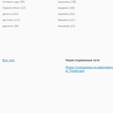
готовить еду (39)
магазины (38)
Гравити Фолс (12)
маджонг (69)
деньги (144)
макияж (102)
детские (174)
Макияж (147)
джунгли (30)
маникюр (21)
Все теги
Наши социальные сети
Резка столешницы из кварцевог
м. Тушинская