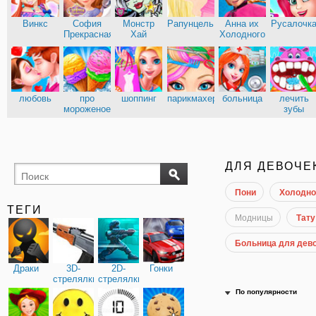
Винкс
София
Монстр
Рапунцель
Анна их
Русалочк
Прекрасная
Хай
Холодного
сердца
Эльза из
Кухня
Холодного
Сары
сердца
любовь
про
шоппинг
парикмахерские
больница
лечить
мороженое
зубы
доктор
ДЛЯ ДЕВОЧЕ
Пони
Холодно
ТЕГИ
Модницы
Тату
Больница для дев
Драки
3D-
2D-
Гонки
стрелялки
стрелялки
По популярности