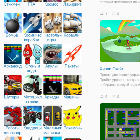
великим чемпионом по к
Стикмен
ГТА
Космос
Лабиринты
Ваша задача-пройти весь
профессиональный конь
1
0
Выполняйте различные
впечатляющие трюки и
совершайте
Бомба
Космические
Настольные
Корабли
корабли
игры
Арканоид
Огонь и
Акулы
Ракеты
Хиппи Скейт
вода
Просто две кнопки управ
Пройти уровень, когда в
собираете каждый знак м
Побить лучшее время ил
достижения! Нажмите пр
Шутеры
Мотоциклы
Аркады
Машины
0
0
чтобы подтолкнуть, уде
в грязи
стрелку вниз, чтобы при
Отпустите
Роботы
Квадроциклы
Маленькие
Покемоны
динозавры
машинки