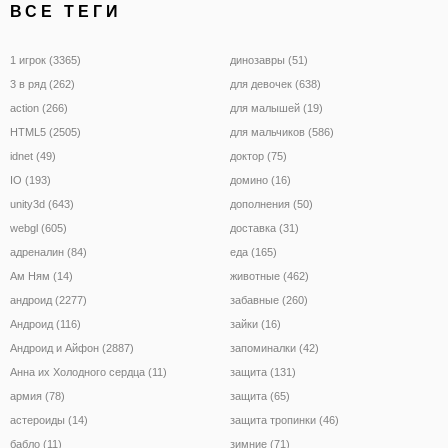
ВСЕ ТЕГИ
1 игрок (3365)
динозавры (51)
3 в ряд (262)
для девочек (638)
action (266)
для малышей (19)
HTML5 (2505)
для мальчиков (586)
idnet (49)
доктор (75)
IO (193)
домино (16)
unity3d (643)
дополнения (50)
webgl (605)
доставка (31)
адреналин (84)
еда (165)
Ам Ням (14)
животные (462)
андроид (2277)
забавные (260)
Андроид (116)
зайки (16)
Андроид и Айфон (2887)
запоминалки (42)
Анна их Холодного сердца (11)
защита (131)
армия (78)
защита (65)
астероиды (14)
защита тропинки (46)
бабло (11)
зимние (71)