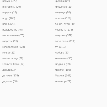
взрывы (22)
кролики (22)
викторины (29)
крушение (29)
вирусы (25)
леденцы (58)
вода (169)
леталки (138)
война (201)
лечить зубы (19)
волшебство (45)
ловкость (274)
выпиливание (75)
ловушки (379)
гаджеты (13)
логические (282)
головоломки (928)
луна (12)
гольф (27)
любовь (63)
готовить еду (39)
магазины (38)
Гравити Фолс (12)
маджонг (69)
деньги (144)
макияж (102)
детские (174)
Макияж (147)
джунгли (30)
маникюр (21)