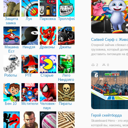
Здесь вам предстоит игр
Защита
Лук
Парковка
Троллфейс
замка
Сабвей Серф с Жив
Озорной зайчик сбежал с
Машина
Ниндзя
Драконы
Джипы
грузовика, который долж
Ест
доставить питомцев на ф
Машину
игре Сабвей Серф с Жи
Теперь заяц-попрыгун ок
2
0
улицах мегаполиса, в ко
поджидают разные препя
Роботы
РПГ
Старые
Лего
Но
Ниндзяго
Бен 10
Мстители
Человек-
Пираты
паук
Герой скейтборда
Skateboard Hero - это игр
которой вы, наконец, мо