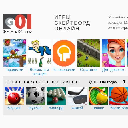
ИГРЫ
Мы добавляе
СКЕЙТБОРД
закладки. М
ОНЛАЙН
онлайн игры
Бродилки
Ловкость и
Головоломки
Стратегии
Для девочек
реакция
ТЕГИ В РАЗДЕЛЕ СПОРТИВНЫЕ
ТОП по годам
Н
боулинг
футбол
бильярд
хоккей
теннис
баскетбол