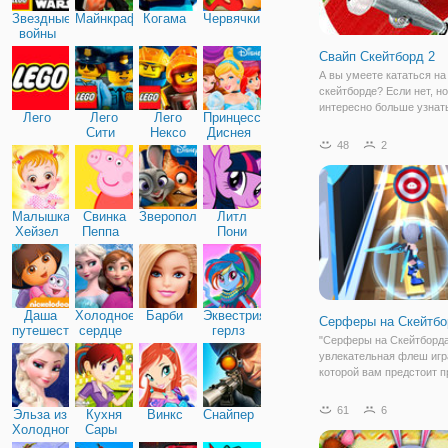
Звездные
Майнкрафт
Когама
Червячки
войны
Свайп Скейтборд 2
А вы умеете кататься на
скейтборде? Если нет, но
интересно больше узнат
Лего
Лего
Лего
Принцессы
виде развлечений,
Сити
Нексо
Диснея
присоединяйтесь в онлай
48
2
Найтс
"Свайп Скейтборд 2". Эт
симулятор езды на скейт
разработанный в трехм
движке
Малышка
Свинка
Зверополис
Литл
Хейзел
Пеппа
Пони
Дружба
Даша
Холодное
Барби
Эквестрия
Серферы на Скейтбо
путешественница
сердце
герлз
"Серферы на Скейтборда
увлекательная флеш игр
которой вам предстоит 
свои навыки управления
ловкости. По игровому п
61
6
Эльза из
Кухня
Винкс
Снайпер
это раннер, отчасти
Холодного
Сары
напоминающий Сабвей 
сердца