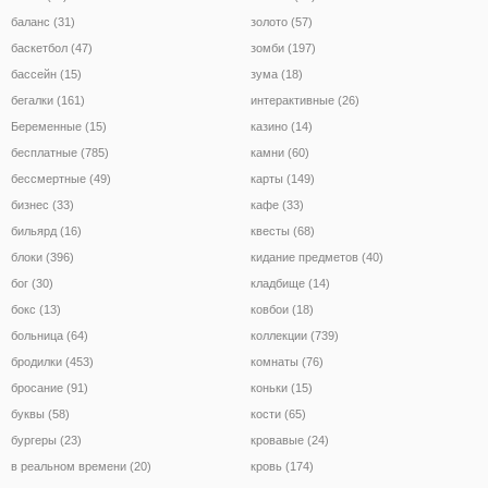
баланс (31)
золото (57)
баскетбол (47)
зомби (197)
бассейн (15)
зума (18)
бегалки (161)
интерактивные (26)
Беременные (15)
казино (14)
бесплатные (785)
камни (60)
бессмертные (49)
карты (149)
бизнес (33)
кафе (33)
бильярд (16)
квесты (68)
блоки (396)
кидание предметов (40)
бог (30)
кладбище (14)
бокс (13)
ковбои (18)
больница (64)
коллекции (739)
бродилки (453)
комнаты (76)
бросание (91)
коньки (15)
буквы (58)
кости (65)
бургеры (23)
кровавые (24)
в реальном времени (20)
кровь (174)