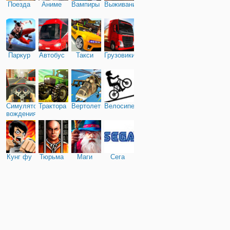
Поезда
Аниме
Вампиры
Выживание
Паркур
Автобус
Такси
Грузовики
Симулятор
Трактора
Вертолеты
Велосипед
вождения
Кунг фу
Тюрьма
Маги
Сега