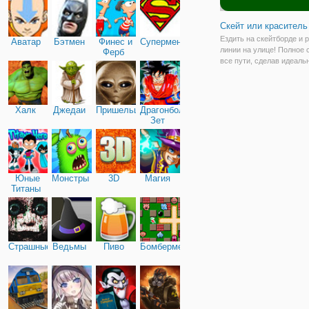
Скейт или краситель
Ездить на скейтборде и 
Аватар
Бэтмен
Финес и
Супермен
линии на улице! Полное 
Ферб
все пути, сделав идеаль
поворот на углах улиц, н
следить за перемещение
легкового автомобиля на
времена! Берегись авто
Халк
Джедаи
Пришельцы
Драгонболл
приближается
Зет
Юные
Монстры
3D
Магия
Титаны
Страшные
Ведьмы
Пиво
Бомбермен