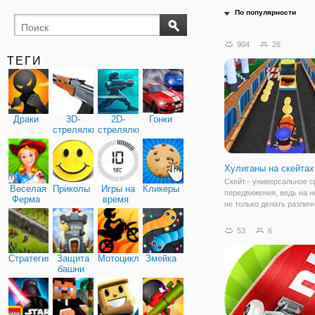
По популярности
904
26
ТЕГИ
Драки
3D-
2D-
Гонки
стрелялки
стрелялки
Хулиганы на скейтах
Скейт - универсальное с
Веселая
Приколы
Игры на
Кликеры
передвижения, ведь на 
Ферма
время
не только делать различ
трюки, но и передвгиатьс
городу, а также путешес
53
6
Но в игре Хулиганы на ск
ребята используют совс
Стратегия
Защита
Мотоциклы
Змейка
башни