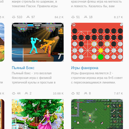
соб
жанре стрельба по шарикам, в
красочная флеш игра на меткость
тематике Пасхи. Правила игры
и ловкость. Казалось бы, вам
очень просты, и в неё можно
нужно лишь метать ножи, в
играть бесплатно. Для этого
представленную на экране
510
97
51
18
5 K
84.2 K
8.17 K
просто направляйте шарики и
круглую мишень. Но в игре есть
о,
выстреливайте их так, чтобы
своя сложность. Во-первых, на
составить вместе
прохождение вам
Пьяный Бокс
Игры фанорона
Пьяный бокс - это веселая
Игры фанорона является 2 -
боксерская игра с физикой
стратегии игрока игра на 9×5 совет
ля
тряпичной куклы и простым в
с пересекающимися линиями.
освоении управлением. В Пьяном
Переместить фигуру на любое
боксе пьяные боксеры выходят на
соседнее пустое пересечение. Вы
44
2
92
8
4 K
10.68 K
7.67 K
арену и пытаются нокаутировать
можете побить шашку противника,
друг друга. Вы можете делать
либо перемещая свой кусок рядом
быстрые удары в
с