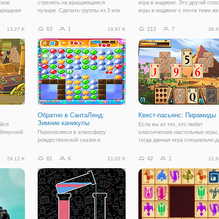
ское
стрелять на вращающиеся
игра в маджонг. Это другой спо
аркадная
пузыри. Сделать группы из 3 или
игры в маджонг с почти теми же
тами.
более подключенных пузыри,
правилами, как сопоставление
ю скрытых
чтобы удалить их. Нажмите/
одной и той же плитки и очистка
63
1
213
7
13.27 K
19.97 K
39.4
ите
нажмите на стрелку, чтобы
доски. Таймер будет работать
grybeard
изменить цвет.
вниз матч любой плитки для тог
ища,
Обратно в СантаЛенд:
Квест-пасьянс: Пирамиды
Зимние каникулы
йся
Если вы из тех, кто любит
 бонусной
Переносимся в атмосферу
классические настольные игры,
рождественской сказки и
тогда данная игра специально д
волшебства, в онлайн игре
вас. Предупреждаем, что это
"Обратно в СантаЛенд: Зимние
необычный пасьянс, здесь вы
81
6
42
1
29.12 K
21.02 K
12.6
каникулы". Здесь вы окажетесь на
сможете увидеть красочный
игровом поле с разноцветными
дизайн и даже сюжетную линию,
плитками, на которых изображены
которая будет
елочные игрушки. Ваша