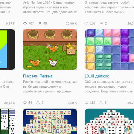
сплатная
Jelly Number 1024 - Ваша главная
Эта игра представляет собой
онлайн-
игровая задача состоит в том,
классический вариант пасьянса
циально
чтобы перетащить два одинаковых
«Косынка» с несколькими
в себе
числа, чтобы сделать большее
модификациями. Всё это собра
слово,
число до 1024. Перетащите блок
в одном приложении для удобст
707
49
107
2
6.87 K
56.06 K
26.5
ругим
на другой с тем же номером. Вы
пользователей. Правила данног
можете продолжать играть в эту
пасьянса просты. В начале игр
перед вами
Пиксели Пекина
1010! делюкс
 возникла
Peckin пикселей это мило игра, где
Сейчас всевозможные пазлы и
ии Сун
вы бегать птицеферму и
тетрисы переживают новое
зарабатывать деньги, продавая
рождение. Ведь вновь появилас
м мире до
красочные яйца ваши курицы.
тенденция на настольные,
ли
Управлять вашей ферме и
логические игры и головоломки.
54
2
112
3
28.12 K
22.8 K
35.2
овыми
кормить курицу, чтобы животное
Поэтому различные сборники
ит в том,
может дать вам яйца. Получайте
логических игр, тоже стали
удовольствие!
популярными впервые за