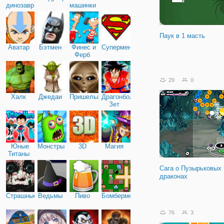
динозавры
машинки
Паук в 1 масть
Аватар
Бэтмен
Финес и
Супермен
Ферб
29
0
Халк
Джедаи
Пришельцы
Драгонболл
Зет
Юные
Монстры
3D
Магия
Титаны
Сага о Пузырьковых
драконах
Страшные
Ведьмы
Пиво
Бомбермен
76
3