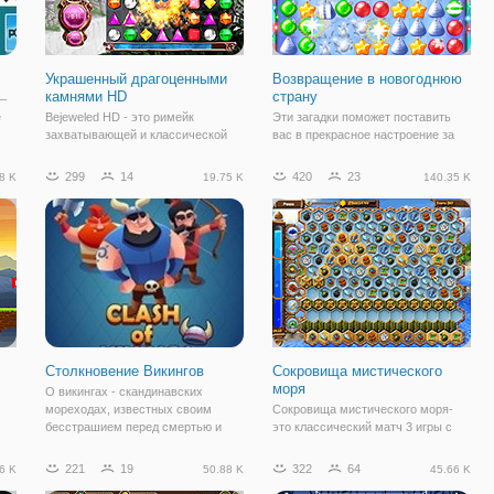
Украшенный драгоценными
Возвращение в новогоднюю
камнями HD
страну
 –
е
Bejeweled HD - это римейк
Эти загадки поможет поставить
захватывающей и классической
вас в прекрасное настроение за
и к
игры-головоломки connect-three
праздничным сезоном.
jewel. Классический режим игры в
299
14
420
23
8 K
19.75 K
140.35 K
Bejeweled позволяет вам
наслаждаться традиционной игрой,
перетасовывая драгоценные
камни, чтобы
Столкновение Викингов
Сокровища мистического
моря
О викингах - скандинавских
мореходах, известных своим
Сокровища мистического моря-
бесстрашием перед смертью и
это классический матч 3 игры с
ы
своими набегами ходит немало
водой пиратский сеттинг. Ваше
легенд. Их боялись даже самые
время будет ограничено, чтобы
221
19
322
64
6 K
50.88 K
45.66 K
отдаленные государства и считали
удалить все плитки с коричневым