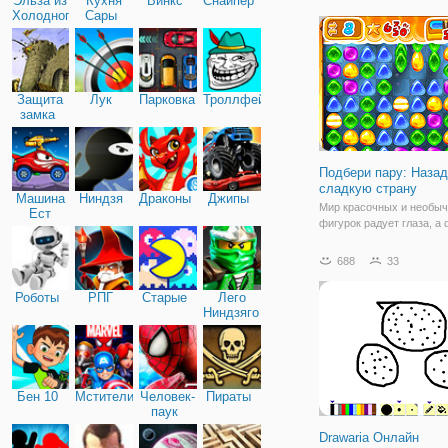
Эльза из
Кухня
Винкс
Снайпер
играть вместе. Нажмите
Холодного
Сары
открытых плиток одного и
сердца
Защита
Лук
Парковка
Троллфейс
замка
Подбери пару: Назад
сладкую страну
Машина
Ниндзя
Драконы
Джипы
Мир красочных и необы
Ест
фигурок радует глаза, а
Машину
"Подбери пару: назад в 
1" радует своим геймпле
688
33
флеш игра из жанра "три 
сегодня мы перенесемся
Роботы
РПГ
Старые
Лего
разноцветных геометрич
Ниндзяго
Бен 10
Мстители
Человек-
Пираты
паук
Drawaria Онлайн