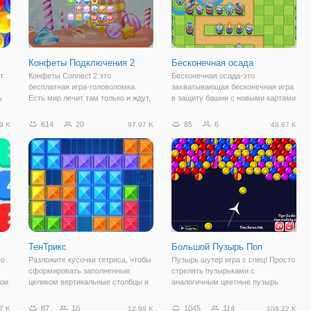
Конфеты Подключения 2
Бесконечная осада
т
Конфеты Connect 2 это
Бесконечная осада-это
бесплатная игра-головоломка.
захватывающая бесконечная игра
ь
Есть мир лечит там только и ждут,
в защиту башни с новыми картами
чтобы быть съеденным.
ежедневно и потрясающей
Красочные и вкусные закуски,
графикой. Ваша цель состоит в
614
20
85
6
9 K
97.97 K
49.67 K
о
которые можно давиться, пока у
том, чтобы разместить и
вас есть способность
расположить свои защитные
распознавать шаблоны и
башни, чтобы противостоять
соедините
ТенТрикс
Большой Пузырь Поп
по
Разложите кусочки тетриса, чтобы
Пузырь шутер игра с спец! Просто
сформировать заполненные
стрелять пузырьками с
вои
целиком вертикальные столбцы и
аналогичным цветные пузырь
горизонтальные игровые строки!
время старта для того, чтобы
Эта третрисоподобная игра ставит
соответствовать их! Их быстро
87
10
1045
114
7 K
12.99 K
109.22 K