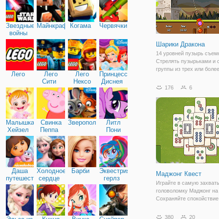
Звездные
Майнкрафт
Когама
Червячки
войны
Шарики Дракона
14 уровней пузырь съем
Стрелять пузырьками и 
группы из трех или боле
Лего
Лего
Лего
Принцессы
одинаковых пузырьков. 
Сити
Нексо
Диснея
все пузырьки.
176
6
Найтс
Малышка
Свинка
Зверополис
Литл
Хейзел
Пеппа
Пони
Дружба
Даша
Холодное
Барби
Эквестрия
Маджонг Квест
путешественница
сердце
герлз
Играйте в самую захва
головоломку Маджонг на 
Сохраняйте спокойствие
готовы к приключению, 
вы будете дорожить, ког
380
20