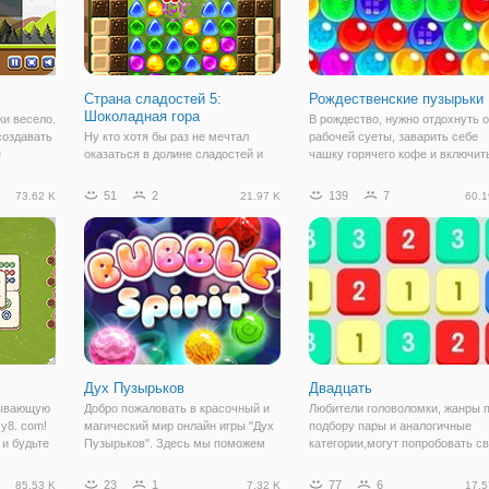
Страна сладостей 5:
Рождественские пузырьки
Шоколадная гора
ки весело.
В рождество, нужно отдохнуть о
создавать
Ну кто хотя бы раз не мечтал
рабочей суеты, заварить себе
е
оказаться в долине сладостей и
чашку горячего кофе и включит
Удалить
шоколадных ручьев? Если с этой
интересную и увлекательную
детской (и не только) мечтой
головоломку, чтобы как следует
51
2
139
7
73.62 K
21.97 K
60.1
проблематично в реальной жизни,
развлечь свой интеллект. Можн
то в виртуальной все возможно. В
конечно поиграть в классически
частности, в игре «Страна
игры,
сладостей
Дух Пузырьков
Двадцать
тывающую
Добро пожаловать в красочный и
Любители головоломки, жанры 
y8. com!
магический мир онлайн игры "Дух
подбору пары и аналогичные
 и будьте
Пузырьков". Здесь мы поможем
категории,могут попробовать с
которым
вернуть все разноцветные
умственные силы в игре
да будете
пузырьки на свои законные места.
"Двадцать". Это простая,
23
1
77
6
85.53 K
7.32 K
17.5