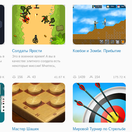
перед вами задачи, которые
матч за бонусное время!
в
можно решить только
внимательностью и
Солдаты Ярости
Ковбои и Зомби. Прибытие
ь в
Это в военное время! А вы в
ны
качестве элитного солдата есть
некоторые миссии! Мчитесь,
собирайте оружие и бонусы и
стрелять всех врагов, которые
156
43
1439
154
9 K
41.67 K
175.72 K
ь
пытаются выжить! Обновить свой
арсенал и раскрыть свой гнев!
Вражеские
Мастер Шашек
Мировой Турнир по Стрельбе