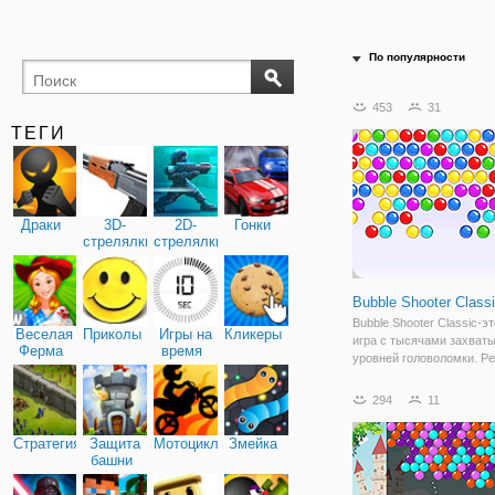
По популярности
453
31
ТЕГИ
Драки
3D-
2D-
Гонки
стрелялки
стрелялки
Bubble Shooter Class
Bubble Shooter Classic-э
Веселая
Приколы
Игры на
Кликеры
игра с тысячами захва
Ферма
время
уровней головоломки. Ре
самые крутые, и Bubble 
Classic-только одна из ни
294
11
Перетащите мышь, чтоб
переместить лазерный п
Стратегия
Защита
Мотоциклы
Змейка
направлении
башни