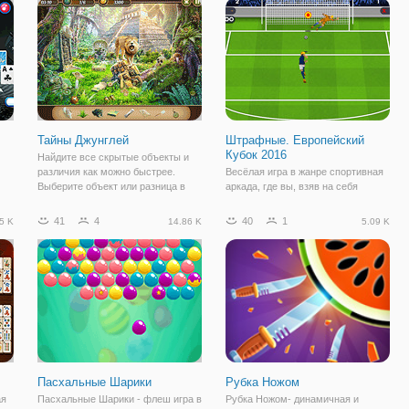
ить
самыми опасными воинами. В
фоном. Переключить вещи, и
новой бесплатной
завершить свою цель. Удачи!
Тайны Джунглей
Штрафные. Европейский
Кубок 2016
Найдите все скрытые объекты и
различия как можно быстрее.
Весёлая игра в жанре спортивная
Выберите объект или разница в
аркада, где вы, взяв на себя
джунглях.
управление одной из команд кубка
Европы, будете биться за
41
4
40
1
5 K
14.86 K
5.09 K
первенство в этом турнире.
Непосредственно футбольные
матчи проходить не будут. Вместо
этого игра
Пасхальные Шарики
Рубка Ножом
ая
Пасхальные Шарики - флеш игра в
Рубка Ножом- динамичная и