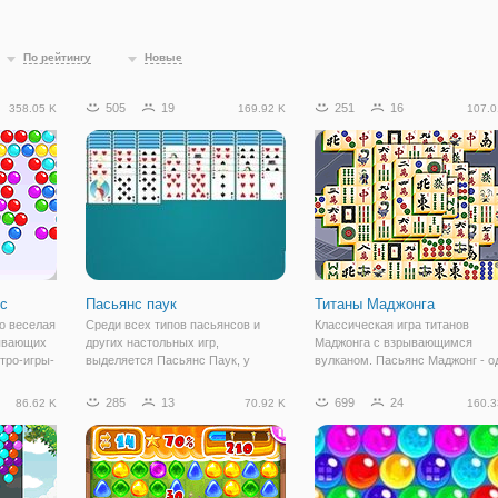
По рейтингу
Новые
505
19
251
16
358.05 K
169.92 K
107.0
ic
Пасьянс паук
Титаны Маджонга
то веселая
Среди всех типов пасьянсов и
Классическая игра титанов
тывающих
других настольных игр,
Маджонга с взрывающимся
тро-игры-
выделяется Пасьянс Паук, у
вулканом. Пасьянс Маджонг - о
Shooter
которого немного изменены
из самых популярных настоль
х.
правила игры. Наверняка вы
игр в мире. Простые правила и
285
13
699
24
86.62 K
70.92 K
160.3
ы
когда-то играли в Паук, так как
расслабляющий игровой проце
рицел в
собрать его довольно легко. Перед
означают, что любой желающий
вами будут случайным
может насладиться