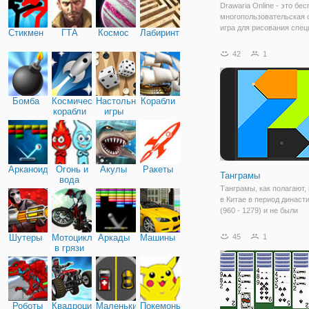
Drawaria Online - это бе
многопользовательская 
игра для рисования спе
Стикмен
ГТА
Космос
Лабиринты
для детей! Он сочетает 
умение иллюстрировать 
42
1
чтобы представить его д
игрокам, и угадывать
нарисованное
Бомба
Космические
Настольные
Корабли
корабли
игры
Арканоид
Огонь и
Акулы
Ракеты
Танграмы
вода
Танграмы, как полагают,
в Китае в период династ
(960 - 1279) и не были
представлены в западно
19-го века, когда они бы
Шутеры
Мотоциклы
Аркады
Машины
45
1
завезены в Европу торг
в грязи
судами. Цель игры состо
чтобы
Роботы
Квадроциклы
Маленькие
Покемоны