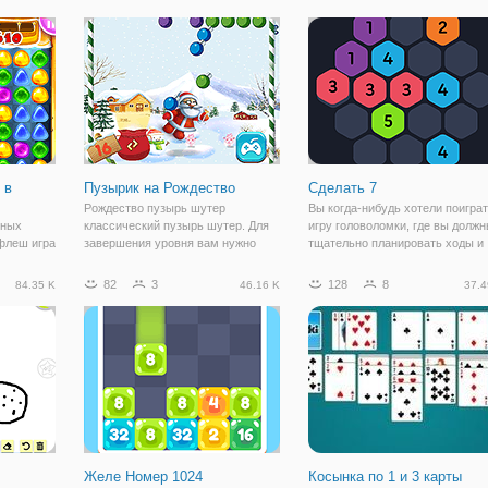
 на пары
А для этого нам достаточно
красочная игра с понятными
 того же
уничтожать шарики,
правилами. А заключаются они 
расположенные на игровом
следующем. На поле
 в
Пузырик на Рождество
Сделать 7
Рождество пузырь шутер
Вы когда-нибудь хотели поиграт
чных
классический пузырь шутер. Для
игру головоломки, где вы долж
 флеш игра
завершения уровня вам нужно
тщательно планировать ходы и
Кэндиленд
лопать пузырьки, чтобы спасти их.
думать дважды, прежде чем
ем. Это
Стрелять пузырь на доске, чтобы
сделать шаг? Сделать 7-это то,
82
3
128
8
84.35 K
46.16 K
37.4
в ряд" и
сделать группы из 3 или более
что вы искали. Нужно составит
 в мир
шариков одного выбить. Вы
число семь из плитки с
еских
найдете
небольшими
Желе Номер 1024
Косынка по 1 и 3 карты