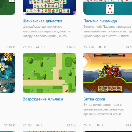
Шанхайская династия
Пасьянс пирамида
Шанхайская династия-это
Бесплатный Пасьянс пирамида
классическая игра в маджонг, в
увлекательная головоломка, гд
которую весело играть, и что
нужно хорошо считать и иметь
интересно, у нее также есть
отлично внимание, чтобы прийт
детская версия. Попробуйте
успеху. На игровом поле
29
10
176
11
4.98 K
4.84 K
19.5
удалить все плитки, объединив
расположены карты, которые
свободные плитки. Когда вы
выложены в виде пирамиды. Их
чувствуете, что застряли,
необходимо убрать
Возрождение Альянса
Битва орков
Битва орков вводит вас в
захватывающее реального
времени стратегия игры!
Развернуть своих воинов, чтоб
выбить ваших оппонентов и
36
1
45
1
25.76 K
14.2 K
19.9
головой, пока он не наберет