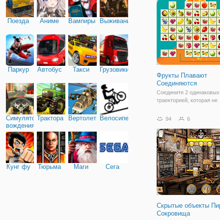
Поезда
Аниме
Вампиры
Выживание
Паркур
Автобус
Такси
Грузовики
Фрукты Плавают
Соединяются
Соедините 2 одинаковых
траекторией, которая не
превышает двух углов 9
градусов. Очистите игро
Симулятор
Трактора
Вертолеты
Велосипед
94
6
удалив все пары одинак
вождения
фруктов. Будьте осторож
некоторых уровнях фру
плитки могут плавать (
Кунг фу
Тюрьма
Маги
Сега
Скрытые объекты Пи
Сокровища