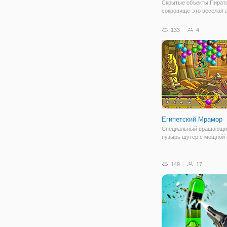
Скрытые объекты Пират
сокровище-это веселая 
игра со скрытыми объек
Откройте для себя сери
133
4
объектов в сцене! Помог
пиратскому капитану An
найти пиратские сокров
которые спрятаны
Египетский Мрамор
Специальный вращающи
пузырь шутер с мощной
149
17