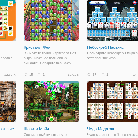
достаточно сил, чтобы уничтож
базу противника. Существуют
Кристалл Фея
Небоскреб Пасьянс
Вы можете помочь Кристалл Фея
Посмотрите небоскребы мира в
 плода с
выращивать ее волшебных
этот пасьянс игра.
существ? Соберите все части
0
изображения путем сопоставления
вое поле,
3 или более в ряд.
15
1
37
1
22.93 K
12.01 K
14.
овых
ны, на
ктовые
ратские
Шарики Майя
Чудо Маджонг
Специальный пузырь шутер:
Чудо-маджонг-это более сложн