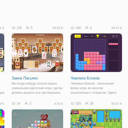
116
5
160
6
1 K
93.63 K
69.41 K
Замок Пасьянс
Чемпион Блоков
Вы когда-нибудь хотели играть
Чемпион Блоков - логическая
уникальная карточная игра, где вы
флеш игра, во многом
дна
должны решить все три вершины
аналогичная с тетрисом. Здесь
ных
стека и карты правильно? Эта игра
вам предстоит расположить
почти похожа на пасьянс, но
красочные фигуры таким образом,
14
2
315
28
3 K
4.03 K
92.27 K
сс
гораздо более сложный. Просто
чтобы они создавали полноценные
играть в нее и нажмите на карты,
строки или столбцы. На игровом
поле будут