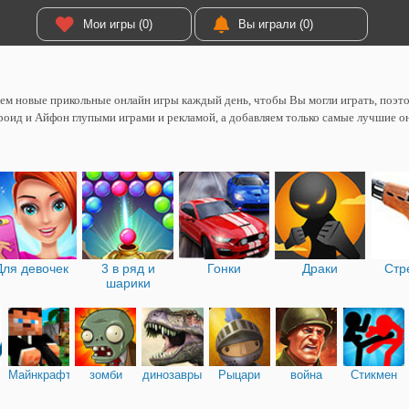
Мои игры (0)
Вы играли (0)
м новые прикольные онлайн игры каждый день, чтобы Вы могли играть, поэтом
оид и Айфон глупыми играми и рекламой, а добавляем только самые лучшие о
Для девочек
3 в ряд и
Гонки
Драки
Стр
шарики
Майнкрафт
зомби
динозавры
Рыцари
война
Стикмен