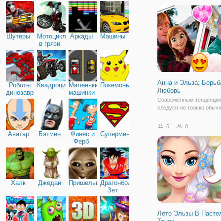
поможете двум героиня
мультфильма "Холодное 
Анне и Эльзе подготовит
важному событию. Дело 
Шутеры
Мотоциклы
Аркады
Машины
в грязи
Анна и Эльза: Борьб
Роботы
Квадроциклы
Маленькие
Покемоны
Любовь
динозавры
машинки
Современным тенденци
следуют не только обыч
но и персонажи сказочно
Например, в игре "Анна 
6
0
Борьба за Любовь" Эльза
Аватар
Бэтмен
Финес и
Супермен
зарегистрировались в с
Ферб
сетях и теперь хотят уд
своих
Халк
Джедаи
Пришельцы
Драгонболл
Зет
Лето Эльзы В Пасте