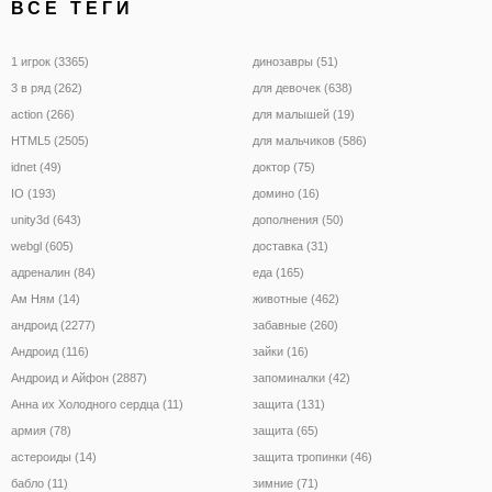
ВСЕ ТЕГИ
1 игрок (3365)
динозавры (51)
3 в ряд (262)
для девочек (638)
action (266)
для малышей (19)
HTML5 (2505)
для мальчиков (586)
idnet (49)
доктор (75)
IO (193)
домино (16)
unity3d (643)
дополнения (50)
webgl (605)
доставка (31)
адреналин (84)
еда (165)
Ам Ням (14)
животные (462)
андроид (2277)
забавные (260)
Андроид (116)
зайки (16)
Андроид и Айфон (2887)
запоминалки (42)
Анна их Холодного сердца (11)
защита (131)
армия (78)
защита (65)
астероиды (14)
защита тропинки (46)
бабло (11)
зимние (71)