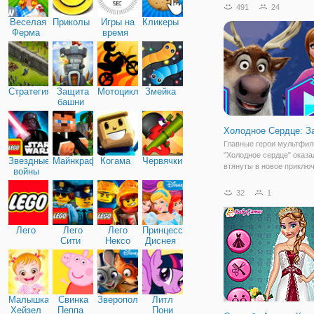
491
24
Веселая
Приколы
Игры на
Кликеры
Ферма
время
Стратегия
Защита
Мотоциклы
Змейка
башни
Холодное Сердце: З
Главные герои мультфи
"Холодное сердце" оказа
Звездные
Майнкрафт
Когама
Червячки
втянуты в новое приклю
войны
этот раз им предстоит п
клану пещерных жителе
32
1
раздобыть магические к
которые у них отняли зл
Анна, Эльза,
Лего
Лего
Лего
Принцессы
Сити
Нексо
Диснея
Найтс
Малышка
Свинка
Зверополис
Литл
Хейзел
Пеппа
Пони