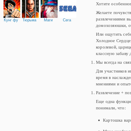
Хотите особенног
Желаете почувств
развлечениями вы
Кунг фу
Тюрьма
Маги
Сега
домохозяюшки, 
Или ощутить себя
Холодное Сердце,
королевой, цариц
классную забаву 
Мы всегда на свя
Для участников и
время в наслажде
мнениями и опыто
Развлечение + по
Еще одна функция
понимали, что:
Картошка вари