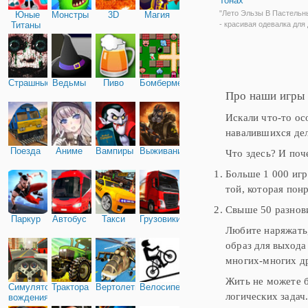
Тонах
"Лето Эльзы В Пастельн
Юные
Монстры
3D
Магия
Титаны
- красивая одевалка для
бесплатно. Здесь вас жд
увлекательные задания, 
которые вы пройдете вм
Эльзой. Аркада состоит 
этапов. На первом мы р
Страшные
Ведьмы
Пиво
Бомбермен
над
Про наши игры 
Искали что-то ос
навалившихся дел
Поезда
Аниме
Вампиры
Выживание
Что здесь? И поч
Больше 1 000 игр
той, которая пон
Свыше 50 разнови
Паркур
Автобус
Такси
Грузовики
Любите наряжать,
образ для выхода
многих-многих др
Жить не можете б
Симулятор
Трактора
Вертолеты
Велосипед
логических задач
вождения