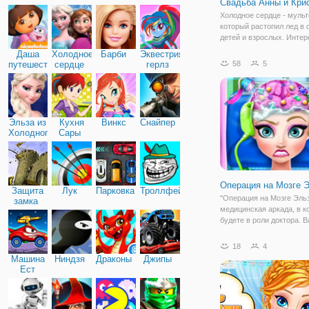
Свадьба Анны и Кри
Дружба
Холодное сердце - муль
который растопил лед в 
детей и взрослых. Инте
бы узнать, чем закончат
Даша
Холодное
Барби
Эквестрия
приключения главных гер
путешественница
сердце
герлз
58
5
нас есть своя версия тог
могла закончится истори
Эльза из
Кухня
Винкс
Снайпер
Холодного
Сары
сердца
Операция на Мозге 
Защита
Лук
Парковка
Троллфейс
"Операция на Мозге Эльз
замка
медицинская аркада, в к
будете в роли доктора. 
задача заключается в то
осмотреть пациентку и п
18
4
операцию на мозги. ведь
Машина
Ниндзя
Драконы
Джипы
там вы выявили пробле
Ест
которые
Машину