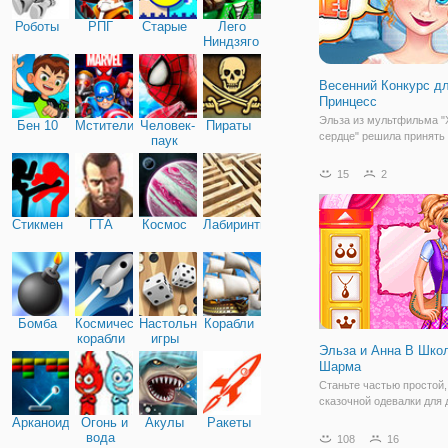
Роботы
РПГ
Старые
Лего
Ниндзяго
Весенний Конкурс д
Принцесс
Эльза из мультфильма "
Бен 10
Мстители
Человек-
Пираты
сердце" решила принять 
паук
модном челлендже, о ко
узнала из социальных се
15
2
Теперь девушка должна 
два стильных образа и п
аудитории, чтобы те
Стикмен
ГТА
Космос
Лабиринты
проголосовали и
Бомба
Космические
Настольные
Корабли
корабли
игры
Эльза и Анна В Шко
Шарма
Станьте частью простой,
сказочной одевалки для 
онлайн, в игре "Эльза и 
Арканоид
Огонь и
Акулы
Ракеты
Школе Шарма". Здесь в
вода
108
16