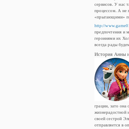
сервисов. У нас 
процессом. А не 
«прыгающими» п
http://www.game01
предпочтения и м
героинями их Хо
всегда рады буде
История Анны 
грации, зато она
жизнерадостной и
своей сестрой Эль
отправляется в о