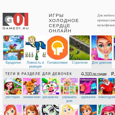
ИГРЫ
Для любите
ХОЛОДНОЕ
принцессами
СЕРДЦЕ
мультфильм
ОНЛАЙН
Бродилки
Ловкость и
Головоломки
Стратегии
Для девочек
реакция
ТЕГИ В РАЗДЕЛЕ ДЛЯ ДЕВОЧЕК
ТОП по годам
ресторан
зоомагазин
раскраски
украшать
одевалки
новогодни
дом