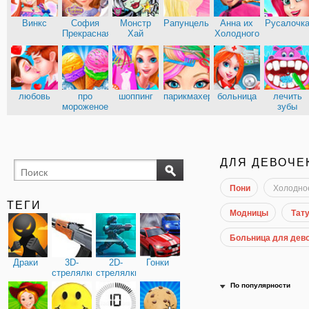
Винкс
София
Монстр
Рапунцель
Анна их
Русалочк
Прекрасная
Хай
Холодного
сердца
Эльза из
Кухня
Холодного
Сары
сердца
любовь
про
шоппинг
парикмахерские
больница
лечить
мороженое
зубы
доктор
ДЛЯ ДЕВОЧЕ
Пони
Холодно
ТЕГИ
Модницы
Тату
Больница для дев
Драки
3D-
2D-
Гонки
стрелялки
стрелялки
По популярности