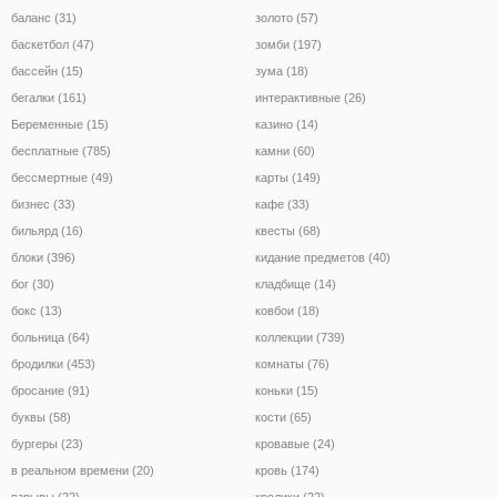
баланс (31)
золото (57)
баскетбол (47)
зомби (197)
бассейн (15)
зума (18)
бегалки (161)
интерактивные (26)
Беременные (15)
казино (14)
бесплатные (785)
камни (60)
бессмертные (49)
карты (149)
бизнес (33)
кафе (33)
бильярд (16)
квесты (68)
блоки (396)
кидание предметов (40)
бог (30)
кладбище (14)
бокс (13)
ковбои (18)
больница (64)
коллекции (739)
бродилки (453)
комнаты (76)
бросание (91)
коньки (15)
буквы (58)
кости (65)
бургеры (23)
кровавые (24)
в реальном времени (20)
кровь (174)
взрывы (22)
кролики (22)