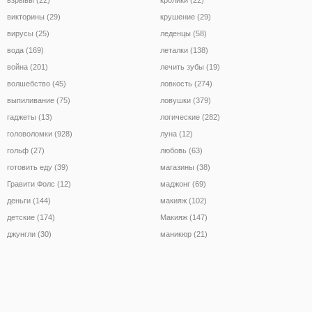
викторины (29)
крушение (29)
вирусы (25)
леденцы (58)
вода (169)
леталки (138)
война (201)
лечить зубы (19)
волшебство (45)
ловкость (274)
выпиливание (75)
ловушки (379)
гаджеты (13)
логические (282)
головоломки (928)
луна (12)
гольф (27)
любовь (63)
готовить еду (39)
магазины (38)
Гравити Фолс (12)
маджонг (69)
деньги (144)
макияж (102)
детские (174)
Макияж (147)
джунгли (30)
маникюр (21)