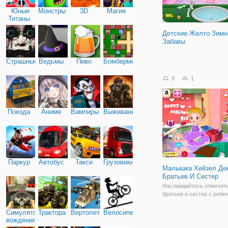
Юные
Монстры
3D
Магия
Титаны
Детские Желто Зимн
Забавы
Страшные
Ведьмы
Пиво
Бомбермен
9
1
Поезда
Аниме
Вампиры
Выживание
Паркур
Автобус
Такси
Грузовики
Малышка Хейзел Де
Братьев И Сестер
Наслаждайтесь отмечат
братьев и сестер с ребе
Хейзел и Мэтт! Помогите
малышам создать подар
Симулятор
Трактора
Вертолеты
Велосипед
друг друга. Идти вместе 
вождения
свою комнату и наслажд