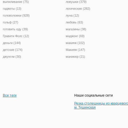
выпиливание (75)
ловушки (379)
гаджеты (13)
логические (282)
головоломки (928)
луна (12)
гольф (27)
любовь (63)
готовить еду (39)
магазины (38)
Гравити Фолс (12)
маджонг (69)
деньги (144)
макияж (102)
детские (174)
Макияж (147)
джунгли (30)
маникюр (21)
Все теги
Наши социальные сети
Резка столешницы из кварцевог
м. Тушинская