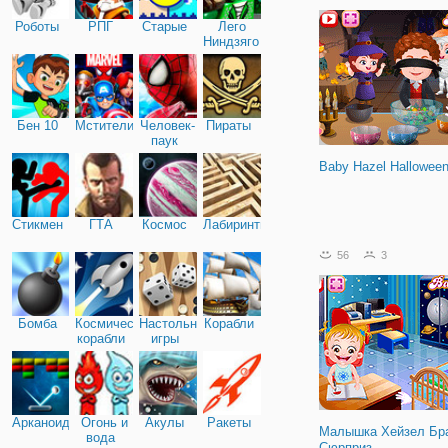
Роботы
РПГ
Старые
Лего
Ниндзяго
Бен 10
Мстители
Человек-
Пираты
паук
Baby Hazel Halloween
Стикмен
ГТА
Космос
Лабиринты
56
3
Бомба
Космические
Настольные
Корабли
корабли
игры
Арканоид
Огонь и
Акулы
Ракеты
Малышка Хейзел Бр
вода
Сюрприз