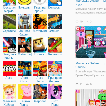
Малышка Хейзел Пе
Руки
Веселая
Приколы
Игры на
Кликеры
Малышка Хейзел получи
Ферма
время
поскользнулась, взбира
по таблице. О нет! Она п
боли, когда ее рука слом
40
3
Пойти вместе с ней к вр
медицинского лечения.
Стратегия
Защита
Мотоциклы
Змейка
Хейзел не может двигать
башни
Звездные
Майнкрафт
Когама
Червячки
войны
Малышка Хейзел: В
Стирки
В онлайн игре "Малышка
Время Стирки" учится ст
Лего
Лего
Лего
Принцессы
маленькая девочка очен
Сити
Нексо
Диснея
самостоятельна и вот о
21
0
Найтс
помочь маме с домашн
хлопотами. А вы помоги
малышке научиться пол
стиральной машиной и
Малышка
Свинка
Зверополис
Литл
Хейзел
Пеппа
Пони