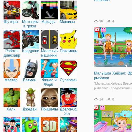
Шутеры
Мотоциклы
Аркады
Машины
96
4
в грязи
Роботы
Квадроциклы
Маленькие
Покемоны
динозавры
машинки
Малышка Хейзел: В
рыбалки
Аватар
Бэтмен
Финес и
Супермен
"Малышка Хейзел: Врем
Ферб
рыбалки" - продолжение
для детей, в которой мы
продолжаем исследовать
14
0
малышкой Хейзел. На эт
девочка решила отправи
Халк
Джедаи
Пришельцы
Драгонболл
рыбалку вместе со свои
Зет
мы поможем им