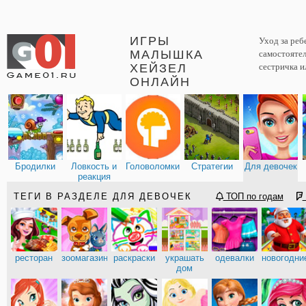
ИГРЫ
Уход за реб
МАЛЫШКА
самостоятел
ХЕЙЗЕЛ
сестричка ил
ОНЛАЙН
Бродилки
Ловкость и
Головоломки
Стратегии
Для девочек
реакция
ТЕГИ В РАЗДЕЛЕ ДЛЯ ДЕВОЧЕК
ТОП по годам
ресторан
зоомагазин
раскраски
украшать
одевалки
новогодни
дом