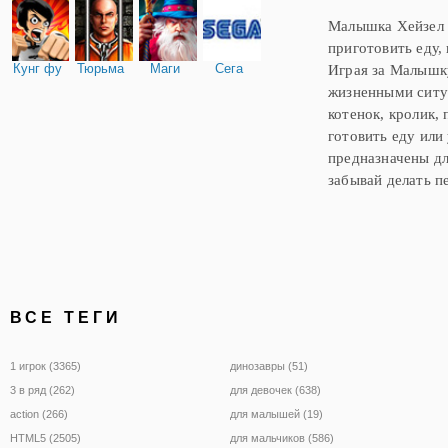
ездой на игрушечной ма
Малышка Хейзел -
играя на качелях,
приготовить еду,
Кунг фу
Тюрьма
Маги
Сега
Играя за Малышку
жизненными ситуа
котенок, кролик,
готовить еду или
предназначены дл
забывай делать п
ВСЕ ТЕГИ
1 игрок (3365)
динозавры (51)
3 в ряд (262)
для девочек (638)
action (266)
для малышей (19)
HTML5 (2505)
для мальчиков (586)