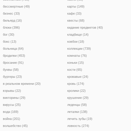
бессмертные (49)
карты (149)
бизнес (33)
кафе (33)
бильярд (16)
квесты (68)
блоки (396)
кидание предметов (40)
бог (30)
кладбище (14)
бокс (13)
ковбои (18)
больница (64)
коллекции (739)
бродилки (453)
комнаты (76)
бросание (91)
коньки (15)
буквы (58)
кости (65)
бургеры (23)
кровавые (24)
в реальном времени (20)
кровь (174)
взрывы (22)
кролики (22)
викторины (29)
крушение (29)
вирусы (25)
леденцы (58)
вода (169)
леталки (138)
война (201)
лечить зубы (19)
волшебство (45)
ловкость (274)