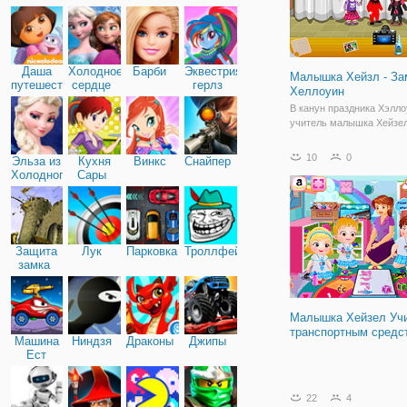
Дружба
Даша
Холодное
Барби
Эквестрия
Малышка Хейзл - За
путешественница
сердце
герлз
Хеллоуин
В канун праздника Хэлло
учитель малышка Хейзе
устроила поездку в замо
Хэллоуин. Замок состоит
10
0
Эльза из
Кухня
Винкс
Снайпер
тайну номера, в которых
Холодного
Сары
много сюрпризов и подар
сердца
Хейзел. Давайте объеди
Хейзел для изучения эти
Защита
Лук
Парковка
Троллфейс
замка
Малышка Хейзел Уч
транспортным средс
Машина
Ниндзя
Драконы
Джипы
Ест
Машину
22
4