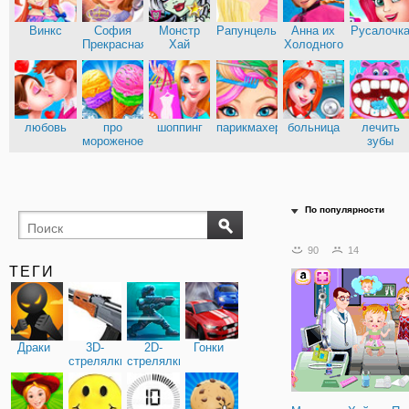
Винкс
София
Монстр
Рапунцель
Анна их
Русалочк
Прекрасная
Хай
Холодного
сердца
Эльза из
Кухня
Холодного
Сары
сердца
любовь
про
шоппинг
парикмахерские
больница
лечить
мороженое
зубы
доктор
По популярности
90
14
ТЕГИ
Драки
3D-
2D-
Гонки
стрелялки
стрелялки