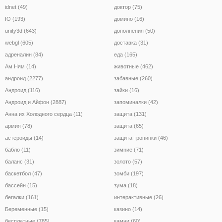
idnet (49)
доктор (75)
IO (193)
домино (16)
unity3d (643)
дополнения (50)
webgl (605)
доставка (31)
адреналин (84)
еда (165)
Ам Ням (14)
животные (462)
андроид (2277)
забавные (260)
Андроид (116)
зайки (16)
Андроид и Айфон (2887)
запоминалки (42)
Анна их Холодного сердца (11)
защита (131)
армия (78)
защита (65)
астероиды (14)
защита тропинки (46)
бабло (11)
зимние (71)
баланс (31)
золото (57)
баскетбол (47)
зомби (197)
бассейн (15)
зума (18)
бегалки (161)
интерактивные (26)
Беременные (15)
казино (14)
бесплатные (785)
камни (60)