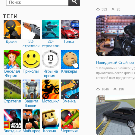
бильярд
карты
353
25
ТЕГИ
Драки
3D-
2D-
Гонки
стрелялки
стрелялки
Невидимый Снайпер
"Невидимый Снайпер 3Д"
Веселая
Приколы
Игры на
Кликеры
приключенческая флеш и
Ферма
время
которой вам предстоит 
группировку наркоторго
главная цель - главный
1846
196
наркодилер, который со
распространить свой тов
Стратегия
Защита
Мотоциклы
Змейка
крупных городах.
башни
Звездные
Майнкрафт
Когама
Червячки