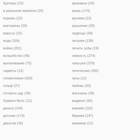
бургеры (23)
кровавые (24)
в реальном времени (20)
кровь (174)
взрывы (22)
кролики (22)
викторины (29)
крушение (29)
вирусы (25)
леденцы (58)
вода (169)
леталки (138)
война (201)
лечить зубы (19)
волшебство (45)
ловкость (274)
выпиливание (75)
ловушки (379)
гаджеты (13)
логические (282)
головоломки (928)
луна (12)
гольф (27)
любовь (63)
готовить еду (39)
магазины (38)
Гравити Фолс (12)
маджонг (69)
деньги (144)
макияж (102)
детские (174)
Макияж (147)
джунгли (30)
маникюр (21)