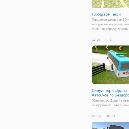
Городское Такси
Городское такси-это 3D и
которой вы водитель так
большом городе, делать
работу и бросить все п
на месте, указанном на к
21
7
Особенности • хорошая 
несколько
Симулятор Езды на
Автобусе по Бездор
"Симулятор Езды на Авт
Бездорожью" - это онлай
жанра «симулятор вожде
вашим заданием будет
120
23
припарковать автобус в 
парковочное место. Каза
что это очень простое за