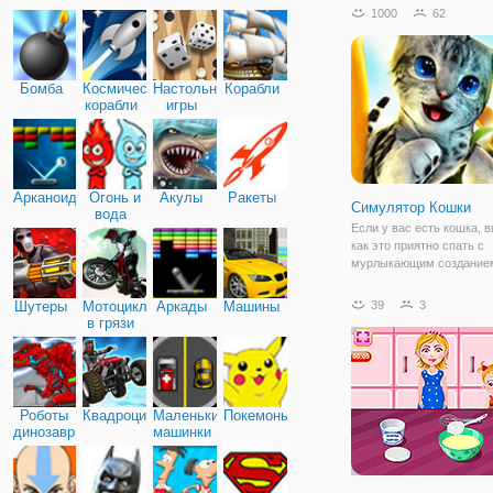
увлекательный геймплей
1000
62
вашим управлением джип
треке рядом - другие соп
Также на каждом уровне
предстоит проехать
Бомба
Космические
Настольные
Корабли
корабли
игры
Арканоид
Огонь и
Акулы
Ракеты
Симулятор Кошки
вода
Если у вас есть кошка, в
как это приятно спать с
мурлыкающим созданием
порой хлопоты они доста
тем не менее, они знают,
Шутеры
Мотоциклы
Аркады
Машины
39
3
покорить сердца и остаю
в грязи
нашими любимчиками на
Наверняка хоть
Роботы
Квадроциклы
Маленькие
Покемоны
динозавры
машинки