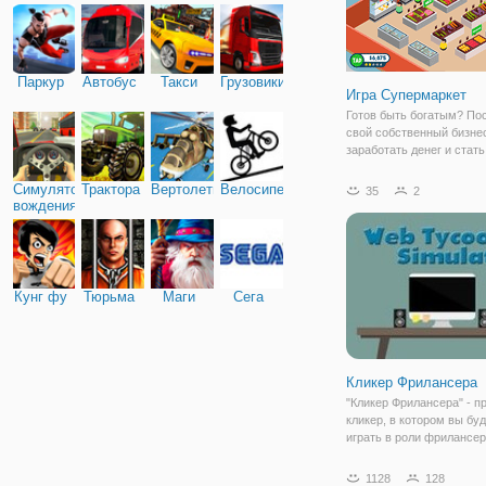
Паркур
Автобус
Такси
Грузовики
Игра Супермаркет
Готов быть богатым? По
свой собственный бизне
заработать денег и стат
магнатом супермаркет в
Она работает очень акку
Симулятор
Трактора
Вертолеты
Велосипед
35
2
небольшой супермаркет
вождения
постоянно обращает вни
витрины,
Кунг фу
Тюрьма
Маги
Сега
Кликер Фрилансера
"Кликер Фрилансера" - п
кликер, в котором вы бу
играть в роли фрилансер
игры заключается в том,
прокачивать навыки и с
1128
128