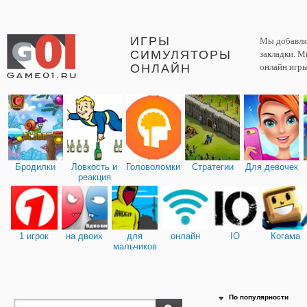
ИГРЫ
Мы добавляе
СИМУЛЯТОРЫ
закладки. М
ОНЛАЙН
онлайн игры
Бродилки
Ловкость и
Головоломки
Стратегии
Для девочек
реакция
1 игрок
на двоих
для
онлайн
IO
Когама
мальчиков
По популярности