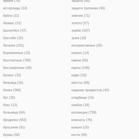
армия (78)
защита (65)
астероиды (14)
защита тропинки (46)
бабло (11)
зимние (71)
баланс (31)
золото (57)
баскетбол (47)
зомби (197)
бассейн (15)
зума (18)
бегалки (161)
интерактивные (26)
Беременные (15)
казино (14)
бесплатные (785)
камни (60)
бессмертные (49)
карты (149)
бизнес (33)
кафе (33)
бильярд (16)
квесты (68)
блоки (396)
кидание предметов (40)
бог (30)
кладбище (14)
бокс (13)
ковбои (18)
больница (64)
коллекции (739)
бродилки (453)
комнаты (76)
бросание (91)
коньки (15)
буквы (58)
кости (65)