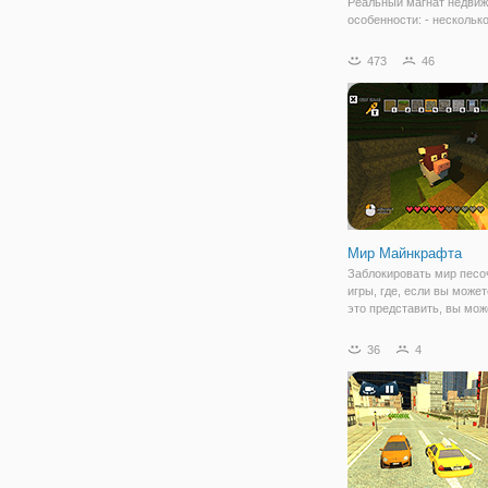
Реальный магнат недви
особенности: - нескольк
игры - стратегии игры. К
продать недвижимость к
473
46
больше, но взгляните на
зданий и продать их, чт
сделать много прибыли.
глаза на
Мир Майнкрафта
Заблокировать мир песо
игры, где, если вы может
это представить, вы мож
построить его в блок ми
симулятор.
36
4