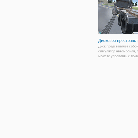
на деле
Дисковое пространс
Диск представляет собо
симулятор автомобиля, 
можете управлять с по
различных параметров.
Проезжайте через город 
сельскую местность с н
количеством людей и ав
вокруг вас. Вы можете в