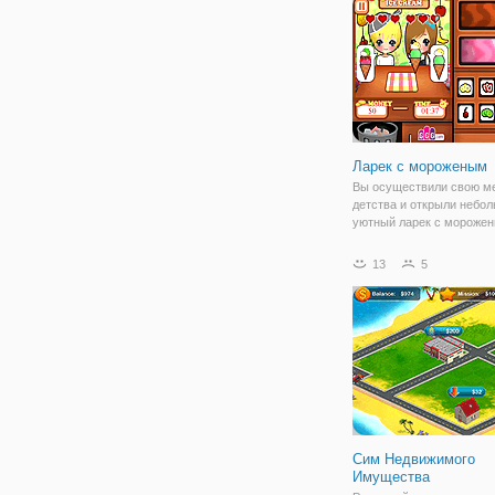
сложных условиях, и вы
завершить каждой поста
потери
Ларек с мороженым
Вы осуществили свою м
детства и открыли небол
уютный ларек с морожен
дворе лето, а значит кол
посетителей, в основном
13
5
будет больше. Вы готовы
наплыву? Тогда принима
первые
Сим Недвижимого
Имущества