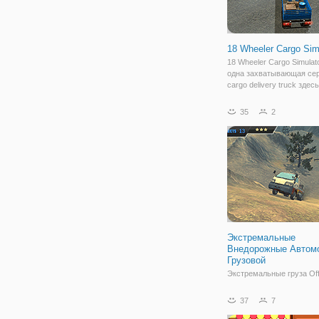
18 Wheeler Cargo Sim
18 Wheeler Cargo Simulat
одна захватывающая сер
cargo delivery truck здес
вы все взволнованы, что
в эту игру? тогда почему
35
2
мы y8. ком купил эту игр
Погрузите свой грузовик
Экстремальные
Внедорожные Автомо
Грузовой
Экстремальные груза Of
симулятор доставки груз
великолепной графикой.
37
7
задача доставки груза, р
которая приведет вас че