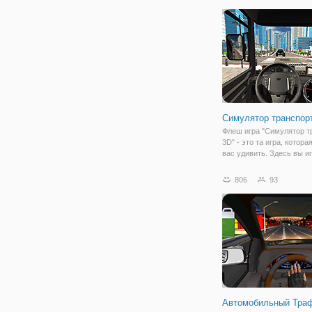
фрилансера. Для этого, 
просто кликать по компь
Управление
Симулятор транспор
Флеш игра "Симулятор т
3D" - это та игра, котор
вас удивить. Здесь вы и
роли водителя любого
транспортного средства,
806
93
появится на вашем пути.
симулятора в том, чтобы
попробовать себя
Автомобильный Тра