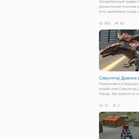
Автомобильный трафик 
реалистичная гоночная и
есть оживленная улица с
множеством автомобиле
придется взять на топли
653
63
давлением времени, есл
хотите быть расслаблен
бесконечная
Симулятор Дракона 
Переносимся в будущее 
онлайн игре Симулятор 
Городе. Как понятно из н
игра представляет собой
симулятор дракона,а знач
11
1
есть возможность приме
себя новый образ. По с
формату и