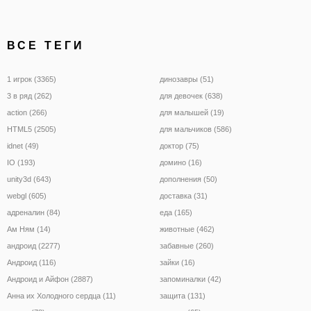
ВСЕ ТЕГИ
1 игрок (3365)
динозавры (51)
3 в ряд (262)
для девочек (638)
action (266)
для малышей (19)
HTML5 (2505)
для мальчиков (586)
idnet (49)
доктор (75)
IO (193)
домино (16)
unity3d (643)
дополнения (50)
webgl (605)
доставка (31)
адреналин (84)
еда (165)
Ам Ням (14)
животные (462)
андроид (2277)
забавные (260)
Андроид (116)
зайки (16)
Андроид и Айфон (2887)
запоминалки (42)
Анна их Холодного сердца (11)
защита (131)