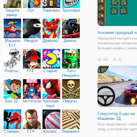
Защита
Лук
Парковка
Троллфейс
замка
Алхимия праздный к
Перед вами находится 
Машина
Ниндзя
Драконы
Джипы
алхимическая лаборатор
Ест
Большие шкафы с уник
Машину
ингредиентами так и ман
сварить какое-нибудь
227
22
сильнодействующее сна
перед тем как это сделат
Роботы
РПГ
Старые
Лего
выбрать правильный
Ниндзяго
Бен 10
Мстители
Человек-
Пираты
паук
Симулятор Езды на
Машинах 3Д
Игра представляет собо
гонку, в которой вас ждет
Стикмен
ГТА
Космос
Лабиринты
качественная графика и