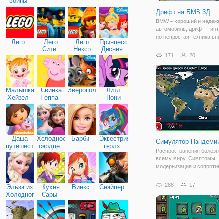
войны
Дрифт на БМВ 3Д
BMW – хороший и надеж
автомобиль, дрифт – инт
но непростая техника в
Лего
Лего
Лего
Принцессы
в повороты. Что будет, 
Сити
Нексо
Диснея
эти две составляющие? 
171
20
Найтс
онлайн игра «Дрифт на Б
принципе, в названии кр
Малышка
Свинка
Зверополис
Литл
Хейзел
Пеппа
Пони
Дружба
Даша
Холодное
Барби
Эквестрия
Симулятор Пандеми
путешественница
сердце
герлз
Распространения болезн
всему миру. Симптомы
модернизация и сопроти
как вы пытаетесь зарази
людей. Это веселая
288
17
Эльза из
Кухня
Винкс
Снайпер
образовательная игра, к
Холодного
Сары
может помочь научить, к
сердца
болезни распространяют
миру.