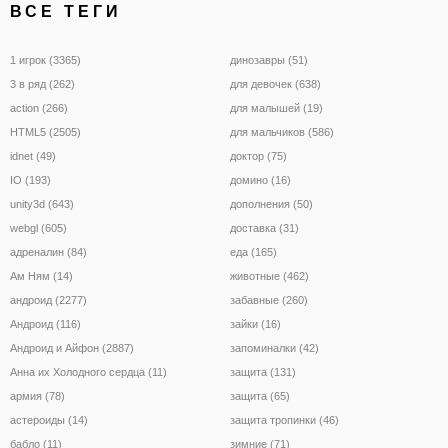
ВСЕ ТЕГИ
1 игрок (3365)
динозавры (51)
3 в ряд (262)
для девочек (638)
action (266)
для малышей (19)
HTML5 (2505)
для мальчиков (586)
idnet (49)
доктор (75)
IO (193)
домино (16)
unity3d (643)
дополнения (50)
webgl (605)
доставка (31)
адреналин (84)
еда (165)
Ам Ням (14)
животные (462)
андроид (2277)
забавные (260)
Андроид (116)
зайки (16)
Андроид и Айфон (2887)
запоминалки (42)
Анна их Холодного сердца (11)
защита (131)
армия (78)
защита (65)
астероиды (14)
защита тропинки (46)
бабло (11)
зимние (71)