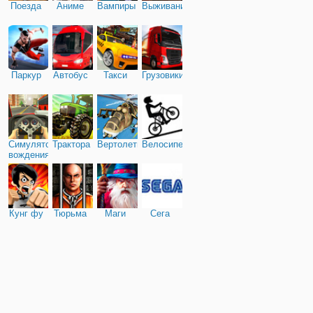
Поезда
Аниме
Вампиры
Выживание
Паркур
Автобус
Такси
Грузовики
Симулятор
Трактора
Вертолеты
Велосипед
вождения
Кунг фу
Тюрьма
Маги
Сега