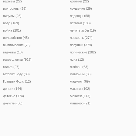
взрывы (22)
кролики (22)
викторины (29)
крушение (29)
вирусы (25)
леденцы (58)
вода (169)
леталки (138)
война (201)
лечить зубы (19)
волшебство (45)
ловкость (274)
выпиливание (75)
ловушки (379)
гаджеты (13)
логические (282)
головоломки (928)
луна (12)
гольф (27)
любовь (63)
готовить еду (39)
магазины (38)
Гравити Фолс (12)
маджонг (69)
деньги (144)
макияж (102)
детские (174)
Макияж (147)
джунгли (30)
маникюр (21)