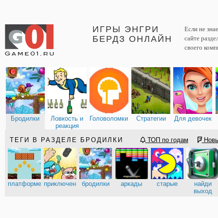
ИГРЫ ЭНГРИ
Если не зна
БЕРДЗ ОНЛАЙН
сайте разде
своего комп
Бродилки
Ловкость и
Головоломки
Стратегии
Для девочек
реакция
ТЕГИ В РАЗДЕЛЕ БРОДИЛКИ
ТОП по годам
Нов
платформеры
приключения
бродилки
аркады
старые
найди
выход