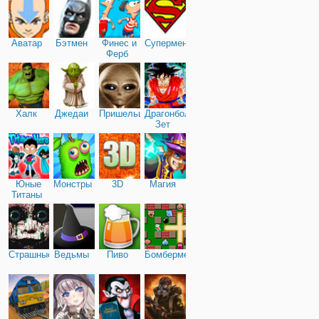
Аватар
Бэтмен
Финес и
Супермен
Ферб
Халк
Джедаи
Пришельцы
Драгонболл
Зет
Юные
Монстры
3D
Магия
Титаны
Страшные
Ведьмы
Пиво
Бомбермен