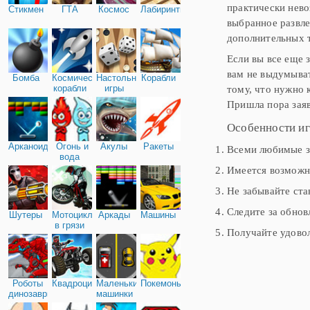
практически нево
Стикмен
ГТА
Космос
Лабиринты
выбранное развл
дополнительных 
Если вы все еще 
вам не выдумыват
Бомба
Космические
Настольные
Корабли
корабли
игры
тому, что нужно 
Пришла пора заяв
Особенности иг
Арканоид
Огонь и
Акулы
Ракеты
Всеми любимые з
вода
Имеется возможно
Не забывайте ста
Следите за обнов
Шутеры
Мотоциклы
Аркады
Машины
в грязи
Получайте удовол
Роботы
Квадроциклы
Маленькие
Покемоны
динозавры
машинки