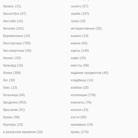
баланс (31)
золото (57)
баскетбол (47)
зомби (197)
бассейн (15)
зума (18)
бегалки (161)
интерактивные (26)
Беременные (15)
казино (14)
бесплатные (785)
камни (60)
бессмертные (49)
карты (149)
бизнес (33)
кафе (33)
бильярд (16)
квесты (68)
блоки (396)
кидание предметов (40)
бог (30)
кладбище (14)
бокс (13)
ковбои (18)
больница (64)
коллекции (739)
бродилки (453)
комнаты (76)
бросание (91)
коньки (15)
буквы (58)
кости (65)
бургеры (23)
кровавые (24)
в реальном времени (20)
кровь (174)