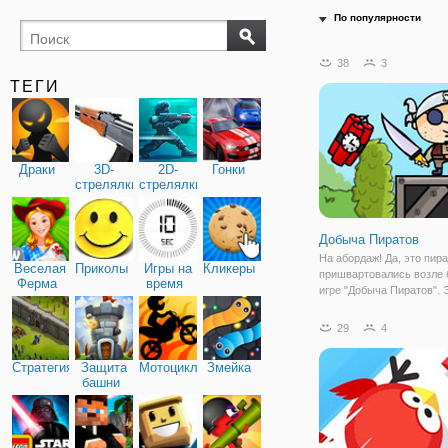
По популярности
38
3
ТЕГИ
Драки
3D-
2D-
Гонки
стрелялки
стрелялки
Добыча Пиратов
На абордаж! Да, это пир
Веселая
Приколы
Игры на
Кликеры
пришвартовались возле 
Ферма
время
игре "Добыча Пиратов". 
увлекательная игра о пи
которые украли клад и в
29
4
государства и решили с
далеко за горизонтом. Но
Стратегия
Защита
Мотоциклы
Змейка
смогли далеко
башни