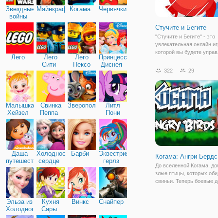
Звездные
Майнкрафт
Когама
Червячки
войны
Стучите и Бегите
"Стучите и Бегите" - это
увлекательная онлайн иг
которой вы будете управ
Лего
Лего
Лего
Принцессы
забавной птичкой, котор
Сити
Нексо
Диснея
движется по просторном
322
29
Найтс
коридору. Как она оказал
этом коридоре, для нас 
загадкой, но тем не мене
Малышка
Свинка
Зверополис
Литл
Хейзел
Пеппа
Пони
Дружба
Даша
Холодное
Барби
Эквестрия
Когама: Ангри Бердс
путешественница
сердце
герлз
До вселенной Когама, до
злые птицы, которых об
свиньи. Теперь боевые 
перенеслись сюда, и ва
необходимо в них поуча
Эльза из
Кухня
Винкс
Снайпер
Прежде всего, вам необ
Холодного
Сары
выбрать сторону. Сразу
сердца