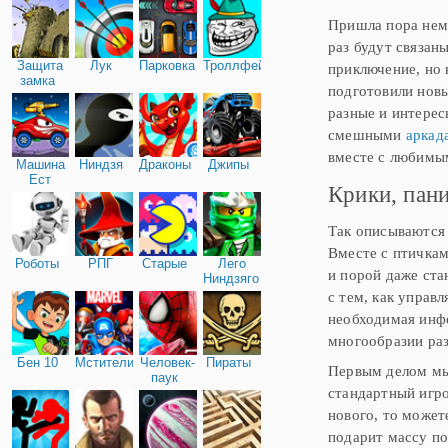
определитесь, за
Пришла пора немн
раз будут связан
Защита
Лук
Парковка
Троллфейс
приключение, но 
замка
подготовили новы
разные и интерес
смешными
аркад
вместе с любимы
Машина
Ниндзя
Драконы
Джипы
Ест
Крики, пан
Машину
Так описываются 
Вместе с птичкам
Роботы
РПГ
Старые
Лего
и порой даже ста
Ниндзяго
с тем, как управ
необходимая инфо
многообразии ра
Бен 10
Мстители
Человек-
Пираты
Первым делом мы 
паук
стандартный игро
нового, то может
подарит массу по