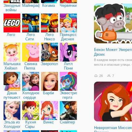
было лишь надеть ново
Звездные
Майнкрафт
Когама
Червячки
маску, то теперь достат
войны
присоединиться в
Лего
Лего
Лего
Принцессы
Сити
Нексо
Диснея
Найтс
Бекон Может Умереть
Двоих
В каждом мире есть сво
Малышка
Свинка
Зверополис
Литл
места и опасные улицы.
Хейзел
Пеппа
Пони
таких улиц является Беко
Дружба
онлайн игре на двоих Бе
26
7
Умереть: на Двоих. Тут 
происходят разные бесп
которые не в силах
Даша
Холодное
Барби
Эквестрия
путешественница
сердце
герлз
Эльза из
Кухня
Винкс
Снайпер
Холодного
Сары
Невероятная Миссия
сердца