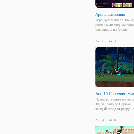
Арена сокровищ
Игра мультиплеер. Вы иг
реальными людьми сраж
сокровища на Арене.
35
3
Бен 10 Спасение Ми
Путешествовать по миру
10, от Токио до Парижа!
каждый город от разруше
помощью самых опасны
существ, вы можете себ
51
6
представить. Перенести
форму и выполнить все 
Выберите пришельца,