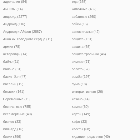
адреналин (84)
еда (165)
Ам Ням (14)
животные (462)
андроид (2277)
забавные (260)
Андроид (116)
зайки (16)
Андроид и Айфон (2887)
запоминалки (42)
Анна их Холодного сердца (11)
защита (131)
армия (78)
защита (65)
астероиды (14)
защита тропинки (46)
бабло (11)
зимние (71)
баланс (31)
золото (57)
баскетбол (47)
зомби (197)
бассейн (15)
зума (18)
бегалки (161)
интерактивные (26)
Беременные (15)
казино (14)
бесплатные (785)
камни (60)
бессмертные (49)
карты (149)
бизнес (33)
кафе (33)
бильярд (16)
квесты (68)
блоки (396)
кидание предметов (40)