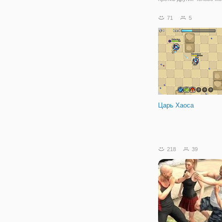
и эпических палка босса,
попытаться уничтожить и
71
5
потому что нет никакой 
для человечков ! Вы мож
использовать
Царь Хаоса
218
39