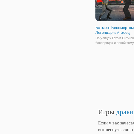
Бэтмен: Бессмертны
Легендарный Боец
На улицах Готэм Сити вн
беспорядок и виной тому
множество преступников
бандитов. Но в онлайн и
"Бэтмен: Бессмертный
Легендарный Боец" вы п
Темному рыцарю очистит
от беспорядков. Игра
Игры
драки
Если у вас зачеса
выплеснуть свою