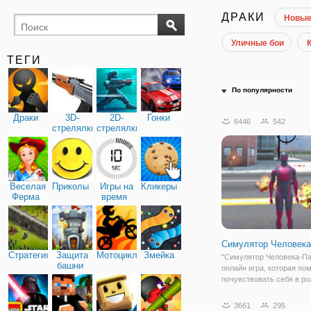
ДРАКИ
Новы
Уличные бои
ТЕГИ
По популярности
Драки
3D-
2D-
Гонки
6446
542
стрелялки
стрелялки
Веселая
Приколы
Игры на
Кликеры
Ферма
время
Симулятор Человека
Стратегия
Защита
Мотоциклы
Змейка
"Симулятор Человека-Па
башни
онлайн игра, которая по
почувствовать себя в ро
супергероя. Если раньш
почувствовать себя гер
3661
295