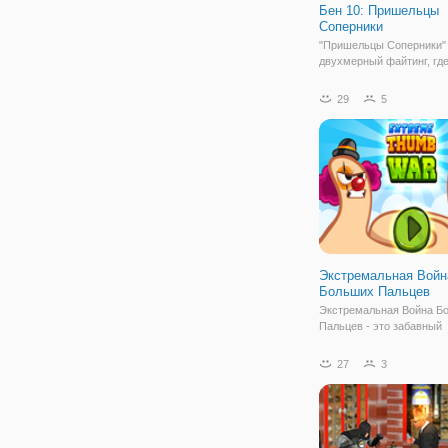
Бен 10: Пришельцы
Соперники
"Пришельцы Соперники"
двухмерный файтинг, гд
пришельцы Омнитрикса
схлестнуться со своими
29
5
двойниками. Вы готовы 
разнести в злодеев в пух
Тогда, за дело! Чтобы нач
выберите режим.
Экстремальная Войн
Больших Пальцев
Экстремальная Война Б
Пальцев - это забавный
многопользовательский 
основанный на популярн
27
3
большими пальцами. Вы
забавно выглядящий бо
палец и победите своего
противника! Прикоснитес