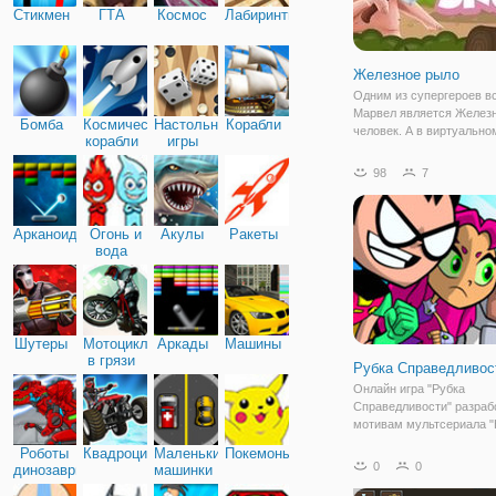
Стикмен
ГТА
Космос
Лабиринты
Железное рыло
Одним из супергероев в
Марвел является Желез
Бомба
Космические
Настольные
Корабли
человек. А в виртуально
корабли
игры
животных есть герой с н
железной хваткой, имен
98
7
Железным рылом. Это
бесстрашный поросенок,
не боится замарать руки
Арканоид
Огонь и
Акулы
Ракеты
вода
Шутеры
Мотоциклы
Аркады
Машины
в грязи
Рубка Справедливос
Онлайн игра "Рубка
Справедливости" разраб
мотивам мультсериала 
Герои Вперед". Он расск
Роботы
Квадроциклы
Маленькие
Покемоны
супергероях по имени: Р
0
0
динозавры
машинки
Бистбой, Робин, Киборг,
Старфайер, которые нес