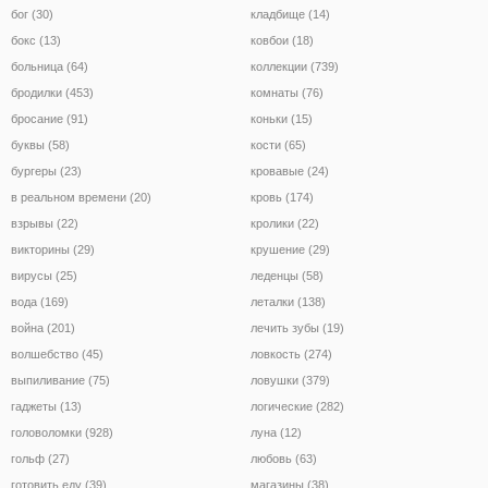
бог (30)
кладбище (14)
бокс (13)
ковбои (18)
больница (64)
коллекции (739)
бродилки (453)
комнаты (76)
бросание (91)
коньки (15)
буквы (58)
кости (65)
бургеры (23)
кровавые (24)
в реальном времени (20)
кровь (174)
взрывы (22)
кролики (22)
викторины (29)
крушение (29)
вирусы (25)
леденцы (58)
вода (169)
леталки (138)
война (201)
лечить зубы (19)
волшебство (45)
ловкость (274)
выпиливание (75)
ловушки (379)
гаджеты (13)
логические (282)
головоломки (928)
луна (12)
гольф (27)
любовь (63)
готовить еду (39)
магазины (38)