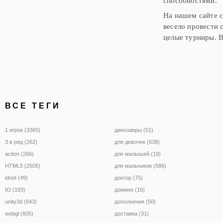
способностями.
На нашем сайте с
весело провести 
целые турниры. В
ВСЕ ТЕГИ
1 игрок (3365)
динозавры (51)
3 в ряд (262)
для девочек (638)
action (266)
для малышей (19)
HTML5 (2505)
для мальчиков (586)
idnet (49)
доктор (75)
IO (193)
домино (16)
unity3d (643)
дополнения (50)
webgl (605)
доставка (31)