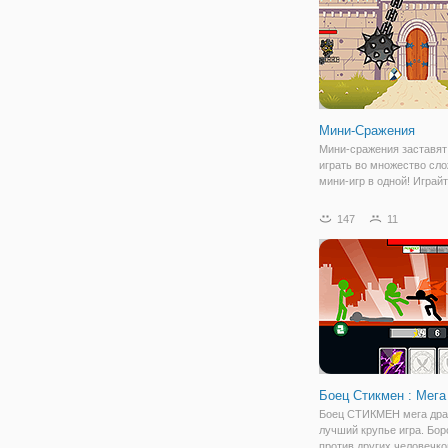
Мини-Сражения
Мини-сражения заставят
играть во множество сл
мини-игр в одной! Играй
или более игроками, что
наслаждаться каждой игр
147
11
много мини-игр, чтобы б
вызов своим друзьям, эт
невероятно,
Боец Стикмен : Мега
Боец СТИКМЕН мега дра
лучший крупье игра. Бор
против других человечко