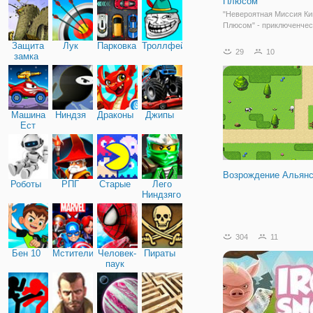
Плюсом
"Невероятная Миссия Ки
Плюсом" - приключенчес
бродилка по мотивам одн
Защита
Лук
Парковка
Троллфейс
любимых мультсериалов 
29
10
замка
Вам предстоит выполнит
шпионские миссии, в ко
будете играть не только 
и за Рона. У
Машина
Ниндзя
Драконы
Джипы
Ест
Машину
Возрождение Альян
Роботы
РПГ
Старые
Лего
Ниндзяго
304
11
Бен 10
Мстители
Человек-
Пираты
паук