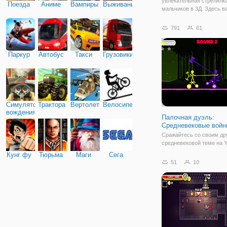
увлекательная стрелялк
Поезда
Аниме
Вампиры
Выживание
мальчиков в 3Д. Здесь в
предстоит применить св
меткости на деле и унич
791
61
всех противников, котор
на вашем пути. Для этого
используйте мышь и
Паркур
Автобус
Такси
Грузовики
Симулятор
Трактора
Вертолеты
Велосипед
вождения
Палочная дуэль:
Средневековые войн
Сражайтесь со своим др
средневековой теме на Y
средневековым оружием
Кунг фу
Тюрьма
Маги
Сега
дуэльной игре Stick Duel:
51
10
Wars! Используйте
горизонтальные кнопки д
перемещения и атаки ва
противника. Попробуйте