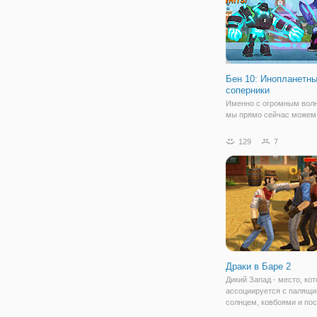
Бен 10: Инопланетн
соперники
Именно с огромным вол
мы прямо сейчас можем
поделиться с вами и при
вас всех поиграть в нов
129
7
удивительную игру под 
Ben 10 Alien Rivals. Вы м
сделать это в Аркадном 
где вы сражаетесь
Драки в Баре 2
Дикий Запад - место, ко
ассоциируется с палящ
солнцем, ковбоями и по
перестрелками. И в онла