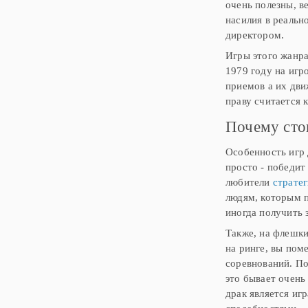
очень полезны, в
насилия в реальн
директором.
Игры этого жанр
1979 году на игр
приемов а их дви
праву считается 
Почему сто
Особенность игр 
просто - победит 
любители
страте
людям, которым п
иногда получить 
Также, на флешки
на ринге, вы пом
соревнований. По
это бывает очень
драк является иг