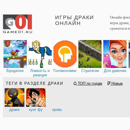
ИГРЫ ДРАКИ
Онлайн флеш
ОНЛАЙН
игры драки,
сражаться 
Бродилки
Ловкость и
Головоломки
Стратегии
Для девочек
реакция
ТЕГИ В РАЗДЕЛЕ ДРАКИ
ТОП по годам
Новые
драки
кунг фу
кровь