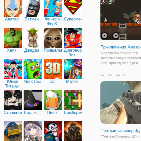
свой юный возраст не ра
Аватар
Бэтмен
Финес и
Супермен
Ферб
Приключения Амазо
Халк
Джедаи
Пришельцы
Драгонболл
Amazon Adventures-это
Зет
захватывающая приключ
игра, приходите сюда и
отправляйтесь в приклю
этой красивой девушкой
126
25
Амазонкой. Она войдет в
Юные
Монстры
3D
Магия
несколько разных опасн
Титаны
и вам нужно помочь ей 
врагов
Страшные
Ведьмы
Пиво
Бомбермен
Фентези Снайпер 3Д
"Фентези Снайпер 3Д" -