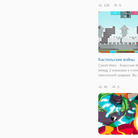
"Драки в Баре 2" подтве
129
5
последняя теория. Ведь 
западе продолжаются
приключения
Кастельские войны
Castel Wars - Классная б
между 2 игроками в стил
пиксельной графики. Вы
построить небольшой бл
убежать или поймать про
40
0
игре. Вы можете нанест
урона противнику, испол
катапульту в