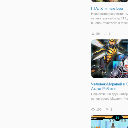
ГТА: Уличные Бои
Невероятно реалистичны
увлекательный мир ГТА 
в новой трактовке в фле
"ГТА: Уличные Бои". Гер
(не Си-Джей), оказался 
59
3
солнечной Калифорнии. 
уличного бандита всегда
наполнена
Человек-Муравей и 
Атака Роботов
Приключения двух инте
супергероев Марвел - Че
Муравья и Осы, предста
онлайн игре Человек-Му
108
9
Оса: Атака Роботов. Это
увлекательная, приключ
бродилка с элементами д
которая понравится