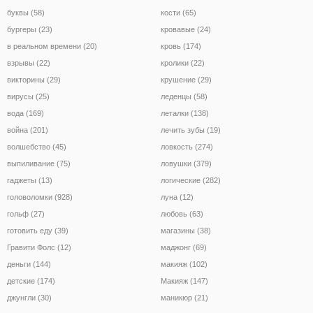
буквы (58)
кости (65)
бургеры (23)
кровавые (24)
в реальном времени (20)
кровь (174)
взрывы (22)
кролики (22)
викторины (29)
крушение (29)
вирусы (25)
леденцы (58)
вода (169)
леталки (138)
война (201)
лечить зубы (19)
волшебство (45)
ловкость (274)
выпиливание (75)
ловушки (379)
гаджеты (13)
логические (282)
головоломки (928)
луна (12)
гольф (27)
любовь (63)
готовить еду (39)
магазины (38)
Гравити Фолс (12)
маджонг (69)
деньги (144)
макияж (102)
детские (174)
Макияж (147)
джунгли (30)
маникюр (21)