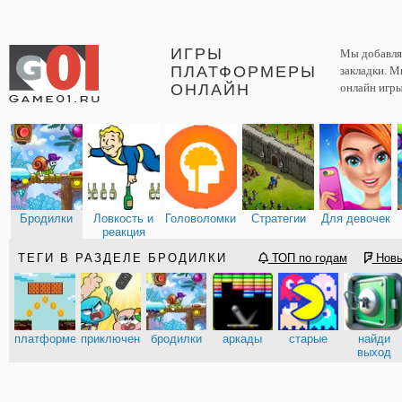
ИГРЫ
Мы добавляе
ПЛАТФОРМЕРЫ
закладки. М
ОНЛАЙН
онлайн игры
Бродилки
Ловкость и
Головоломки
Стратегии
Для девочек
реакция
ТЕГИ В РАЗДЕЛЕ БРОДИЛКИ
ТОП по годам
Нов
платформеры
приключения
бродилки
аркады
старые
найди
выход