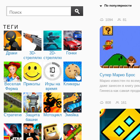
По популярности
1094
81
ТЕГИ
Драки
3D-
2D-
Гонки
стрелялки
стрелялки
Супер Марио Брос
Марио известен по всем
Веселая
Приколы
Игры на
Кликеры
даже занесен в книгу ре
Ферма
время
Гиннеса как самая прод
игра. Многие поколения 
на этой игре и у многих 
808
161
вызывает лишь добрую у
Хотите узнать, в чем сек
Стратегия
Защита
Мотоциклы
Змейка
Тогда
башни