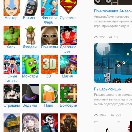
Приключения Амазо
Amazon Adventures-это
Аватар
Бэтмен
Финес и
Супермен
захватывающая приключ
Ферб
игра, приходите сюда и
отправляйтесь в приклю
этой красивой девушкой
222
18
Амазонкой. Она войдет в
несколько разных опасн
Халк
Джедаи
Пришельцы
Драгонболл
и вам нужно помочь ей 
Зет
врагов
Юные
Монстры
3D
Магия
Титаны
Рыцарь-гонщик
Рыцарь дорог-это вымы
гоночный велосипед игра
очень подходит для игро
Страшные
Ведьмы
Пиво
Бомбермен
которые любят видео игр
имеет много интересных
1947
222
ключ, чтобы пройти через
чтобы контролировать ск