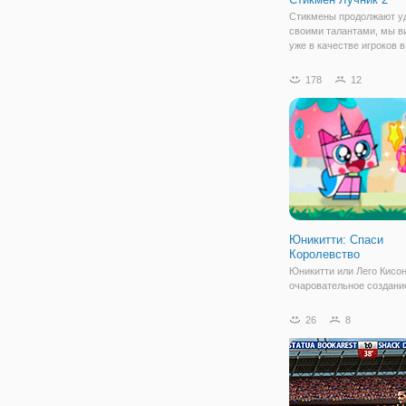
Стикмены продолжают у
своими талантами, мы в
уже в качестве игроков в
бадминтон, при ограблен
побега из тюрьмы и не т
178
12
в продолжении онлайн и
"Стикмен Лучник 2" мы 
нарисованных
Юникитти: Спаси
Королевство
Юникитти или Лего Кисон
очаровательное создани
кошки с примесью едино
кошечка розового окраса
26
8
быть серьезной и сидеть
Каждый раз с друзьями 
находят для себя новые