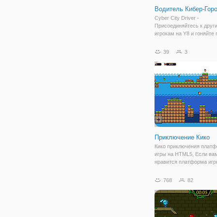
Водитель Кибер-Гор
Cyber City Driver -
Присоединяйтесь к друг
игрокам на Y8 и гоняйте 
сумасшедшим каскадер
пандусам и платформам
39
3
большом кибер-городе. 
своему другу и выберите
автомобили и примите у
Приключение Кико
Кико приключения плат
игры на HTML5, Если ва
нравится платформа игр
должны пропустить это. 
подобрать и играть благ
768
82
простым управлением.
Путешествие по красиво
разработанных уровней,
найти