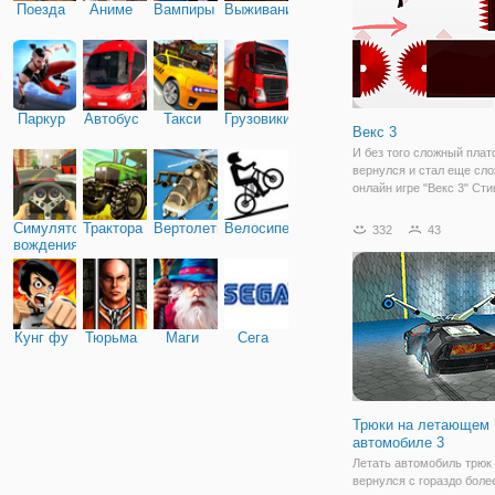
Поезда
Аниме
Вампиры
Выживание
Паркур
Автобус
Такси
Грузовики
Векс 3
И без того сложный пла
вернулся и стал еще сло
онлайн игре "Векс 3" Ст
ждут самые разные испы
локации, напоминающий 
Симулятор
Трактора
Вертолеты
Велосипед
332
43
лабиринт, в котором вас
вождения
карабкаться по стенам, 
Кунг фу
Тюрьма
Маги
Сега
Трюки на летающем
автомобиле 3
Летать автомобиль трюк 
вернулся с гораздо боле