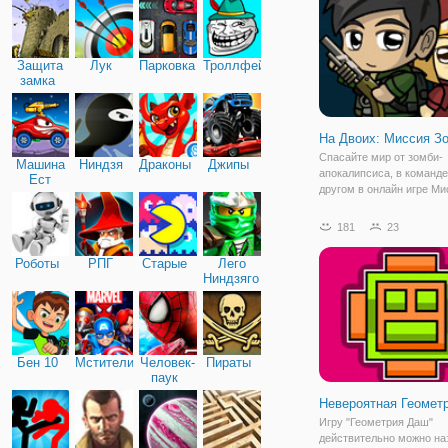
пройти через все препят
чтобы
Защита
Лук
Парковка
Троллфейс
замка
На Двоих: Миссия З
Спасайте мир от зомби-
Машина
Ниндзя
Драконы
Джипы
апокалипсиса, в команде
Ест
другом в онлайн игре Ми
Машину
Зомби на Двоих. Это
увлекательный платфор
181
23
двоих онлайн, наполнен
опасных преград, множе
Роботы
РПГ
Старые
Лего
испытаний и бездушных
Ниндзяго
врагов.Чтобы
Бен 10
Мстители
Человек-
Пираты
паук
Невероятная Геомет
Игру "Геометрия Даш"
действительно можно на