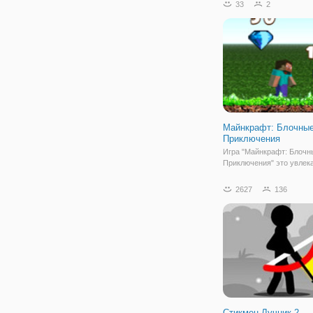
33
2
сражаться в игре с ост
соперниками, просто бро
собирать монеты,
Майнкрафт: Блочны
Приключения
Игра "Майнкрафт: Блочн
Приключения" это увлек
игра с бегом и прыжками
нужно уничтожать монст
2627
136
прыгая на них сверху. С
монеты и кристаллы про
уровни. Приключения Ст
разделились на 6 уровне
Стикмен Лучник 2