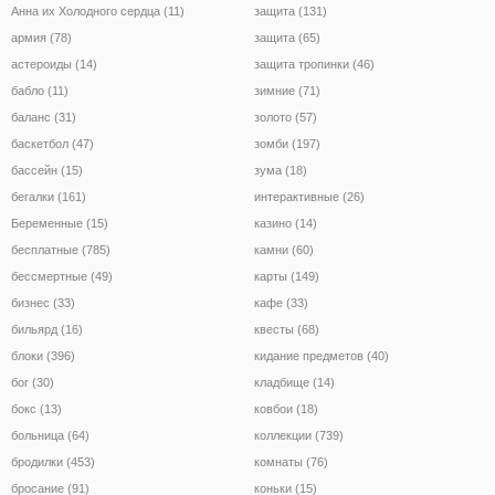
Анна их Холодного сердца (11)
защита (131)
армия (78)
защита (65)
астероиды (14)
защита тропинки (46)
бабло (11)
зимние (71)
баланс (31)
золото (57)
баскетбол (47)
зомби (197)
бассейн (15)
зума (18)
бегалки (161)
интерактивные (26)
Беременные (15)
казино (14)
бесплатные (785)
камни (60)
бессмертные (49)
карты (149)
бизнес (33)
кафе (33)
бильярд (16)
квесты (68)
блоки (396)
кидание предметов (40)
бог (30)
кладбище (14)
бокс (13)
ковбои (18)
больница (64)
коллекции (739)
бродилки (453)
комнаты (76)
бросание (91)
коньки (15)