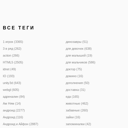
ВСЕ ТЕГИ
1 игрок (3365)
динозавры (51)
3 в ряд (262)
для девочек (638)
action (266)
для малышей (19)
HTML5 (2505)
для мальчиков (586)
idnet (49)
доктор (75)
IO (193)
домино (16)
unity3d (643)
дополнения (50)
webgl (605)
доставка (31)
адреналин (84)
еда (165)
Ам Ням (14)
животные (462)
андроид (2277)
забавные (260)
Андроид (116)
зайки (16)
Андроид и Айфон (2887)
запоминалки (42)