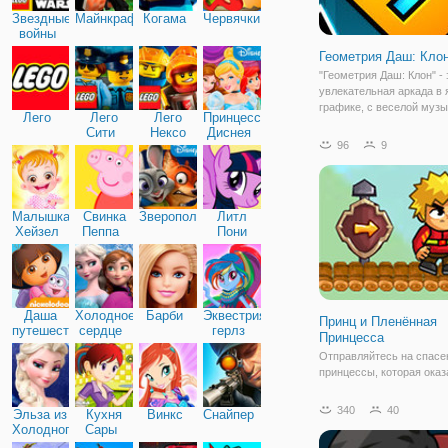
Звездные
Майнкрафт
Когама
Червячки
войны
Геометрия Даш: Кло
"Геометрия Даш: Клон" - 
увлекательная аркада в 
графике, с веселой музы
Лего
Лего
Лего
Принцессы
одновременно простыми
Сити
Нексо
Диснея
сложными препятствиям
96
9
Найтс
которые завлекают в игр
процесс основательно. 
перемещаться при помо
Малышка
Свинка
Зверополис
Литл
Хейзел
Пеппа
Пони
Дружба
Даша
Холодное
Барби
Эквестрия
Принц и Пленённая
путешественница
сердце
герлз
Принцесса
Отправляйтесь на спасе
принцессы, которая оказ
беде, в онлайн игре "При
Пленённая Принцесса". 
340
40
Эльза из
Кухня
Винкс
Снайпер
играть в роли храброго п
Холодного
Сары
который не боится ничего
сердца