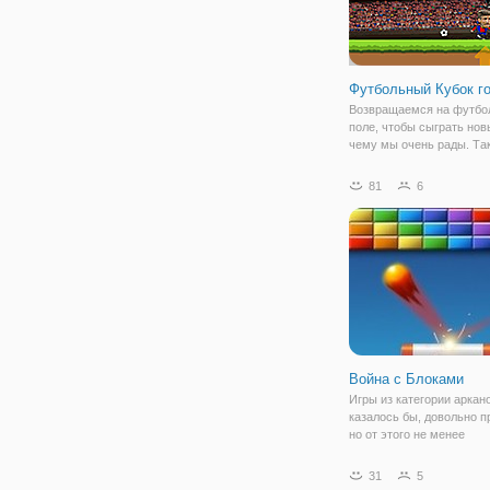
Футбольный Кубок г
Возвращаемся на футбо
поле, чтобы сыграть нов
чему мы очень рады. Так
"Футбольный Кубок голов
тех спортивных игр, в к
81
6
обязательно нужно сыгра
Аргументируем почему:
жизнерадостные
Война с Блоками
Игры из категории аркан
казалось бы, довольно п
но от этого не менее
завлекательные. Вы смо
убедиться в этом сами, 
31
5
онлайн игру "Война с Бл