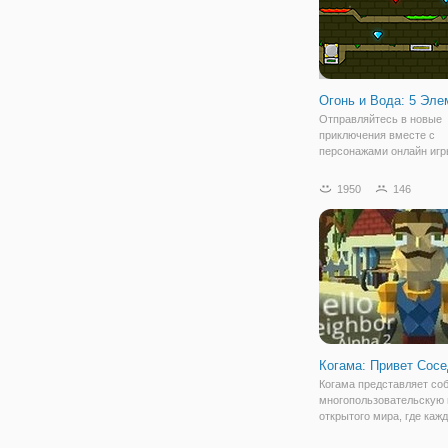
Огонь и Вода: 5 Эле
Отправляйтесь в новые
приключения вместе с
персонажами онлайн игр
и Вода: 5 Элементов". Э
бродилка на двоих, в кот
1950
146
игрок управляет персон
огнем, а другой - водой.
предстоит пройти
Когама: Привет Сос
Когама представляет со
многопользовательскую 
открытого мира, где каж
свободно передвигаться
пространству. Вы может