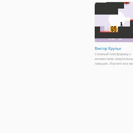
Это красочная и увлека
игра, в которой вам
Вектор Крупье
Сложный платформер с
множеством смертельн
ловушек. Изучите все в
полезных движений и тр
таких как скалолазание п
идеальное время и толк
ящиков, чтобы очистить 
препятствия на своем пу