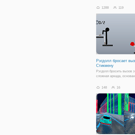
летающие автомобили. Л
автомобиль трюк игры 5
1288
119
большим обновлений. Н
космический город и нов
оригинальные летающи
в этой игре. Все новые
Рэгдолл бросает вы
Стикмену
Рэгдолл бросить вызов э
сложная аркада, основан
физике рэгдолл. Управл
вашего персонажа, чтоб
148
16
выхватить меч и бросить
врагов. Собирайте моне
использовать их, чтобы 
новую одежду для вашег