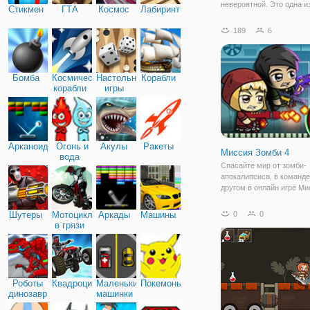
невероятной. Это одна и
Стикмен
ГТА
Космос
Лабиринты
завлекающих игр в жанре
которая отлично подходи
189
6
того, чтобы весело пров
время и скоротать досуг.
задействованы
Бомба
Космические
Настольные
Корабли
корабли
игры
Арканоид
Огонь и
Акулы
Ракеты
Миссия Зомби 4
вода
Спасайте мир от зомби-
апокалипсиса, в команде
другом в онлайн игре Ми
Зомби на Двоих. Это
увлекательный платфор
Шутеры
Мотоциклы
Аркады
Машины
0
0
двоих онлайн, наполнен
в грязи
опасных преград, множе
испытаний и бездушных
врагов.Чтобы
Роботы
Квадроциклы
Маленькие
Покемоны
динозавры
машинки