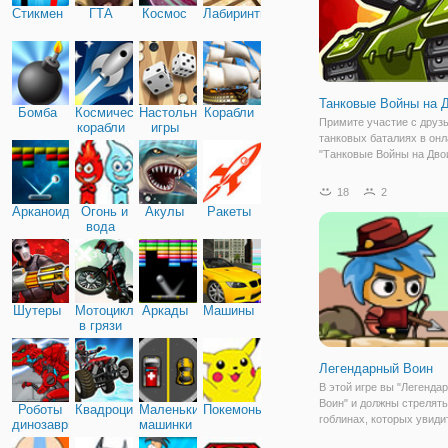
Стикмен
ГТА
Космос
Лабиринты
Танковые Войны на 
Бомба
Космические
Настольные
Корабли
Примите участие с друз
корабли
игры
танковых баталиях в онл
"Танковые Войны на Двои
увлекательная и динами
друзья для двух игроков,
18
2
которые вы можете игра
Арканоид
Огонь и
Акулы
Ракеты
бесплатно, и если понра
вода
поделиться с
Шутеры
Мотоциклы
Аркады
Машины
в грязи
Легендарный Воин
В этой игре вы "Легенда
Воин" и должны стрелять
Роботы
Квадроциклы
Маленькие
Покемоны
гоблинах, которых увиди
динозавры
машинки
своем пути. Ваш путь бу