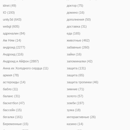
idnet (49)
доктор (75)
IO (193)
домино (16)
unity3d (643)
дополнения (50)
webgl (605)
доставка (31)
адреналин (84)
еда (165)
Ам Ням (14)
животные (462)
андроид (2277)
забавные (260)
Андроид (116)
зайки (16)
Андроид и Айфон (2887)
запоминалки (42)
Анна их Холодного сердца (11)
защита (131)
армия (78)
защита (65)
астероиды (14)
защита тропинки (46)
бабло (11)
зимние (71)
баланс (31)
золото (57)
баскетбол (47)
зомби (197)
бассейн (15)
зума (18)
бегалки (161)
интерактивные (26)
Беременные (15)
казино (14)