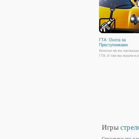
хотите быть.
ГТА: Охота за
Преступниками
Конечно же вы наслышан
ГТА. И там вы играли в 
бандита, но в новой онла
"ГТА: Охота за Преступ
окажетесь по другую сто
истории. А именно, будет
в роли полицейского, ко
Игры
стрел
Стрелялки это од