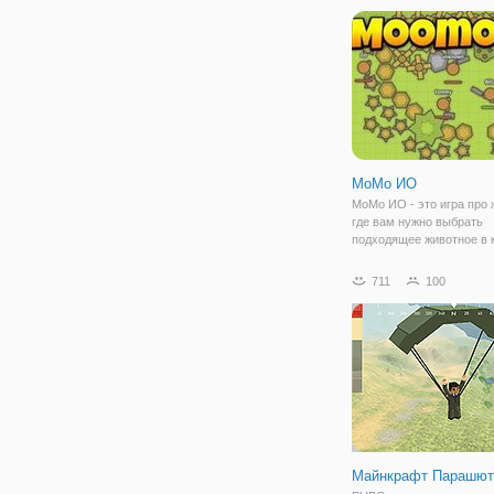
окажетесь на тропе войн
сильными
МоМо ИО
МоМо ИО - это игра про 
где вам нужно выбрать
подходящее животное в 
своего персонажа и отпр
на лужайку! На выбор, в
711
100
доступны: свинья, коров
и множество других жив
После того, как
Майнкрафт Парашют