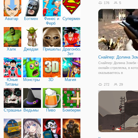
длину 21- го уровня и вс
176
5
вам будут встречаться
недоброжелательные гоб
каждом уровне вас
Аватар
Бэтмен
Финес и
Супермен
Ферб
Халк
Джедаи
Пришельцы
Драгонболл
Зет
Снайпер: Долина Зо
Снайпер: Долина Зомби -
онлайн стрелялка, в кот
оказываетесь в
постапокалиптическом м
Юные
Монстры
3D
Магия
котором орудуют зомби.
Титаны
272
29
вездесущи и готовы на в
получить свежую кровь.
в роли снайпера, которы
Страшные
Ведьмы
Пиво
Бомбермен