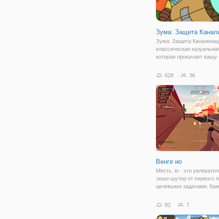
Зума: Защита Канал
Зума: Защита Канализаци
классическая казуальная
которая прокачает вашу 
Чтобы спасти речку от п
мусора, вам предстоит
628
36
уничтожать красочные ш
каждом уровне. Для этог
Венге ио
Месть. io - это увлекате
экшн-шутер от первого л
целевыми задачами. Ка
матч-это интенсивный у
опыт с картами способно
82
7
которые вы можете полу
игре. Вы можете играть в