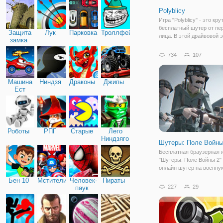
Polyblicy
Игра "Polyblicy" - это кру
бесплатный шутер от пе
Защита
Лук
Парковка
Троллфейс
лица. В этой драйвовой э
замка
вы будете играть в
многопользовательском 
734
107
режиме, против людей с
уголков мира. Если вы х
прокачивать своего
Машина
Ниндзя
Драконы
Джипы
Ест
Машину
Роботы
РПГ
Старые
Лего
Ниндзяго
Шутеры: Поле Войны
Бесплатная браузерная 
"Шутеры: Поле Войны 2" 
онлайн шутер на военну
тематику. Здесь вы буде
Бен 10
Мстители
Человек-
Пираты
за военного, который ост
227
29
паук
окружении противников и
старается выжить. Вы н
в пустынной