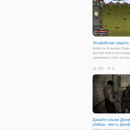
браузере, без
Эльфийская защита
Битва за Хельмову Падь 
детская игра в песочниц
сравнению с тем, как ра
события в этой игре. Ты
за лучника, который изо 
129
8
старается оборонять кре
защищая ее со стены, с
точными
Давайте убьем Дже
убийца - месть Дже
Добро пожаловать в но