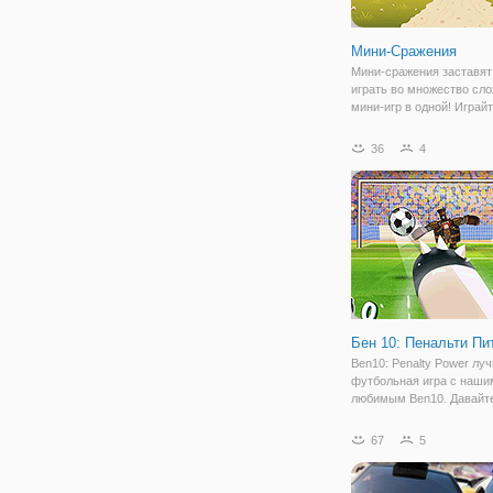
Мини-Сражения
Мини-сражения заставят
играть во множество сл
мини-игр в одной! Играй
или более игроками, что
наслаждаться каждой игр
36
4
много мини-игр, чтобы б
вызов своим друзьям, эт
невероятно,
Бен 10: Пенальти Пи
Ben10: Penalty Power лу
футбольная игра с наши
любимым Ben10. Давайт
вас играть в нее прямо з
сейчас, чтобы вы могли
67
5
приступить к ней немедл
Начните с выбора
инопланетянина, которы