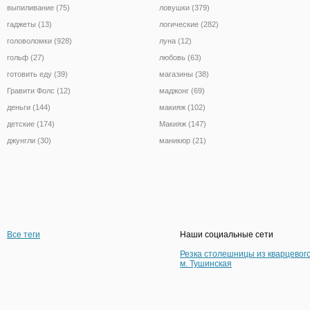
выпиливание (75)
ловушки (379)
гаджеты (13)
логические (282)
головоломки (928)
луна (12)
гольф (27)
любовь (63)
готовить еду (39)
магазины (38)
Гравити Фолс (12)
маджонг (69)
деньги (144)
макияж (102)
детские (174)
Макияж (147)
джунгли (30)
маникюр (21)
Все теги
Наши социальные сети
Резка столешницы из кварцевог
м. Тушинская