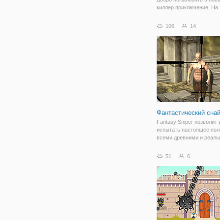
киллер приключение. На 
вы можете играть как вои
Джефф убийца. История 
106
14
вы и ваши боевые групп
отправляются исследова
заброшенный город. Ходя
что убийца
Фантастический сна
Fantasy Sniper позволит
испытать настоящее пол
всеми древними и реаль
фантастической средой 
реалистичным эффекто
51
6
стрельбы. В заброшенно
обитает множество живо
фантастических миров в