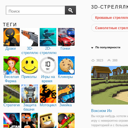
3D-СТРЕЛЯЛ
Кровавые стрелял
ТЕГИ
Самолетные стрел
По популярности
Драки
3D-
2D-
Гонки
стрелялки
стрелялки
3823
388
Веселая
Приколы
Игры на
Кликеры
Ферма
время
Стратегия
Защита
Мотоциклы
Змейка
башни
Воксиом Ио
Вы когда-нибудь хотели 
игру с невероятно огром
территорией и с больши