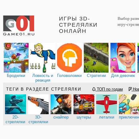
ИГРЫ 3D-
Выбор разно
СТРЕЛЯЛКИ
игру-стреля
ОНЛАЙН
Бродилки
Ловкость и
Головоломки
Стратегии
Для девочек
реакция
ТЕГИ В РАЗДЕЛЕ СТРЕЛЯЛКИ
ТОП по годам
Но
2D-
3D-
снайпер
шутеры
леталки
приключе
стрелялки
стрелялки