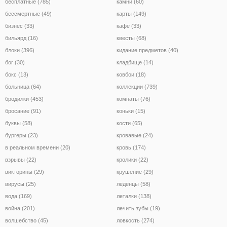
бесплатные (785)
камни (60)
бессмертные (49)
карты (149)
бизнес (33)
кафе (33)
бильярд (16)
квесты (68)
блоки (396)
кидание предметов (40)
бог (30)
кладбище (14)
бокс (13)
ковбои (18)
больница (64)
коллекции (739)
бродилки (453)
комнаты (76)
бросание (91)
коньки (15)
буквы (58)
кости (65)
бургеры (23)
кровавые (24)
в реальном времени (20)
кровь (174)
взрывы (22)
кролики (22)
викторины (29)
крушение (29)
вирусы (25)
леденцы (58)
вода (169)
леталки (138)
война (201)
лечить зубы (19)
волшебство (45)
ловкость (274)