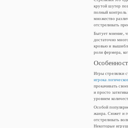
крутой шутер поз
полный контроль 
множество разли
отстреливать пре
Бытует мнение, чт
достаточно много
кровью и вышибл
роли фермера, ко
Особенност
Игры стрелялки с
игрока логическо
прокачивать свое
и просто затягив
уровнем количест
Особой популярно
жанра. Сюжет и г
отстреливать вол
Некоторые игрушк