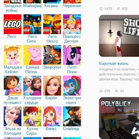
количеством онлайн-игр
Звездные
Майнкрафт
Когама
Червячки
вокруг? Ну, тогда Voxiom 
5470
502
войны
что вам нужно. Просто в
поле боя и переключайт
Лего
Лего
Лего
Принцессы
Сити
Нексо
Диснея
Найтс
Короткая жизнь
Малышка
Свинка
Зверополис
Литл
Убедиться на практике, 
Хейзел
Пеппа
Пони
действительно коротка, 
Дружба
данная игра. Вашему пе
предстоит пройти путь из
жестоких уровней. Преп
235
24
встречаются самые разн
Даша
Холодное
Барби
Эквестрия
метание стрелами, остр
путешественница
сердце
герлз
Эльза из
Кухня
Винкс
Снайпер
Холодного
Сары
сердца