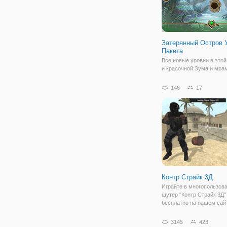
Затерянный Остров 
Пакета
Все новые уровни в этой
и красочной Зума и мра
поппер. Стрелять шарики
цепочку и соедините 3 и
146
17
одинаковых шариков. Уд
шарики, прежде чем они 
выхода. Нажмите/нажмит
стрелку,
Контр Страйк 3Д
Играйте в многопользов
шутер "Контр Страйк 3Д"
бесплатно на нашем сай
Полюбившаяся игроками 
света игра теперь досту
3145
423
флеш формате. Здесь в