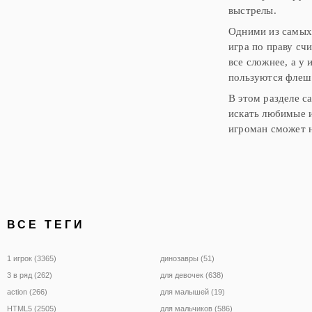
выстрелы.
Одними из самых 
игра по праву сч
все сложнее, а у
пользуются флеш 
В этом разделе с
искать любимые и
игроман сможет н
ВСЕ ТЕГИ
1 игрок (3365)
динозавры (51)
3 в ряд (262)
для девочек (638)
action (266)
для малышей (19)
HTML5 (2505)
для мальчиков (586)