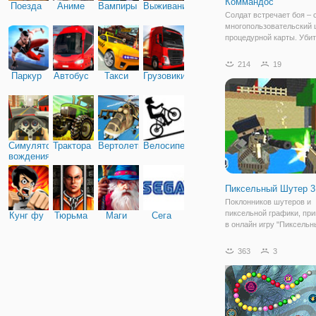
Коммандос
Поезда
Аниме
Вампиры
Выживание
Солдат встречает боя – 
многопользовательский 
процедурной карты. Убит
можно больше врагов н
сайте. Используйте бол
214
19
разнообразие оружие, ч
Паркур
Автобус
Такси
Грузовики
прицелиться и стрелять.
Симулятор
Трактора
Вертолеты
Велосипед
вождения
Пиксельный Шутер 3
Поклонников шутеров и
пиксельной графики, пр
Кунг фу
Тюрьма
Маги
Сега
в онлайн игру "Пиксель
3". Это классическая стр
первого лица, но предст
363
3
пиксельном стиле. Вы о
на военной зоне, где акт