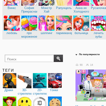
Винкс
София
Монстр
Рапунцель
Анна их
Русалочк
Прекрасная
Хай
Холодного
сердца
Эльза из
Кухня
Холодного
Сары
сердца
любовь
про
шоппинг
парикмахерские
больница
лечить
мороженое
зубы
доктор
По популярности
90
14
ТЕГИ
Драки
3D-
2D-
Гонки
стрелялки
стрелялки