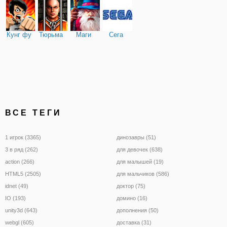
Кунг фу
Тюрьма
Маги
Сега
ВСЕ ТЕГИ
1 игрок (3365)
динозавры (51)
3 в ряд (262)
для девочек (638)
action (266)
для малышей (19)
HTML5 (2505)
для мальчиков (586)
idnet (49)
доктор (75)
IO (193)
домино (16)
unity3d (643)
дополнения (50)
webgl (605)
доставка (31)