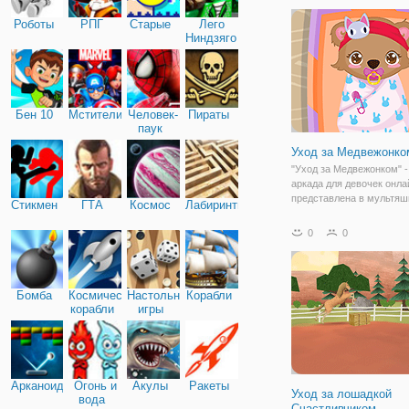
аквариума, заботиться о
Роботы
РПГ
Старые
Лего
даже стать рыбой
Ниндзяго
Бен 10
Мстители
Человек-
Пираты
паук
Уход за Медвежонко
"Уход за Медвежонком" -
аркада для девочек онла
представлена в мультяш
Стикмен
ГТА
Космос
Лабиринты
и имеет простую графику
аркаде два этапа - на п
0
0
нужно подобрать наряды
мамы и папы медведя. 
поработать
Бомба
Космические
Настольные
Корабли
корабли
игры
Арканоид
Огонь и
Акулы
Ракеты
Уход за лошадкой
вода
Счастливчиком