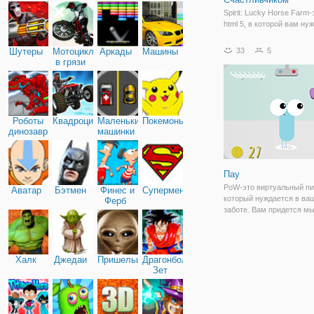
Spirit: Lucky Horse Farm-
html 5, в которой вам ну
заботиться о конной фер
Двигайте свою лошадь, б
Шутеры
Мотоциклы
Аркады
Машины
33
5
вокруг, пропуская препя
в грязи
определенные движения.
Почистите и почистите ег
гриву,
Роботы
Квадроциклы
Маленькие
Покемоны
динозавры
машинки
Пау
PoW-это виртуальный пи
Аватар
Бэтмен
Финес и
Супермен
который нуждается в ва
Ферб
заботе. Вам придется мы
кормить его, играть с ни
он просто необходим для
сна.
Халк
Джедаи
Пришельцы
Драгонболл
Зет