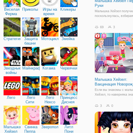
Малышка Хейзел Пе
Руки
Веселая
Приколы
Игры на
Кликеры
Малышка Хейзел получи
Ферма
время
поскользнулась, взбира
по таблице. О нет! Она п
боли, когда ее рука слом
69
3
Пойти вместе с ней к вр
медицинского лечения.
Стратегия
Защита
Мотоциклы
Змейка
Хейзел не может двигать
башни
Звездные
Майнкрафт
Когама
Червячки
войны
Малышка Хейзел:
Вакцинация Новоро
Если вы знакомы с мал
Хейзел, то наверняка зна
Лего
Лего
Лего
Принцессы
нее есть брат Мэтт. Он 
Сити
Нексо
Диснея
совсем малыш, но Хейз
3
0
Найтс
заботится о нем и уже в
как настоящая взрослая 
онлайн игре "Малышка Х
Малышка
Свинка
Зверополис
Литл
Хейзел
Пеппа
Пони