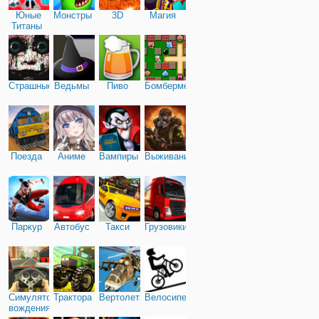
Юные
Монстры
3D
Магия
Титаны
Страшные
Ведьмы
Пиво
Бомбермен
Поезда
Аниме
Вампиры
Выживание
Паркур
Автобус
Такси
Грузовики
Симулятор
Трактора
Вертолеты
Велосипед
вождения