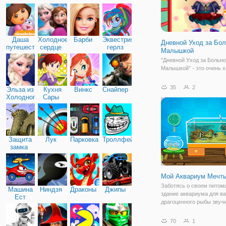
Дружба
Даша
Холодное
Барби
Эквестрия
Дневной Уход за Бо
путешественница
сердце
герлз
Малышкой
"Дневной Уход за Больн
Малышкой" - это очень 
игра для девочек, котор
заботиться о своих мен
35
2
Эльза из
Кухня
Винкс
Снайпер
братьев иле сестер. В эт
Холодного
Сары
вы познакомитесь с крас
сердца
еще совсем маленькой 
Малышка
Защита
Лук
Парковка
Троллфейс
замка
Мой Аквариум Мечт
Заботясь о своем питом
Машина
Ниндзя
Драконы
Джипы
здание аквариума для в
Ест
драгоценного рыбы звучи
Машину
весело, не так ли? Ну, т
можете быть счастливы
70
1
обладателем собственно