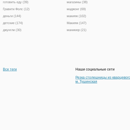
готовить еду (39)
магазины (38)
Гравити Фолс (12)
маджонг (69)
деньги (144)
макияж (102)
детские (174)
Макияж (147)
джунгли (30)
маникюр (21)
Все теги
Наши социальные сети
Резка столешницы из кварцевог
м. Тушинская