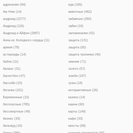
адреналин (84)
еда (165)
Ам Ням (14)
животные (462)
андроид (2277)
забавные (260)
Андроид (116)
зайки (16)
Андроид и Айфон (2887)
запоминалки (42)
Анна их Холодного сердца (11)
защита (131)
армия (78)
защита (65)
астероиды (14)
защита тропинки (46)
бабло (11)
зимние (71)
баланс (31)
золото (57)
баскетбол (47)
зомби (197)
бассейн (15)
зума (18)
бегалки (161)
интерактивные (26)
Беременные (15)
казино (14)
бесплатные (785)
камни (60)
бессмертные (49)
карты (149)
бизнес (33)
кафе (33)
бильярд (16)
квесты (68)
блоки (396)
кидание предметов (40)