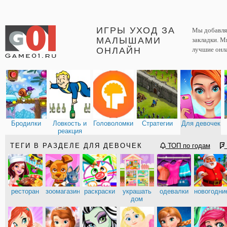
ИГРЫ УХОД ЗА
Мы добавляе
МАЛЫШАМИ
закладки. М
ОНЛАЙН
лучшие онл
Бродилки
Ловкость и
Головоломки
Стратегии
Для девочек
реакция
ТЕГИ В РАЗДЕЛЕ ДЛЯ ДЕВОЧЕК
ТОП по годам
ресторан
зоомагазин
раскраски
украшать
одевалки
новогодни
дом