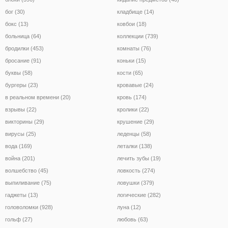
бог (30)
кладбище (14)
бокс (13)
ковбои (18)
больница (64)
коллекции (739)
бродилки (453)
комнаты (76)
бросание (91)
коньки (15)
буквы (58)
кости (65)
бургеры (23)
кровавые (24)
в реальном времени (20)
кровь (174)
взрывы (22)
кролики (22)
викторины (29)
крушение (29)
вирусы (25)
леденцы (58)
вода (169)
леталки (138)
война (201)
лечить зубы (19)
волшебство (45)
ловкость (274)
выпиливание (75)
ловушки (379)
гаджеты (13)
логические (282)
головоломки (928)
луна (12)
гольф (27)
любовь (63)