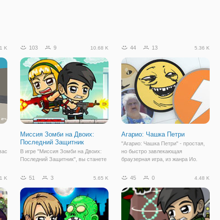
103
9
44
13
1 K
10.68 K
5.36 K
Миссия Зомби на Двоих:
Агарио: Чашка Петри
Последний Защитник
"Агарио: Чашка Петри" - простая,
вас
В игре "Миссия Зомби на Двоих:
но быстро завлекающая
Последний Защитник", вы станете
браузерная игра, из жанра Ио.
ни
свидетелем и примете участие в
Множество разных режимов и
ля
событиях, которые происходили
возможностей для игры, в которой
51
3
45
0
1 K
5.65 K
4.48 K
а
до нашествия мертвецов в пяти
вы можете играть свободно.
частях "Миссий Зомби". В
Вашим персонажем будет форма
секретной лаборатории
в виде круга,
разрабатывался