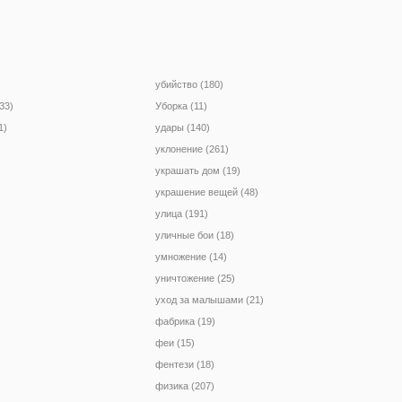
убийство (180)
33)
Уборка (11)
1)
удары (140)
уклонение (261)
украшать дом (19)
украшение вещей (48)
улица (191)
уличные бои (18)
умножение (14)
уничтожение (25)
уход за малышами (21)
фабрика (19)
феи (15)
фентези (18)
физика (207)