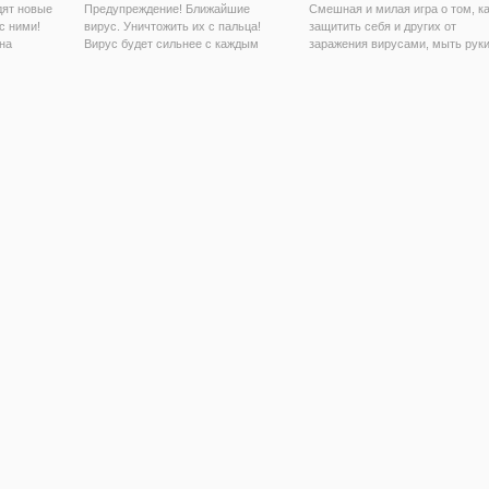
дят новые
Предупреждение! Ближайшие
Смешная и милая игра о том, к
с ними!
вирус. Уничтожить их с пальца!
защитить себя и других от
на
Вирус будет сильнее с каждым
заражения вирусами, мыть руки
уровнем, и вам нужно, чтобы
практикующих социальное
обновить ваш корабль и оружие.
дистанцирование, и остаться
ений или
Стрелять их всех вирусов с
дома. Коронавирус
ься
вашего пуля вакцин. Но некоторые
распространяется быстро по
вирусы нужно
всему миру! Играть глупые
способы