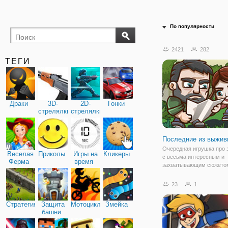
По популярности
2421
282
ТЕГИ
Драки
3D-
2D-
Гонки
стрелялки
стрелялки
Последние из выжи
Очередная игрушка про 
Веселая
Приколы
Игры на
Кликеры
с весьма интересным и
Ферма
время
захватывающим сюжетом
уже давно не осталось д
вокруг бояться и бегут о
23
1
кровожадных зомби. Ест
несколько общин, которы
Стратегия
Защита
Мотоциклы
Змейка
оседлый образ
башни