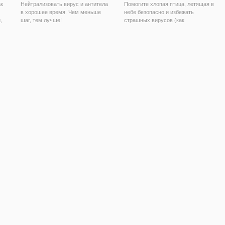
ак
Нейтрализовать вирус и антитела
Помогите хлопая птица, летящая в
в хорошее время. Чем меньше
небе безопасно и избежать
,
шаг, тем лучше!
страшных вирусов (как
корона/covid - 19) Как далеко вы
можете летать?