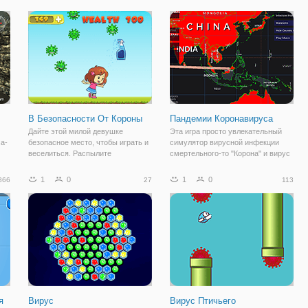
ам,
полное вымирание. Люди
заболеванием, то Бетти - подружке
Чем
охваченные вирусом
Снежного Короля повезло меньше.
превращались в кровожадных
Теперь она инфицирована, но
принцесса
В Безопасности От Короны
Пандемии Коронавируса
Дайте этой милой девушке
Эта игра просто увлекательный
а-
безопасное место, чтобы играть и
симулятор вирусной инфекции
веселиться. Распылите
смертельного-то "Корона" и вирус
дезинфицирующее средство,
по всему миру. Ваша игровая
чтобы уничтожить коронавирус
цель-заразить весь мир вирусом
1
0
1
0
866
27
113
ты
вокруг нее. Дезинфицируйте,
короны с помощью стратегии и
часто мойте руки и носите
модернизации мутации на
защитные средства, хорошо
я
Вирус
Вирус Птичьего