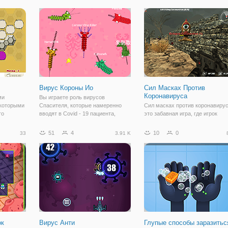
очь. Это
чтобы сбежать и остаться в
Бросьте вызов своим соперник
к на
живых!
чтобы стать лучшим гулящая. 
больше
Вирус Короны Ио
Сил Масках Против
Коронавируса
ми
Вы играете роль вирусов
екоторыми
Спасителя, которые намеренно
Сил масках против коронавирус
го
вводят в Covid - 19 пациента,
это забавная игра, где игрок
ощаете
чтобы бороться против Короны
должен убить вирус мутации. В
),
вирусы и убить их. Ваша цель-
игре есть 4 режима игры: убить,
51
4
10
0
33
3.91 K
стать вирус с большим носом.
убить ночью, находить артефак
руя и
Если ваш нос трогает и убивает
и выживания.
вирусы корона, нос
ок
Вирус Анти
Глупые способы заразитьс