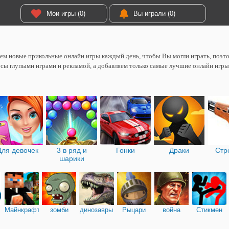
Мои игры (0)
Вы играли (0)
м новые прикольные онлайн игры каждый день, чтобы Вы могли играть, поэтом
сы глупыми играми и рекламой, а добавляем только самые лучшие онлайн игры
Для девочек
3 в ряд и
Гонки
Драки
Стр
шарики
Майнкрафт
зомби
динозавры
Рыцари
война
Стикмен