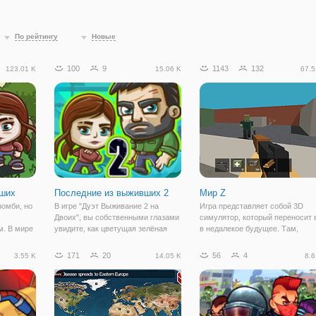
По рейтингу
Новые
100
9
1143
132
123.01 K
15.06 K
67.5
вших
Последние из выживших 2
Мир Z
зомби, но
В игре "Дуэт Выживание 2 на
Игра представляет собой 3D
Двоих", вы собственными глазами
симулятор, который переносит 
. В мире
увидите, как цветущая зелёная
в недалекое будущее. Там,
обра, все
планета за один миг может
человечество оказалось на гра
т
превратиться в поле битвы за
вымирание, вирус, созданный д
171
20
56
4
3.55 K
14.05 K
8.6
ь только
жизнь! Однажды на мир
благих намерений, сразил все н
е ведут
обрушился страшный вирус. За
своем пути. Теперь, люди – это
несколько дней он
живые