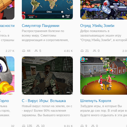
пасности
Симулятор Пандемии
Отряд Убийц Зомби
ь
Распространения болезни по
Добро пожаловать в
тесь в
всему миру. Симптомы
захватывающую экшен игру
е страшны
модернизация и сопротивления,
"Отряд Убийц Зомби", в которой
пасный
как вы пытаетесь заразить всех
вы окажитесь в разрушенном
ном Челом
людей. Это веселая
постапокалиптическом мире, гд
44
5
21
0
2.27 K
4.81 K
2.0
ащищают
образовательная игра, которая
неизвестный вирус уничтожил
одеев. В
может помочь научить, как
почти все живое на планете!
болезни распространяются по
Теперь вся земля охвачена
миру.
Горло
С - Вирус Игры: Вспышка
Шлепнуть Короля
ильма
Новый вирус попал на землю, он с
Забудем игры, в которые Вы
 горло,
- вирус! Более 90% населения
играли до сих пор. В этой игре 
никами.
заражены. Вы бывшего морского
будете много отдыхать в эти дн
омощь и в
пехотинца с посттравматическим
когда вы остаетесь дома из-за
с Лечит
стрессом, сделать свой путь,
эпидемии вирусов короны.
135
10
9
0
32
9.31 K