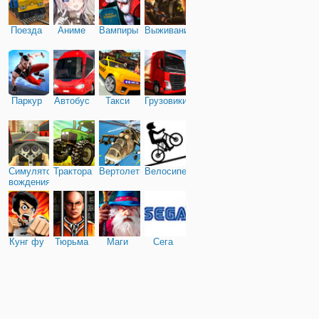
Поезда
Аниме
Вампиры
Выживание
Паркур
Автобус
Такси
Грузовики
Симулятор
Трактора
Вертолеты
Велосипед
вождения
Кунг фу
Тюрьма
Маги
Сега