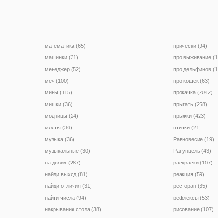
математика (65)
прически (94)
машинки (31)
про выживание (1
менеджер (52)
про дельфинов (1
меч (100)
про кошек (63)
мины (115)
прокачка (2042)
мишки (36)
прыгать (258)
модницы (24)
прыжки (423)
мосты (36)
птички (21)
музыка (36)
Равновесие (19)
музыкальные (30)
Рапунцель (43)
на двоих (287)
раскраски (107)
найди выход (81)
реакция (59)
найди отличия (31)
ресторан (35)
найти числа (94)
рефлексы (53)
накрывание стола (38)
рисование (107)