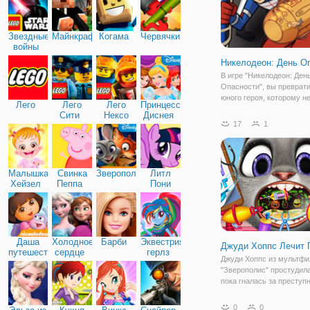
Звездные
Майнкрафт
Когама
Червячки
войны
Никелодеон: День О
В игре "Никелодеон: Ден
Опасности", вы преврати
юного героя, которому н
Лего
Лего
Лего
Принцессы
никакие приключения. О
Сити
Нексо
Диснея
Малый вместе с Капита
17
1
Найтс
сражаются со злом и з
родной Холмогорск от зл
этот раз
Малышка
Свинка
Зверополис
Литл
Хейзел
Пеппа
Пони
Дружба
Даша
Холодное
Барби
Эквестрия
Джуди Хоппс Лечит 
путешественница
сердце
герлз
Джуди Хоппс из мультф
"Зверополис" простудила
пока гналась за преступ
Теперь ей нужна ваша п
онлайн игре "Джуди Хопп
0
0