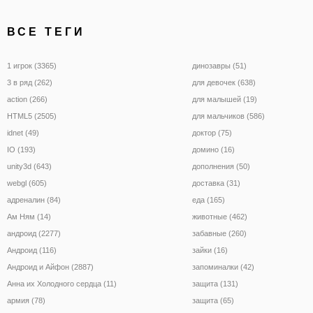
ВСЕ ТЕГИ
1 игрок (3365)
динозавры (51)
3 в ряд (262)
для девочек (638)
action (266)
для малышей (19)
HTML5 (2505)
для мальчиков (586)
idnet (49)
доктор (75)
IO (193)
домино (16)
unity3d (643)
дополнения (50)
webgl (605)
доставка (31)
адреналин (84)
еда (165)
Ам Ням (14)
животные (462)
андроид (2277)
забавные (260)
Андроид (116)
зайки (16)
Андроид и Айфон (2887)
запоминалки (42)
Анна их Холодного сердца (11)
защита (131)
армия (78)
защита (65)