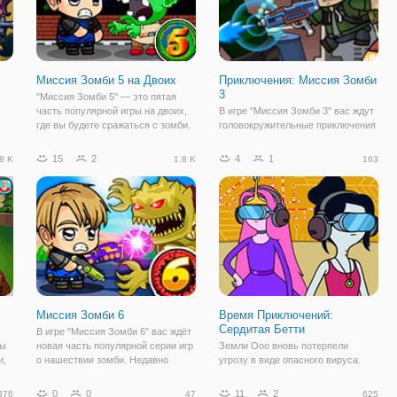
Миссия Зомби 5 на Двоих
Приключения: Миссия Зомби
3
"Миссия Зомби 5" — это пятая
часть популярной игры на двоих,
В игре "Миссия Зомби 3" вас ждут
где вы будете сражаться с зомби.
головокружительные приключения
В этот раз вирус продолжил
вместе с отважными братом и
е
мутировать и многие части
сестрой. Юные герои отправились
15
2
4
1
8 K
1.8 K
163
население были инфицированы.
в секретную военную
Теперь по городам ходят целые
лабораторию. Там произошла
полчища
утечка ядерных отходов, которые
активировали
Миссия Зомби 6
Время Приключений:
Сердитая Бетти
В игре "Миссия Зомби 6" вас ждёт
вы
новая часть популярной серии игр
Земли Ооо вновь потерпели
и,
о нашествии зомби. Недавно
угрозу в виде опасного вируса.
свирепый вирус поразил планету.
Если остальным жителям повезло
Теперь человечеству грозит
не столкнуться с этим
0
0
11
2
376
47
625