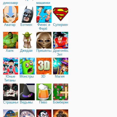
динозавры
машинки
Аватар
Бэтмен
Финес и
Супермен
Ферб
Халк
Джедаи
Пришельцы
Драгонболл
Зет
Юные
Монстры
3D
Магия
Титаны
Страшные
Ведьмы
Пиво
Бомбермен