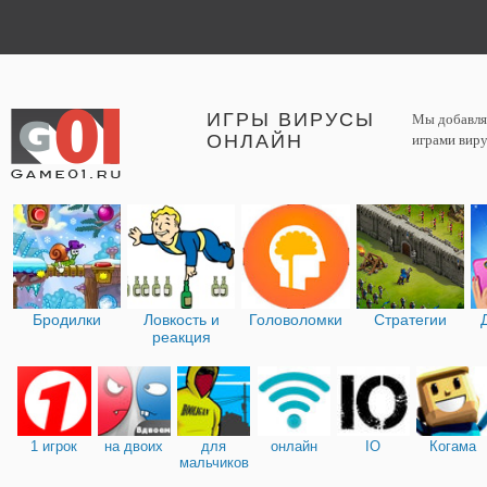
ИГРЫ ВИРУСЫ
Мы добавляе
ОНЛАЙН
играми виру
Бродилки
Ловкость и
Головоломки
Стратегии
реакция
1 игрок
на двоих
для
онлайн
IO
Когама
мальчиков