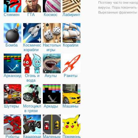
Поэтому часто они нахо
вирусы. Пора покончить 
Вырезанные фрагменты 
Стикмен
ГТА
Космос
Лабиринты
экране, уворачиваясь от
всевозможных вирусов.
Подумайте о ваших движ
эти вирусы будут пытат
уничтожить.
Бомба
Космические
Настольные
Корабли
корабли
игры
Арканоид
Огонь и
Акулы
Ракеты
вода
Шутеры
Мотоциклы
Аркады
Машины
в грязи
Роботы
Квадроциклы
Маленькие
Покемоны