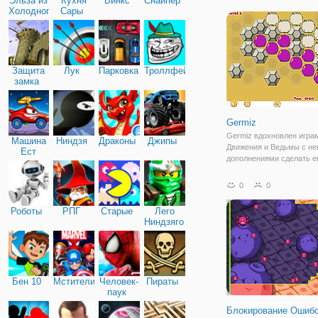
Эльза из
Кухня
Винкс
Снайпер
Горло" вы можете ей пом
Холодного
Сары
флеш аркада для девоче
сердца
Защита
Лук
Парковка
Троллфейс
замка
Germiz
Germiz вдохновлен игра
Машина
Ниндзя
Драконы
Джипы
Движения и Ведьмы с н
Ест
дополнениями сделать е
Машину
оригинальным! Вы вопл
микро - организм (микроб
0
0
которые должны
распространиться, дубли
Роботы
РПГ
Старые
Лего
заражая другие клетки. в
Ниндзяго
некоторой
Бен 10
Мстители
Человек-
Пираты
паук
Блокирование Ошиб