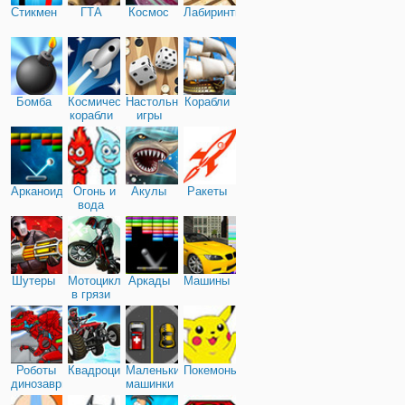
Стикмен
ГТА
Космос
Лабиринты
Бомба
Космические
Настольные
Корабли
корабли
игры
Арканоид
Огонь и
Акулы
Ракеты
вода
Шутеры
Мотоциклы
Аркады
Машины
в грязи
Роботы
Квадроциклы
Маленькие
Покемоны
динозавры
машинки