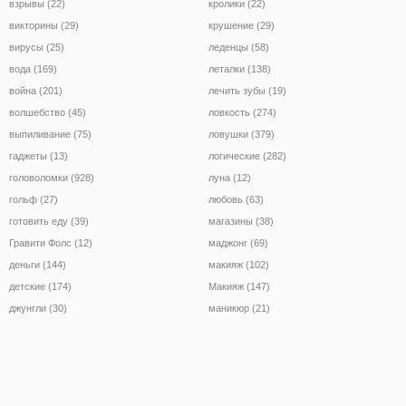
взрывы (22)
кролики (22)
викторины (29)
крушение (29)
вирусы (25)
леденцы (58)
вода (169)
леталки (138)
война (201)
лечить зубы (19)
волшебство (45)
ловкость (274)
выпиливание (75)
ловушки (379)
гаджеты (13)
логические (282)
головоломки (928)
луна (12)
гольф (27)
любовь (63)
готовить еду (39)
магазины (38)
Гравити Фолс (12)
маджонг (69)
деньги (144)
макияж (102)
детские (174)
Макияж (147)
джунгли (30)
маникюр (21)