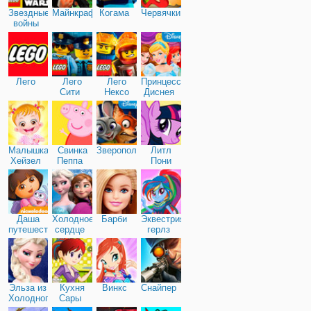
Звездные
Майнкрафт
Когама
Червячки
войны
Лего
Лего
Лего
Принцессы
Сити
Нексо
Диснея
Найтс
Малышка
Свинка
Зверополис
Литл
Хейзел
Пеппа
Пони
Дружба
Даша
Холодное
Барби
Эквестрия
путешественница
сердце
герлз
Эльза из
Кухня
Винкс
Снайпер
Холодного
Сары
сердца