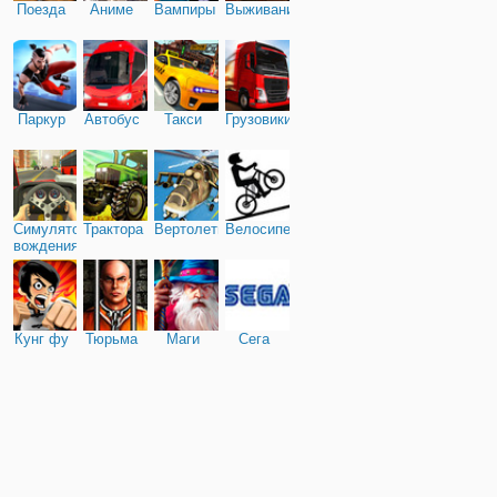
Поезда
Аниме
Вампиры
Выживание
Паркур
Автобус
Такси
Грузовики
Симулятор
Трактора
Вертолеты
Велосипед
вождения
Кунг фу
Тюрьма
Маги
Сега