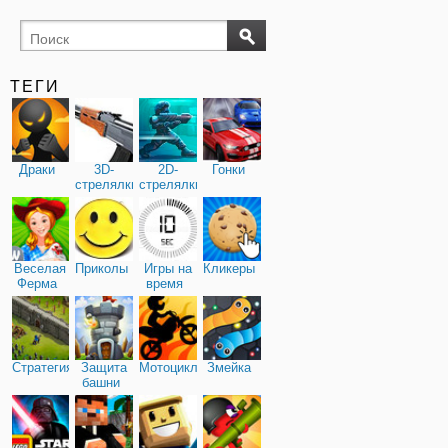
ТЕГИ
Драки
3D-
2D-
Гонки
стрелялки
стрелялки
Веселая
Приколы
Игры на
Кликеры
Ферма
время
Стратегия
Защита
Мотоциклы
Змейка
башни