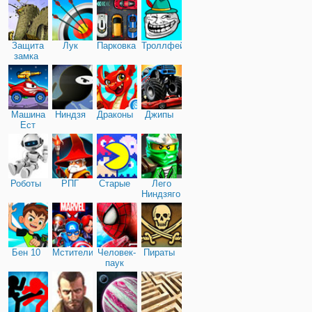
Защита
Лук
Парковка
Троллфейс
замка
Машина
Ниндзя
Драконы
Джипы
Ест
Машину
Роботы
РПГ
Старые
Лего
Ниндзяго
Бен 10
Мстители
Человек-
Пираты
паук