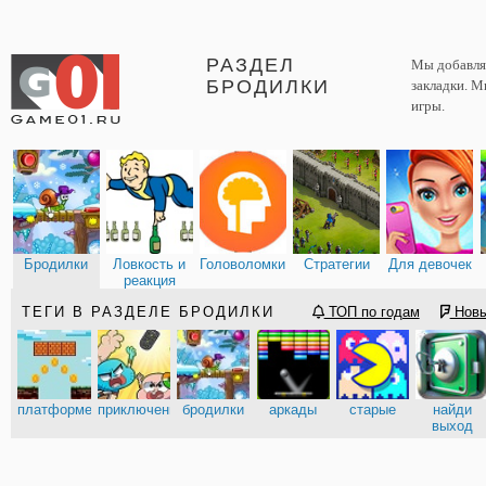
РАЗДЕЛ
Мы добавляе
БРОДИЛКИ
закладки. М
игры.
Бродилки
Ловкость и
Головоломки
Стратегии
Для девочек
реакция
ТЕГИ В РАЗДЕЛЕ БРОДИЛКИ
ТОП по годам
Нов
платформеры
приключения
бродилки
аркады
старые
найди
выход