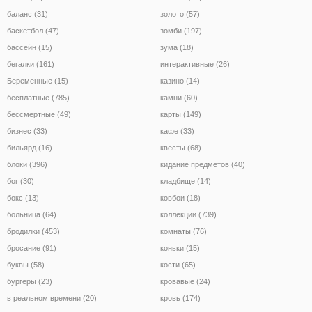
баланс (31)
золото (57)
баскетбол (47)
зомби (197)
бассейн (15)
зума (18)
бегалки (161)
интерактивные (26)
Беременные (15)
казино (14)
бесплатные (785)
камни (60)
бессмертные (49)
карты (149)
бизнес (33)
кафе (33)
бильярд (16)
квесты (68)
блоки (396)
кидание предметов (40)
бог (30)
кладбище (14)
бокс (13)
ковбои (18)
больница (64)
коллекции (739)
бродилки (453)
комнаты (76)
бросание (91)
коньки (15)
буквы (58)
кости (65)
бургеры (23)
кровавые (24)
в реальном времени (20)
кровь (174)