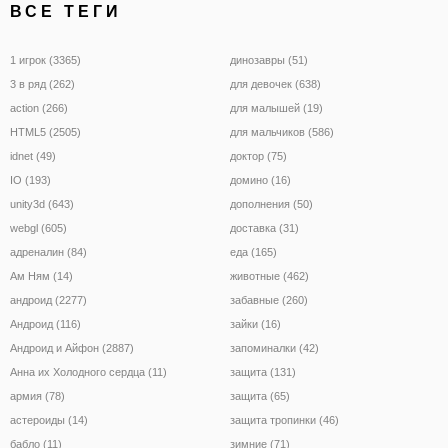
ВСЕ ТЕГИ
1 игрок (3365)
динозавры (51)
3 в ряд (262)
для девочек (638)
action (266)
для малышей (19)
HTML5 (2505)
для мальчиков (586)
idnet (49)
доктор (75)
IO (193)
домино (16)
unity3d (643)
дополнения (50)
webgl (605)
доставка (31)
адреналин (84)
еда (165)
Ам Ням (14)
животные (462)
андроид (2277)
забавные (260)
Андроид (116)
зайки (16)
Андроид и Айфон (2887)
запоминалки (42)
Анна их Холодного сердца (11)
защита (131)
армия (78)
защита (65)
астероиды (14)
защита тропинки (46)
бабло (11)
зимние (71)