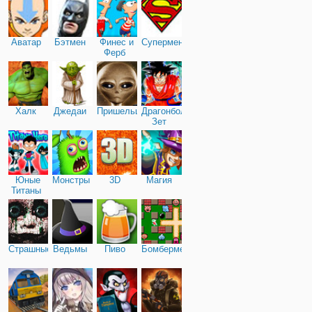
Аватар
Бэтмен
Финес и
Супермен
Ферб
Халк
Джедаи
Пришельцы
Драгонболл
Зет
Юные
Монстры
3D
Магия
Титаны
Страшные
Ведьмы
Пиво
Бомбермен