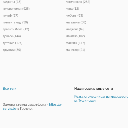
гаджеты (13)
логические (282)
головоломки (928)
луна (12)
гольф (27)
любовь (63)
готовить еду (39)
магазины (38)
Гравити Фолс (12)
маджонг (69)
деньги (144)
макияж (102)
детские (174)
Макияж (147)
джунгли (30)
маникюр (21)
Все теги
Наши социальные сети
Резка столешницы из кварцевог
м. Тушинская
Замена стекла смартфона -
https://a-
servis.by
в Гродно.