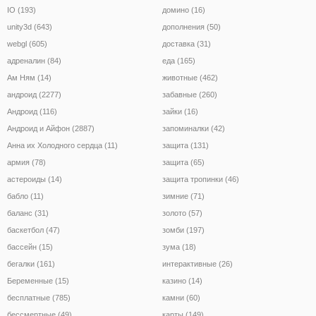
IO (193)
домино (16)
unity3d (643)
дополнения (50)
webgl (605)
доставка (31)
адреналин (84)
еда (165)
Ам Ням (14)
животные (462)
андроид (2277)
забавные (260)
Андроид (116)
зайки (16)
Андроид и Айфон (2887)
запоминалки (42)
Анна их Холодного сердца (11)
защита (131)
армия (78)
защита (65)
астероиды (14)
защита тропинки (46)
бабло (11)
зимние (71)
баланс (31)
золото (57)
баскетбол (47)
зомби (197)
бассейн (15)
зума (18)
бегалки (161)
интерактивные (26)
Беременные (15)
казино (14)
бесплатные (785)
камни (60)
бессмертные (49)
карты (149)