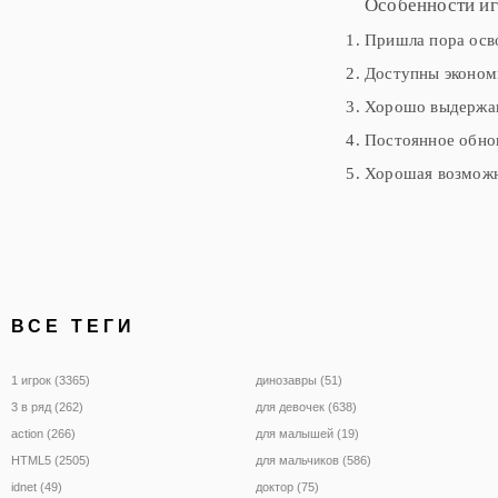
Особенности и
Пришла пора осво
Доступны эконом
Хорошо выдержан
Постоянное обно
Хорошая возможн
ВСЕ ТЕГИ
1 игрок (3365)
динозавры (51)
3 в ряд (262)
для девочек (638)
action (266)
для малышей (19)
HTML5 (2505)
для мальчиков (586)
idnet (49)
доктор (75)