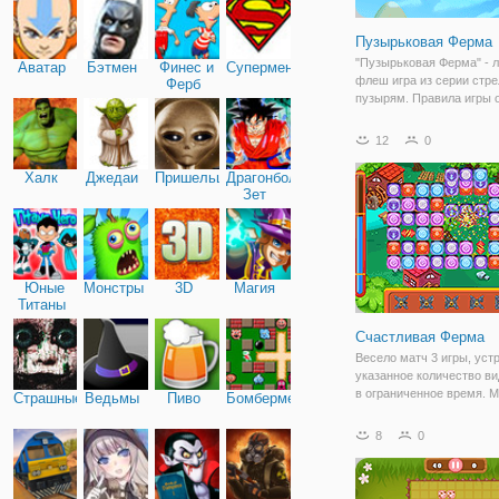
Пузырьковая Ферма
"Пузырьковая Ферма" - 
Аватар
Бэтмен
Финес и
Супермен
флеш игра из серии стре
Ферб
пузырям. Правила игры 
просты, и в неё можно и
бесплатно. Ваша задача
12
0
заключается в том, чтоб
очистить игровое поле о
Халк
Джедаи
Пришельцы
Драгонболл
шариков,
Зет
Юные
Монстры
3D
Магия
Титаны
Счастливая Ферма
Весело матч 3 игры, уст
указанное количество в
в ограниченное время. 
Страшные
Ведьмы
Пиво
Бомбермен
вы это сделать? Попробу
Нажмите на группу из дв
8
0
более одинаковых элеме
чтобы удалить их.