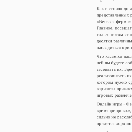
Как и стоило дог
представленных р
«Веселая ферма» 
Главное, посещат
только потом ста
десятки различны
насладиться ориг
Что касается наш
ней вы будете со
засеивать их. Зд
реализовывать их
котором нужно ср
варианты приключ
игровых развлече
Онлайн игры «Фер
времяпрепровожде
сильно не рассла
придется хорошо 