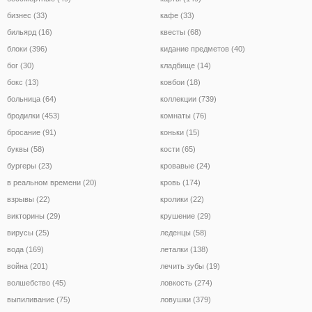
бизнес (33)
кафе (33)
бильярд (16)
квесты (68)
блоки (396)
кидание предметов (40)
бог (30)
кладбище (14)
бокс (13)
ковбои (18)
больница (64)
коллекции (739)
бродилки (453)
комнаты (76)
бросание (91)
коньки (15)
буквы (58)
кости (65)
бургеры (23)
кровавые (24)
в реальном времени (20)
кровь (174)
взрывы (22)
кролики (22)
викторины (29)
крушение (29)
вирусы (25)
леденцы (58)
вода (169)
леталки (138)
война (201)
лечить зубы (19)
волшебство (45)
ловкость (274)
выпиливание (75)
ловушки (379)