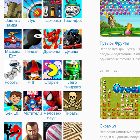
Защита
Лук
Парковка
Троллфейс
замка
Пузырь Фрукты
Весело пузырь шутер. С
Машина
Ниндзя
Драконы
Джипы
плоды и подключить 3 ил
Ест
одинаковых фрукта. Наж
Машину
стрелку, чтобы изменить
плодов.
18
1
Роботы
РПГ
Старые
Лего
Ниндзяго
Бен 10
Мстители
Человек-
Пираты
паук
Скрамбл
Все ваши животные пере
поле, и вы должны получ