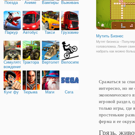
Поезда
Аниме
Вампиры
Выживание
Паркур
Автобус
Такси
Грузовики
Мутить Бизнес
Мутят бизнеса - Популяр
головоломка. Линия свин
набрать как можно больш
открывайте новые слож
макеты, чтобы играть.
Симулятор
Трактора
Вертолеты
Велосипед
вождения
Сражаться за спа
интересно, но не
Кунг фу
Тюрьма
Маги
Сега
экономического в
игровой раздел, 
только игры, где
простенькие разв
ферма и ее окруж
Грязь, жив