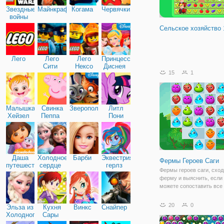
Звездные
Майнкрафт
Когама
Червячки
войны
Сельское хозяйство 
Лего
Лего
Лего
Принцессы
Сити
Нексо
Диснея
15
1
Найтс
Малышка
Свинка
Зверополис
Литл
Хейзел
Пеппа
Пони
Дружба
Даша
Холодное
Барби
Эквестрия
Фермы Героев Саги
путешественница
сердце
герлз
Фермы героев саги, сход
ферму и выяснить, если
можете сопоставить все 
крутые овощи.
20
0
Эльза из
Кухня
Винкс
Снайпер
Холодного
Сары
сердца