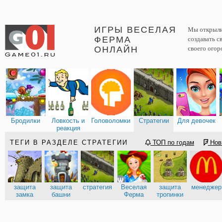
ИГРЫ ВЕСЕЛАЯ
Мы открыли 
ФЕРМА
создавать с
ОНЛАЙН
своего огор
Бродилки
Ловкость и
Головоломки
Стратегии
Для девочек
реакция
ТЕГИ В РАЗДЕЛЕ СТРАТЕГИИ
ТОП по годам
Нов
защита
защита
стратегия
Веселая
защита
менеджер
замка
башни
Ферма
тропинки