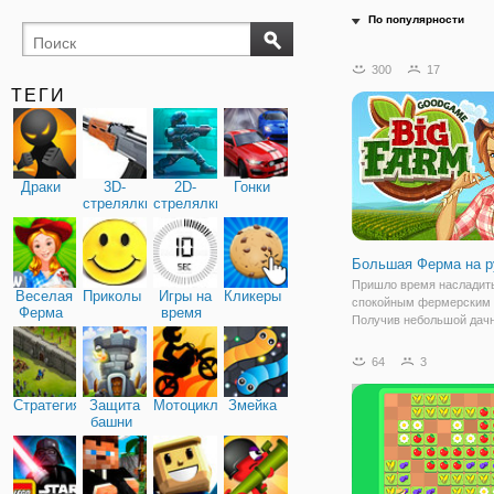
По популярности
300
17
ТЕГИ
Драки
3D-
2D-
Гонки
стрелялки
стрелялки
Большая Ферма на р
Пришло время насладит
Веселая
Приколы
Игры на
Кликеры
спокойным фермерским 
Ферма
время
Получив небольшой дач
участок, можно приступа
облагораживанию. Перв
64
3
выбирать семена для пос
затем собирать урожай. 
Стратегия
Защита
Мотоциклы
Змейка
можно
башни