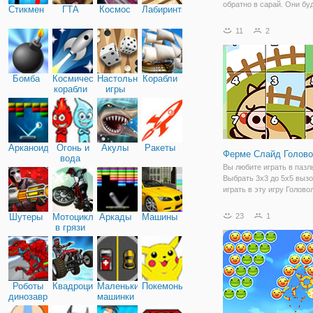
обратно в сарай. Они бу
Стикмен
ГТА
Космос
Лабиринты
только в группах по три 
одного и того же типа.
11
2
Бомба
Космические
Настольные
Корабли
корабли
игры
Арканоид
Огонь и
Акулы
Ракеты
Ферме Слайд Голов
вода
Вы любите играть в пазл
Выбрать 3x3 до 5x5 выз
играть в эту игру Голово
милые животные!
Шутеры
Мотоциклы
Аркады
Машины
23
1
в грязи
Роботы
Квадроциклы
Маленькие
Покемоны
динозавры
машинки