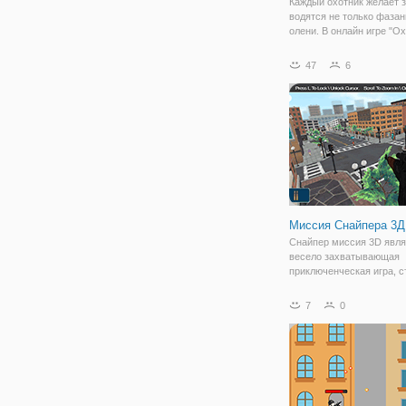
Каждый охотник желает з
водятся не только фазан
олени. В онлайн игре "Ох
Лесу 3Д" вы будете тем
счастливчиком, который
47
6
это место. Игра предста
собой 3Д симулятор, ко
позволяет
Миссия Снайпера 3Д
Снайпер миссия 3D явля
весело захватывающая
приключенческая игра, с
Стрелять вашей цели вы
другой уровень и вы мо
7
0
модернизировать ваше о
Если вы любите съемки 
эта игра для вас! !