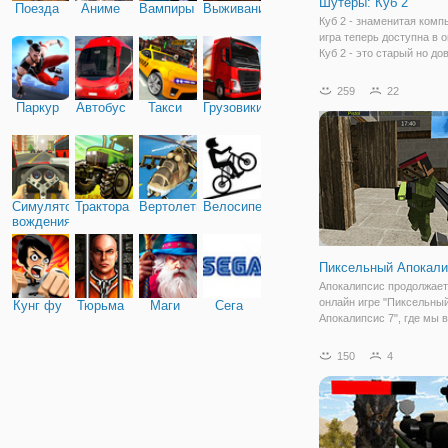
Шутеры: Куб 2
Поезда
Аниме
Вампиры
Выживание
Куб 2 - знаменитая ком
игра теперь доступна в 
Куб 2 - это старый но до
крутой одиночный Шутер
на знаменитейший Квейк
259
22
игроки могут сражаться 
Паркур
Автобус
Такси
Грузовики
ботов, который можно до
Симулятор
Трактора
Вертолеты
Велосипед
вождения
Пиксельный Апокали
Апокалипсис продолжает
онлайн игре "Пиксельны
Кунг фу
Тюрьма
Маги
Сега
Апокалипсис 7", где мы 
выходим на тропу войны
необычных пиксельных
150
4
персонажей. Игра предс
собой шутер в 3Д график
увлекательным геймплее