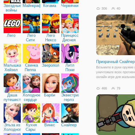
названием "Шутеры: Ком
Звездные
Майнкрафт
Когама
Червячки
Онлайн". Это классичес
306
40
войны
от первого лица, в котор
намечается серьезная
перестрелка. Вы будете 
Лего
Лего
Лего
Принцессы
Сити
Нексо
Диснея
Найтс
Призрачный Снайпер
Малышка
Свинка
Зверополис
Литл
Возьмите в руки оружие 
Хейзел
Пеппа
Пони
уничтожьте всех противн
Дружба
онлайн игре для мальчик
"Призрачный Снайпер". 
бесплатная стрелялка д
466
79
мальчиков и всех, кто хо
Даша
Холодное
Барби
Эквестрия
проверить себя на метко
путешественница
сердце
герлз
окажетесь в пустынной,
Эльза из
Кухня
Винкс
Снайпер
Холодного
Сары
сердца