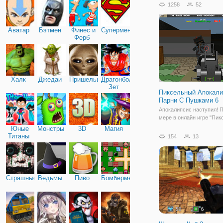
трехмерную стрелялку о
1258
52
простой механикой и иг
процессом. Вы окажетесь
оружием
Аватар
Бэтмен
Финес и
Супермен
Ферб
Халк
Джедаи
Пришельцы
Драгонболл
Зет
Пиксельный Апокали
Парни С Пушками 6
Апокалипсис наступил! 
мере в онлайн игре "Пи
Апокалипсис: Парни С 
Юные
Монстры
3D
Магия
6". В шестой части шуте
Титаны
154
13
ждет больше интересны
персонажей, локаций и з
Это будет серьезная бит
которой
Страшные
Ведьмы
Пиво
Бомбермен