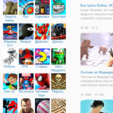
Выстрелы Войны. И
В игре "ShotWars. Ио" ва
предстоит окунуться в м
Защита
Лук
Парковка
Троллфейс
сражений и перестрелок.
замка
меткость и острый глаз 
вам справиться со всем
88
5
и выйти победителем из
опасных сражений. Перед
начать игру
Машина
Ниндзя
Драконы
Джипы
Ест
Машину
Роботы
РПГ
Старые
Лего
Ниндзяго
Охотник на Медведе
"Охотник на Медведей 3Д
очередная флеш игра из
симуляторов. Берите сво
отправляйтесь на охоту 
Бен 10
Мстители
Человек-
Пираты
медведей. Симуляторы 
1699
180
паук
почувствовать себя в
определенных ролях и с
в данном случае - в