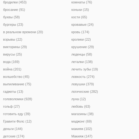
бродилки (453)
комнаты (76)
бросание (91)
коньки (15)
буквы (58)
кости (65)
бургеры (23)
кровавые (24)
в реальном времени (20)
кровь (174)
взрывы (22)
кролики (22)
викторины (29)
крушение (29)
вирусы (25)
леденцы (58)
вода (169)
леталки (138)
война (201)
лечить зубы (19)
волшебство (45)
ловкость (274)
выпиливание (75)
ловушки (379)
гаджеты (13)
логические (282)
головоломки (928)
луна (12)
гольф (27)
любовь (63)
готовить еду (39)
магазины (38)
Гравити Фолс (12)
маджонг (69)
деньги (144)
макияж (102)
детские (174)
Макияж (147)