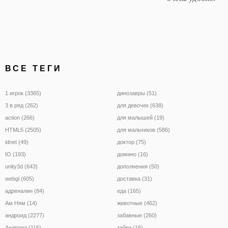
ВСЕ ТЕГИ
1 игрок (3365)
динозавры (51)
3 в ряд (262)
для девочек (638)
action (266)
для малышей (19)
HTML5 (2505)
для мальчиков (586)
idnet (49)
доктор (75)
IO (193)
домино (16)
unity3d (643)
дополнения (50)
webgl (605)
доставка (31)
адреналин (84)
еда (165)
Ам Ням (14)
животные (462)
андроид (2277)
забавные (260)
Андроид (116)
зайки (16)