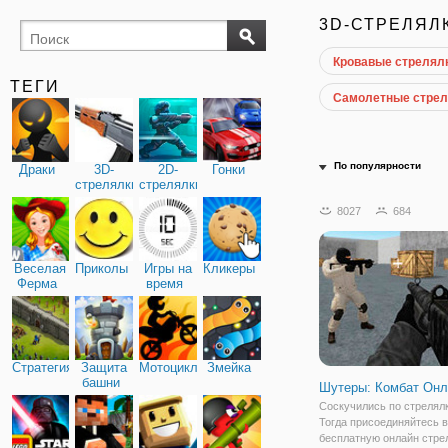
3D-СТРЕЛЯЛ
Кровавые стрелял
ТЕГИ
Самолетные стрел
По популярности
Драки
3D-
2D-
Гонки
стрелялки
стрелялки
8027
684
Веселая
Приколы
Игры на
Кликеры
Ферма
время
Стратегия
Защита
Мотоциклы
Змейка
башни
Шутеры: Комбат Онл
Соскучились по стрелял
Тогда присоединяйтесь в
бесплатную онлайн стре