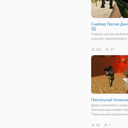
Снайпер Против Дин
3Д
Станьте частью увлекате
опасного приключения в 
мальчиков "Снайпер Про
Динозавров 3Д". Как мож
251
27
из названия, здесь мы о
мире, где еще не вымерл
динозавры. Но вы получ
задание
Пиксельный Апокали
Добро пожаловать снова
блочный мир онлайн стр
"Пиксельный Апокалипсис
удивительном продолжен
у вас больше возможнос
42
7
дополнений. Первым де