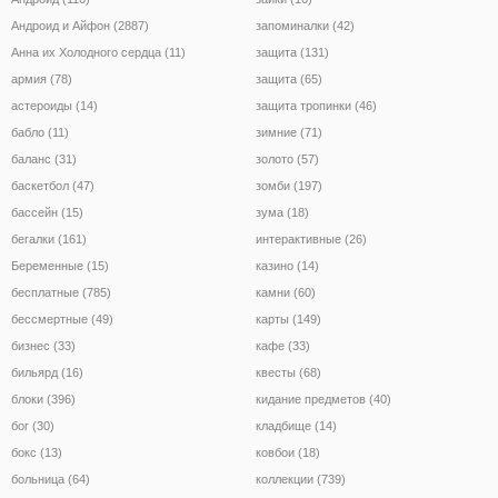
Андроид и Айфон (2887)
запоминалки (42)
Анна их Холодного сердца (11)
защита (131)
армия (78)
защита (65)
астероиды (14)
защита тропинки (46)
бабло (11)
зимние (71)
баланс (31)
золото (57)
баскетбол (47)
зомби (197)
бассейн (15)
зума (18)
бегалки (161)
интерактивные (26)
Беременные (15)
казино (14)
бесплатные (785)
камни (60)
бессмертные (49)
карты (149)
бизнес (33)
кафе (33)
бильярд (16)
квесты (68)
блоки (396)
кидание предметов (40)
бог (30)
кладбище (14)
бокс (13)
ковбои (18)
больница (64)
коллекции (739)