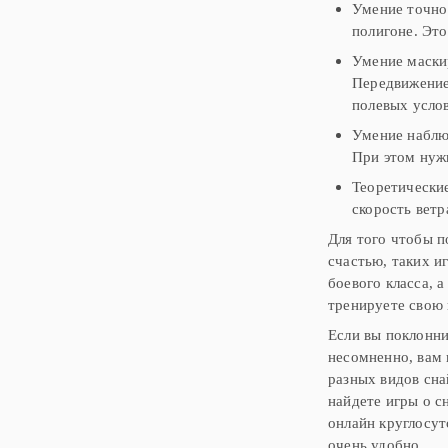
Умение точно 
полигоне. Эт
Умение маски
Передвижение
полевых услов
Умение наблю
При этом нуж
Теоретические
скорость ветр
Для того чтобы п
счастью, таких и
боевого класса, 
тренируете свою 
Если вы поклонни
несомненно, вам 
разных видов сна
найдете игры о с
онлайн круглосут
очень удобно.