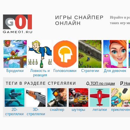
ИГРЫ СНАЙПЕР
Играйте в 
ОНЛАЙН
таких игр м
Бродилки
Ловкость и
Головоломки
Стратегии
Для девочек
реакция
ТЕГИ В РАЗДЕЛЕ СТРЕЛЯЛКИ
ТОП по годам
Но
2D-
3D-
снайпер
шутеры
леталки
приключе
стрелялки
стрелялки