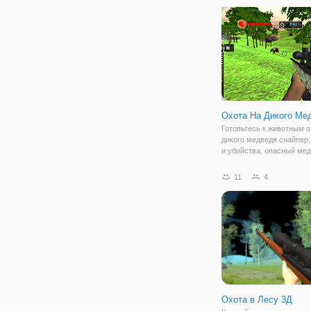
выберите карту и оружие
усмотрение. Можете
Охота На Дикого Ме
Готовьтесь к животным о
дикого медведя снайпер,
и убийства, опасный мед
этот пистолет снайпер ш
дикий медведь игра стре
11
4
снайпер и стрелять игра,
является одним из лучш
Охота в Лесу 3Д