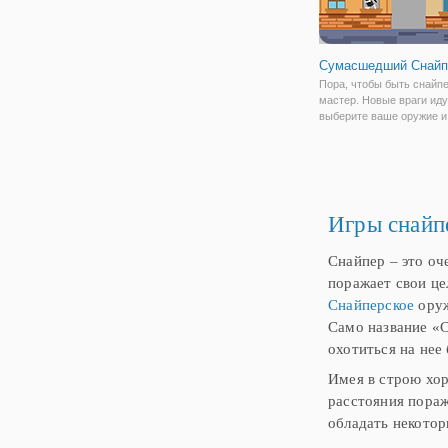
Сумасшедший Снайп
Пора, чтобы быть снайп
мастер. Новые враги иду
выберите ваше оружие и
чтобы победить в этой иг
Игры снайп
Снайпер – это оч
поражает свои це
Снайперское
оруж
Само название «С
охотиться на нее 
Имея в строю хор
расстояния пора
обладать некото