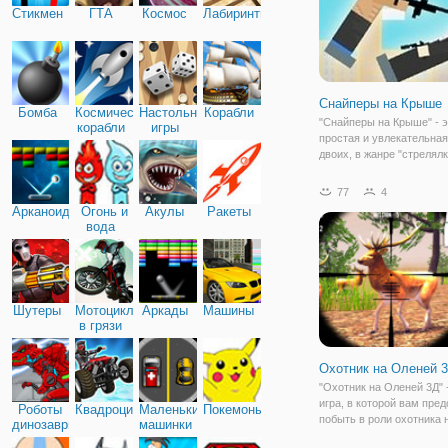
Стикмен
ГТА
Космос
Лабиринты
Снайперы на Крыше
Бомба
Космические
Настольные
Корабли
"Снайперы на Крыше" - э
корабли
игры
простая и увлекательная
двоих, в жанре "стрелялк
режима двух игроков ест
одиночная. На крыше вс
77
4
два персонажа, каждый и
Арканоид
Огонь и
Акулы
Ракеты
которых, как правило, ге
вода
известного мульт
Шутеры
Мотоциклы
Аркады
Машины
в грязи
Охотник на Оленей 
"Охотник на Оленей 3Д" 
игра, в которой вам пред
Роботы
Квадроциклы
Маленькие
Покемоны
побыть в роли охотника 
динозавры
машинки
Игра представляет собо