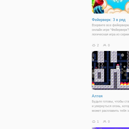
Фейерверк: 3 в ряд
Взорвите все фейерверки
онлайн игре "Фейерверк"
логическая игра из серии
представленная в качес
графике и с простой мех
2
0
Вам не нужно перемеща
между собой, достаточн
Алтея
Будьте готовы, чтобы ст
и увернуться огонь, кот
может расплавить тебя з
несколько секунд. Нажи
кнопки для перемещения
1
0
персонажа, собирать мо
другие бонусы. Высоко п