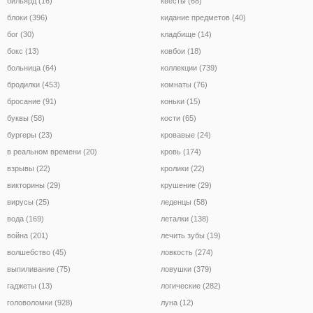
бильярд (16)
квесты (68)
блоки (396)
кидание предметов (40)
бог (30)
кладбище (14)
бокс (13)
ковбои (18)
больница (64)
коллекции (739)
бродилки (453)
комнаты (76)
бросание (91)
коньки (15)
буквы (58)
кости (65)
бургеры (23)
кровавые (24)
в реальном времени (20)
кровь (174)
взрывы (22)
кролики (22)
викторины (29)
крушение (29)
вирусы (25)
леденцы (58)
вода (169)
леталки (138)
война (201)
лечить зубы (19)
волшебство (45)
ловкость (274)
выпиливание (75)
ловушки (379)
гаджеты (13)
логические (282)
головоломки (928)
луна (12)