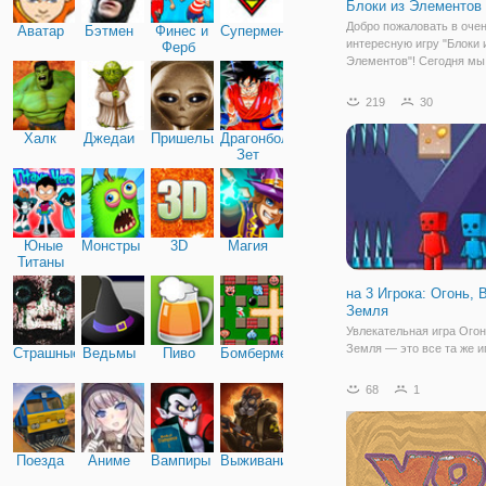
Блоки из Элементов
Добро пожаловать в оче
Аватар
Бэтмен
Финес и
Супермен
интересную игру "Блоки 
Ферб
Элементов"! Сегодня мы
предоставляем возможн
сыграть в блоки из элеме
219
30
игра для любителей бло
интересных головоломок
Халк
Джедаи
Пришельцы
Драгонболл
способны хорошо разить
Зет
Юные
Монстры
3D
Магия
Титаны
на 3 Игрока: Огонь, 
Земля
Увлекательная игра Огон
Земля — это все та же и
Страшные
Ведьмы
Пиво
Бомбермен
двух храбрецов - мальчи
девочки воды, но в этой 
68
1
добавился новый член к
мальчик земли. Этим д
трио вы можете играть в
Поезда
Аниме
Вампиры
Выживание