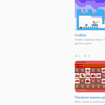
карабкаться по стенам
FireBlob
Плавит ледяные блоки, 
достичь цели!
1
0
Пожарная машина де
Флип плитки и попытать