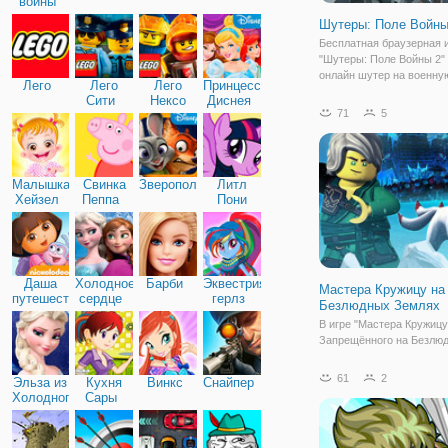
войны
Шутеры: Поле Войны
Бесплатная браузерная 
"Шутеры: Поле Войны 2" 
онлайн шутер на военну
Лего
Лего
Лего
Принцессы
тематику. Здесь вы буде
Сити
Нексо
Диснея
за военного, который ост
71
5
Найтс
окружении противников и
старается выжить. Вы н
в пустынной
Малышка
Свинка
Зверополис
Литл
Хейзел
Пеппа
Пони
Дружба
Даша
Холодное
Барби
Эквестрия
Мастера Кружицу на
путешественница
сердце
герлз
Безлюдных Землях
В игре "Мастера Кружицу
Запрещённого на Безлю
Землях", вы отправитесь
Деревню Вечного Озера.
61
2
Эльза из
Кухня
Винкс
Снайпер
и Джей охраняют деревни
Холодного
Сары
который дарит тепло вс
сердца
жителям, вы отправитес
поиски формлинга. Фор