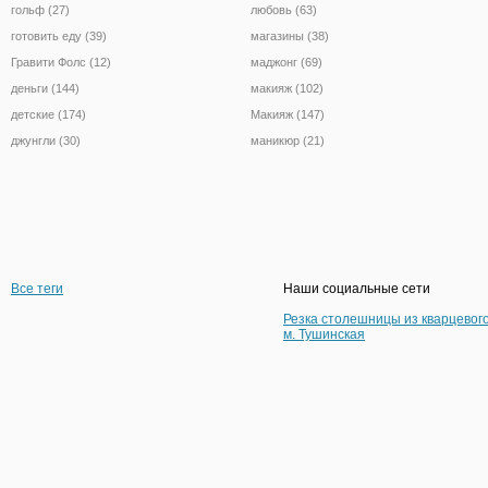
гольф (27)
любовь (63)
готовить еду (39)
магазины (38)
Гравити Фолс (12)
маджонг (69)
деньги (144)
макияж (102)
детские (174)
Макияж (147)
джунгли (30)
маникюр (21)
Все теги
Наши социальные сети
Резка столешницы из кварцевог
м. Тушинская