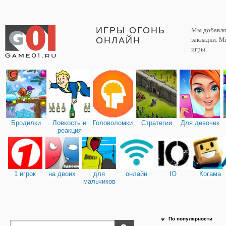
ИГРЫ ОГОНЬ
Мы добавляе
ОНЛАЙН
закладки. М
игры.
Бродилки
Ловкость и
Головоломки
Стратегии
Для девочек
реакция
1 игрок
на двоих
для
онлайн
IO
Когама
мальчиков
По популярности