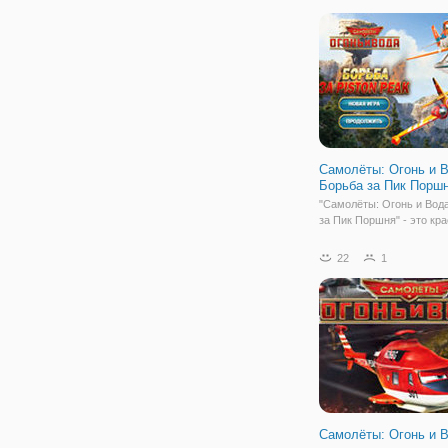
замечательную игру "За
Головоломка", которая 
вам одновременно отдох
Самолёты: Огонь и В
Борьба за Пик Порш
"Самолёты: Огонь и Вод
за Пик Поршня" - это кр
аркада в качественной г
увлекательным геймпле
22
1
вы сможете отправиться
важную операцию по сп
леса от пожара. Выберит
Самолёты: Огонь и 