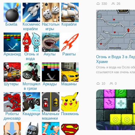
главе с Джокером совер
330
26
побег из Аркхема. Готэм
снова находиться в пле
бандитов, которые бесчи
Бомба
Космические
Настольные
Корабли
корабли
игры
Арканоид
Огонь и
Акулы
Ракеты
Огонь и Вода 3 в Ле
вода
Храме
Огонь и вода на Осло о
ссылаются как очень кл
время на их пути в ледя
много опасностей подсте
Шутеры
Мотоциклы
Аркады
Машины
10
0
ледяном храме необход
в грязи
выполнить много задач, 
получить эти отважные г
выходу
Роботы
Квадроциклы
Маленькие
Покемоны
динозавры
машинки