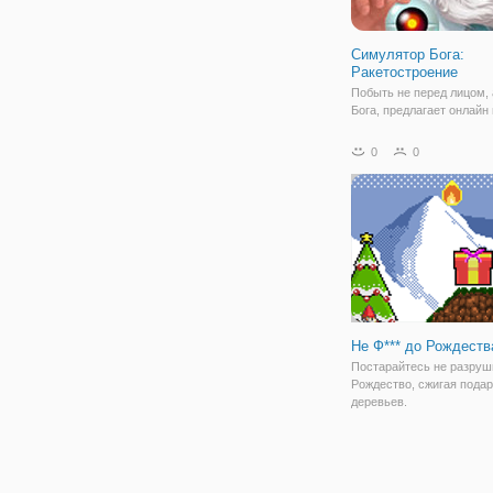
Симулятор Бога:
Ракетостроение
Побыть не перед лицом, 
Бога, предлагает онлайн 
"Симулятор Бога:
Ракетостроение". В данн
0
0
рассказывается о созда
Богом, но в собственной
и версии. И чтобы засел
планету ресурсами,
Не Ф*** до Рождеств
Постарайтесь не разруш
Рождество, сжигая подар
деревьев.