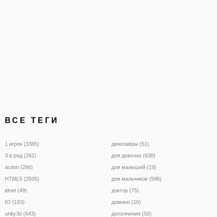
ВСЕ ТЕГИ
1 игрок (3365)
динозавры (51)
3 в ряд (262)
для девочек (638)
action (266)
для малышей (19)
HTML5 (2505)
для мальчиков (586)
idnet (49)
доктор (75)
IO (193)
домино (16)
unity3d (643)
дополнения (50)