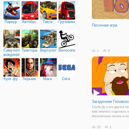
Паркур
Автобус
Такси
Грузовики
Песочная игра
Симулятор
Трактора
Вертолеты
Велосипед
1
0
вождения
Кунг фу
Тюрьма
Маги
Сега
Загадочная Головол
Скуби Ду и его друзья п
вам немного отдохнуть о
бесконечных погонь и о
расследований. Ребята
приготовили для вас
23
1