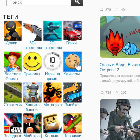
бильярд
карты
378
40
ТЕГИ
Драки
3D-
2D-
Гонки
стрелялки
стрелялки
Огонь и Вода: Выжит
Острове 2
Веселая
Приколы
Игры на
Кликеры
Продолжаем приключени
Ферма
время
стихий, двух друзей, в б
онлайн игре "Огонь и Вод
Выжить на Острове 2". Н
734
107
случилось так, что друз
в засаду, оказавшись на
Стратегия
Защита
Мотоциклы
Змейка
таинственном острове. 
башни
стихиям
Звездные
Майнкрафт
Когама
Червячки