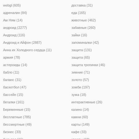
webgl (605)
доставка (31)
адреналин (84)
еда (165)
Ам Ням (14)
животные (462)
андроид (2277)
забавные (260)
Андроид (116)
зайки (16)
Андроид и Айфон (2887)
запоминалки (42)
Анна их Холодного сердца (11)
защита (131)
армия (78)
защита (65)
астероиды (14)
защита тропинки (46)
бабло (11)
зимние (71)
баланс (31)
золото (57)
баскетбол (47)
зомби (197)
бассейн (15)
зума (18)
бегалки (161)
интерактивные (26)
Беременные (15)
казино (14)
бесплатные (785)
камни (60)
бессмертные (49)
карты (149)
бизнес (33)
кафе (33)