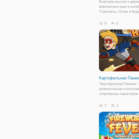
Взлетаем высоко и держ
живописные края в онлай
"Самолёты: Огонь и Вода
увлекательная игра по 
мультфильма "Самолеты
8
0
которая отлично подойде
проведения свободного 
взрослых и
Картофельная Паник
"Картофельная Паника" -
увлекательная и веселая
спортивным характером.
играете за Опасного Генр
друзей, которые будут иг
7
1
необычную игру. Необыч
тем, что вам предстоит и