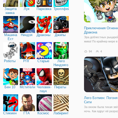
Защита
Лук
Парковка
Троллфейс
замка
Приключения Огненн
Дракона
Машина
Ниндзя
Драконы
Джипы
Эра доблестных рыцаре
Ест
жива! По крайнер мере в
Машину
игре на двоих "Приключ
Огненного Дракона". Это
94
4
сказочная онлайн бродил
мальчиков и девочек, в 
Роботы
РПГ
Старые
Лего
отправляетесь в героиче
Ниндзяго
приключение. Но
Бен 10
Мстители
Человек-
Пираты
паук
Лего Бэтмен: Погоня
Сити
За окном была тихая звё
ночь. Как вдруг её разра
Стикмен
ГТА
Космос
Лабиринты
оглушающий взрыв! Все 