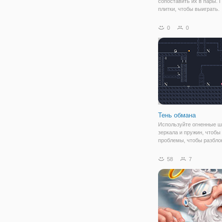
сопоставить их в пары. 
плитки, чтобы выиграть.
Постарайтесь закончить 
качестве мало движется,
0
0
насколько это возможно!
уровня. Используйте мы
нажмите или нажмите на
Тень обмана
Используйте огненные ш
зеркала и пружин, чтобы
проблемы, чтобы разбло
следующий уровень.
58
7