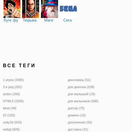
Кунг фу
Тюрьма
Маги
Сега
ВСЕ ТЕГИ
1 игрок (3365)
динозавры (51)
3 в ряд (262)
для девочек (638)
action (266)
для малышей (19)
HTML5 (2505)
для мальчиков (586)
idnet (49)
доктор (75)
IO (193)
домино (16)
unity3d (643)
дополнения (50)
webgl (605)
доставка (31)