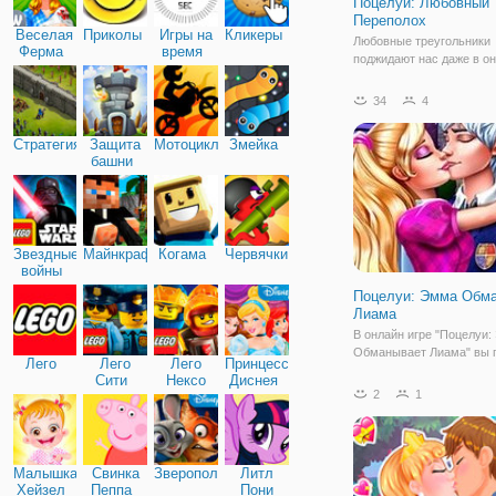
Поцелуи: Любовный
Переполох
Веселая
Приколы
Игры на
Кликеры
Любовные треугольники
Ферма
время
поджидают нас даже в о
игре, как например, в "П
Любовный Переполох". В
34
4
аркаде вы увидите принц
русалочку Ариэль и Рап
Стратегия
Защита
Мотоциклы
Змейка
образе русалки. Казалос
башни
просто - Эрик
Звездные
Майнкрафт
Когама
Червячки
войны
Поцелуи: Эмма Обм
Лиама
В онлайн игре "Поцелуи
Обманывает Лиама" вы 
Лего
Лего
Лего
Принцессы
парочке воссоединиться
Сити
Нексо
Диснея
разрушить любовный тре
2
1
Найтс
Задача игрока заключает
чтобы парочка поцеловал
не заполнится индикатор
важное
Малышка
Свинка
Зверополис
Литл
Хейзел
Пеппа
Пони