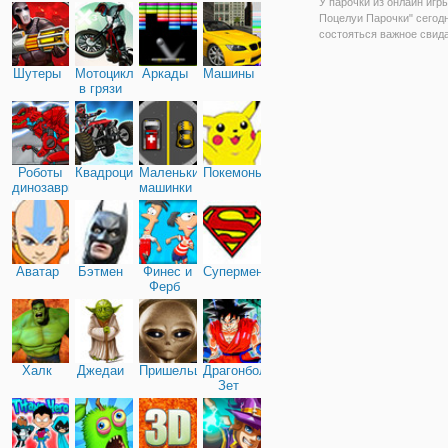
У парочки из онлайн игр
Поцелуи Парочки" сегод
состояться важное свид
перед Рождеством. И кон
не поцеловаться среди е
Шутеры
Мотоциклы
Аркады
Машины
гирлянд в торговом центр
в грязи
вы отправились на шопин
Роботы
Квадроциклы
Маленькие
Покемоны
динозавры
машинки
Аватар
Бэтмен
Финес и
Супермен
Ферб
Халк
Джедаи
Пришельцы
Драгонболл
Зет