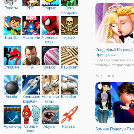
вопрос прически встает 
Роботы
РПГ
Старые
Лего
нами довольно часто. З
Ниндзяго
пройдете
Бен 10
Мстители
Человек-
Пираты
паук
Свадебный Поцелуй
Принцессы
Если вам нравятся игры 
"поцелуи", то присоедин
Стикмен
ГТА
Космос
Лабиринты
аркаду "Свадебный Поц
Принцессы". Здесь вам 
1
0
помочь молодоженам
поцеловаться, но сделат
нужно незаметно, так как
священник не разрешил
Бомба
Космические
Настольные
Корабли
корабли
игры
Арканоид
Огонь и
Акулы
Ракеты
Зимние Поцелуи Пар
вода