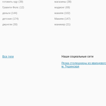
готовить еду (39)
магазины (38)
Гравити Фолс (12)
маджонг (69)
деньги (144)
макияж (102)
детские (174)
Макияж (147)
джунгли (30)
маникюр (21)
Все теги
Наши социальные сети
Резка столешницы из кварцевог
м. Тушинская