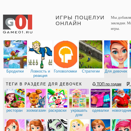
ИГРЫ ПОЦЕЛУИ
Мы добавляе
ОНЛАЙН
закладки. М
игры.
Бродилки
Ловкость и
Головоломки
Стратегии
Для девочек
реакция
ТЕГИ В РАЗДЕЛЕ ДЛЯ ДЕВОЧЕК
ТОП по годам
ресторан
зоомагазин
раскраски
украшать
одевалки
новогодни
дом