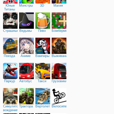
Юные
Монстры
3D
Магия
Титаны
Страшные
Ведьмы
Пиво
Бомбермен
Поезда
Аниме
Вампиры
Выживание
Паркур
Автобус
Такси
Грузовики
Симулятор
Трактора
Вертолеты
Велосипед
вождения