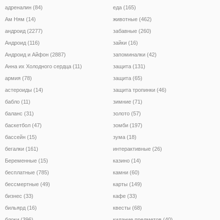
адреналин (84)
еда (165)
Ам Ням (14)
животные (462)
андроид (2277)
забавные (260)
Андроид (116)
зайки (16)
Андроид и Айфон (2887)
запоминалки (42)
Анна их Холодного сердца (11)
защита (131)
армия (78)
защита (65)
астероиды (14)
защита тропинки (46)
бабло (11)
зимние (71)
баланс (31)
золото (57)
баскетбол (47)
зомби (197)
бассейн (15)
зума (18)
бегалки (161)
интерактивные (26)
Беременные (15)
казино (14)
бесплатные (785)
камни (60)
бессмертные (49)
карты (149)
бизнес (33)
кафе (33)
бильярд (16)
квесты (68)
блоки (396)
кидание предметов (40)