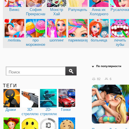
Винкс
София
Монстр
Рапунцель
Анна их
Русалочк
Прекрасная
Хай
Холодного
сердца
Эльза из
Кухня
Холодного
Сары
сердца
любовь
про
шоппинг
парикмахерские
больница
лечить
мороженое
зубы
доктор
По популярности
82
6
ТЕГИ
Драки
3D-
2D-
Гонки
стрелялки
стрелялки