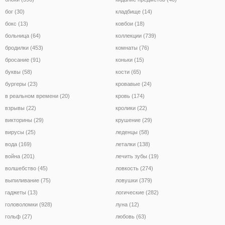
бог (30)
кладбище (14)
бокс (13)
ковбои (18)
больница (64)
коллекции (739)
бродилки (453)
комнаты (76)
бросание (91)
коньки (15)
буквы (58)
кости (65)
бургеры (23)
кровавые (24)
в реальном времени (20)
кровь (174)
взрывы (22)
кролики (22)
викторины (29)
крушение (29)
вирусы (25)
леденцы (58)
вода (169)
леталки (138)
война (201)
лечить зубы (19)
волшебство (45)
ловкость (274)
выпиливание (75)
ловушки (379)
гаджеты (13)
логические (282)
головоломки (928)
луна (12)
гольф (27)
любовь (63)