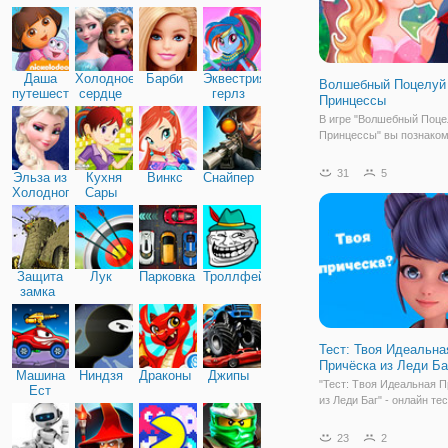
Дружба
Даша
Холодное
Барби
Эквестрия
Волшебный Поцелуй
путешественница
сердце
герлз
Принцессы
В игре "Волшебный Поце
Принцессы" вы познако
принцессой Авророй и е
возлюбленным принцем
31
5
Эльза из
Кухня
Винкс
Снайпер
Филиппом. С помощью т
Холодного
Сары
колдовства злая колдунь
сердца
Малефисента превратил
влюблённых в школьнико
перенесла их в наш
Защита
Лук
Парковка
Троллфейс
замка
Тест: Твоя Идеальна
Причёска из Леди Ба
Машина
Ниндзя
Драконы
Джипы
"Тест: Твоя Идеальная 
Ест
из Леди Баг" - онлайн тес
Машину
который поможет вам по
какая прическа из мульт
23
2
подходит вам больше вс