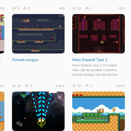
который двигался через темный
новые игры Pacman с новой
замок напичкан ловушками и
большой игры! Игра идеально
5
0
14
1
829
400
2.6 K
сказочных существ.
подходит для мобильных
устройств.
ц
Липкий колдун
Неон Боевой Танк 2
Неон боевой танк 2-это новая
игра, где вы должны стрелять
а
врагов прежде чем застрелить
вас! У вас есть девять шансов и
тридцать врагов.
23
5
10
1
6 K
2.84 K
1.04 K
ам