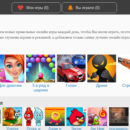
Мои игры (0)
Вы играли (0)
м новые прикольные онлайн игры каждый день, чтобы Вы могли играть, поэтом
ые глупыми играми и рекламой, а добавляем только самые лучшие онлайн игры
Для девочек
3 в ряд и
Гонки
Драки
Стр
шарики
ые
Улитка
Огонь и
Адам и
Энгри
Ам Ням
подземель