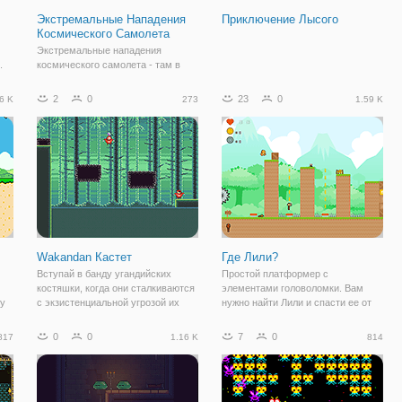
Экстремальные Нападения
Приключение Лысого
Космического Самолета
Экстремальные нападения
.
космического самолета - там в
космосе! Взять под контроль ваш
корабль и стрелять по врагам.
2
0
23
0
6 K
273
1.59 K
Wakandan Кастет
Где Лили?
Вступай в банду угандийских
Простой платформер с
костяшки, когда они сталкиваются
элементами головоломки. Вам
су
с экзистенциальной угрозой их
нужно найти Лили и спасти ее от
сборки! Прыгать и тире, чтобы
одиночества.
ь,
сохранить ваши bruddahs! Вы
0
0
7
0
817
1.16 K
814
ем
упадете, но заморозить nevah!
ий,