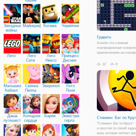
башни
Звездные
Майнкрафт
Когама
Червячки
войны
Гравито
Gravito-это сложная
платформенная головол
приключением на платф
Лего
Лего
Лего
Принцессы
нулевой гравитацией. П
Сити
Нексо
Диснея
нашему герою преодоле
22
8
Найтс
различные препятствия, 
платформе и меняя ори
его приземления. Урове
Малышка
Свинка
Зверополис
Литл
Хейзел
Пеппа
Пони
Дружба
Даша
Холодное
Барби
Эквестрия
Стикмен: Бег по Кру
путешественница
сердце
герлз
"Стикмен: Бег по Кругу" 
и простая по своей зад
игра, которая затянет ва