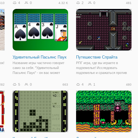
каждом раунде в роли Санта-
с помощью стрелок или клавиш со
4
0
2
0
510
4.32 K
481
и
Клауса двигаться вокруг доски,
стрелками и столкнуть 2
собирать рождественские подарки,
одинаковых изображений, чтобы
преодолеть препятствия,
позволить ему расти
Удивительный Пасьянс Паук
Путешествие Спрайта
ок!
Название игры частично говорит
РПГ игра, где вы играете в
само за себя. "Удивительный
подземелье! Исследовать
Пасьянс Паук" - он вас может
подземелье и сражаться против
а
удивить больным многообразием
мерзких монстров. Не позволяйте
ь,
и разными вариациями как карт
им убить тебя или тебе придется
5
0
4
1
282
663
480
так и разным оформлением стола.
начать игру заново. Сможете ли
Также в игре есть три режима
вы выжить здесь, несмотря ни на
игры: 1
что? Удачи!