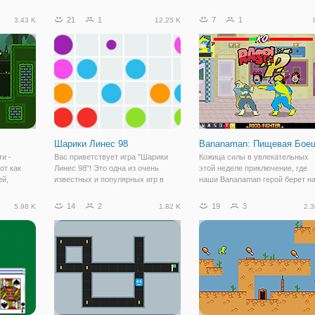
игровом
препятствиями. Здесь вы
доктор стрелялка, фантастика.
равлением
поможете шустрому Стикмену
Выберите ваше оружие и
21
1
7
1
3.43 K
12.25 K
ходится
преодолеть все хитрые ловушки
уничтожить всех инопланетян.
ача
на его маршруте. Ему уже не
привыкать преодолевать полосы
Шарики Линес 98
Bananaman: Пищевая Бое
и -
Вас приветствует игра "Шарики
Кожица силы в увлекательных
от как
Линес 98"! Это одна из очень
этой неделе приключение, где
ей,
известных и популярных игр в
наши Bananaman герой берет н
йн игре
старые времена. Она вовсе не
себя все его враги сразу! (Ну,
оит взять
утратила своей славы, потому как
больше похоже на один в
14
2
19
3
5.98 K
1.82 K
2.3
бя. Ведь
она имеет очень простые правила,
рукопашном бою. ) Позволит в
т
но в то же время интересные. Эта
взять под контроль наш калий -
игра
герой работает,