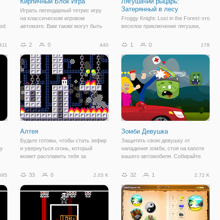
Кирпичный Блок Игра
Лягушачий рыцарь:
Затерянный в лесу
Играть легендарный тетрис игру
на классическом игровом
Froggy Knight: Lost in the Forest-это
od.
автомате. Вам также могут быть
веселое приключение лягушки,
воспроизведены на вашем
которой нужно вернуть лес.
те
мобильном телефоне.
Сумейте использовать свои
2
0
1
0
411
440
178
вой
Наслаждайтесь!
способности лягушки и победить
ь
врагов, чтобы сбежать из леса!
Будьте готовы оказаться в дикой
Алтея
Зомби Девушка
Будьте готовы, чтобы стать зефир
Защитить свою девушку от
ку
и увернуться огонь, который
нападения зомби, стоя на капоте
может расплавить тебя за
вашего автомобиля. Собирайте
несколько секунд. Нажимайте
аптечки, чтобы вылечить его,
кнопки для перемещения
уворачиваясь и пиная Ходячих
33
0
32
1
595
2.03 K
2.72 K
ас
персонажа, собирать монеты и
мертвецов, прежде чем они
другие бонусы. Высоко прыгать и
сожрут тебя. Удачи!
карабкаться по стенам