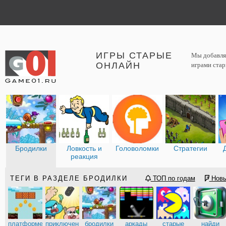
ИГРЫ СТАРЫЕ
Мы добавляе
ОНЛАЙН
играми стар
Бродилки
Ловкость и
Головоломки
Стратегии
реакция
ТЕГИ В РАЗДЕЛЕ БРОДИЛКИ
ТОП по годам
Нов
платформеры
приключения
бродилки
аркады
старые
найди