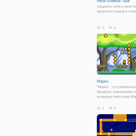
Неон Боевой Танк
Защитить себя и свою ба
вражеских танков в стил
3
0
Марко
"Марко" - это увлекател
бродилка, аналогичная с
всемирно известным Ма
Здесь вы будете управл
забавным человечком, к
1
0
предстоит проделать дол
Действия будут происход
знакомом, 8-ми