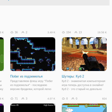
36
2
154
13
3 K
3.49 K
19.56 K
Побег из подземелья
Шутеры: Куб 2
ым
Представляем флеш игру "Побег
Куб 2 - знаменитая компьютерная
бы
из подземелья" - последнюю
игра теперь доступна в онлайне!
чку
версию бродилки, которой легко
Куб 2 - это старый но довольно
управлять, но довольно сложно
крутой одиночный Шутер, похожий
т
пройти. Здесь вы окажетесь в
на знаменитейший Квейк. Здесь
71
3
0
0
6 K
4.07 K
824
ых
лабиринтах мрачного подземелья,
игроки могут сражаться против
в окружении многочисленных
ботов, который можно добавлять и
препятствий.