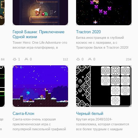
Герой Башни: Приключение
Tractron 2020
Одной жизни
Битва иностранцев в глубокий
Tower Hero: One Life Adventure-это
космос не с лазерами, а с
веселая игра-платформер, в
Трактором балок в Tractron 2020!
е
которой вы должны подняться на
Поражение всех ваших
башню, наполненную монстрами,
пиксельных врагов в этой ретро
1
0
0
0
84
112
234
и
в поисках славы, власти,
шутер. Провоцировать врагов с
богатства и славы! Становитесь
помощью лазерных выстрелов и
сильнее и достигайте более
закончить их с вашими
высоких этажей
Санта-Клон
Черный белый
де
Санта-клон-очень хорошая
Крутая игра 2048/1024-
ь
приключенческая игра с
головоломка, которая становится
ся
популярной пиксельной графикой
все более трудным с каждым
ние
и атмосферой Рождества. В
уровнем. Переносим изображение