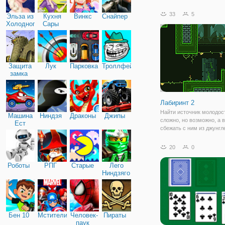
Здесь вы окажетесь на 
поле, где под вашим уп
33
5
Эльза из
Кухня
Винкс
Снайпер
- ловкий Стикмен. Он на
Холодного
Сары
внутри круга и ваша зад
сердца
Защита
Лук
Парковка
Троллфейс
замка
Лабиринт 2
Найти источник молодост
Машина
Ниндзя
Драконы
Джипы
сложно, но возможно, а в
Ест
сбежать с ним из джунгл
Машину
полных ловушек? В онла
"Лабиринт 2" вам предст
20
0
эту головную боль на се
вашим персонажем буде
Роботы
РПГ
Старые
Лего
отважная девушка,
Ниндзяго
Бен 10
Мстители
Человек-
Пираты
паук