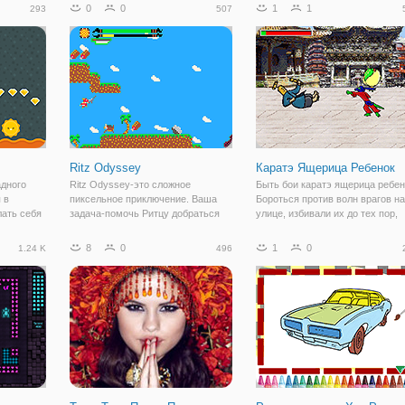
странными машинами и роботами.
в некоторых ретро-игр и имеет
0
0
1
1
293
507
Чтобы выбраться отсюда, вам
минималистический стиль. Мин
предстоит найти все ключи и коды,
цвета имеет 36 уровней с
которые
различными
Ritz Odyssey
Каратэ Ящерица Ребенок
адного
Ritz Odyssey-это сложное
Быть бои каратэ ящерица ребен
 в
пиксельное приключение. Ваша
Бороться против волн врагов на
лать себя
задача-помочь Ритцу добраться
улице, избивали их до тех пор,
ей, чтобы
до Агнактора и победить его. Вы
пока они не уйдут. Но враг снов
замок
должны поддерживать свою
поднимает и вы должны доказат
8
0
1
0
1.24 K
496
чтожайте
выносливость, поедая мясо и
что вы можете бороться против
ых
избегая всех опасностей на своем
них до конца.
пути. Как далеко