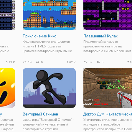
Приключение Кико
Плазменный Кулак
Кико приключения платформер
Плазменный кулак-это
омка с
игры на HTML5, Если вам
приключенческая игра на
орме с
нравится платформа игры вы не
платформе о синем маленьком
омогите
должны пропустить это. Легко
парне, который использует пла
ть
подобрать и играть благодаря
в качестве своего основного
19
6
67
5
5.15 K
2.07 K
7.8
прыгая по
простым управлением.
оружия. Пройдите через 7 уров
ентацию
Путешествие по красиво
фиолетового подземелья,
нь
разработанных уровней, чтобы
используя силу плазменного
найти
гу
Векторный Стикмен
Доктор Дум Фантастическ
- веселая
Флеш игра "Векторный Стикмен" -
Уничтожить слизь инопланетян 
умке флеш
динамичный и увлекательный
исследовать волшебное
с надолго.
платформер с крутыми
пространство лабиринта в Doo