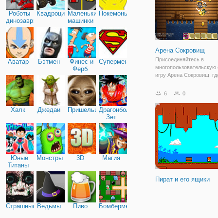
Роботы
Квадроциклы
Маленькие
Покемоны
динозавры
машинки
Арена Сокровищ
Присоединяйтесь в
Аватар
Бэтмен
Финес и
Супермен
многопользовательскую 
Ферб
игру Арена Сокровищ, гд
ждет битва на выживание
представляет собой брод
6
0
элементами сражений, в
вы будете играть за рыц
Халк
Джедаи
Пришельцы
Драгонболл
оказался на арене с
Зет
Юные
Монстры
3D
Магия
Титаны
Пират и его ящики
Страшные
Ведьмы
Пиво
Бомбермен