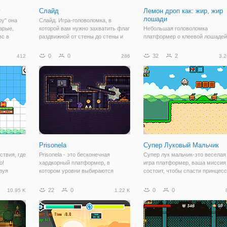
у
Слайд
Лемон дроп как: жир, жир
лошади
ру" она
Слайд. Игра-головоломка, в
арые,
которой вам нужно захватить флаг
Небольшая головоломка
вс в
раздвижной от стены до стены и
платформер о клеевой лошадей
то играли.
собирать монеты. Избегайте
черных дыр; они никогда не
0
0
32
2
412
286
3.2
ет любой
отпускали никого. Также в игре
 в том,
есть редактор уровней, вы можете
создавать
Prisonela
Супер Луковый Мальчик
ствия, где
Prisonela - это бесконечная
Супер лук мальчик-это веселая
о!
хардкорный платформер, в
игра платформер, ваша миссия
зуя
котором уровни выбираются
состоит, чтобы спасти принцес
 с
случайным образом! Тюремное
от ужасного монстра, который
с
заключение не может быть таким
заточили ее в волшебный пузыр
22
0
0
0
10.95 K
1.22 K
та
безумным пред... у вас будет
победить всех монстров на сво
ты. Когда
дикий конкурс, где наградой будет
пути и уклоняться от препятств
ваша жизнь! Вам