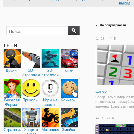
выход
По популярности
28
5
ТЕГИ
Драки
3D-
2D-
Гонки
стрелялки
стрелялки
Сапер
Сапер - компьютерная иг
Веселая
Приколы
Игры на
Кликеры
головоломка, пожалуй, н
Ферма
время
времена. Здесь вам пре
разминировать минное п
проставляя на них флаж
0
0
используя смекалку. Сут
заключается в следующ
Стратегия
Защита
Мотоциклы
Змейка
Нажмите ЛКМ (левую кн