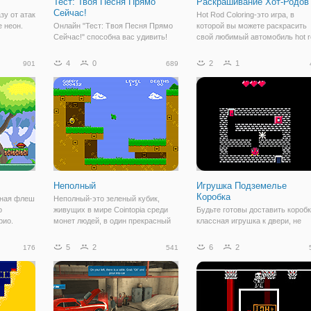
Тест: Твоя Песня Прямо
Раскрашивание Хот-Родов
Сейчас!
зу от атак
Hot Rod Coloring-это игра, в
е неон.
Онлайн "Тест: Твоя Песня Прямо
которой вы можете раскрасить
Сейчас!" способна вас удивить!
свой любимый автомобиль hot r
Мы это проверили на себе и на
Вы можете покрасить все
удивление, результат совпал с
машины, если хотите. Вы може
4
0
2
1
901
689
реальностью. На деле, это
запечатлеть или распечатать с
простой тест, с понятными
автомобиль. Используйте мыш
вопросами и простой механикой.
для
Здесь вы
Неполный
Игрушка Подземелье
Коробка
ьная флеш
Неполный-это зеленый кубик,
о
живущих в мире Cointopia среди
Будьте готовы доставить короб
рио.
монет людей, в один прекрасный
классная игрушка к двери, не
ять
день жадный мудак по имени
убивают. Переместить окно в
оторому
монета Хранитель придет и
узкий шаблон и увернуться от
5
2
6
2
176
541
гий путь.
украдет у всех земель людей и
охранников, которые убивают в
ить в
приносит им свои деньги заполнен
при ударе. Ваша цель состоит,
под глубин ада.
чтобы переместить коробки и
найти