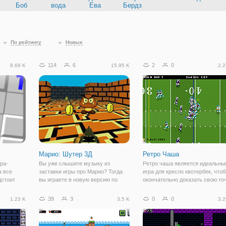
Боб
вода
Ева
Бердз
По рейтингу
Новые
114
6
2
0
8.68 K
15.95 K
2.2
Марио: Шутер 3Д
Ретро Чаша
ра-
Вы уже слышите музыку из
Ретро чаша является идеальн
а все
заставки игры про Марио? Тогда
игра для кресло квотербек, что
дстоит
вы играете в новую версию по
окончательно доказать свою то
оле,
мотивам аркадной игры под
зрения. Представленные в
ки и
названием "Марио: Шутер 3Д". Как
славном стиле ретро, игра имее
39
3
0
0
1.23 K
3.5 K
3.2
ь игры
понятно из названия, это онлайн
простое управление, включенн
ем.
шутер, в котором вы оказываетесь
в реестр, в том числе пресс
опку
в локации в
пошлины