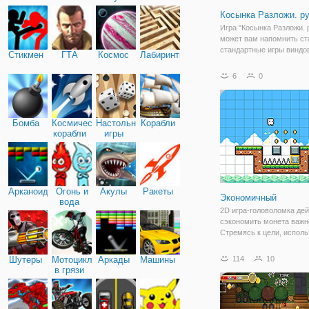
Косынка Разложи. р
Игра "Косынка Разложи. 
может вам напомнить ст
стандартные игры виндо
Стикмен
ГТА
Космос
Лабиринты
которые вы точно когда- 
Косынка очень простая,
6
0
разобраться в ней смож
игрок. Цель игры состоит
что вам нужно
Бомба
Космические
Настольные
Корабли
корабли
игры
Арканоид
Огонь и
Акулы
Ракеты
Экономичный
вода
2D игра-головоломка дей
сэкономить монета важн
Стремясь к цели, исполь
элементы. Сделать путь
блоками. Перерыв блок 
Шутеры
Мотоциклы
Аркады
Машины
114
10
молотком и т. д... элемен
в грязи
полезны. Но нужны моне
вы очистить сцену,