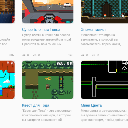
Супер Блочных Гонки
Элементалист
Супер блочных гонки это весело
Elementalist-это игра на
онлайн
гонки вождение автомобиля игра!
выживание, в которой вы
е вас
Нравится ли вам гоночных
оказываетесь персонажем,
. Игра
автомобилей, но сделать их
пойманным в ловушку в комнат
илку с
удовольствие? В супер блочных
подземелья. Вы быстро
0
0
0
0
687
140
 которой
гонки гонки никогда не было так
понимаете, что вы не одиноки, 
аря. Он
весело и приятно смотреть с
на самом деле вы находитесь в
хорошо
пространстве, заполненном
Квест для Тода
Мини Цвета
"Квест для Тода" - это скоростная
Мини-цвета игра-головоломка, г
приключенческая игра, в которой
вы должны включить/выключит
вы застряли в неизвестной
цвет платформ, чтобы добрать
локации, контролируемом
до вашего любимого; вдохнове