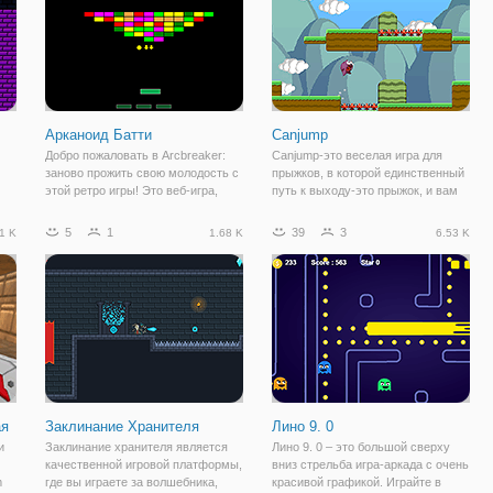
Арканоид Батти
Canjump
Добро пожаловать в Arcbreaker:
Canjump-это веселая игра для
заново прожить свою молодость с
прыжков, в которой единственный
этой ретро игры! Это веб-игра,
путь к выходу-это прыжок, и вам
зму
которая будет напоминать вам о
нужно сделать это в идеальное
классических аркадных игр
время. Неправильный прыжок
5
1
39
3
1 K
1.68 K
6.53 K
ней
прошлого. Ваша задача разбить
может привести к тому, что вы
все цветные кирпичи на каждом
вернетесь и повторите это снова,
уровне и
или,
ая
Заклинание Хранителя
Лино 9. 0
и
Заклинание хранителя является
Лино 9. 0 – это большой сверху
качественной игровой платформы,
вниз стрельба игра-аркада с очень
m
где вы играете за волшебника,
красивой графикой. Играйте в