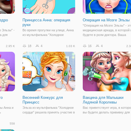
едро
Принцесса Анна: операция
Операция на Мозге Эльзы
руки
"Операция на Мозге Эльзы" - эт
 Эльзы" -
Во время прогулки на улице, Анна
медицинская аркада, в которой
а для
из мультфильма "Холодное
будете в роли доктора. Ваша
предстоит
сердце" поскользнулась и
задача заключается в том, что
хирурга. К
сломала себе руку. Перелом
осмотреть пациентку и провест
18
4
16
4
2.95 K
1.03 K
2.3
оторая
серьезный, поэтому понадобится
операцию на мозги. ведь именн
м сильно
вмешательство хирурга. В онлайн
там вы выявили проблемы,
игре "Принцесса Анна: операция
которые
руки" вам
то
Весенний Конкурс для
Вакцина для Малышки
Принцесс
Ледяной Королевы
ры Анна и
Эльза из мультфильма "Холодное
Вас приветствует игра, в котор
ь
сердце" решила принять участие в
вы будите делать прививку для
анно,
модном челлендже, о котором
дочери ледяной королевы.
же будет
узнала из социальных сетей.
Любимая всеми девочками
558
вы должны
Теперь девушка должна создать
мамочка Эльза, из мультфильм
,
два стильных образа и показать их
"Холодное сердце" очень любит