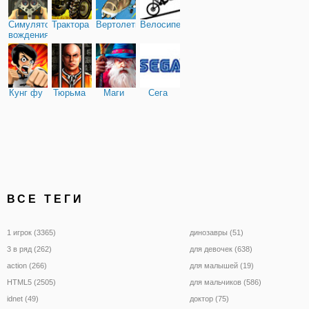
Симулятор
Трактора
Вертолеты
Велосипед
вождения
Кунг фу
Тюрьма
Маги
Сега
ВСЕ ТЕГИ
1 игрок (3365)
динозавры (51)
3 в ряд (262)
для девочек (638)
action (266)
для малышей (19)
HTML5 (2505)
для мальчиков (586)
idnet (49)
доктор (75)