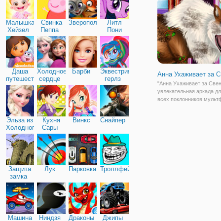
подготовиться к встречи
Кристофом. Начнем с
Малышка
Свинка
Зверополис
Литл
Хейзел
Пеппа
Пони
Дружба
Даша
Холодное
Барби
Эквестрия
Анна Ухаживает за 
путешественница
сердце
герлз
"Анна Ухаживает за Свен
увлекательная аркада дл
всех поклонников муль
"Холодное сердце". Здес
окажетесь на игровом по
Эльза из
Кухня
Винкс
Снайпер
поможете оленю Свену
Холодного
Сары
избавиться от всех трав
сердца
которые тот получил в ле
Защита
Лук
Парковка
Троллфейс
замка
Машина
Ниндзя
Драконы
Джипы