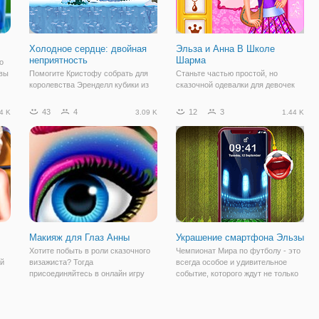
Холодное сердце: двойная
Эльза и Анна В Школе
неприятность
Шарма
о
 вы
Помогите Кристофу собрать для
Станьте частью простой, но
королевства Эренделл кубики из
сказочной одевалки для девочек
бы
льда, в онлайн игре "Холодное
онлайн, в игре "Эльза и Анна В
и
сердце: двойная неприятность".
Школе Шарма". Здесь вы
43
4
12
3
4 K
3.09 K
1.44 K
о
Игра представляет собой
поможете двум героиням
логический жанр, который состоит
мультфильма "Холодное сердце" -
из двух этапов. На первом, вам
Анне и Эльзе подготовиться к
предстоит
важному событию. Дело в
Макияж для Глаз Анны
Украшение смартфона Эльзы
Хотите побыть в роли сказочного
Чемпионат Мира по футболу - это
ой
визажиста? Тогда
всегда особое и удивительное
присоединяйтесь в онлайн игру
событие, которого ждут не только
"Макияж для Глаз Анны". Это
обычные люди, но и сказочные
простая флеш игра для девочек из
персонажи. Так, например, Эльза
а
категории "макияж". Вам
из мультфильма "Холодное
предстоит помочь Анне
сердце" так сильно ждет этого