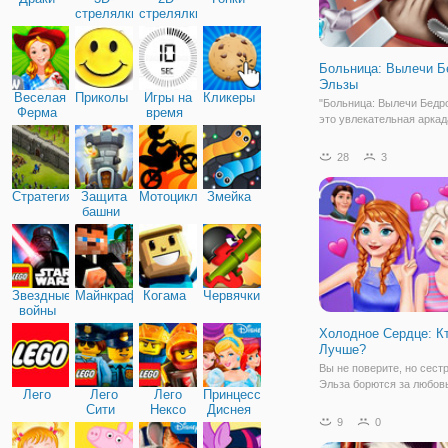
стрелялки
стрелялки
Больница: Вылечи Б
Эльзы
Веселая
Приколы
Игры на
Кликеры
"Больница: Вылечи Бедро
Ферма
время
это увлекательная аркад
девочек, в которой вам 
примерить на себя роль 
28
3
вам обратилась Эльза, к
повредила бедро, прито
Стратегия
Защита
Мотоциклы
Змейка
повредила, так что вам
башни
Звездные
Майнкрафт
Когама
Червячки
войны
Холодное Сердце: К
Лучше?
Вы не поверите, но сест
Эльза борются за любов
Лего
Лего
Лего
Принцессы
Кристофа. Это очень стр
Сити
Нексо
Диснея
давайте посмотрим, что 
9
0
Найтс
дальше! В данной игре, 
помогать обеим сестрам