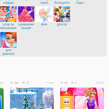
нница
сердце
герлз
Холодного
Сары
сердца
уход за
украшение
феи
доктор
малышами
вещей
е
для
девочек
116
12
15
2
2 K
7.72 K
2.37 K