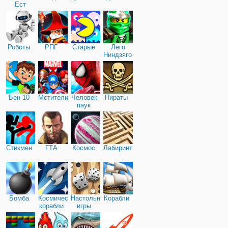
Ест
Машину
Роботы
РПГ
Старые
Лего
Ниндзяго
Бен 10
Мстители
Человек-
Пираты
паук
Стикмен
ГТА
Космос
Лабиринты
Бомба
Космические
Настольные
Корабли
корабли
игры