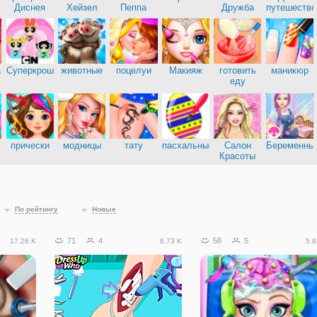
Диснея
Хейзел
Пеппа
Дружба
путешестве
а
Суперкрошки
животные
поцелуи
Макияж
готовить
маникюр
еду
прически
модницы
тату
пасхальные
Салон
Беременны
Красоты
По рейтингу
Новые
71
4
58
5
17.26 K
8.73 K
5.8