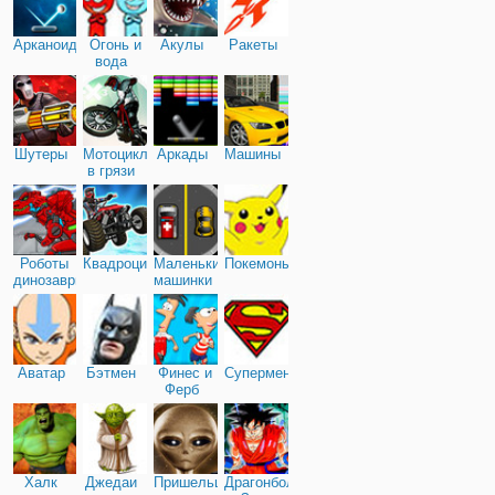
Арканоид
Огонь и
Акулы
Ракеты
вода
Шутеры
Мотоциклы
Аркады
Машины
в грязи
Роботы
Квадроциклы
Маленькие
Покемоны
динозавры
машинки
Аватар
Бэтмен
Финес и
Супермен
Ферб
Халк
Джедаи
Пришельцы
Драгонболл