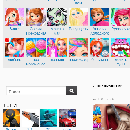
дом
Винкс
София
Монстр
Рапунцель
Анна их
Русалочк
Прекрасная
Хай
Холодного
сердца
любовь
про
шоппинг
парикмахерские
больница
лечить
мороженое
зубы
По популярности
110
6
ТЕГИ
Драки
3D-
2D-
Гонки