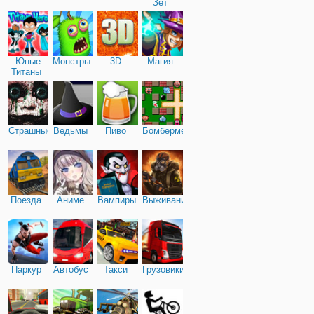
Зет
Юные
Монстры
3D
Магия
Титаны
Страшные
Ведьмы
Пиво
Бомбермен
Поезда
Аниме
Вампиры
Выживание
Паркур
Автобус
Такси
Грузовики