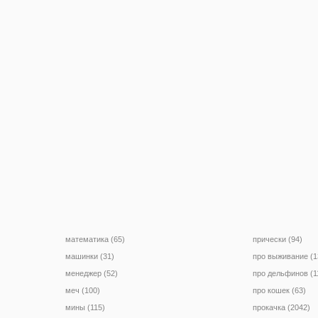
математика (65)
прически (94)
машинки (31)
про выживание (1
менеджер (52)
про дельфинов (1
меч (100)
про кошек (63)
мины (115)
прокачка (2042)