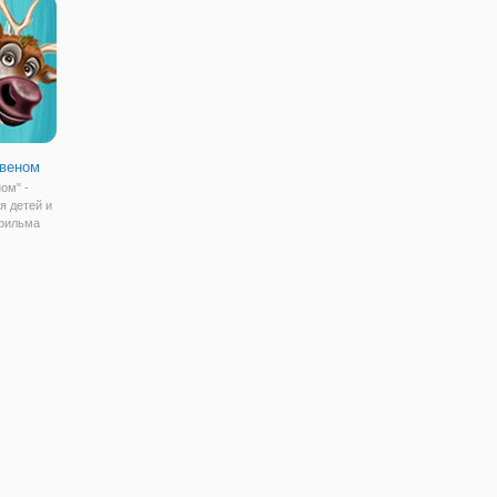
 с
аудитории, чтобы те
холод и стужу, но ее малышка
проголосовали и
может в любой
Свеном
ом" -
я детей и
тфильма
ь вы
ле и
м,
су.