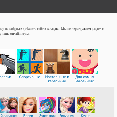
у не забудьте добавить сайт в закладки. Мы не перегружаем раздел с
лучшие онлайн игры.
елялки
Спортивные
Настольные и
Для самых
карточные
маленьких
Холодное
Барби
Эквестрия
Эльза из
Кухня