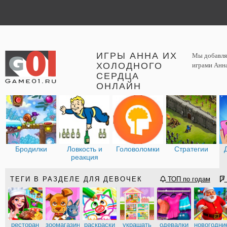
ИГРЫ АННА ИХ
Мы добавляе
ХОЛОДНОГО
играми Анна
СЕРДЦА
ОНЛАЙН
Бродилки
Ловкость и
Головоломки
Стратегии
реакция
ТЕГИ В РАЗДЕЛЕ ДЛЯ ДЕВОЧЕК
ТОП по годам
ресторан
зоомагазин
раскраски
украшать
одевалки
новогодни