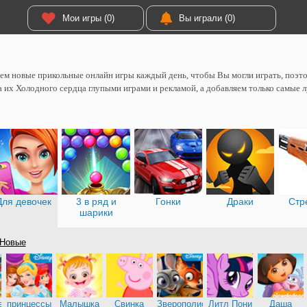
Мои игры (0)
Вы играли (0)
м новые прикольные онлайн игры каждый день, чтобы Вы могли играть, поэтом
 их Холодного сердца глупыми играми и рекламой, а добавляем только самые 
Для девочек
3 в ряд и
Гонки
Драки
Стр
шарики
Новые
е
принцессы
Малышка
Свинка
Зверополис
Литл Пони
Даша