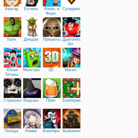
Аватар
Бэтмен
Финес и
Супермен
Ферб
Халк
Джедаи
Пришельцы
Драгонболл
Зет
Юные
Монстры
3D
Магия
Титаны
Страшные
Ведьмы
Пиво
Бомбермен
Поезда
Аниме
Вампиры
Выживание