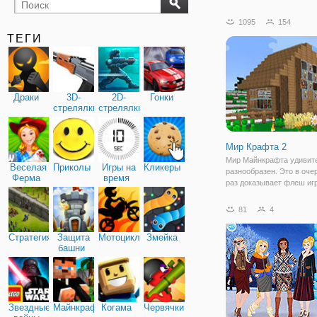
бильярд
карты
1095
154
ТЕГИ
Драки
3D-
2D-
Гонки
стрелялки
стрелялки
Мир Крафта 2
Мир Майнкрафта удивит
Веселая
Приколы
Игры на
Кликеры
разнообразен. Это в оче
Ферма
время
раз доказывает флеш иг
Крафта 2", в которой мы
отправляемся исследов
81
4
локацию этой песочницы
вы окажетесь в окружен
Стратегия
Защита
Мотоциклы
Змейка
серых блоков. В
башни
Звездные
Майнкрафт
Когама
Червячки