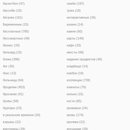
баскетбол (47)
зомби (197)
бассейн (15)
зума (18)
бегалки (161)
интерактивные (26)
Беременные (15)
казино (14)
бесплатные (785)
камни (60)
бессмертные (49)
карты (149)
бизнес (33)
кафе (33)
бильярд (16)
квесты (68)
блоки (396)
кидание предметов (40)
бог (30)
кладбище (14)
бокс (13)
ковбои (18)
больница (64)
коллекции (739)
бродилки (453)
комнаты (76)
бросание (91)
коньки (15)
буквы (58)
кости (65)
бургеры (23)
кровавые (24)
в реальном времени (20)
кровь (174)
взрывы (22)
кролики (22)
викторины (29)
крушение (29)