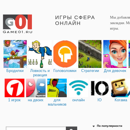
ИГРЫ СФЕРА
Мы добавляе
ОНЛАЙН
закладки. М
игры.
Бродилки
Ловкость и
Головоломки
Стратегии
Для девочек
реакция
1 игрок
на двоих
для
онлайн
IO
Когама
мальчиков
По популярности