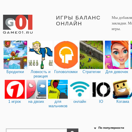
ИГРЫ БАЛАНС
Мы добавляе
ОНЛАЙН
закладки. М
игры.
Бродилки
Ловкость и
Головоломки
Стратегии
Для девочек
реакция
1 игрок
на двоих
для
онлайн
IO
Когама
мальчиков
По популярности