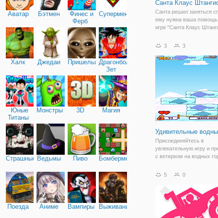
Санта Клаус Штанги
Санта решил заняться с
Аватар
Бэтмен
Финес и
Супермен
ему нужна ваша помощь
Ферб
игре "Санта Клаус Штанг
он отправился в спортза
поднимать штангу и про
3
3
свою силу. Вы видите пе
Санту, который держит в
Халк
Джедаи
Пришельцы
Драгонболл
Зет
Юные
Монстры
3D
Магия
Титаны
Удивительные водны
Присоединяйтесь в
увлекательную игру и пр
с ветерком на водных гор
Страшные
Ведьмы
Пиво
Бомбермен
игре "Удивительные водн
Здесь вы нас себе почу
5
0
это особое впечатление 
покорения водных аттра
Ваш персонаж уже
Поезда
Аниме
Вампиры
Выживание