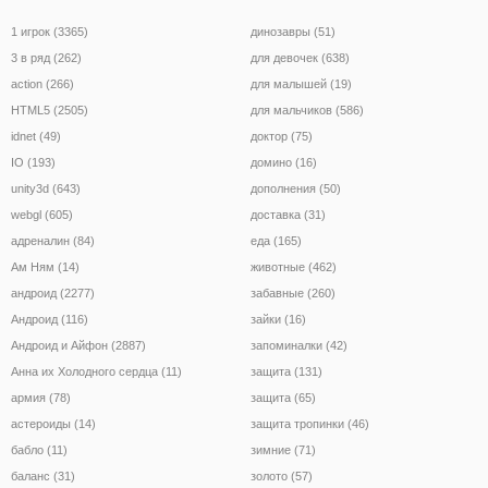
1 игрок (3365)
динозавры (51)
3 в ряд (262)
для девочек (638)
action (266)
для малышей (19)
HTML5 (2505)
для мальчиков (586)
idnet (49)
доктор (75)
IO (193)
домино (16)
unity3d (643)
дополнения (50)
webgl (605)
доставка (31)
адреналин (84)
еда (165)
Ам Ням (14)
животные (462)
андроид (2277)
забавные (260)
Андроид (116)
зайки (16)
Андроид и Айфон (2887)
запоминалки (42)
Анна их Холодного сердца (11)
защита (131)
армия (78)
защита (65)
астероиды (14)
защита тропинки (46)
бабло (11)
зимние (71)
баланс (31)
золото (57)