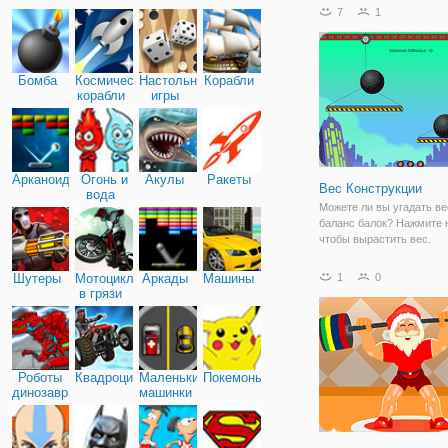
игре доступно два режим
7
1
и сложный. Можно выбр
из живописных локаций. 
из них вас
Бомба
Космические
Настольные
Корабли
корабли
игры
Арканоид
Огонь и
Акулы
Ракеты
Вес Конструкции
вода
Можете ли вы угадать ве
баланс балок? Нажмите н
чтобы вырастить вес.
Шутеры
Мотоциклы
Аркады
Машины
1
0
в грязи
Роботы
Квадроциклы
Маленькие
Покемоны
динозавры
машинки