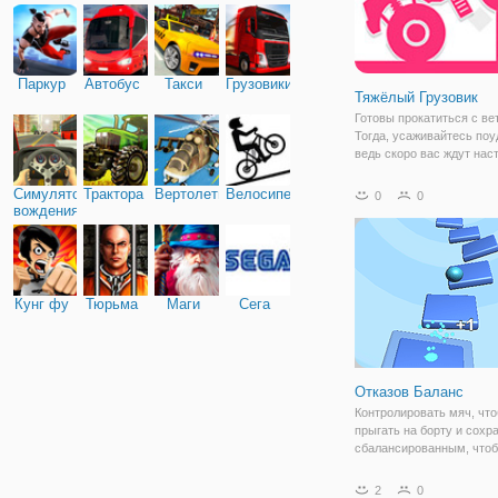
Паркур
Автобус
Такси
Грузовики
Тяжёлый Грузовик
Готовы прокатиться с ве
Тогда, усаживайтесь поу
ведь скоро вас ждут на
испытания! В мини игре
Грузовик", вы будете уп
Симулятор
Трактора
Вертолеты
Велосипед
0
0
мощным внедорожником
вождения
Основная задача игры п
дистанцию
Кунг фу
Тюрьма
Маги
Сега
Отказов Баланс
Контролировать мяч, чт
прыгать на борту и сохра
сбалансированным, что
избежать падения. Как д
можете идти!
2
0