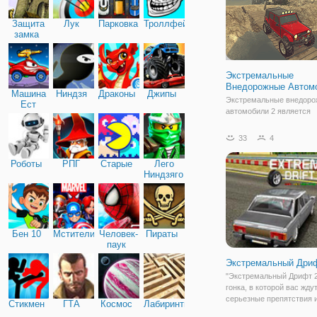
Защита
Лук
Парковка
Троллфейс
замка
Экстремальные
Внедорожные Автом
Машина
Ниндзя
Драконы
Джипы
Экстремальные внедор
Ест
автомобили 2 является
Машину
следующей части этой в
игры вождения. Если ва
33
4
понравилось оригинальн
название, вы уверены, ч
Роботы
РПГ
Старые
Лего
это второе улучшенное и
Ниндзяго
Эта игра приносит все, ч
Бен 10
Мстители
Человек-
Пираты
паук
Экстремальный Дри
"Экстремальный Дрифт 2"
гонка, в которой вас жду
серьезные препятствия 
Стикмен
ГТА
Космос
Лабиринты
действительно крутые п