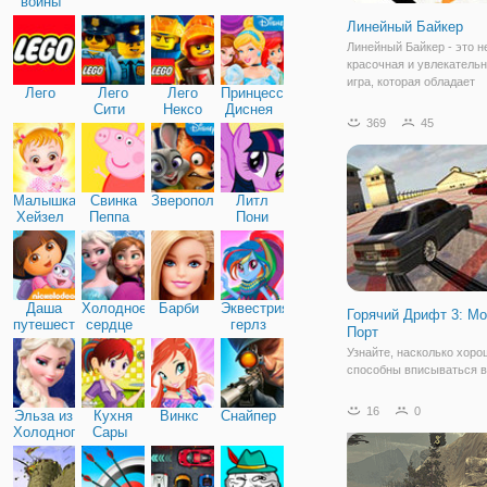
войны
Линейный Байкер
Линейный Байкер - это н
красочная и увлекатель
игра, которая обладает
Лего
Лего
Лего
Принцессы
способностью затягивать
Сити
Нексо
Диснея
игровой процесс с первы
369
45
Найтс
Игры из категории гонок 
интересны, но здесь они
представлены в
Малышка
Свинка
Зверополис
Литл
Хейзел
Пеппа
Пони
Дружба
Даша
Холодное
Барби
Эквестрия
Горячий Дрифт 3: М
путешественница
сердце
герлз
Порт
Узнайте, насколько хоро
способны вписываться в
неожиданные повороты в
«Горячий Дрифт 3: Морск
16
0
Эльза из
Кухня
Винкс
Снайпер
Это гонка, в которой вас
Холодного
Сары
серьезные препятствия 
сердца
действительно крутые п
игре доступно два