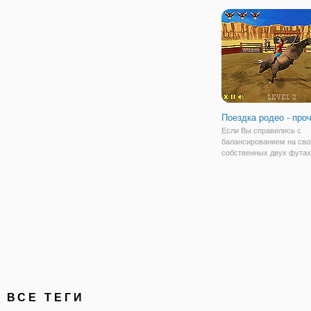
Поездка родео - про
Если Вы справились с
балансированием на сво
собственных двух футах,
подходят прямо для Пое
Родео - От случая. Пока
аудиторию, Вы - тот, что
приручить дикого быка, 
для Вашей дорогой жизни
ВСЕ ТЕГИ