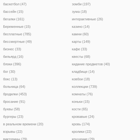
баскетбол (47)
зомби (197)
бассейн (15)
зума (18)
бегалки (161)
интерактивные (26)
Беременные (15)
казино (14)
бесплатные (785)
камни (60)
бессмертные (49)
карты (149)
бизнес (33)
кафе (33)
бильярд (16)
квесты (68)
блоки (396)
кидание предметов (40)
бог (30)
кладбище (14)
бокс (13)
ковбои (18)
больница (64)
коллекции (739)
бродилки (453)
комнаты (76)
бросание (91)
коньки (15)
буквы (58)
кости (65)
бургеры (23)
кровавые (24)
в реальном времени (20)
кровь (174)
взрывы (22)
кролики (22)
викторины (29)
крушение (29)