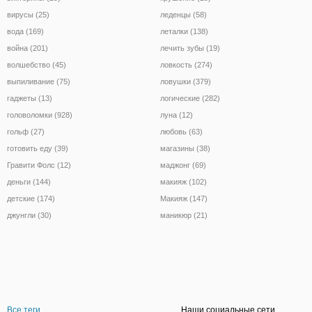
вирусы (25)
леденцы (58)
вода (169)
леталки (138)
война (201)
лечить зубы (19)
волшебство (45)
ловкость (274)
выпиливание (75)
ловушки (379)
гаджеты (13)
логические (282)
головоломки (928)
луна (12)
гольф (27)
любовь (63)
готовить еду (39)
магазины (38)
Гравити Фолс (12)
маджонг (69)
деньги (144)
макияж (102)
детские (174)
Макияж (147)
джунгли (30)
маникюр (21)
Все теги
Наши социальные сети