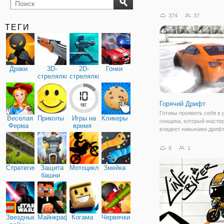
бильярд
карты
374
37
ТЕГИ
Драки
3D-
2D-
Гонки
стрелялки
стрелялки
Горячий Дрифт
Готовы проявить себя в 
Веселая
Приколы
Игры на
Кликеры
гонщика, который масте
Ферма
время
владеет навыками дрифт
новой онлайн игре "Горя
Дрифт" вы получите гор
8
1
впечатления. Во-первых,
впечатляет сама графика
Стратегия
Защита
Мотоциклы
Змейка
разработана весьма
башни
Звездные
Майнкрафт
Когама
Червячки