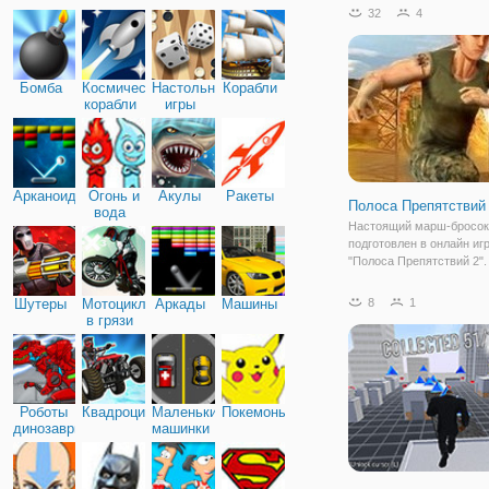
игру "Городской Паркур: 
32
4
Это увлекательная и вес
в жанре "бегалки" и "парк
Бомба
Космические
Настольные
Корабли
корабли
игры
Арканоид
Огонь и
Акулы
Ракеты
Полоса Препятствий
вода
Настоящий марш-бросок
подготовлен в онлайн иг
"Полоса Препятствий 2".
вас ждет динамичная, сл
впечатляющая полоса
Шутеры
Мотоциклы
Аркады
Машины
8
1
препятствий, которую бу
в грязи
проходить ваш персонаж
будете в роли военного,
Роботы
Квадроциклы
Маленькие
Покемоны
динозавры
машинки