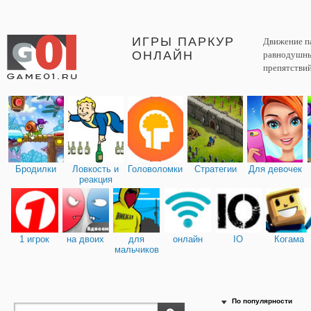
ИГРЫ ПАРКУР
Движение па
ОНЛАЙН
равнодушным
препятствий
Бродилки
Ловкость и
Головоломки
Стратегии
Для девочек
реакция
1 игрок
на двоих
для
онлайн
IO
Когама
мальчиков
По популярности