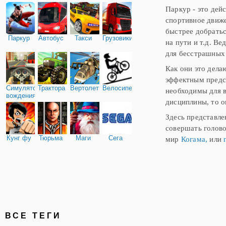
Паркур - это дей
спортивное движе
быстрее добратьс
Паркур
Автобус
Такси
Грузовики
на пути и т.д. В
для бесстрашных 
Как они это дела
эффектным предст
Симулятор
Трактора
Вертолеты
Велосипед
необходимы для в
вождения
дисциплины, то о
Здесь представле
совершать голов
Кунг фу
Тюрьма
Маги
Сега
мир
Когама,
или
ВСЕ ТЕГИ