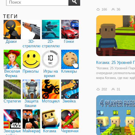
бильярд
карты
166
36
ТЕГИ
Драки
3D-
2D-
Гонки
стрелялки
стрелялки
Когама: 25 Уровней 
"Когама: 25 Уровней Пар
Веселая
Приколы
Игры на
Кликеры
очередная увлекательна
Ферма
время
мира Когама, где вас жд
порция экстрима и адрен
Здесь вы будете играть 
202
31
десятками игроков со вс
режиме онлайн. Готовы п
Стратегия
Защита
Мотоциклы
Змейка
башни
Звездные
Майнкрафт
Когама
Червячки