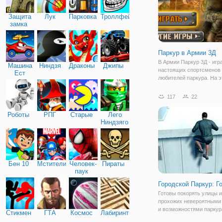
Защита
Лук
Парковка
Троллфейс
замка
Паркур в Армии 3Д
В Армии Паркур 3Д - игр
Машина
Ниндзя
Драконы
Джипы
настоящих спортсменов 
Ест
любителей паркура. На э
Машину
вы будете играть военн
солдатом, который прохо
117
22
обучения в армии. Здесь
огромная территория дл
Роботы
РПГ
Старые
Лего
тренировок и
Ниндзяго
Бен 10
Мстители
Человек-
Пираты
паук
Городской Паркур: Го
Готовы покорять улицы и
прохожих невероятными
и возможностями паркур
Стикмен
ГТА
Космос
Лабиринты
скорее присоединяйтесь