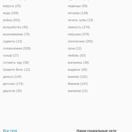
вирусы (25)
леденцы (58)
вода (169)
леталки (138)
война (201)
лечить зубы (19)
волшебство (45)
ловкость (274)
выпиливание (75)
ловушки (379)
гаджеты (13)
логические (282)
головоломки (928)
луна (12)
гольф (27)
любовь (63)
готовить еду (39)
магазины (38)
Гравити Фолс (12)
маджонг (69)
деньги (144)
макияж (102)
детские (174)
Макияж (147)
джунгли (30)
маникюр (21)
Все теги
Наши социальные сети