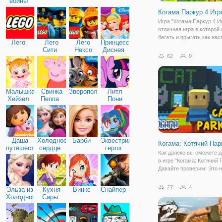
войны
Когама Паркур 4 Игр
Игра "Когама Паркур 4 Иг
отличная игра в которой
бегать и прыгать как на
Лего
Лего
Лего
Принцессы
паркурист. Все игроки де
Сити
Нексо
Диснея
команды, каждая из кот
62
9
Найтс
особый цвет. Также, каж
команда имеет свою ли
Малышка
Свинка
Зверополис
Литл
Хейзел
Пеппа
Пони
Дружба
Даша
Холодное
Барби
Эквестрия
Когама: Котячий Пар
путешественница
сердце
герлз
Как далеко вы сможете 
в игре "Когама: Котячий 
Давайте проверим! Это 
обычная игра, здесь вас
настоящие увлекательн
27
4
Эльза из
Кухня
Винкс
Снайпер
приключения. Вы будете
Холодного
Сары
заниматься паркуром на
сердца
территории кошек,