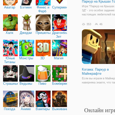
Паркур на Крышах Г
Игра "Паркур на Крышах
Аватар
Бэтмен
Финес и
Супермен
3Д" - это особое задание
Ферб
настоящих любителей па
этой небольшой игре вы
играть в роли большого 
353
46
охранника, который дол
показать свои умения па
Халк
Джедаи
Пришельцы
Драгонболл
Основное
Зет
Юные
Монстры
3D
Магия
Титаны
Когама: Паркур в
Майнкрафте
Если вы играли в Майнкр
наверняка знаете, что та
Страшные
Ведьмы
Пиво
Бомбермен
такого понятия как парку
бы очень пригодился, в 
моментах, когда нужно у
преследования. Ну всяко
Например, вы добывали 
Поезда
Аниме
Вампиры
Выживание
Онлайн игр