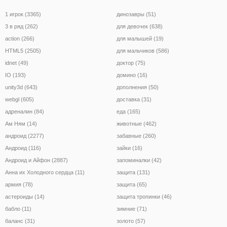
1 игрок (3365)
динозавры (51)
3 в ряд (262)
для девочек (638)
action (266)
для малышей (19)
HTML5 (2505)
для мальчиков (586)
idnet (49)
доктор (75)
IO (193)
домино (16)
unity3d (643)
дополнения (50)
webgl (605)
доставка (31)
адреналин (84)
еда (165)
Ам Ням (14)
животные (462)
андроид (2277)
забавные (260)
Андроид (116)
зайки (16)
Андроид и Айфон (2887)
запоминалки (42)
Анна их Холодного сердца (11)
защита (131)
армия (78)
защита (65)
астероиды (14)
защита тропинки (46)
бабло (11)
зимние (71)
баланс (31)
золото (57)