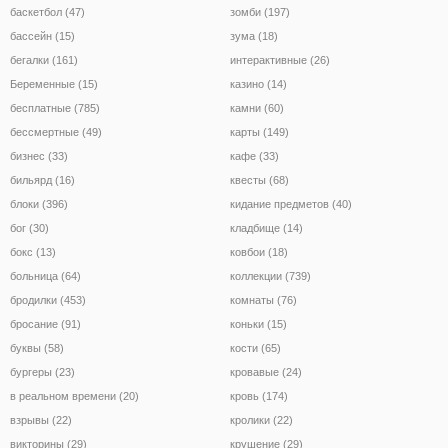
баскетбол (47)
зомби (197)
бассейн (15)
зума (18)
бегалки (161)
интерактивные (26)
Беременные (15)
казино (14)
бесплатные (785)
камни (60)
бессмертные (49)
карты (149)
бизнес (33)
кафе (33)
бильярд (16)
квесты (68)
блоки (396)
кидание предметов (40)
бог (30)
кладбище (14)
бокс (13)
ковбои (18)
больница (64)
коллекции (739)
бродилки (453)
комнаты (76)
бросание (91)
коньки (15)
буквы (58)
кости (65)
бургеры (23)
кровавые (24)
в реальном времени (20)
кровь (174)
взрывы (22)
кролики (22)
викторины (29)
крушение (29)