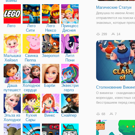
войны
Магические Статуи
Девушка по имени Агнес
отправляется на поиски 
знакомых, которые проп
Лего
Лего
Лего
Принцессы
древних пещерах. Чтобы
Сити
Нексо
Диснея
дело, девушке предстоит
299
14
Найтс
погрузиться в магически
полный загадок и неожид
Игра "Магические
Малышка
Свинка
Зверополис
Литл
Хейзел
Пеппа
Пони
Дружба
Даша
Холодное
Барби
Эквестрия
Столкновение Викин
путешественница
сердце
герлз
О викингах - скандинавс
мореходах, известных с
бесстрашием перед сме
своими набегами ходит 
легенд. Их боялись даж
68
7
Эльза из
Кухня
Винкс
Снайпер
отдаленные государства
Холодного
Сары
самыми опасными воина
сердца
новой бесплатной