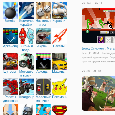
оборону вашего замка. 
147
11
свою оборонительную зон
линии фронта находятся
волшебники,
Бомба
Космические
Настольные
Корабли
корабли
игры
Арканоид
Огонь и
Акулы
Ракеты
Боец Стикмен : Мега
вода
Боец СТИКМЕН мега дра
лучший крупье игра. Бор
против других человечко
и эпических палка босса,
попытаться уничтожить и
Шутеры
Мотоциклы
Аркады
Машины
68
10
потому что нет никакой 
в грязи
для человечков ! Вы мож
использовать
Роботы
Квадроциклы
Маленькие
Покемоны
динозавры
машинки