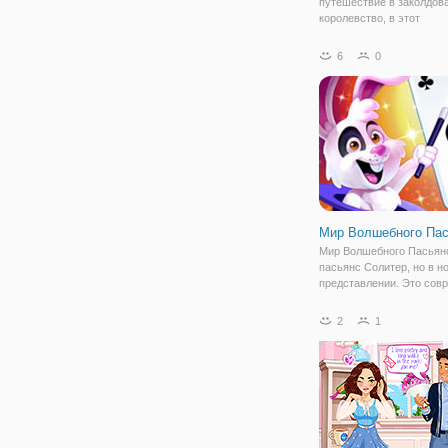
путешествие в заколдов
королевство, в этот
восхитительный матч 3 и
головоломка. Присоедин
6
0
Muky и Duky, пока они п
соединить все эти магич
камни. Если вы застряли
Мир Волшебного Па
Мир Волшебного Пасьянс
пасьянс Солитер, но в н
представлении. Это сов
яркая и занимательная 
игра для взрослых и дете
2
1
Правила в ней довольно
На игровом поле появят
карточки