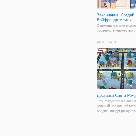
Заклинание: Создай
Бойфренда Мечты
С помощью магии можно
провернуть множество р
дел. Даже, наколдовать 
своей мечты. В онлайн а
0
0
"Заклинание: Создай Бо
Мечты" вы поможете про
такую операцию молодо
девушке-ведьмочке. Зде
Доставка Санта Рож
Это Рождество и Санта 
красный нос оленей гото
бродить вокруг рождест
деревни. Но Гринч, чтоб
испортить праздник и на
погоню и аварии на Сант
Санта, следуя со стрелк
нажмите на