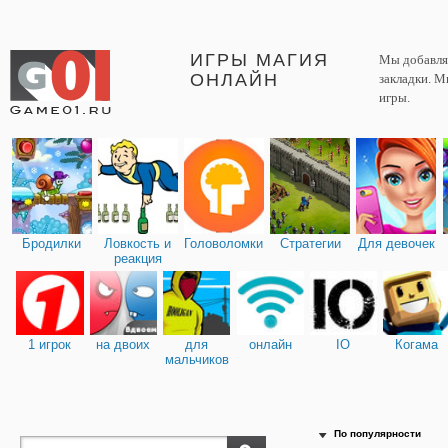
ИГРЫ МАГИЯ
Мы добавляе
ОНЛАЙН
закладки. М
игры.
Бродилки
Ловкость и
Головоломки
Стратегии
Для девочек
реакция
1 игрок
на двоих
для
онлайн
IO
Когама
мальчиков
По популярности