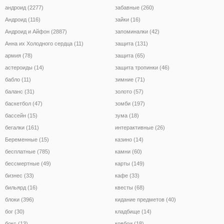
андроид (2277)
забавные (260)
Андроид (116)
зайки (16)
Андроид и Айфон (2887)
запоминалки (42)
Анна их Холодного сердца (11)
защита (131)
армия (78)
защита (65)
астероиды (14)
защита тропинки (46)
бабло (11)
зимние (71)
баланс (31)
золото (57)
баскетбол (47)
зомби (197)
бассейн (15)
зума (18)
бегалки (161)
интерактивные (26)
Беременные (15)
казино (14)
бесплатные (785)
камни (60)
бессмертные (49)
карты (149)
бизнес (33)
кафе (33)
бильярд (16)
квесты (68)
блоки (396)
кидание предметов (40)
бог (30)
кладбище (14)
бокс (13)
ковбои (18)