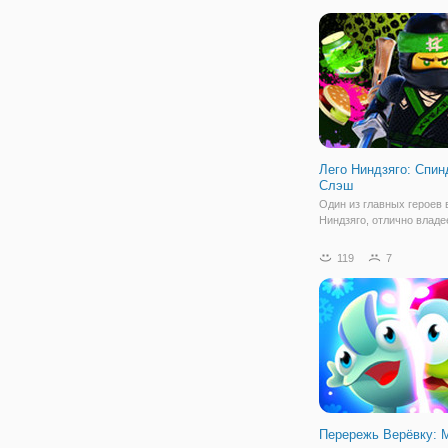
кафе. Здесь можно прио
вкусную выпечку, но что
раздобыть ингредиенты,
Лего Ниндзяго: Спи
Слэш
Один из главных героев
Ниндзяго, отлично владе
навыками рукопашного б
профессионально стреля
119
7
лука и готов дать отпор
темным силам. Но кажды
требует от ниндзя серье
подготовки. Сегодня,
Перережь Верёвку: 