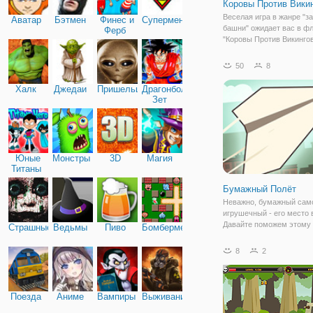
Коровы Против Вики
Веселая игра в жанре "з
Аватар
Бэтмен
Финес и
Супермен
башни" ожидает вас в ф
Ферб
"Коровы Против Викингов
Действия происходят в
вымышленном мире вики
50
8
антропоморфных коров.
рассказывает о сражени
Халк
Джедаи
Пришельцы
Драгонболл
и коров, которые не
Зет
Юные
Монстры
3D
Магия
Титаны
Бумажный Полёт
Неважно, бумажный сам
игрушечный - его место 
Давайте поможем этому
Страшные
Ведьмы
Пиво
Бомбермен
самолетику, из онлайн и
"Бумажный Полёт" подня
8
2
новую высоту. Игра пре
собой аркаду с простым
управлением и
Поезда
Аниме
Вампиры
Выживание