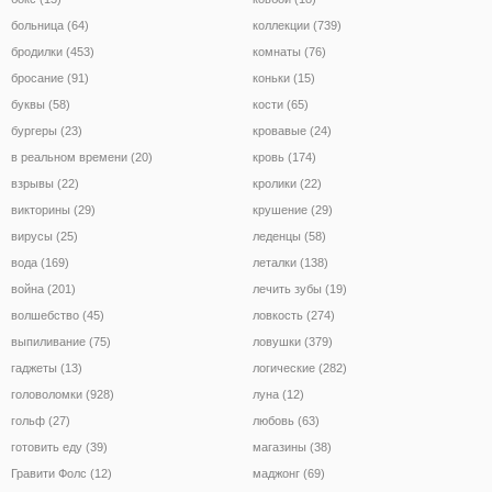
больница (64)
коллекции (739)
бродилки (453)
комнаты (76)
бросание (91)
коньки (15)
буквы (58)
кости (65)
бургеры (23)
кровавые (24)
в реальном времени (20)
кровь (174)
взрывы (22)
кролики (22)
викторины (29)
крушение (29)
вирусы (25)
леденцы (58)
вода (169)
леталки (138)
война (201)
лечить зубы (19)
волшебство (45)
ловкость (274)
выпиливание (75)
ловушки (379)
гаджеты (13)
логические (282)
головоломки (928)
луна (12)
гольф (27)
любовь (63)
готовить еду (39)
магазины (38)
Гравити Фолс (12)
маджонг (69)