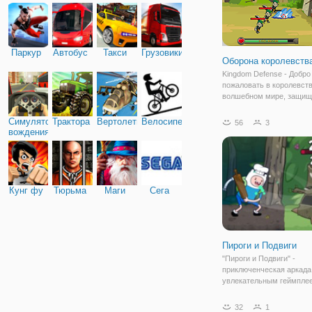
Паркур
Автобус
Такси
Грузовики
Оборона королевств
Kingdom Defense - Добро
пожаловать в королевств
волшебном мире, защищ
крепость, улучшая своих
прокачивая свою башню,
Симулятор
Трактора
Вертолеты
Велосипед
56
3
используя сверхспособн
вождения
магию, чтобы противост
невероятно большому
Кунг фу
Тюрьма
Маги
Сега
Пироги и Подвиги
"Пироги и Подвиги" -
приключенческая аркада
увлекательным геймплее
Джек будут помогать Де
принимать посетителей в
32
1