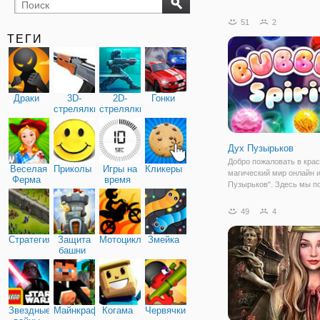
бильярд
карты
51
2
ТЕГИ
Драки
3D-
2D-
Гонки
стрелялки
стрелялки
Дух Пузырьков
Добро пожаловать в кра
Веселая
Приколы
Игры на
Кликеры
магический мир онлайн 
Ферма
время
Пузырьков". Здесь мы 
вернуть все разноцветн
пузырьки на свои законн
49
4
А для этого нам достато
уничтожать шарики,
Стратегия
Защита
Мотоциклы
Змейка
расположенные на игро
башни
Звездные
Майнкрафт
Когама
Червячки