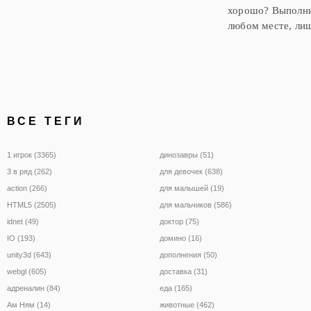
хорошо? Выполнит
любом месте, ли
ВСЕ ТЕГИ
1 игрок (3365)
динозавры (51)
3 в ряд (262)
для девочек (638)
action (266)
для малышей (19)
HTML5 (2505)
для мальчиков (586)
idnet (49)
доктор (75)
IO (193)
домино (16)
unity3d (643)
дополнения (50)
webgl (605)
доставка (31)
адреналин (84)
еда (165)
Ам Ням (14)
животные (462)