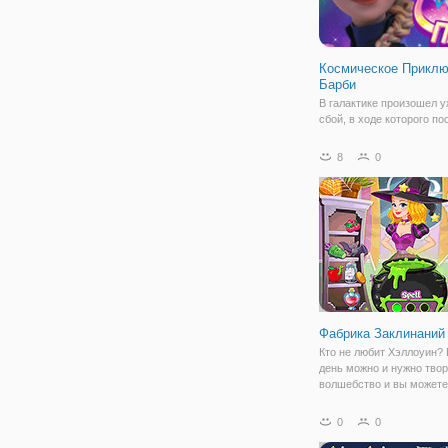
Космическое Прикл
Барби
В галактике произошел 
сбой, в ходе которого по
звезды. Теперь Барби и 
команда отправляются н
8
0
просторы космоса, чтоб
обезвредить угрозу. Итак
увлекательном приключе
обойтись без помощи
Фабрика Заклинаний
Кто не любит Хэллоуин? 
день можно и нужно тво
волшебство и вы можете
поколдовать в онлайн иг
"Фабрика Заклинаний Од
0
0
Приходите на фабрику з
Одри и сделайте удивит