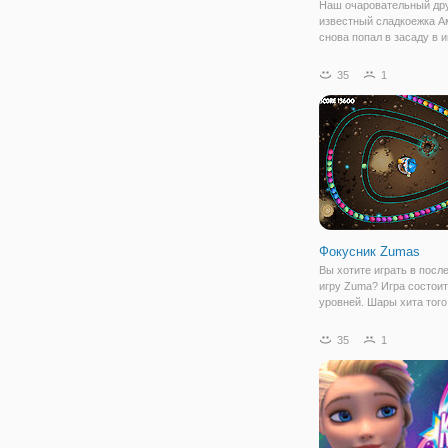
Наш очаровательный дру
известный сладкоежка 
снова попал в засаду в и
«Перережь Верёвку: Маги
в предыдущих сериях иг
35
1
задача заключается в то
нужно перерезать веревк
которой держится
Фокусник Zumas
Вы хотите играть в пос
игру Zuma? Игра состоит
уровней. Шары хита того
самого цвета и зарабат
очки. По крайней мере 3
35
1
быть тем же самым цвет
Больше того же самого ц
одном выстреле,