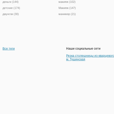
деньги (144)
макияж (102)
детские (174)
Макияж (147)
джунгли (30)
маникюр (21)
Все теги
Наши социальные сети
Резка столешницы из кварцевог
м. Тушинская