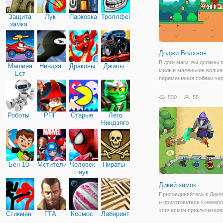
Защита
Лук
Парковка
Троллфейс
замка
Доджи Волхвов
В доги маги, вы должны 
Машина
Ниндзя
Драконы
Джипы
милые маленькие волш
Ест
перемещения собаки чер
Машину
веселых мировых и уров
населенных странными
530
55
существами, как гигантс
слизни и пчелы, синие за
Роботы
РПГ
Старые
Лего
злые роботы. Хоп на
Ниндзяго
Бен 10
Мстители
Человек-
Пираты
паук
Дикий замок
Присоединяйтесь к Дико
и приготовьтесь к невер
эпическим приключениям
Стикмен
ГТА
Космос
Лабиринты
необходимо улучшить кр