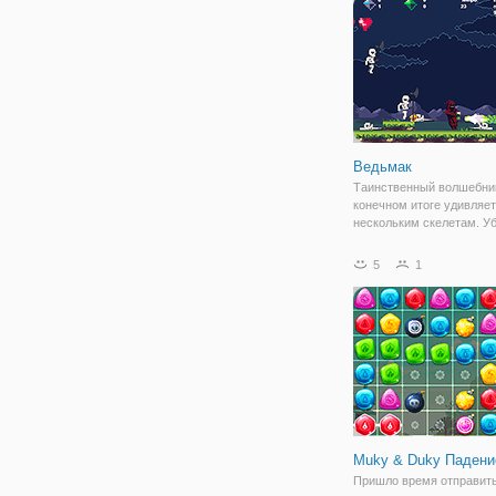
волшебные зелья. Здесь
Ведьмак
Таинственный волшебни
конечном итоге удивляе
нескольким скелетам. Уб
можно больше, пока сло
растет с течением време
5
1
Muky & Duky Падени
Пришло время отправить