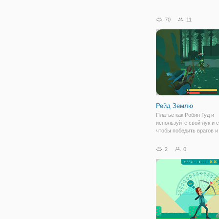
70
11
Рейд Землю
Платье как Робин Гуд и
используйте свой лук и 
чтобы победить врагов и
как можно больше золот
медалей, как вы можете.
2
0
самым богатым игроком 
Земле! Обшарить и RAID
используя свой