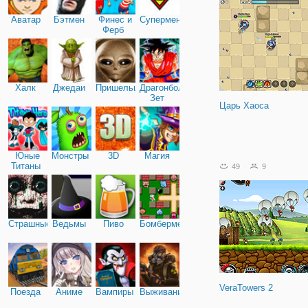
дополнительного оружия
горящие стрелы.
Аватар
Бэтмен
Финес и
Супермен
Ферб
Халк
Джедаи
Пришельцы
Драгонболл
Зет
Царь Хаоса
Юные
Монстры
3D
Магия
Титаны
49
9
Страшные
Ведьмы
Пиво
Бомбермен
VeraTowers 2
Поезда
Аниме
Вампиры
Выживание