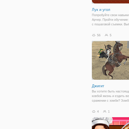
Лук и угол
Попробуйте свои навыки,
Арчер. Пройти обучение 
с пошаговой съемки. Вы
своего героя, выбрать м
Локсли, Arrowyn, Бусидо,
56
5
Пересмешник и начните 
приключение. Победить 
врагов, стреляя в угол,
Джигит
Вы хотите быть настоящ
ковбой жизнь и ездить в
сражении с зомби? Зом
из своих могил, и они ес
вы должны быть храбры
4
1
и бороться с ними все с
оружие. У тебя есть 5 р