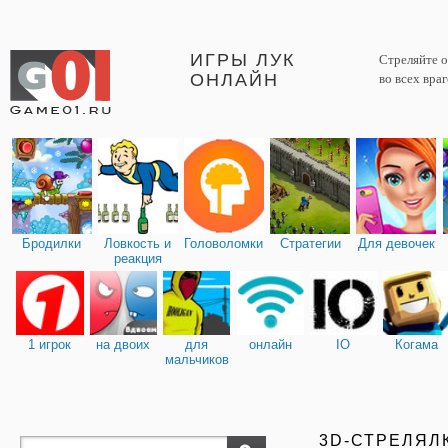
ИГРЫ ЛУК
Стреляйте о
ОНЛАЙН
во всех вра
Бродилки
Ловкость и
Головоломки
Стратегии
Для девочек
реакция
1 игрок
на двоих
для
онлайн
IO
Когама
мальчиков
3D-СТРЕЛЯЛ