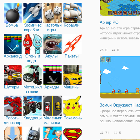
Арчер РО
Бомба
Космические
Настольные
Корабли
Арчер. Ро-это игра страт
корабли
игры
которой игрок может стр
империи и использовать
героя лучника, чтобы за
против бесконечных вол
0
0
Особенности: - бесконе
Арканоид
Огонь и
Акулы
Ракеты
уровни - несколько здани
вода
модернизация
Шутеры
Мотоциклы
Аркады
Машины
в грязи
Зомби Окружают На
Среди нас персонажи ст
зомби и хотят сломать 
Роботы
Квадроциклы
Маленькие
Покемоны
башню, использовать б
динозавры
машинки
лук, чтобы стрелять по в
держать оборону. Вы мо
71
5
выбрать между 3 частям