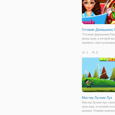
Готовим Домашнюю 
"Готовим Домашнюю Пиц
флеш игра, в которой вы
проявить свои кулинарн
навыки. Представьте себ
повара, которому нужно
1
0
приготовить вкусную пиц
этого у вас есть все не
компоненты,
Мастер Лучник Лук
Мастер Лучник лук стрел
лука игра, в которой ест
режима. Режиме компью
иметь компьютерного оп