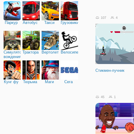
107
4
Паркур
Автобус
Такси
Грузовики
Симулятор
Трактора
Вертолеты
Велосипед
вождения
Стикмен-лучник
Кунг фу
Тюрьма
Маги
Сега
45
1