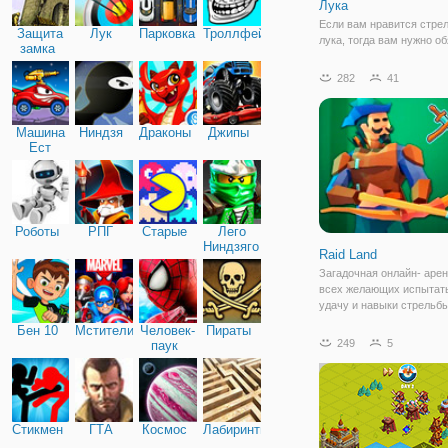
Лука
Если вам нравится стрел
Защита
Лук
Парковка
Троллфейс
лука, тогда вам нужно о
замка
сыграть в игру "Трениро
Стрельбы из Лука". Это 
282
41
олимпийский вид спорта,
котором все зависит от 
вашего терпения. В этой
Машина
Ниндзя
Драконы
Джипы
и
Ест
Машину
Роботы
РПГ
Старые
Лего
Ниндзяго
Raid Land
Загадочная онлайн- арен
всех желающих испытат
удачу и навыки стрельбы
В игре "Raid Land" вы в 
Бен 10
Мстители
Человек-
Пираты
Робин Гуда, будете разг
249
5
паук
лесу, с луком в руках и
запасом стрел. Это увле
Стикмен
ГТА
Космос
Лабиринты