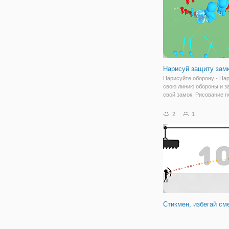
подготовки. Сегодня,
Нарисуй защиту зам
Нарисуйте оборону - На
свою линию обороны и з
свой замок. Рисование п
чернила, поэтому вы до
убедиться, что не тратит
2
1
впустую и используете и
Не забудьте обновить св
и
Стикмен, избегай см