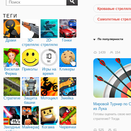
Кровавые стрелял
бильярд
карты
ТЕГИ
Самолетные стрел
По популярности
Драки
3D-
2D-
Гонки
стрелялки
стрелялки
1439
154
Веселая
Приколы
Игры на
Кликеры
Ферма
время
Стратегия
Защита
Мотоциклы
Змейка
башни
Мировой Турнир по 
из Лука
Готовы оценить свою мет
стратегию? Тогда
присоединяйтесь в онлай
Звездные
Майнкрафт
Когама
Червячки
Мировой Турнир по Стре
525
41