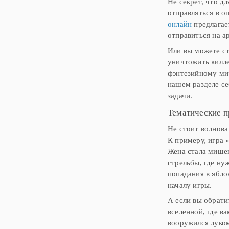
Не секрет, что д
отправляться в о
онлайн
предлагае
отправиться на а
Или вы можете ст
уничтожить килле
фэнтезийному ми
нашем разделе се
задачи.
Тематические 
Не стоит волнова
К примеру, игра 
Жена стала мишен
стрельбы, где ну
попадания в ябло
началу игры.
А если вы обрати
вселенной, где в
вооружился луком