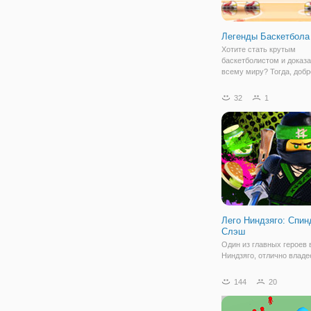
Легенды Баскетбола
Хотите стать крутым
баскетболистом и доказа
всему миру? Тогда, добр
пожаловать в игру "Леге
Баскетбола 2020" — нов
32
1
популярной серии спорт
с участием популярных
спортсменов. В этот раз
звёздными
Лего Ниндзяго: Спи
Слэш
Один из главных героев
Ниндзяго, отлично владе
навыками рукопашного б
профессионально стреля
144
20
лука и готов дать отпор
темным силам. Но кажды
требует от ниндзя серье