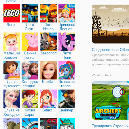
войны
Лука. Здесь вы будете иг
роли луника, который пр
участие в международно
по стрельбе из лука.
Лего
Лего
Лего
Принцессы
Сити
Нексо
Диснея
Найтс
Средневековая Обор
Малышка
Свинка
Зверополис
Литл
Средневековая защита Z
Хейзел
Пеппа
Пони
забавная игра в которой
Дружба
должны сопровождать ко
путешествие через пуст
Пейзаж наводнен зомби.
49
2
лучников, чтобы стрелят
Даша
Холодное
Барби
Эквестрия
на карету короля! У вас 
путешественница
сердце
герлз
башня, которая
Эльза из
Кухня
Винкс
Снайпер
Холодного
Сары
сердца
Тренировка Стрельб