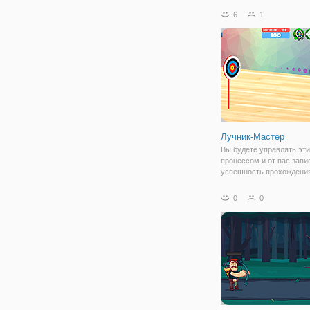
Другой режим птица, в к
6
1
Арчер стрелять птиц с л
Лучник-Мастер
Вы будете управлять эт
процессом и от вас зави
успешность прохождения
Всего в спортивной игре 
Мастер" будет около 10 
0
0
разной сложности. Можно
на время или нет. Испол
свое