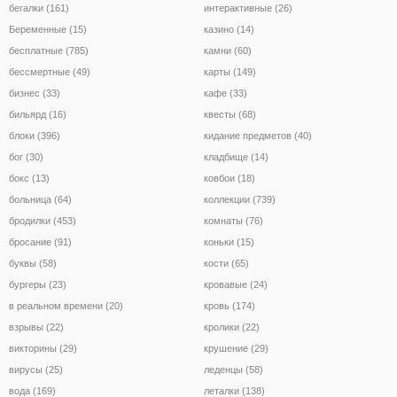
бегалки (161)
интерактивные (26)
Беременные (15)
казино (14)
бесплатные (785)
камни (60)
бессмертные (49)
карты (149)
бизнес (33)
кафе (33)
бильярд (16)
квесты (68)
блоки (396)
кидание предметов (40)
бог (30)
кладбище (14)
бокс (13)
ковбои (18)
больница (64)
коллекции (739)
бродилки (453)
комнаты (76)
бросание (91)
коньки (15)
буквы (58)
кости (65)
бургеры (23)
кровавые (24)
в реальном времени (20)
кровь (174)
взрывы (22)
кролики (22)
викторины (29)
крушение (29)
вирусы (25)
леденцы (58)
вода (169)
леталки (138)