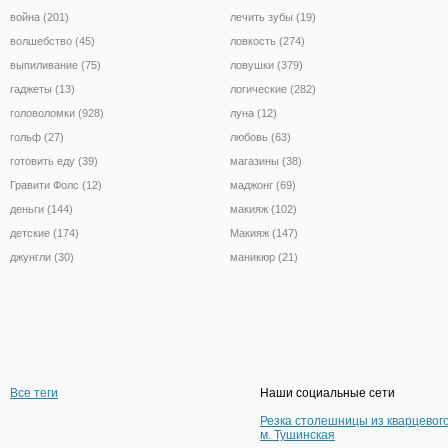
война (201)
лечить зубы (19)
волшебство (45)
ловкость (274)
выпиливание (75)
ловушки (379)
гаджеты (13)
логические (282)
головоломки (928)
луна (12)
гольф (27)
любовь (63)
готовить еду (39)
магазины (38)
Гравити Фолс (12)
маджонг (69)
деньги (144)
макияж (102)
детские (174)
Макияж (147)
джунгли (30)
маникюр (21)
Все теги
Наши социальные сети
Резка столешницы из кварцевог
м. Тушинская