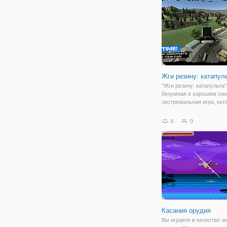
крупной
Жги резину: катапул
"Жги резину: катапульта"
безумная в хорошем см
экстремальная игра, кот
оставит вас равнодушны
под вашим управлением
6
0
находится спортивная м
которую нужно запустить
катапульту.
Касания орудия
Вы играете в качестве з