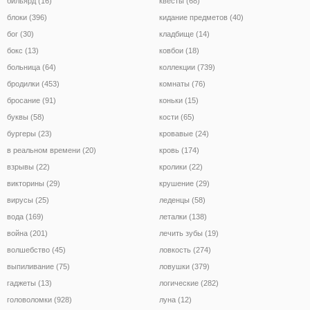
бильярд (16)
квесты (68)
блоки (396)
кидание предметов (40)
бог (30)
кладбище (14)
бокс (13)
ковбои (18)
больница (64)
коллекции (739)
бродилки (453)
комнаты (76)
бросание (91)
коньки (15)
буквы (58)
кости (65)
бургеры (23)
кровавые (24)
в реальном времени (20)
кровь (174)
взрывы (22)
кролики (22)
викторины (29)
крушение (29)
вирусы (25)
леденцы (58)
вода (169)
леталки (138)
война (201)
лечить зубы (19)
волшебство (45)
ловкость (274)
выпиливание (75)
ловушки (379)
гаджеты (13)
логические (282)
головоломки (928)
луна (12)