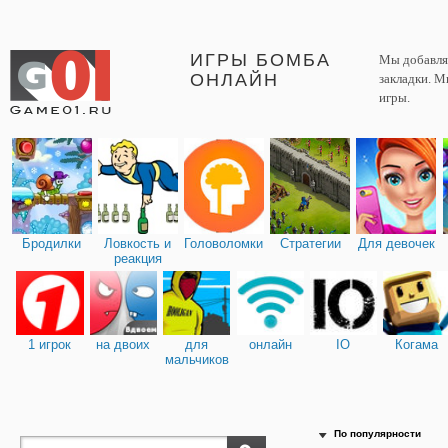
ИГРЫ БОМБА
Мы добавляе
ОНЛАЙН
закладки. М
игры.
Бродилки
Ловкость и
Головоломки
Стратегии
Для девочек
реакция
1 игрок
на двоих
для
онлайн
IO
Когама
мальчиков
По популярности