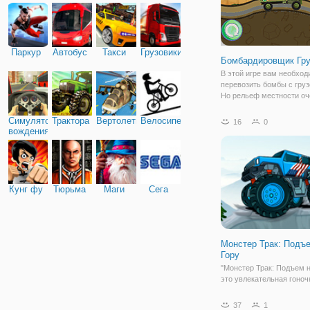
Паркур
Автобус
Такси
Грузовики
Бомбардировщик Гру
В этой игре вам необхо
перевозить бомбы с груз
Но рельеф местности оч
тяжело и с шероховатос
едете будет тяжело. Поп
Симулятор
Трактора
Вертолеты
Велосипед
16
0
сбалансировать грузовик
вождения
следить за тем, чтобы н
бомбу или
Кунг фу
Тюрьма
Маги
Сега
Монстер Трак: Подъ
Гору
"Монстер Трак: Подъем н
это увлекательная гоноч
в которой у вас будет
возможность отправитьс
37
1