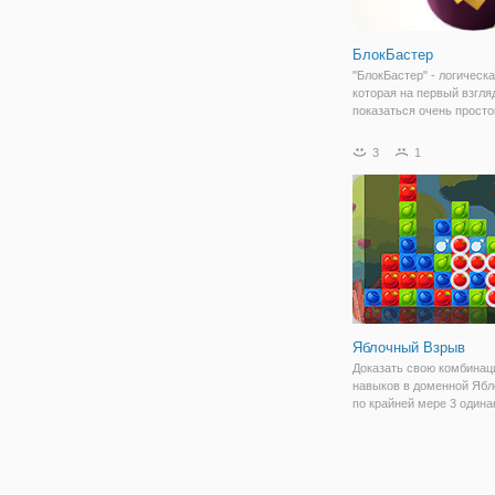
БлокБастер
"БлокБастер" - логическа
которая на первый взгля
показаться очень просто
торопитесь с выводами. 
чем заключается суть и
3
1
игровом поле вы видите
разноцветные блоки, ко
образуют ту
Яблочный Взрыв
Доказать свою комбина
навыков в доменной Ябл
по крайней мере 3 один
фруктов, чтобы раствори
Используйте бомбы и
специальные заряды эне
чтобы заставить всех ис