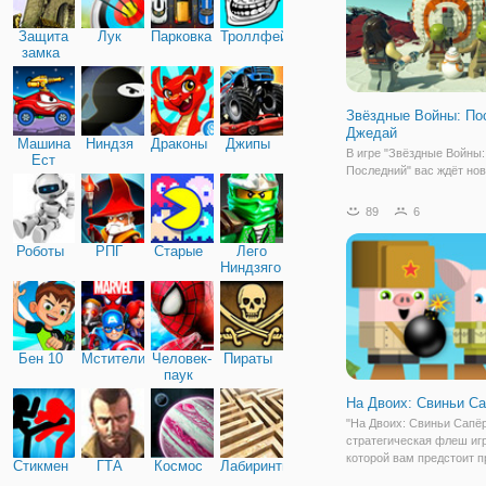
Защита
Лук
Парковка
Троллфейс
замка
Звёздные Войны: По
Джедай
Машина
Ниндзя
Драконы
Джипы
В игре "Звёздные Войны
Ест
Последний" вас ждёт но
Машину
эпических сражений и а
Маленькие фигурки лего
89
6
обладать поистине испо
храбростью и отвагой. З
Роботы
РПГ
Старые
Лего
ждёт серия интереснейш
Ниндзяго
Бен 10
Мстители
Человек-
Пираты
паук
На Двоих: Свиньи С
"На Двоих: Свиньи Сапёр
стратегическая флеш игр
которой вам предстоит 
Стикмен
ГТА
Космос
Лабиринты
навыки стратега, чтобы 