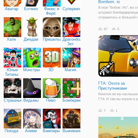
Bombom. io
В игре "Бобом. Ио", вы с
Аватар
Бэтмен
Финес и
Супермен
штурвал бомбардировщи
Ферб
отправитесь в большой г
который нужно разбомби
игры состоит в том, что 
67
5
необходимо бомбить гор
уничтожать всё на своём
Халк
Джедаи
Пришельцы
Драгонболл
течение
Зет
Юные
Монстры
3D
Магия
Титаны
ГТА: Охота за
Преступниками
Конечно же вы наслышан
ГТА. И там вы играли в 
Страшные
Ведьмы
Пиво
Бомбермен
бандита, но в новой онла
"ГТА: Охота за Преступ
7
1
окажетесь по другую сто
истории. А именно, будет
в роли полицейского, ко
Поезда
Аниме
Вампиры
Выживание