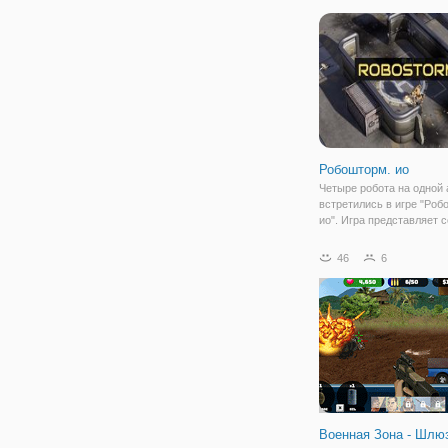
покорять горные вершин
рулем настоящего внедо
Вам предстоит соверши
тяжелый подъем по крут
Робошторм. ио
Четыре робота на одной 
встретились в игре "Роб
ио". Игра представляет 
ио, а значит, игроки со в
оказались здесь, чтобы
46
6
посоревноваться в смек
внимательности и остор
Итак, на
Военная Зона - Шлю