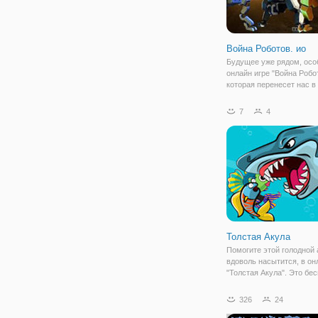
Война Роботов. ио
Будущее уже рядом, осо
онлайн игре "Война Робот
которая перенесет нас в
футуристический мир те
В игре вы будете управл
7
4
по прозвищу Вулкан, ко
готов сразиться с любой 
Флеш
Толстая Акула
Помогите этой голодной 
вдоволь насытится, в он
"Толстая Акула". Это бе
игра на ловкость, в кото
управляете акулой. Суть
326
24
том, чтобы накормить ее
сделать таким образом 