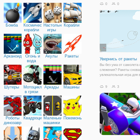
битве. В данной игре вы 
0
0
забавных свиней и може
им победить в битве про
Бомба
Космические
Настольные
Корабли
корабли
игры
Арканоид
Огонь и
Акулы
Ракеты
Увернись от ракеты
вода
Вы без ума от самолета 
слежения? Ракеты снова
увлекательная игра для
самолета и избегания иг
игре вам нужно собирать
Шутеры
Мотоциклы
Аркады
Машины
9
3
избегать отслеживания р
в грязи
других препятствий, так
Роботы
Квадроциклы
Маленькие
Покемоны
динозавры
машинки