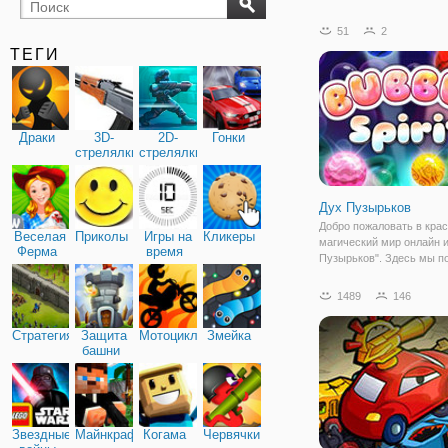
бильярд
карты
51
2
ТЕГИ
Драки
3D-
2D-
Гонки
стрелялки
стрелялки
Дух Пузырьков
Добро пожаловать в кра
Веселая
Приколы
Игры на
Кликеры
магический мир онлайн 
Ферма
время
Пузырьков". Здесь мы 
вернуть все разноцветн
пузырьки на свои законн
1489
146
А для этого нам достато
уничтожать шарики,
Стратегия
Защита
Мотоциклы
Змейка
расположенные на игро
башни
Звездные
Майнкрафт
Когама
Червячки