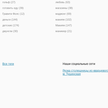
гольф (27)
любовь (63)
готовить еду (39)
магазины (38)
Гравити Фолс (12)
маджонг (69)
деньги (144)
макияж (102)
детские (174)
Макияж (147)
джунгли (30)
маникюр (21)
Все теги
Наши социальные сети
Резка столешницы из кварцевог
м. Тушинская