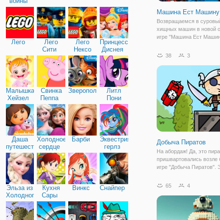
войны
Машина Ест Машину
Возвращаемся в суровы
хищных машин в новой 
игре "Машина Ест Машин
Лего
Лего
Лего
Принцессы
Действия происходят в с
Сити
Нексо
Диснея
машин, где старые авто
38
3
Найтс
любят новичков, а любят
устраивать гонки на выж
Нашим героем будет
Малышка
Свинка
Зверополис
Литл
Хейзел
Пеппа
Пони
Дружба
Даша
Холодное
Барби
Эквестрия
Добыча Пиратов
путешественница
сердце
герлз
На абордаж! Да, это пир
пришвартовались возле 
игре "Добыча Пиратов". 
увлекательная игра о пи
которые украли клад и в
65
4
Эльза из
Кухня
Винкс
Снайпер
государства и решили с
Холодного
Сары
далеко за горизонтом. Но
сердца
смогли далеко