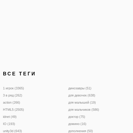
ВСЕ ТЕГИ
1 игрок (3365)
динозавры (51)
3 в ряд (262)
для девочек (638)
action (266)
для малышей (19)
HTML5 (2505)
для мальчиков (586)
idnet (49)
доктор (75)
IO (193)
домино (16)
unity3d (643)
дополнения (50)