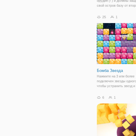
орудия (! ) и должны защ
свой остров базу от вто
самолетов. Вы должны с
самолеты, щелкнув или
25
1
коснувшись их. К счасть
самолеты устарели и не
каких-либо орудий
Бомба Звезда
Нажмите на 3 или более
подключен звезды одного
чтобы устранить звезд и
звезду бомбу при опред
условиях.
6
1