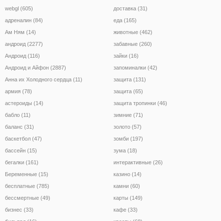
webgl (605)
доставка (31)
адреналин (84)
еда (165)
Ам Ням (14)
животные (462)
андроид (2277)
забавные (260)
Андроид (116)
зайки (16)
Андроид и Айфон (2887)
запоминалки (42)
Анна их Холодного сердца (11)
защита (131)
армия (78)
защита (65)
астероиды (14)
защита тропинки (46)
бабло (11)
зимние (71)
баланс (31)
золото (57)
баскетбол (47)
зомби (197)
бассейн (15)
зума (18)
бегалки (161)
интерактивные (26)
Беременные (15)
казино (14)
бесплатные (785)
камни (60)
бессмертные (49)
карты (149)
бизнес (33)
кафе (33)