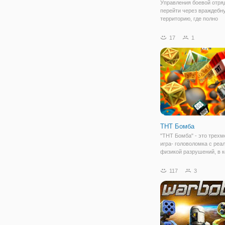
Управления боевой отря
перейти через враждебн
территорию, где полно
вооруженных врагов. Вы
иметь, чтобы проверить
17
1
остроумие и осуществля
виды оборонительную так
чтобы избавиться от вол
ТНТ Бомба
"ТНТ Бомба" - это трехм
игра- головоломка с реа
физикой разрушений, в 
вам предстоит взрывать
различные здания! У вас
117
3
арсенале будет 5 видов 
таких как: тротиловая, в
отталкивающая,