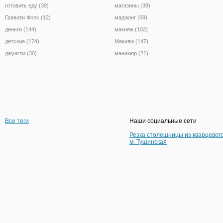
готовить еду (39)
магазины (38)
Гравити Фолс (12)
маджонг (69)
деньги (144)
макияж (102)
детские (174)
Макияж (147)
джунгли (30)
маникюр (21)
Все теги
Наши социальные сети
Резка столешницы из кварцевог
м. Тушинская