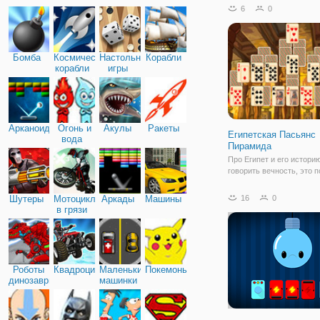
споткнулась и упала, сн
6
0
здоровой. Для этого дос
следовать подсказкам и
использовать мышь для
управления. Представьте
Бомба
Космические
Настольные
Корабли
роли
корабли
игры
Арканоид
Огонь и
Акулы
Ракеты
Египетская Пасьянс
вода
Пирамида
Про Египет и его истори
говорить вечность, это 
одно из самых известны
мире. Пасьянс "Пирамид
Шутеры
Мотоциклы
Аркады
Машины
16
0
прост как своей игрой та
в грязи
правилами. Пирамида сч
одним из семи чудес све
Роботы
Квадроциклы
Маленькие
Покемоны
динозавры
машинки