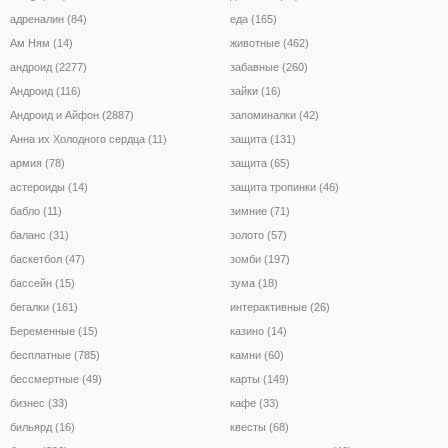
адреналин (84)
еда (165)
Ам Ням (14)
животные (462)
андроид (2277)
забавные (260)
Андроид (116)
зайки (16)
Андроид и Айфон (2887)
запоминалки (42)
Анна их Холодного сердца (11)
защита (131)
армия (78)
защита (65)
астероиды (14)
защита тропинки (46)
бабло (11)
зимние (71)
баланс (31)
золото (57)
баскетбол (47)
зомби (197)
бассейн (15)
зума (18)
бегалки (161)
интерактивные (26)
Беременные (15)
казино (14)
бесплатные (785)
камни (60)
бессмертные (49)
карты (149)
бизнес (33)
кафе (33)
бильярд (16)
квесты (68)