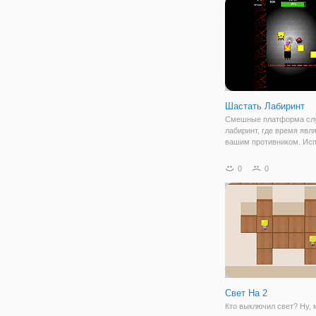
Шастать Лабиринт
Смешные платформа сл
лабиринт, где время явл
вашим противником. Ис
свой свет, чтобы найти в
Черные блоки и покрасит
0
0
Разбивайте блоки, чтобы
добраться до остальных,
остерегайтесь ловушек 
Свет На 2
Кто выключил свет? Ну,