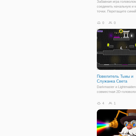
Забавная игра головолом
соединить начальную и 
точки. Перетащите сини
в правильных местах, ч
иметь связь между нача
0
0
конечной точкой.
Повелитель Тьмы и
Служанка Света
Darkmaster и Lightmaiden
совместная 2D-головоло
платформер, вдохновле
серией Fireboy и Watergir
4
1
Присоединяйтесь к Тем
Мастеру и Служанке Све
путешествии по
негостеприимному храму
полному трюков и