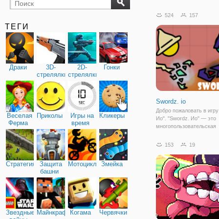
бильярд
карты
524
157
ТЕГИ
Драки
3D-
2D-
Гонки
стрелялки
стрелялки
Swordz. io
Добро пожаловать в игру
Веселая
Приколы
Игры на
Кликеры
Ио". "Swordz. Ио" — это
Ферма
время
многопользовательская
браузерная игра, где вы
сразиться с геймерами с
153
19
мира. Ваши соперники, 
воюют с вами на экране 
Стратегия
Защита
Мотоциклы
Змейка
находиться в другой
башни
Звездные
Майнкрафт
Когама
Червячки