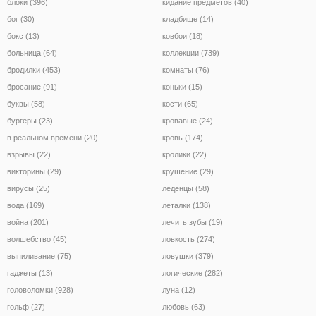
блоки (396)
кидание предметов (40)
бог (30)
кладбище (14)
бокс (13)
ковбои (18)
больница (64)
коллекции (739)
бродилки (453)
комнаты (76)
бросание (91)
коньки (15)
буквы (58)
кости (65)
бургеры (23)
кровавые (24)
в реальном времени (20)
кровь (174)
взрывы (22)
кролики (22)
викторины (29)
крушение (29)
вирусы (25)
леденцы (58)
вода (169)
леталки (138)
война (201)
лечить зубы (19)
волшебство (45)
ловкость (274)
выпиливание (75)
ловушки (379)
гаджеты (13)
логические (282)
головоломки (928)
луна (12)
гольф (27)
любовь (63)