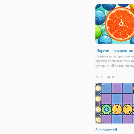
лампочки, чтобы изменит
Шарики: Пузырчатая
Лучшим антистрессом в
времен является старый
пузырчатый пакет. Но м
еще один способ, котор
поможет вам расслабить
2
0
весело провести время.
говорим об онлайн игре 
Пузырчатая История".
8 скоростей