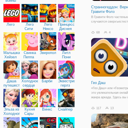
войны
Странногеддон: Вер
Гравити Фолз
В Гравити Фолз частеньк
случаются сверхъестес
Лего
Лего
Лего
Принцессы
события и нападения зло
Сити
Нексо
Диснея
одной из серий произош
68
4
Найтс
нападение злобного
«космического демона» -
Это злодей в виде треуг
глазом, который хотел
Малышка
Свинка
Зверополис
Литл
Хейзел
Пеппа
Пони
Дружба
Даша
Холодное
Барби
Эквестрия
Гео Даш
путешественница
сердце
герлз
«Гео Даш» или «Геометр
это увлекательная онлай
жанра аркада. Здесь вы 
в мире геометрии, где в
управляете мини-кубом,
117
13
Эльза из
Кухня
Винкс
Снайпер
которого нет рук и ног, а
Холодного
Сары
глаза и рот. Он мчится н
сердца
приличной скорости