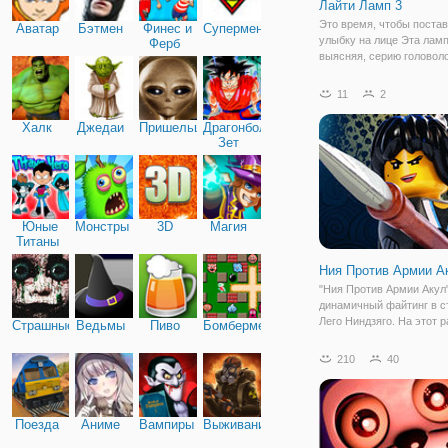
Лайти Ламп 3
Это время, чтобы поста
Аватар
Бэтмен
Финес и
Супермен
улыбку на лице Эта ламп
Ферб
выясняя, серию головол
которые будут освещать
Можно подумать, что вк
11
2
лампочки будет подпруга
просто щелкаете выключ
Халк
Джедаи
Пришельцы
Драгонболл
бац—у вас есть
Зет
Юные
Монстры
3D
Магия
Титаны
Ния Против Армии А
"Ния Против Армии Акул"
динамичный файтинг в с
Лего Ниндзяго. На этот р
Страшные
Ведьмы
Пиво
Бомбермен
предстоит играть не за 
команду воинов света, а 
210
40
одну из них - Нию. Помог
сразиться с многочисле
Поезда
Аниме
Вампиры
Выживание