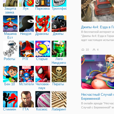
Защита
Лук
Парковка
Троллфейс
замка
Джипы 4х4: Езда в Г
В бесплатной интернет-и
Машина
Ниндзя
Драконы
Джипы
"Джипы 4х4: Езда в Горах
Ест
ждет настоящее испытан
Машину
прочность. Ведь здесь в
предстоит проделать пут
10
4
джипе в горах. Сложная 
местность состоит из
Роботы
РПГ
Старые
Лего
многочисленных ловуше
Ниндзяго
Бен 10
Мстители
Человек-
Пираты
паук
Несчастный Случай 
Беременной
В онлайн аркаде "Несча
Случай с Беременной" 
Стикмен
ГТА
Космос
Лабиринты
поможете Барби, котора