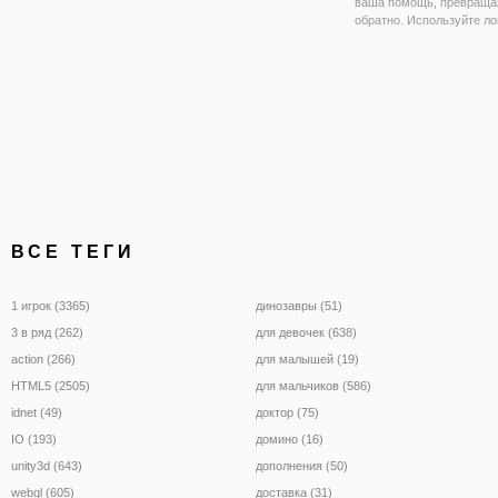
ваша помощь, превраща
обратно. Используйте ло
мышление для освещени
с различными инструме
достаточно яркий, чтобы
завершить эту сложную
головоломку?
ВСЕ ТЕГИ
1 игрок (3365)
динозавры (51)
3 в ряд (262)
для девочек (638)
action (266)
для малышей (19)
HTML5 (2505)
для мальчиков (586)
idnet (49)
доктор (75)
IO (193)
домино (16)
unity3d (643)
дополнения (50)
webgl (605)
доставка (31)