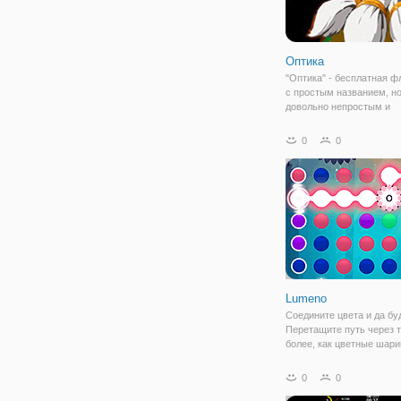
Оптика
"Оптика" - бесплатная ф
с простым названием, но
довольно непростым и
занимательным игровым
процессом. Здесь вы
0
0
познакомитесь с профе
Оптикусом и его помощ
Софией, которые лучше 
разбираются в
Lumeno
Соедините цвета и да буд
Перетащите путь через т
более, как цветные шари
очистить их от игры. Вы
босса на уровень вверх 
0
0
заработать больше движ
забудьте посмотреть вве