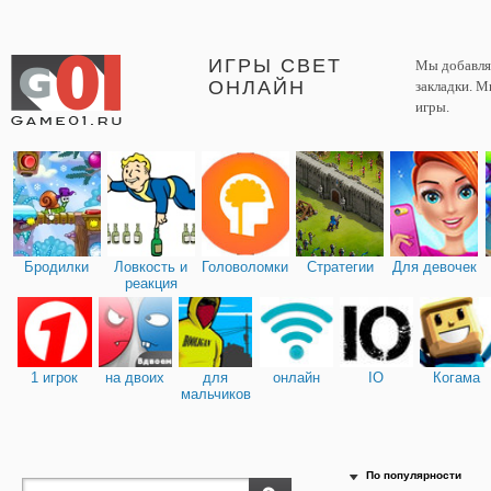
ИГРЫ СВЕТ
Мы добавляе
ОНЛАЙН
закладки. М
игры.
Бродилки
Ловкость и
Головоломки
Стратегии
Для девочек
реакция
1 игрок
на двоих
для
онлайн
IO
Когама
мальчиков
По популярности