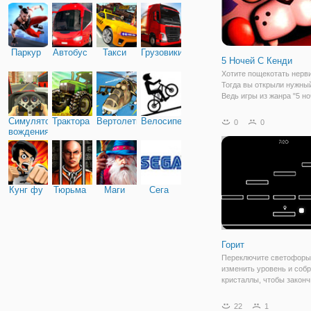
Паркур
Автобус
Такси
Грузовики
5 Ночей С Кенди
Хотите пощекотать нерв
Тогда вы открыли нужный
Ведь игры из жанра "5 но
Фредди" наполнены мрач
страхами и постоянным
Симулятор
Трактора
Вертолеты
Велосипед
0
0
ощущением, что вот сей
вождения
произойдет что-то ужасн
игрой из данного
Кунг фу
Тюрьма
Маги
Сега
Горит
Переключите светофоры
изменить уровень и собр
кристаллы, чтобы законч
Забрать все кристаллы, 
пройти уровень. Исполь
22
1