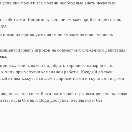
бы успешно пройти все уровни необходимо знать несколько
 свойствами. Например, вода не сможет пройти через огонь
оды.
ки и ваш напарник уже ничем не сможет помочь, уровень
сконцентрировать игроков на совместных слаженных действиях.
ллы.
биринты. Очень важно подобрать хорошего напарника, на
жно лишь при условии командной работы. Каждый должен
рвый взгляд кажутся совсем неприметными и скучными играми,
нию, новые части этой замечательной игры выходят очень редко.
ивать, игры Огонь и Вода доступны бесплатно и без