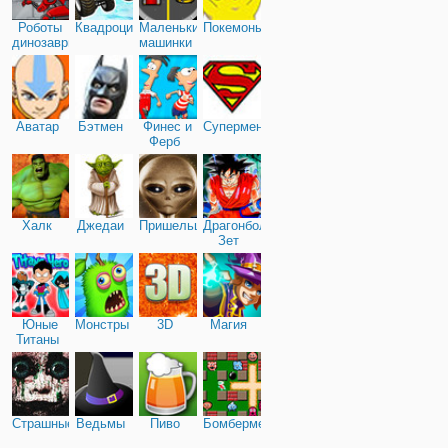
Роботы
Квадроциклы
Маленькие
Покемоны
динозавры
машинки
Аватар
Бэтмен
Финес и
Супермен
Ферб
Халк
Джедаи
Пришельцы
Драгонболл
Зет
Юные
Монстры
3D
Магия
Титаны
Страшные
Ведьмы
Пиво
Бомбермен