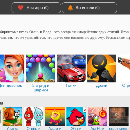
Мои игры (0)
Вы играли (0)
биринтов в играх Огонь и Вода - это всегда взаимодействие двух стихий. Игр
чка, так что не удивляйтесь, что где-то они названы по другому. Бесплатные и
Для девочек
3 в ряд и
Гонки
Драки
Стр
шарики
ые
Улитка
Огонь и
Адам и
Энгри
Ам Ням
подземель