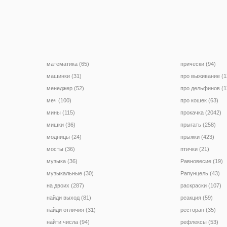
математика (65)
прически (94)
машинки (31)
про выживание (1
менеджер (52)
про дельфинов (1
меч (100)
про кошек (63)
мины (115)
прокачка (2042)
мишки (36)
прыгать (258)
модницы (24)
прыжки (423)
мосты (36)
птички (21)
музыка (36)
Равновесие (19)
музыкальные (30)
Рапунцель (43)
на двоих (287)
раскраски (107)
найди выход (81)
реакция (59)
найди отличия (31)
ресторан (35)
найти числа (94)
рефлексы (53)