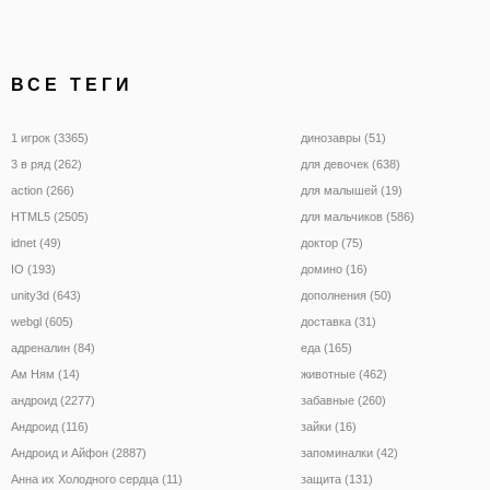
ВСЕ ТЕГИ
1 игрок (3365)
динозавры (51)
3 в ряд (262)
для девочек (638)
action (266)
для малышей (19)
HTML5 (2505)
для мальчиков (586)
idnet (49)
доктор (75)
IO (193)
домино (16)
unity3d (643)
дополнения (50)
webgl (605)
доставка (31)
адреналин (84)
еда (165)
Ам Ням (14)
животные (462)
андроид (2277)
забавные (260)
Андроид (116)
зайки (16)
Андроид и Айфон (2887)
запоминалки (42)
Анна их Холодного сердца (11)
защита (131)