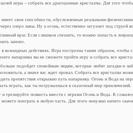
 целей игры – собрать все драгоценные кристаллы. Для того что
:
 имеет свои способности, обусловленные реальными физическими
через озеро лавы. Ну а огонь, естественно затухнет под струей в
главный враг. Если слишком спешить, то можно попасть в ловуш
нать заново.
 в командных действиях. Игра построена таким образом, чтобы 
оего напарника вы не сможете пройти игру и собрать все криста
 больше подойдет спокойным людям, которые любят загадки и ла
оложиться, а иначе вас ждет провал. Собрать все кристаллы мо
дить препятствия открываю путь напарнику. Огонь и Вода на пе
чать играть, как ты погружаешься в сказочный мир приключений.
у и тренируйте ловкость вмести с играми Огонь и Вода. К сожале
ы можете поиграть в любую часть. Для этого ненужно ничего скач