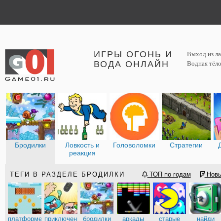
ИГРЫ ОГОНЬ И
Выход из ла
ВОДА ОНЛАЙН
Водная тёло
Бродилки
Ловкость и
Головоломки
Стратегии
реакция
ТЕГИ В РАЗДЕЛЕ БРОДИЛКИ
ТОП по годам
Нов
платформеры
приключения
бродилки
аркады
старые
найди