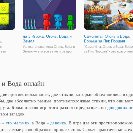
интересные
на 3 Игрока: Огонь, Вода и
Самолёты: Огонь и Вода.
Земля
Борьба за Пик Поршня
нь
из
Увлекательная игра Огонь, Вода и
"Самолёты: Огонь и Вода. Борь
 вам
Земля — это все та же игра про
за Пик Поршня" - это красочная
ость
двух храбрецов - мальчика огня и
аркада в качественной графике 
нтов, эта
девочки воды, но в этой игре к ним
увлекательным геймплеем. Зде
чных
добавился новый член команды,
вы сможете отправиться на
, которые
мальчик земли. Этим дружным
важную операцию по спасению
трио вы можете играть в три
леса от пожара. Выберите свое
 и Вода онлайн
 две противоположности, две стихии, которые объединились в одн
бы, две абсолютно разные, противоположные стихии, что они могу
руга. Большинство игр этого раздела предназначены
для двоих и
вом загадок.
ь –
это мальчик
, а Вода –
девочка
. В игре две эти противоположно
ить самые разнообразные приключения. Сюжет практически всех 