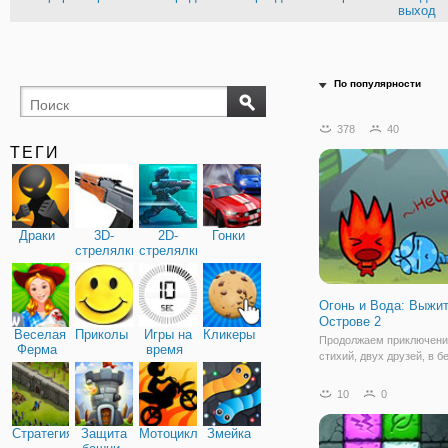
выход
По популярности
378
40
ТЕГИ
Драки
3D-
2D-
Гонки
стрелялки
стрелялки
Огонь и Вода: Выжит
Острове 2
Веселая
Приколы
Игры на
Кликеры
Продолжаем приключени
Ферма
время
стихий, двух друзей, в б
онлайн игре "Огонь и Вод
Выжить на Острове 2". Н
10
0
случилось так, что друз
в засаду, оказавшись на
Стратегия
Защита
Мотоциклы
Змейка
таинственном острове. 