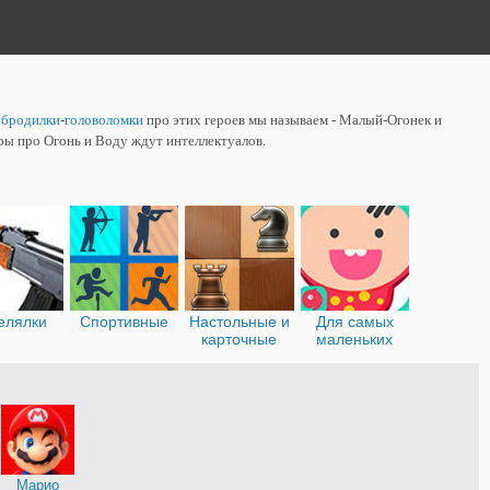
ы
бродилки
-
головоломки
про этих героев мы называем - Малый-Огонек и
гры про Огонь и Воду ждут интеллектуалов.
елялки
Спортивные
Настольные и
Для самых
карточные
маленьких
я
Марио