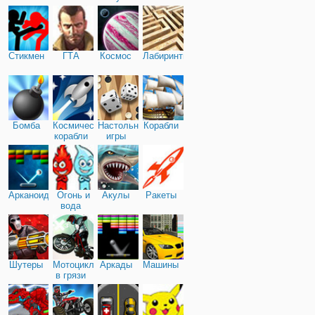
Стикмен
ГТА
Космос
Лабиринты
Бомба
Космические
Настольные
Корабли
корабли
игры
Арканоид
Огонь и
Акулы
Ракеты
вода
Шутеры
Мотоциклы
Аркады
Машины
в грязи