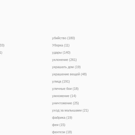
убийство (180)
33)
Уборка (11)
1)
удары (140)
уклонение (261)
украшать дом (19)
украшение вещей (48)
улица (191)
уличные бои (18)
умножение (14)
уничтожение (25)
уход за малышами (21)
фабрика (19)
феи (15)
фентези (18)