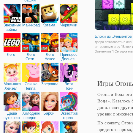
башни
стихиям
Звездные
Майнкрафт
Когама
Червячки
войны
Блоки из Элементов
Добро пожаловать в оче
интересную игру "Блоки 
Элементов"! Сегодня мы
Лего
Лего
Лего
Принцессы
предоставляем возможн
Сити
Нексо
Диснея
сыграть в блоки из элеме
Найтс
игра для любителей бло
интересных головоломок
способны хорошо разить
Игры Огонь
Малышка
Свинка
Зверополис
Литл
Хейзел
Пеппа
Пони
Дружба
Огонь и Вода это
Вода». Казалось 
дополняют друг д
Даша
Холодное
Барби
Эквестрия
уровни с множест
путешественница
сердце
герлз
По сюжету, Огон
предстоит проход