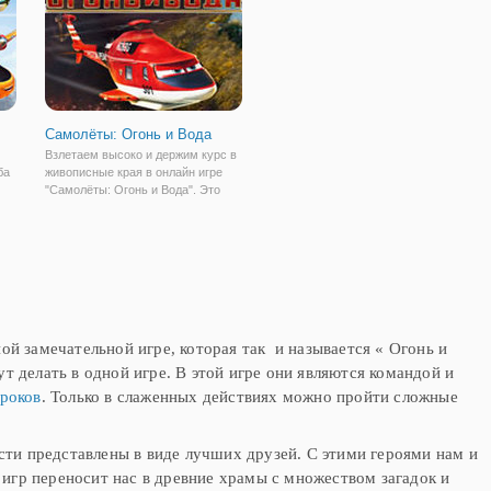
выходу
Самолёты: Огонь и Вода
Взлетаем высоко и держим курс в
ба
живописные края в онлайн игре
"Самолёты: Огонь и Вода". Это
и с
увлекательная игра по мотивам
сь
мультфильма "Самолеты",
которая отлично подойдет для
проведения свободного времени
го
взрослых и
ой замечательной игре, которая так и называется « Огонь и
т делать в одной игре. В этой игре они являются командой и
гроков
. Только в слаженных действиях можно пройти сложные
сти представлены в виде лучших друзей. С этими героями нам и
игр переносит нас в древние храмы с множеством загадок и