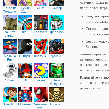
ловушек. Одна из
правил этой игры
Эльза из
Кухня
Винкс
Снайпер
Холодного
Сары
сердца
Каждый герой
или проплыть 
Спешка - ваш 
Защита
Лук
Парковка
Троллфейс
придется начи
замка
Секрет успеха
Без помощи св
Данная серия игр
Машина
Ниндзя
Драконы
Джипы
которого можно п
Ест
Машину
постепенно прохо
но стоит лишь на
Развивайте логик
Роботы
РПГ
Старые
Лего
У нас на сайте в
Ниндзяго
регистрации.
Бен 10
Мстители
Человек-
Пираты
паук