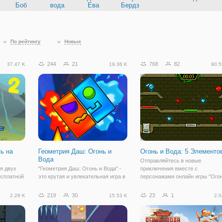
Боб
вода
Ева
Бердз
По рейтингу
Новые
244
21
768
82
37.47 K
19.36 K
90.5
ь на
Геометрия Даш: Огонь и
Огонь и Вода: 5 Элементо
Вода
Отправляйтесь в новые
я двух
"Геометрия Даш: Огонь и Вода" -
приключения вместе с
есплатной
это крутая и увлекательная игра в
персонажами онлайн игры "Ого
а:
жанре аркада, которая не оставит
и Вода: 5 Элементов". Это онла
а этот раз
вас равнодушными. В данной
бродилка на двоих, в которой о
219
30
23
1
2.29 K
15.53 K
2.0
ья попали
части вас ждет обновленная,
игрок управляет персонажем
свежая графика, неизменно
огнем, а другой - водой. Вместе
Теперь
захватывающие препятствия, и
предстоит пройти