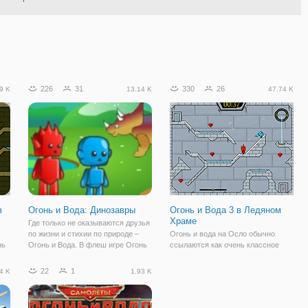
226
31
330
26
9 K
13.14 K
47.74 K
в
Огонь и Вода: Динозавры
Огонь и Вода 3 в Ледяном
Храме
Где только не оказываются друзья
по жизни и стихии по природе –
Огонь и вода на Осло обычно
нь
Огонь и Вода. В флеш игре Огонь
ссылаются как очень классное
йн
и Вода: Динозавры герои
время на их пути в ледяном храме
дин
погрузятся в мир Юрского
много опасностей подстерегает в
22
1
4 K
1.93 K
периода. Динозавры живут своей
ледяном храме необходимо
 им
жизнью, разгуливают по джунглям
выполнить много задач, чтобы
и бродят в
получить эти отважные герои к