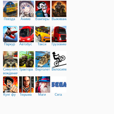
Поезда
Аниме
Вампиры
Выживание
Паркур
Автобус
Такси
Грузовики
Симулятор
Трактора
Вертолеты
Велосипед
вождения
Кунг фу
Тюрьма
Маги
Сега