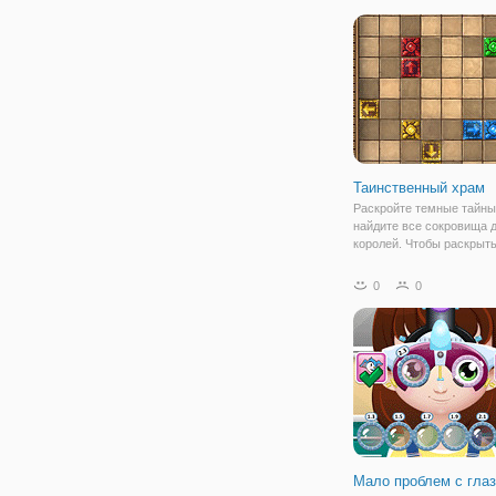
обслуживает клиентов в
избежание некоторых пр
клиентов.
Таинственный храм
Раскройте темные тайны
найдите все сокровища 
королей. Чтобы раскрыт
храма, Вы должны собра
драгоценные камни на ур
0
0
Мало проблем с гла