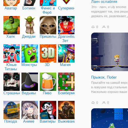
Ланч ослабляя
Это - ланч, и Lily вполне
Аватар
Бэтмен
Финес и
Супермен
надоедают так, она реши
Ферб
держать ее, развлекают,
вредные вещи! Попытай
помочь ей и избежать бы
0
0
пойманными учителями.
Халк
Джедаи
Пришельцы
Драгонболл
Зет
Юные
Монстры
3D
Магия
Титаны
Прыжок, Побег
Прыгайте на самый верх
в ловушке под стальные
Насколько хорошо ваши 
Страшные
Ведьмы
Пиво
Бомбермен
сроки в этой веселой игр
прыгать? Используйте с
0
0
ходули и прыгать на сво
сейчас.
Поезда
Аниме
Вампиры
Выживание