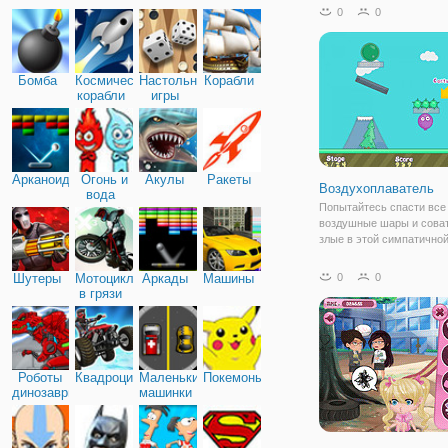
их хочет?
0
0
Бомба
Космические
Настольные
Корабли
корабли
игры
Арканоид
Огонь и
Акулы
Ракеты
Воздухоплаватель
вода
Попытайтесь спасти все
воздушные шары и соват
злые в этой симпатично
головоломке физики. 5 т
воздушного шара с уни
Шутеры
Мотоциклы
Аркады
Машины
0
0
навыками и 24 загадки ж
в грязи
Роботы
Квадроциклы
Маленькие
Покемоны
динозавры
машинки