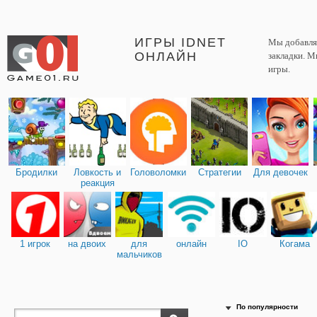
ИГРЫ IDNET
Мы добавляе
ОНЛАЙН
закладки. М
игры.
Бродилки
Ловкость и
Головоломки
Стратегии
Для девочек
реакция
1 игрок
на двоих
для
онлайн
IO
Когама
мальчиков
По популярности