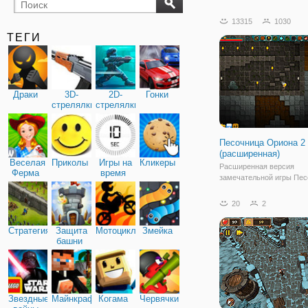
бильярд
карты
13315
1030
ТЕГИ
Драки
3D-
2D-
Гонки
стрелялки
стрелялки
Песочница Ориона 2
(расширенная)
Веселая
Приколы
Игры на
Кликеры
Расширенная версия
Ферма
время
замечательной игры Пес
Ориона! Вы должны выжи
девственном мире путем
20
2
материалов, разработки
инструментов и брони. 
Стратегия
Защита
Мотоциклы
Змейка
в Песочнице Ориона
башни
импровизированные укр
успешно
Звездные
Майнкрафт
Когама
Червячки