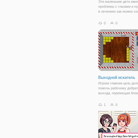
Эти маленькие дети име
проблемы с глазами и н
в лечениях как можно ск
Дайте им обследование г
за глазами и lasik хирург
0
0
Выполните все те медиц
процедура должным обр
дайте этим детям
Выходной искатель
Игроки главная цель до
помочь рабочему добрат
выхода, перемещая блоки
пути. Есть 25 интересны
в игре, таким образом, В
1
0
будете скучать.