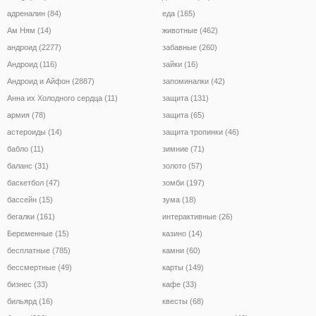
адреналин (84)
еда (165)
Ам Ням (14)
животные (462)
андроид (2277)
забавные (260)
Андроид (116)
зайки (16)
Андроид и Айфон (2887)
запоминалки (42)
Анна их Холодного сердца (11)
защита (131)
армия (78)
защита (65)
астероиды (14)
защита тропинки (46)
бабло (11)
зимние (71)
баланс (31)
золото (57)
баскетбол (47)
зомби (197)
бассейн (15)
зума (18)
бегалки (161)
интерактивные (26)
Беременные (15)
казино (14)
бесплатные (785)
камни (60)
бессмертные (49)
карты (149)
бизнес (33)
кафе (33)
бильярд (16)
квесты (68)