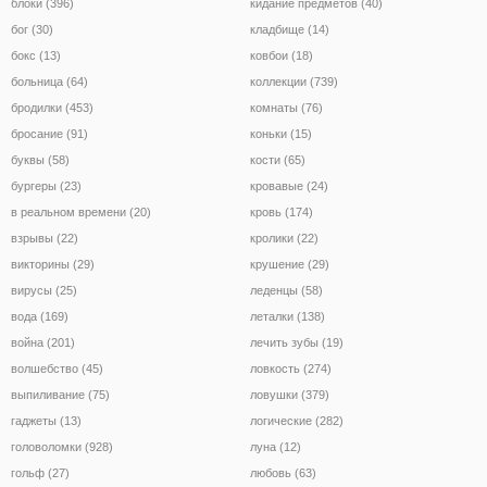
блоки (396)
кидание предметов (40)
бог (30)
кладбище (14)
бокс (13)
ковбои (18)
больница (64)
коллекции (739)
бродилки (453)
комнаты (76)
бросание (91)
коньки (15)
буквы (58)
кости (65)
бургеры (23)
кровавые (24)
в реальном времени (20)
кровь (174)
взрывы (22)
кролики (22)
викторины (29)
крушение (29)
вирусы (25)
леденцы (58)
вода (169)
леталки (138)
война (201)
лечить зубы (19)
волшебство (45)
ловкость (274)
выпиливание (75)
ловушки (379)
гаджеты (13)
логические (282)
головоломки (928)
луна (12)
гольф (27)
любовь (63)