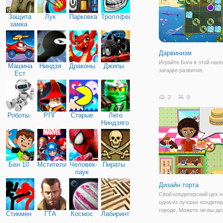
Защита
Лук
Парковка
Троллфейс
замка
Дарвинизм
Играйте Бога в этой нал
Машина
Ниндзя
Драконы
Джипы
загадке развития.
Ест
Машину
2
0
Роботы
РПГ
Старые
Лего
Ниндзяго
Бен 10
Мстители
Человек-
Пираты
паук
Дизайн торта
Свой кондитерский цех 
одна из лучших кондитер
городе. Можете ли вы ди
Стикмен
ГТА
Космос
Лабиринты
выбрали торты клиента 