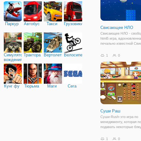
Паркур
Автобус
Такси
Грузовики
Свисающее НЛО
Свисающее НЛО - свобо
html5 игра, вдохновленн
печально известной Св
Птицей! На сей раз Вы в
унылого иностранца, си
Симулятор
Трактора
Вертолеты
Велосипед
1
0
планете вставляет скуку.
вождения
изменяется, когда он
сосредотачивает
Кунг фу
Тюрьма
Маги
Сега
Суши Раш
Суши-Rush-это игра по
менеджменту, которая п
подавать некоторые блю
японской кухни для клие
быстро, как вы можете, к
1
0