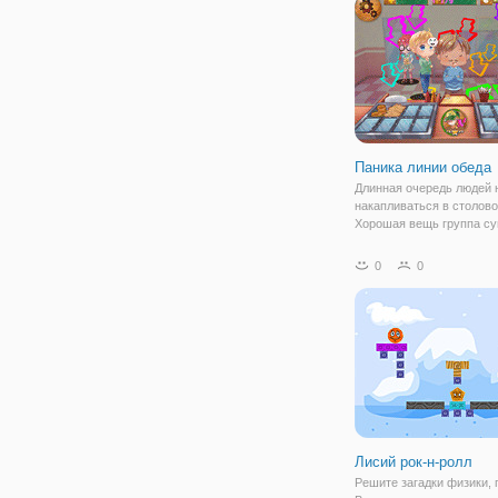
Паника линии обеда
Длинная очередь людей 
накапливаться в столово
Хорошая вещь группа су
серверов здесь к спасен
Подайте еду правильно и
0
0
скоростью, как Вы может
Закончите все заказы пр
время закончится, и
Лисий рок-н-ролл
Решите загадки физики, 