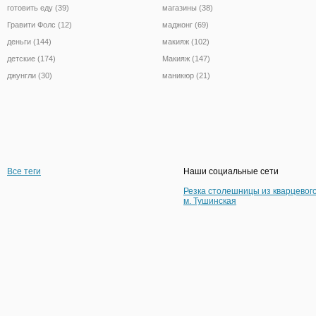
готовить еду (39)
магазины (38)
Гравити Фолс (12)
маджонг (69)
деньги (144)
макияж (102)
детские (174)
Макияж (147)
джунгли (30)
маникюр (21)
Все теги
Наши социальные сети
Резка столешницы из кварцевог
м. Тушинская