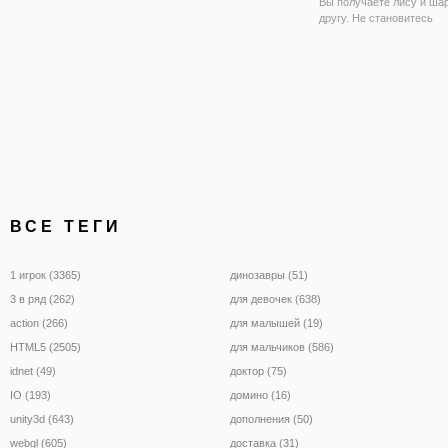
Вы получаете лису и шар
другу. Не становитесь
озадаченными!
ВСЕ ТЕГИ
1 игрок (3365)
динозавры (51)
3 в ряд (262)
для девочек (638)
action (266)
для малышей (19)
HTML5 (2505)
для мальчиков (586)
idnet (49)
доктор (75)
IO (193)
домино (16)
unity3d (643)
дополнения (50)
webgl (605)
доставка (31)