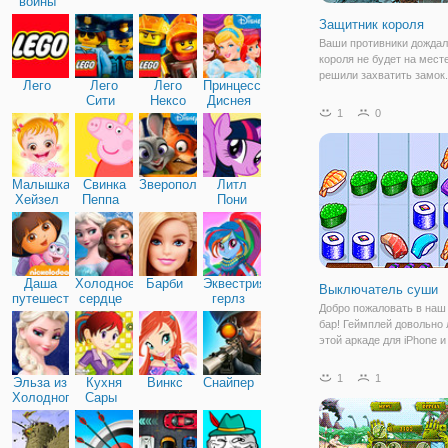
войны
Защитник короля
Ваши противники дождал
короля не будет на мест
решили захватить замок.
Лего
Лего
Лего
Принцессы
не знали, что у королевс
Сити
Нексо
Диснея
стража, которая готова д
1
0
Найтс
любому врагу. Проявите 
стратег и защитите замо
Малышка
Свинка
Зверополис
Литл
Хейзел
Пеппа
Пони
Дружба
Даша
Холодное
Барби
Эквестрия
Выключатель суши
путешественница
сердце
герлз
Добро пожаловать в наш
бар! Геймплей довольно 
этой аркаде для iPhone и
Андроида. Вы видите, чт
суши падает. Соответст
1
1
Эльза из
Кухня
Винкс
Снайпер
или больше суши того ж
Холодного
Сары
типа, чтобы заполнить п
сердца
Сильно