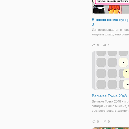
Высшая школа супер
3
Изя возвращается с но
модным шкаф, много ва
решений, и большего оп
когда-либо, все, что зав
0
1
супер Звезда средней ш
эпизод 3! Узнайте больше
нравится жить жизнью, к
истинный
Великая Точка 2048
Великие Точки 2048 - игр
загадки и Ваша миссия,
соответствовать элемен
же самым числом точек. 
лучший способ расслаби
0
0
развлечь себя и обучат
отруби в той же самой св