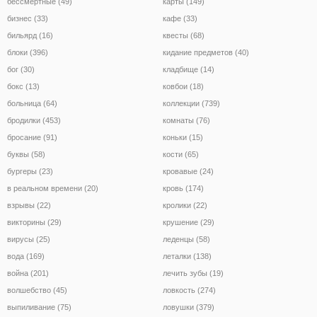
бессмертные (49)
карты (149)
бизнес (33)
кафе (33)
бильярд (16)
квесты (68)
блоки (396)
кидание предметов (40)
бог (30)
кладбище (14)
бокс (13)
ковбои (18)
больница (64)
коллекции (739)
бродилки (453)
комнаты (76)
бросание (91)
коньки (15)
буквы (58)
кости (65)
бургеры (23)
кровавые (24)
в реальном времени (20)
кровь (174)
взрывы (22)
кролики (22)
викторины (29)
крушение (29)
вирусы (25)
леденцы (58)
вода (169)
леталки (138)
война (201)
лечить зубы (19)
волшебство (45)
ловкость (274)
выпиливание (75)
ловушки (379)