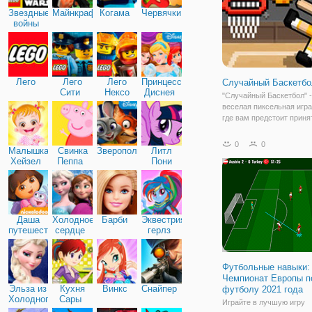
Звездные
Майнкрафт
Когама
Червячки
войны
Лего
Лего
Лего
Принцессы
Случайный Баскетбо
Сити
Нексо
Диснея
"Случайный Баскетбол" -
Найтс
веселая пиксельная игра
где вам предстоит приня
участие в баскетбольны
соревнованиях, в котор
0
0
Малышка
Свинка
Зверополис
Литл
значительную роль в по
Хейзел
Пеппа
Пони
играет простое везение!
Дружба
можете играть в одиночк
Даша
Холодное
Барби
Эквестрия
путешественница
сердце
герлз
Футбольные навыки:
Чемпионат Европы п
Эльза из
Кухня
Винкс
Снайпер
футболу 2021 года
Холодного
Сары
Играйте в лучшую игру
сердца