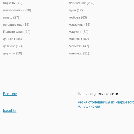
гаджеты (13)
логические (282)
головоломки (928)
луна (12)
гольф (27)
любовь (63)
готовить еду (39)
магазины (38)
Гравити Фолс (12)
маджонг (69)
деньги (144)
макияж (102)
детские (174)
Макияж (147)
джунгли (30)
маникюр (21)
Все теги
Наши социальные сети
Резка столешницы из кварцевог
м. Тушинская
basel.kz