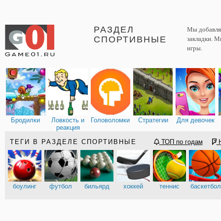
РАЗДЕЛ
Мы добавляе
СПОРТИВНЫЕ
закладки. М
игры.
Бродилки
Ловкость и
Головоломки
Стратегии
Для девочек
реакция
ТЕГИ В РАЗДЕЛЕ СПОРТИВНЫЕ
ТОП по годам
Н
боулинг
футбол
бильярд
хоккей
теннис
баскетбол