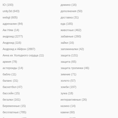
IO (193)
домино (16)
unity3d (643)
дополнения (50)
webgl (605)
доставка (31)
адреналин (84)
еда (165)
Ам Ням (14)
животные (462)
андроид (2277)
забавные (260)
Андроид (116)
зайки (16)
Андроид и Айфон (2887)
запоминалки (42)
Анна их Холодного сердца (11)
защита (131)
армия (78)
защита (65)
астероиды (14)
защита тропинки (46)
бабло (11)
зимние (71)
баланс (31)
золото (57)
баскетбол (47)
зомби (197)
бассейн (15)
зума (18)
бегалки (161)
интерактивные (26)
Беременные (15)
казино (14)
бесплатные (785)
камни (60)