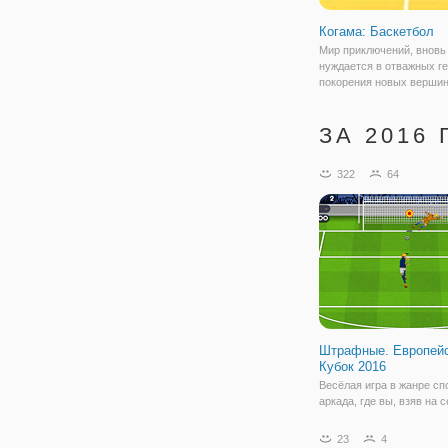
Когама: Баскетбол
Мир приключений, вновь
нуждается в отважных г
покорения новых вершин
теперь спортивных. Да, 
битвы уже давно отошли
ЗА 2016 
план, и теперь все рину
играть бесплатно в баск
не просто в
322
64
Штрафные. Европей
Кубок 2016
Весёлая игра в жанре сп
аркада, где вы, взяв на 
управление одной из ком
Европы, будете биться з
23
4