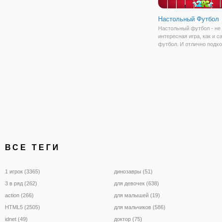
Настольный Футбол
Настольный футбол - не
интересная игра, как и с
футбол. И отлично подхо
того, чтобы увлекательн
провести время. В онлай
"Настольный Футбол" у в
возможность прокачать 
навыки футболиста, и
ВСЕ ТЕГИ
1 игрок (3365)
динозавры (51)
3 в ряд (262)
для девочек (638)
action (266)
для малышей (19)
HTML5 (2505)
для мальчиков (586)
idnet (49)
доктор (75)