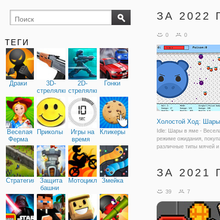
ЗА 2022 
0
0
ТЕГИ
Драки
3D-
2D-
Гонки
стрелялки
стрелялки
Холостой Ход: Шары
Idle: Шары в яме - Весел
Веселая
Приколы
Игры на
Кликеры
Ферма
время
режиме ожидания, покуп
различные типы мячей и
получайте деньги, когда 
подпрыгивают и падают.
ЗА 2021 
нужно накапливать шары
чтобы использовать их в
Стратегия
Защита
Мотоциклы
Змейка
боссами. Улучшайте
башни
39
7