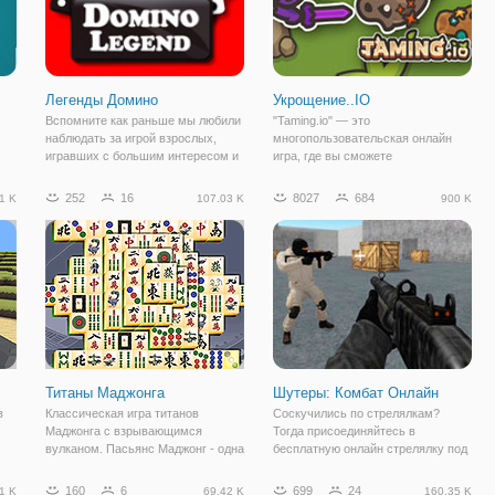
Легенды Домино
Укрощение..IO
Вспомните как раньше мы любили
"Taming.io" — это
наблюдать за игрой взрослых,
многопользовательская онлайн
игравших с большим интересом и
игра, где вы сможете
азартом в настольные игры: на
схлестнуться с игроками со всего
улице, во дворах, дома. Одной с
земного шара и стать владельцем
252
16
8027
684
1 K
107.03 K
900 K
этих легендарных игр была, игра
забавного питомца. Игра уже
ред
домино. Не возможно было так
заняла свою нишу в коллекции
просто
любимых ио игр многих геймеров.
Титаны Маджонга
Шутеры: Комбат Онлайн
в
Классическая игра титанов
Соскучились по стрелялкам?
Маджонга с взрывающимся
Тогда присоединяйтесь в
вулканом. Пасьянс Маджонг - одна
бесплатную онлайн стрелялку под
из самых популярных настольных
названием "Шутеры: Комбат
то,
игр в мире. Простые правила и
Онлайн". Это классический шутер
160
6
699
24
1 K
69.42 K
160.35 K