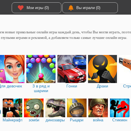
Мои игры (0)
Вы играли (0)
м новые прикольные онлайн игры каждый день, чтобы Вы могли играть, поэтом
 глупыми играми и рекламой, а добавляем только самые лучшие онлайн игры.
Для девочек
3 в ряд и
Гонки
Драки
Стр
шарики
Майнкрафт
зомби
динозавры
Рыцари
война
Стикмен