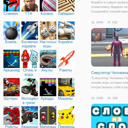
Играйте в самую захва
головоломку Маджонг на 
Сохраняйте спокойствие
Стикмен
ГТА
Космос
Лабиринты
готовы к приключению, 
вы будете дорожить, ког
6446
542
играть вместе. Нажмите
открытых плиток одного и
Бомба
Космические
Настольные
Корабли
корабли
игры
Арканоид
Огонь и
Акулы
Ракеты
Симулятор Человека
вода
"Симулятор Человека-Па
онлайн игра, которая по
почувствовать себя в ро
супергероя. Если раньш
почувствовать себя гер
Шутеры
Мотоциклы
Аркады
Машины
1599
108
было лишь надеть ново
в грязи
маску, то теперь достат
присоединиться в
Роботы
Квадроциклы
Маленькие
Покемоны