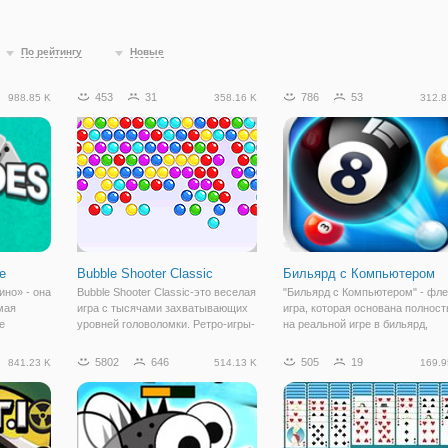
По рейтингу
Новые
453
31
786
53
988.85 K
358.16 K
312.8
е
Bubble Shooter Classic
Бильярд с Компьютером
ино» - она
Bubble Shooter Classic-это веселая
"Бильярд с Компьютером" - фл
мая
игра с тысячами захватывающих
игра, которая основана полнос
е
уровней головоломки. Ретро-игры-
на реальной игре в бильярд,
ры. У
самые крутые, и Bubble Shooter
правила здесь точно такие же.
и, на
Classic-только одна из них.
Несмотря на название - это
5802
646
505
19
841.23 K
514.13 K
169.9
рные
Перетащите мышь, чтобы
совершенно стандартный билья
й с
переместить лазерный прицел в
который имеет точно такие же
направлении
правила,