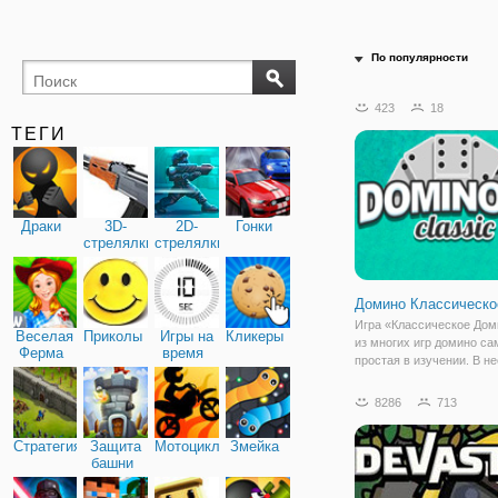
По популярности
423
18
ТЕГИ
Драки
3D-
2D-
Гонки
стрелялки
стрелялки
Домино Классическо
Игра «Классическое Дом
Веселая
Приколы
Игры на
Кликеры
из многих игр домино са
Ферма
время
простая в изучении. В не
классические правила иг
всех играющих есть кост
8286
713
которых нанесенные че
точки. По очереди кажды
Стратегия
Защита
Мотоциклы
Змейка
игроков делают ход,
башни