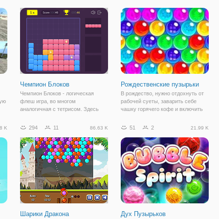
на
расслабляющий игровой процесс
от первого лица, в котором
жду
означают, что любой желающий
намечается серьезная
может насладиться
перестрелка. Вы будете играть в
Чемпион Блоков
Рождественские пузырьки
Чемпион Блоков - логическая
В рождество, нужно отдохнуть от
рую
флеш игра, во многом
рабочей суеты, заварить себе
аналогичная с тетрисом. Здесь
чашку горячего кофе и включить
вам предстоит расположить
интересную и увлекательную
красочные фигуры таким образом,
головоломку, чтобы как следует
294
11
51
2
8 K
86.63 K
21.99 K
чтобы они создавали полноценные
развлечь свой интеллект. Можно
ор
строки или столбцы. На игровом
конечно поиграть в классически
поле будут
игры,
Шарики Дракона
Дух Пузырьков