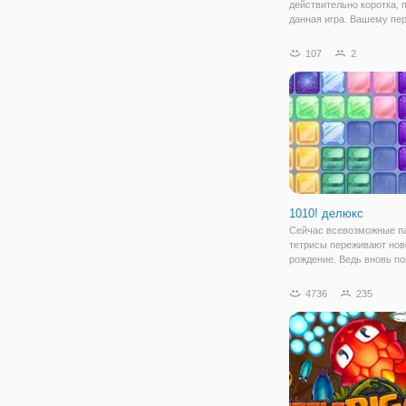
действительно коротка, 
данная игра. Вашему пе
предстоит пройти путь из
жестоких уровней. Преп
107
2
встречаются самые разн
метание стрелами, остр
1010! делюкс
Сейчас всевозможные п
тетрисы переживают нов
рождение. Ведь вновь п
тенденция на настольны
логические игры и голов
4736
235
Поэтому различные сбо
логических игр, тоже ста
популярными впервые з