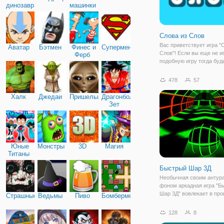
динозавры
машинки
Слова из Слов
Вас приветствует игра "
Аватар
Бэтмен
Финес и
Супермен
Слов"! Если вы еще не и
Ферб
подобную игру тогда буд
осторожны и приготовьте
что в эту игру вы теперь
478
57
играть очень часто! Вед
из Слов" относятся к
Халк
Джедаи
Пришельцы
Драгонболл
Зет
Юные
Монстры
3D
Магия
Титаны
Быстрый Шар 3Д
Необычная своим антур
фоном аркадная игра "Б
Шар 3Д" вовлекает в про
Страшные
Ведьмы
Пиво
Бомбермен
первых минут. Уровни б
проходить в темном про
128
8
где неожиданно будут п