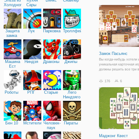
Эльза из
Кухня
Винкс
Снайпер
вас появилось много св
Холодного
Сары
времени, тогда не тратьт
сердца
Защита
Лук
Парковка
Троллфейс
замка
Замок Пасьянс
Вы когда-нибудь хотели 
Машина
Ниндзя
Драконы
Джипы
уникальная карточная иг
Ест
должны решить все три
Машину
стека и карты правильно
почти похожа на пасьянс
176
6
гораздо более сложный.
играть в нее и нажмите н
Роботы
РПГ
Старые
Лего
Ниндзяго
Бен 10
Мстители
Человек-
Пираты
паук
Маджонг Квест