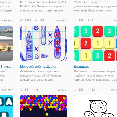
тывающую
В: Что такое битва за Галактику? A:
"Рыбка Ест Рыбку 3" - это
y8. com!
Battle for the Galaxy - это научно-
увлекательная игра для дружны
 и будьте
фантастическая стратегическая
компаний. Ведь в нее можно
которым
игра, созданная играми AMT, и
играть как одному игроку, так и
да будете
опубликованная Ninja Kiwi. Он был
двум и даже трем. Вы погрузит
1659
159
139
7
486.26 K
193.08 K
60.
 на пары
первым в бета-состоянии в конце
в подводный мир рыбок, где
 того же
августа 2014 года. Он
будете управлять одной из них.
Ваша рыбка
-Паука
Морской Бой на Двоих
Двадцать
ука" -
Любимая игра всех времен и
Любители головоломки, жанры 
может
народов - морской бой одна из
подбору пары и аналогичные
ли
лучших альтернатив для
категории,могут попробовать с
е чтобы
проведения досуга с друзьями и
умственные силы в игре
оем нужно
близкими. Ведь это не только
"Двадцать". Это простая,
85
6
688
33
876.75 K
49.67 K
84.3
годнюю
затягивающая и отчасти азартная
красочная игра с понятными
очно
игра, но и полезная. Морской бой
правилами. А заключаются они 
тренирует
следующем. На поле