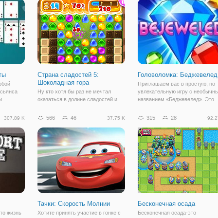
одки,
сегодня мы перенесемся в мир
в трехмерной графике, на движ
разноцветных геометрических
Юнити, что говорит о хорошем
качестве.
ты
Страна сладостей 5:
Головоломка: Беджевелед
Шоколадная гора
обой
Приглашаем вас в простую, но
асьянса
Ну кто хотя бы раз не мечтал
увлекательную игру с необычн
и
оказаться в долине сладостей и
названием «Беджевелед». Это
 собрано
шоколадных ручьев? Если с этой
головоломка, про которую говор
 удобства
детской (и не только) мечтой
«в ней залипаешь надолго». Зн
566
46
315
28
307.89 K
37.75 K
92.2
 данного
проблематично в реальной жизни,
по себе, что это действительно
ле игры
то в виртуальной все возможно. В
так. Правила игры довольно
частности, в игре «Страна
просты и
сладостей
Тачки: Скорость Молнии
Бесконечная осада
что жизнь
Хотите принять участие в гонке с
Бесконечная осада-это