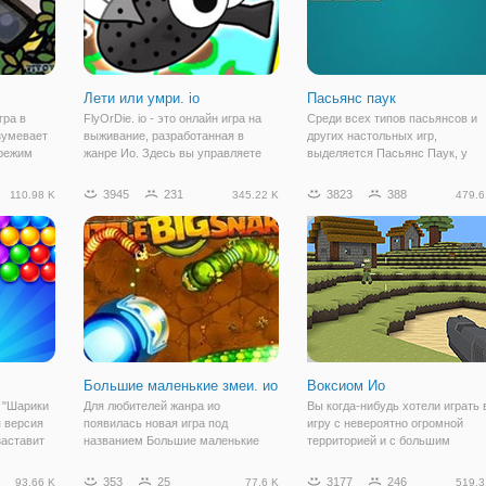
Лети или умри. io
Пасьянс паук
гра в
FlyOrDie. io - это онлайн игра на
Среди всех типов пасьянсов и
зумевает
выживание, разработанная в
других настольных игр,
 режим
жанре Ио. Здесь вы управляете
выделяется Пасьянс Паук, у
ранство
забавной маленькой мухой,
которого немного изменены
твий.
которая находится в неком
правила игры. Наверняка вы
3945
231
3823
388
110.98 K
345.22 K
479.6
пространстве в окружении других
когда-то играли в Паук, так как
в.ио
насекомых. Так как данный
собрать его довольно легко. Пе
игровой жанр
вами будут случайным
Большие маленькие змеи. ио
Воксиом Ио
у "Шарики
Для любителей жанра ио
Вы когда-нибудь хотели играть 
я версия
появилась новая игра под
игру с невероятно огромной
заставит
названием Большие маленькие
территорией и с большим
 а и
змеи. ио . Напомним, что данный
количеством онлайн-игроков
. Если у
жанр подразумевает
вокруг? Ну, тогда Voxiom IO-это 
353
25
3177
246
93.66 K
77.6 K
519.3