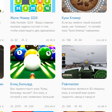
Желе Номер 1024
Куки Кликер
я
Jelly Number 1024 - Ваша главная
Если вы любите такой игровой
-
игровая задача состоит в том,
жанр, как "кликеры", то онлайн
чтобы перетащить два одинаковых
игра "Куки Кликер" наверняка
числа, чтобы сделать большее
придется вам по вкусу. Ведь здесь
число до 1024. Перетащите блок
мы будем продвигать свое
62
2
766
64
1 K
46.68 K
114.49 K
на другой с тем же номером. Вы
шоколадное печенье, которое на
можете продолжать играть в эту
вид очень аппетитное. Если вы не
знакомы
ин
Блиц Бильярд
Flakmeister
Вас приветствует игра "Блиц
Flakmeister является 3D обороны
Бильярд- вызов"! Это игра, в
игра, в которой вам нужно
которой у вас появилась большая
защитить завод и город от
возможность сыграть в бильярд,
воздушных налетов. Вы являетесь
 на
где мы с вами примем участие в
частью императорской
2370
134
156
43
1 K
259.49 K
41.68 K
на
интересном турнире. Здесь вы
серебряной армии, которые,