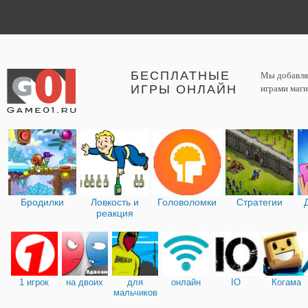
БЕСПЛАТНЫЕ
Мы добавляе
ИГРЫ ОНЛАЙН
играми маги
Бродилки
Ловкость и
Головоломки
Стратегии
реакция
1 игрок
на двоих
для
онлайн
IO
Когама
мальчиков