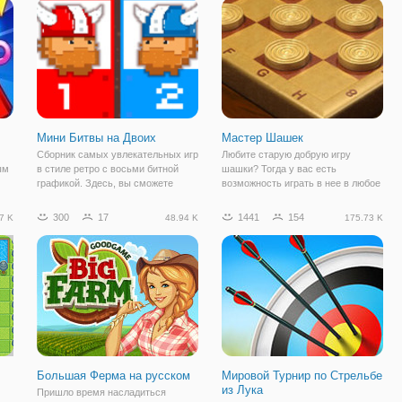
ке
будете играть за игрока, который
случается, проигрывают войну.
должен
Сможете ли вы пережить
Мини Битвы на Двоих
Мастер Шашек
Сборник самых увлекательных игр
Любите старую добрую игру
ым
в стиле ретро с восьми битной
шашки? Тогда у вас есть
графикой. Здесь, вы сможете
возможность играть в нее в любое
ят
найти самые популярные игры
время, онлайн в игре "Мастер
аем
разных жанров — от безумных
Шашек". Покажите насколько
300
17
1441
154
7 K
48.94 K
175.73 K
перестрелок до спасения людей с
хорошо вы подкованы в этой игре
необитаемого острова. Мини игра
и попробуйте победить в баталиях
будет
реального
Большая Ферма на русском
Мировой Турнир по Стрельбе
из Лука
Пришло время насладиться