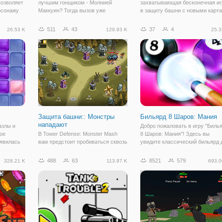
позволяет
лучшим гонщиком - Молнией
захватывающая бесконечная иг
рсонажу
Маккуин? Тогда вызов уже
в защиту башни с новыми карт
 16
брошен, осталось решить, принять
ежедневно и потрясающей
ятствия
его или нет. В онлайн игре "Тачки:
графикой. Ваша цель состоит в
511
43
37
4
26.53 K
129.93 K
25.3
ые:
Скорость Молнии" вы сможете
том, чтобы разместить и
ые шипы,
погрузиться в атмосферу
расположить свои защитные
скорости, драйва
башни, чтобы противостоять
Защита башни:: Монстры
Бильярд 8 Шаров: Мания
нападают
азлы и
Добро пожаловать в игру "Биль
ое
В Tower Defense: Monster Mash
8 Шаров: Мания"! Здесь вы
оявилась
вам предстоит пробиваться сквозь
увидите классический бильярд 
е,
волны противников на отдельных
двоих игроков. Вы хотели когда-
оломки.
уровнях. Размещайте башни в
нибудь пригласить своего друга
488
63
8521
579
328.21 K
113.97 K
693.0
рники
сборных местах, которые имеют
домой и сыграть с ним в билья
ли
различные типы атак, постоянно
за одним столом? Тогда эта игр
а
улучшайте их, чтобы иметь
возможность