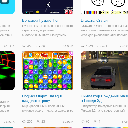
Большой Пузырь Поп
Drawaria Онлайн
Слова из
Пузырь шутер игра с спец! Просто
Drawaria Online - это бесплатна
грали в
стрелять пузырьками с
многопользовательская онлайн
ьте очень
аналогичным цветные пузырь
игра для рисования специально
сь к тому
время старта для того, чтобы
для детей! Он сочетает в себе
 будите
соответствовать их! Их быстро
умение иллюстрировать слово,
380
20
4034
321
46.16 K
85.53 K
222.0
ь "Слова
матч за бонусное время!
чтобы представить его другим
игрокам, и угадывать
нарисованное
Подбери пару: Назад в
Симулятор Вождения Маш
сладкую страну
в Городе 3Д
ажем и
ыстрый
Мир красочных и необычных
Симулятор Вождения Машин в
цесс с
фигурок радует глаза, а флеш игра
Городе 3Д - это качественный
удут
"Подбери пару: назад в Кэндиленд
симулятор вождения, в котором
странстве,
1" радует своим геймплеем. Это
вы полюбите вечернюю поездку
285
13
60
4
37.51 K
70.92 K
37.9
оявляться
флеш игра из жанра "три в ряд" и
автомобиле. Флешка разработа