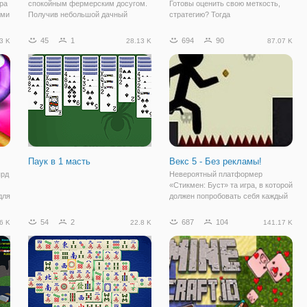
ра
спокойным фермерским досугом.
Готовы оценить свою меткость,
ами
Получив небольшой дачный
стратегию? Тогда
участок, можно приступать к его
присоединяйтесь в онлайн игру
облагораживанию. Первым делом
Мировой Турнир по Стрельбе из
45
1
694
90
3 K
28.13 K
87.07 K
выбирать семена для посадки, а
Лука. Здесь вы будете играть в
затем собирать урожай. Из урожая
роли луника, который принимает
можно
участие в международном турнире
по стрельбе из лука.
Паук в 1 масть
Векс 5 - Без рекламы!
ярд
Невероятный платформер
«Стикмен: Буст» та игра, в которой
для
должен попробовать себя каждый
поклонник данного жанра.
Стикмены всегда находят
54
2
687
104
6 K
22.8 K
141.17 K
рд
приключения и этот раз не стал
а
исключение. Человек-палка
оказался в пространстве,