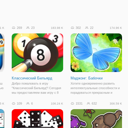
269
23
302
22
1 K
183.98 K
174.96 K
Классический Бильярд
Маджонг: Бабочки
еш
Добро пожаловать в игру
Хотите одновременно развить
тью
"Классический Бильярд"! Сегодня
интеллектуальные способности и
мы предоставляем вам игру с 8
порадоваться прекрасным и
шарами классического бильярда,
приятным изображениям? Тогда
в этой игре вы сможете поучиться
вам стоит сыграть в головоломку
109
6
1531
632
5 K
106.24 K
306.59 K
рд,
играть в бильярд и стать самым
«Маджонг: Бабочки». Как понятно
настоящим профессионалом
из названия, древне-китайская
своего дела!
игра будет