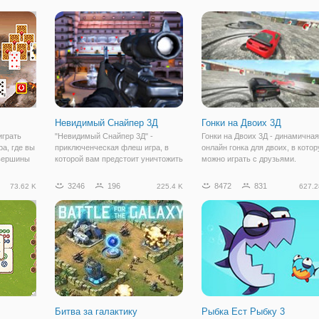
ободного
многопользовательский режим, в
что вам нужно. Просто войдите 
е его
котором игроки с разных стран
поле боя и переключайтесь ме
сражаются за место победителя.
Невидимый Снайпер 3Д
Гонки на Двоих 3Д
играть
"Невидимый Снайпер 3Д" -
Гонки на Двоих 3Д - динамичная
ра, где вы
приключенческая флеш игра, в
онлайн гонка для двоих, в кото
 вершины
которой вам предстоит уничтожить
можно играть с друзьями.
? Эта игра
группировку наркоторговцев. Ваша
Выберите сначала режим игры -
, но
главная цель - главный
одиночный или на двоих, затем
3246
196
8472
831
73.62 K
225.4 K
627.2
 Просто
наркодилер, который собирается
выберите свою машину и
а карты,
распространить свой товар в
переходите к игре. К слову, выб
крупных городах.
авто здесь
Битва за галактику
Рыбка Ест Рыбку 3