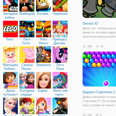
Звездные
Майнкрафт
Когама
Червячки
войны
Devast.IO
Деваст.ио - интересная и
жанре ио, которая подра
многопользовательский
Лего
Лего
Лего
Принцессы
игры и свободное прост
Сити
Нексо
Диснея
для перемещения и дейс
299
22
Найтс
Игра представлена от
разработчика гейма Стар
(Starve.io), поэтому,
Малышка
Свинка
Зверополис
Литл
Хейзел
Пеппа
Пони
Дружба
Даша
Холодное
Барби
Эквестрия
Шарики Стрелялки 2
путешественница
сердце
герлз
Добро пожаловать в игр
Стрелялки 2"! Это втора
игры, которая не только 
вас немножко напрячься,
хорошо потренирует мозг
116
5