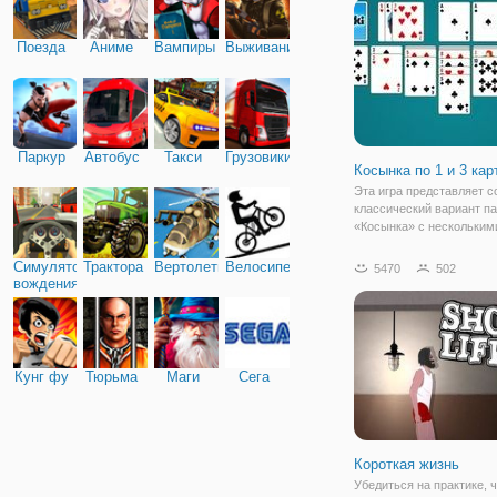
неоновые стены, перегор
мосты и т.д.
Поезда
Аниме
Вампиры
Выживание
Паркур
Автобус
Такси
Грузовики
Косынка по 1 и 3 кар
Эта игра представляет с
классический вариант п
«Косынка» с нескольким
модификациями. Всё это
в одном приложении для
Симулятор
Трактора
Вертолеты
Велосипед
5470
502
пользователей. Правила
вождения
пасьянса просты. В нача
перед вами
Кунг фу
Тюрьма
Маги
Сега
Короткая жизнь
Убедиться на практике, 