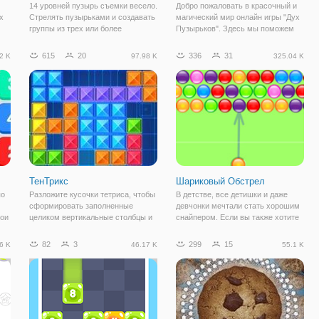
14 уровней пузырь съемки весело.
Добро пожаловать в красочный и
х
Стрелять пузырьками и создавать
магический мир онлайн игры "Дух
группы из трех или более
Пузырьков". Здесь мы поможем
одинаковых пузырьков. Удалить
вернуть все разноцветные
есь
все пузырьки.
пузырьки на свои законные места.
615
20
336
31
2 K
97.98 K
325.04 K
А для этого нам достаточно
уничтожать шарики,
расположенные на игровом
ТенТрикс
Шариковый Обстрел
по
Разложите кусочки тетриса, чтобы
В детстве, все детишки и даже
сформировать заполненные
девчонки мечтали стать хорошим
вои
целиком вертикальные столбцы и
снайпером. Если вы также хотите
горизонтальные игровые строки!
им стать, тогда вы попали именно
Эта третрисоподобная игра ставит
по правильном направлении. Эта
82
3
299
15
6 K
46.17 K
55.1 K
перед вами задачи, которые
игра, сделана только для
в
можно решить только
любителей стрельбы шариками.
внимательностью и
Ведь это