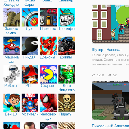
Эльза из
Кухня
Винкс
Снайпер
бомбы, чтобы взорвать п
Холодного
Сары
и искать золото, алмазы
сердца
Времени никогда
Защита
Лук
Парковка
Троллфейс
замка
Шутер - Наповал
Ее ваша работа, чтобы у
Машина
Ниндзя
Драконы
Джипы
ниндзя. Стрелять в них 
Ест
отскакивать пули на сте
Машину
объекты, что вызывает 
реакцию и в конечном ит
1258
52
ниндзя. Наслаждайтесь и
уровней захватывающих
Роботы
РПГ
Старые
Лего
Ниндзяго
Бен 10
Мстители
Человек-
Пираты
паук
Пиксельный Апокали