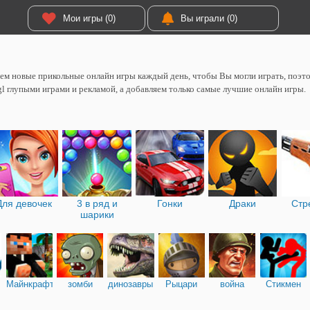
Мои игры (0)
Вы играли (0)
м новые прикольные онлайн игры каждый день, чтобы Вы могли играть, поэтом
l глупыми играми и рекламой, а добавляем только самые лучшие онлайн игры.
Для девочек
3 в ряд и
Гонки
Драки
Стр
шарики
Майнкрафт
зомби
динозавры
Рыцари
война
Стикмен