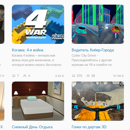
гонку с трюком , если вы
под вашим управлением будет
го
закончите 6 различных гонок
красочный и мультяшный
вовремя, вы можете
разблокировать мощные
Когама: 4-я война
Водитель Кибер-Города
Когама 4 война – интересная
Cyber City Driver -
флеш игра для мальчиков, в
Присоединяйтесь к другим
В
которую можно играть бесплатно
игрокам на Y8 и гоняйте по
неограниченное количество
сумасшедшим каскадерским
времени. Действие игры
пандусам и платформам в
7
4
570
58
7 K
3.54 K
57.08 K
те
разворачивается в вымышленном
большом кибер-городе. Позвоните
мире, где идет война между двумя
своему другу и выберите кибер-
кланами. Вам нужно
автомобили и примите участие в
 X.
Снежный День Отдыха
Гонки по дертам 3D: