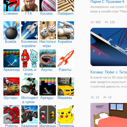
Парни С Пушками 6
Апокалипсис наступил! 
мере в онлайн игре "Пи
Стикмен
ГТА
Космос
Лабиринты
Апокалипсис: Парни С 
6". В шестой части шуте
890
133
ждет больше интересны
персонажей, локаций и з
Это будет серьезная бит
которой
Бомба
Космические
Настольные
Корабли
корабли
игры
Арканоид
Огонь и
Акулы
Ракеты
Когама: Побег с Тит
вода
В новой части 3D игры К
вам придется окунуться
столетней давности, и с
самого большого корабл
истории - Титаника. Когд
Шутеры
Мотоциклы
Аркады
Машины
13
10
отправлялись на нем в п
в грязи
то даже не думали, что
большинство
Роботы
Квадроциклы
Маленькие
Покемоны