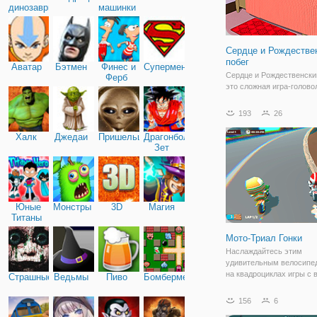
динозавры
машинки
Сердце и Рождестве
побег
Аватар
Бэтмен
Финес и
Супермен
Сердце и Рождественский
Ферб
это сложная игра-голово
побега из комнаты с
рождественской темой. К
193
26
что можно сбежать, если
билет и воспользоваться
Халк
Джедаи
Пришельцы
Драгонболл
гондольным подъемнико
Зет
перед этим вам нужно
Юные
Монстры
3D
Магия
Титаны
Мото-Триал Гонки
Наслаждайтесь этим
удивительным велосипед
на квадроциклах игры с
Страшные
Ведьмы
Пиво
Бомбермен
товарищами в эпический
разделенного экрана игр
156
6
Убедитесь, что вы выигр