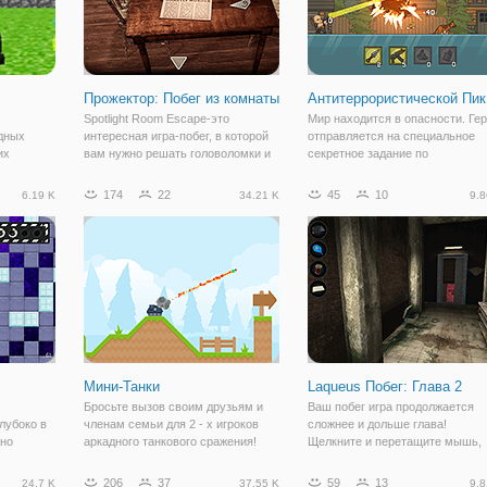
Прожектор: Побег из комнаты
Антитеррористической Пик
Spotlight Room Escape-это
Мир находится в опасности. Ге
дных
интересная игра-побег, в которой
отправляется на специальное
их
вам нужно решать головоломки и
секретное задание по
простоту
загадки квестовой истории.
уничтожению опасных
ет особый
Можете ли вы найти решение этой
преступников. Наш агент
174
22
45
10
6.19 K
34.21 K
9.8
проблемы, используя подсказки,
автоматически стреляет по
дача одна
которые вы можете найти? Вы
врагам. Ваша задача заключает
 больше
можете
в контроле дополнительное
оружие:
Мини-Танки
Laqueus Побег: Глава 2
Бросьте вызов своим друзьям и
Ваш побег игра продолжается
лубоко в
членам семьи для 2 - х игроков
сложнее и дольше глава!
жно
аркадного танкового сражения!
Щелкните и перетащите мышь,
ериалов,
Мини танки-это супер - питание
чтобы осмотреться, нажмите,
уйте
употребление съемки Игры
чтобы осмотреть
206
37
59
13
24.7 K
37.55 K
9.8