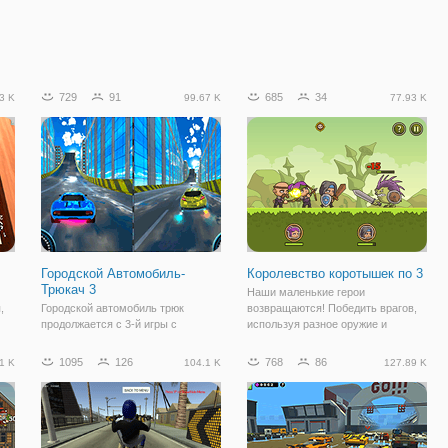
729
91
685
34
3 K
99.67 K
77.93 K
Городской Автомобиль-
Королевство коротышек по 3
Трюкач 3
Наши маленькие герои
,
Городской автомобиль трюк
возвращаются! Победить врагов,
продолжается с 3-й игры с
используя разное оружие и
а и
улучшенной физикой. Кроме того,
могущественные заклинания.
городской автомобиль трюк 3
Улучшайте свои войска новые
1095
126
768
86
1 K
104.1 K
127.89 K
более приятным с более
навыки и поднять их на уровень,
ой
реалистичным и ослепительный
чтобы завоевать все царства.
автомобиль! Попробуйте пройти 6
различных трасс в игре