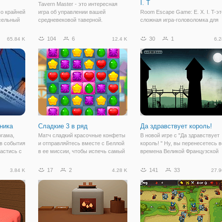
I. T
Tavern Master - это интересная
По крайней
игра об управлении вашей
Room Escape Game: E. X. I. T-эт
ксельный
средневековой таверной.
сложная игра-головоломка для
Пушками
Управляйте растущим
побега из комнаты. Разработай
ра вас
ресторанным бизнесом таверны и
стратегию побега в этой
104
6
30
1
65.84 K
12.4 K
6.2
х
нанимайте таких людей, как
уникальной игровой комнате
аданий.
бармен, персонал и шеф-повар,
Escape Exit! Вы попали в ловуш
ва, в
чтобы помочь вам управлять
в комнате, из которой вы будет
делать все,
аника
Сладкие 3 в ряд
Да здравствует король!
огама,
Матч сладкий красочные конфеты
В новой игре с "Да здравствует
 в события
и отправляйтесь вместе с Беллой
король! " Ну, вы перенесетесь в
пастись с
в ее миссии, чтобы испечь самый
времена Великой Французской
я в
вкусный торты в мире для своих
революции. В это трудное врем
а люди
друзей.
буржуазии удалось наказать
17
2
141
33
3.84 K
4.28 K
27.9
лавание,
тысячи противников революции
смертью. Аристократы и