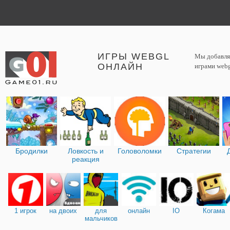
ИГРЫ WEBGL
Мы добавляе
ОНЛАЙН
играми webg
Бродилки
Ловкость и
Головоломки
Стратегии
реакция
1 игрок
на двоих
для
онлайн
IO
Когама
мальчиков