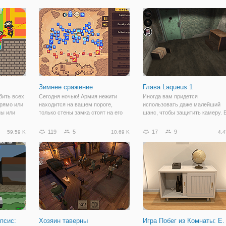
уть через
действий для каждого, где два
достопримечательности. Чтобы
 и бонусы.
игрока участвовать в огромных
использовать пункт, выберите е
взрывчатки! С
в инвентаре, затем нажмите на
Зимнее сражение
Глава Laqueus 1
бить всех
Сегодня ночью! Армия нежити
Иногда вам придется
прямо или
находится на вашем пороге,
использовать даже малейший
ны или
только стены замка стоят на его
шанс, чтобы защитить камеру. 
цепную
пути к тотальному господству.
этой темной, маленькой камере
оге убить
Выдержать осаду и продержаться
нет ничего, кроме нескольких
119
5
17
9
59.59 K
10.69 K
4.4
грой с 60
до рассвета! Зима падения замка
объектов и светильников. Може
 уровней.
не может упасть. Выживание
ли вы найти выход и получить
потребует
ключи от важных
псис:
Хозяин таверны
Игра Побег из Комнаты: E.