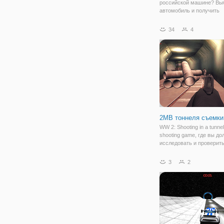
российской машине? Вы
автомобиль и получить
возможность управлять
чудесными машинами с
34
4
реалистичной выглядеть
чувствовать себя. Вы м
записывать и воспроизв
свой диск и выбрать
2МВ тоннеля съемки
WW 2: Shooting in a tunne
shooting game, где вы д
исследовать и проверить
могут ли в них остаться 
враги, и избавиться от н
3
2
короткие, но вам нужно 
очень осторожным, пото