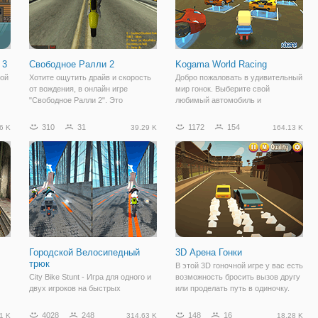
 3
Свободное Ралли 2
Kogama World Racing
рой
Хотите ощутить драйв и скорость
Добро пожаловать в удивительный
от вождения, в онлайн игре
мир гонок. Выберите свой
"Свободное Ралли 2". Это
любимый автомобиль и
бесплатная гонка, в которой вам
участвуйте в гонках с людьми со
предстоит сыграть в роли гонщика
всего мира. Или помериться
310
31
1172
154
6 K
39.29 K
164.13 K
и покорять городские дороги.
силами с друзьями. веселая 3D-
ся
Катайтесь по городу или
игра, чтобы играть, здесь у нас
соревнуйтесь в
есть много
Городской Велосипедный
3D Арена Гонки
трюк
В этой 3D гоночной игре у вас есть
City Bike Stunt - Игра для одного и
возможность бросить вызов другу
двух игроков на быстрых
или проделать путь в одиночку.
мотоциклах на Y8! Выберите свой
Ведь в игру можно играть вдвоем
идеальный мотоцикл и начните
или в режиме одного игрока. Здесь
4028
248
148
16
1 K
314.63 K
18.28 K