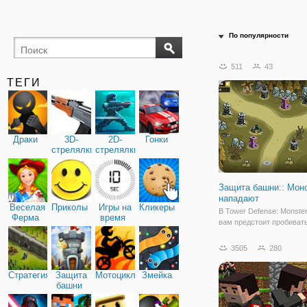
По популярности
511
43
ТЕГИ
Драки
3D-
2D-
Гонки
стрелялки
стрелялки
Защита башни:: Мон
нападают
Веселая
Приколы
Игры на
Кликеры
В Tower Defense: Monste
Ферма
время
вам предстоит пробиват
волны противников на о
уровнях. Размещайте ба
3505
280
сборных местах, которы
различные типы атак, по
Стратегия
Защита
Мотоциклы
Змейка
улучшайте их, чтобы им
башни
возможность