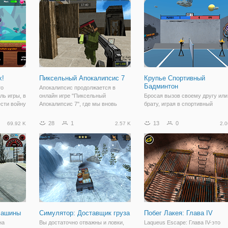
аботать
вознаграждены. Водить трактор и
объект, который может дать ва
harverster и выполнять различные
подсказку о том, как
сельскохозяйственные
х!
Пиксельный Апокалипсис 7
Крупье Спортивный
Бадминтон
то
Апокалипсис продолжается в
ль игры, в
онлайн игре "Пиксельный
Бросая вызов своему другу или
ести войну
Апокалипсис 7", где мы вновь
брату, играя в спортивный
в,
выходим на тропу войны против
бадминтон Stickman на y8,
оевать
необычных пиксельных
выберите своего персонажа
28
1
13
0
69.92 K
2.57 K
2.0
 вызывать
персонажей. Игра представляет
Stickman и начните теннисный
ть их, и
собой шутер в 3Д графике и с
матч. Покажите свои спортивн
увлекательным геймплеем. В
способности и не дайте проигра
матч. Выберите
Машины
Симулятор: Доставщик груза
Побег Лакея: Глава IV
на
Вы достаточно отважны и ловки,
Laqueus Escape: Глава IV-это