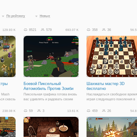
По рейтингу
Новые
8521
579
358
36
129.93 K
693.07 K
56.5
стры
Боевой Пиксельный
Шахматы мастер 3D
Автомобиль Против Зомби
бесплатно
r Mash
Пиксельная графика готова вновь
Наслаждаться свободное время
ься сквозь
вас удивлять и радовать своим
играя следующего поколения в
тдельных
геймплеем, в игре "Боевой
шахматы. Потрясающая график
шни в
Пиксельный Автомобиль Против
игровой процесс заставит
59
3
459
26
238.08 K
13.61 K
54.8
е имеют
Зомби". Это стрелялка онлайн,
погрузиться в тактическое
стоянно
представленная в трехмерной
сражение между темной сторон
еть
пиксельной графике. За счет
и светлой. Используйте умные
хорошего движка
стратегии, чтобы