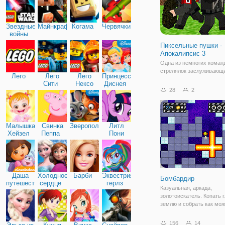
Звездные
Майнкрафт
Когама
Червячки
войны
Пиксельные пушки -
Апокалипсис 3
Одна из немногих коман
стрелялок заслуживающ
Лего
Лего
Лего
Принцессы
внимания. Несмотря на 
Сити
Нексо
Диснея
графики, игра приобрета
28
2
Найтс
шарм, благодаря своим
кубическим формам. За
– настрелять как можно
квадратных голов. Да и
Малышка
Свинка
Зверополис
Литл
Хейзел
Пеппа
Пони
Дружба
Даша
Холодное
Барби
Эквестрия
Бомбардир
путешественница
сердце
герлз
Казуальная, аркада,
золотоискатель. Копать г
землю и собрать как мо
больше драгоценных мат
как вы можете. Использ
156
14