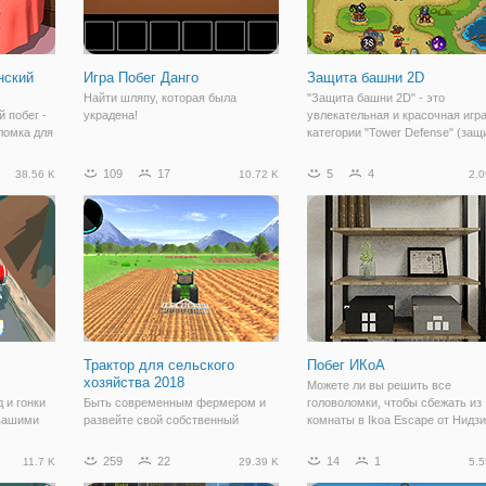
нский
Игра Побег Данго
Защита башни 2D
Найти шляпу, которая была
"Защита башни 2D" - это
 побег -
украдена!
увлекательная и красочная игра
ломка для
категории "Tower Defense" (защ
тропинки/башни). Здесь вам
ажется,
предстоит защитить свою
109
17
5
4
38.56 K
10.72 K
2.0
 поискать
территорию от вторжения
монстров и сил зла. На игровом
м. Но
поле вы видите
Трактор для сельского
Побег ИКоА
хозяйства 2018
Можете ли вы решить все
 и гонки
Быть современным фермером и
головоломки, чтобы сбежать из
 вашими
развейте свой собственный
комнаты в Ikoa Escape от Нидз
 2 режиме
бизнес, у вас есть некоторые
Куроме? Исследуйте комнату и
ока.
тяжелую работу на поле, но все
попытайтесь найти или
259
22
14
1
11.7 K
29.39 K
5.5
аете
ваши усилия будут
обнаружить любой предмет или