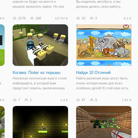
короля не будет на месте и
Вы водитель автобуса, и вы
решили захватить замок. Но они
должны делать свою работу,
 и
не знали, что у королевства такая
высаживая пассажиров на каждой
ся
стража, которая готова дать отпор
автостанции им нужно, вы можете
2179
168
32
2
8 K
127.97 K
6.1 K
.
любому врагу. Проявите себя как
ездить в городе или сельской
ой
стратег и защитите замок
местности. Особенности •
несколько автобусных скины •
сред 2 • несколько
Когама: Побег из тюрьмы
Найди 10 Отличий
Неплохая логическая игра в стиле
Найти различия игры могут быть
в
майнкрафта, в которой вам
очень интересными для всех,
предстоит помочь заключенному
особенно детей! В этой игре есть
совершить побег из тюрьмы. У вас
25 уровней в общей сложности. В
мся
есть возможность использовать
каждом уровне вы увидите две
7
1
67
5
6 K
1.4 K
7.81 K
множество предметов на каждом
версии одной картинки и найти 10
из уровней (торты, бомбы, ножи и
отличий. Обратите внимание, что