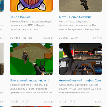
Земля Воинов
Мото - Психо Безумие
Земли войны-это захватывающая
Мото - Психо безумие-это
 из
ролевая игра (РПГ) с Rogue -
бесплатная гоночная игра. Вы
ита
подобных элементов и
хотели бы двигаться быстро. Мы
рандомизированные карты. Вы
все хотели, чтобы двигаться
можете использовать несколько
быстро. Это делает тебя с ума?
1473
128
806
93
9 K
188.02 K
67.53 K
видов оружия, включая мечи, лук и
Ты псих? Ну, это если вы хотите
стрелы, и даже волшебный посох
быстро двигаться на мотоцикле.
для сражения с
Мото - психо
Пиксельный апокалипсис 3
Автомобильный Трафик Сим
В красочной игре "Пиксельный
Автомобильный трафик SIM-это
апокалипсис 3" вам предстоит
реалистичная гоночная игра, у вас
иро
принять участие в серьезной игре
есть оживленная улица с
на выживание. Игра представляет
множеством автомобилей и вам
собой шутер в пиксельном стиле и
придется взять на топливо или под
251
27
12
2
5 K
32.72 K
3.94 K
в многопользовательском режиме.
давлением времени, если вы