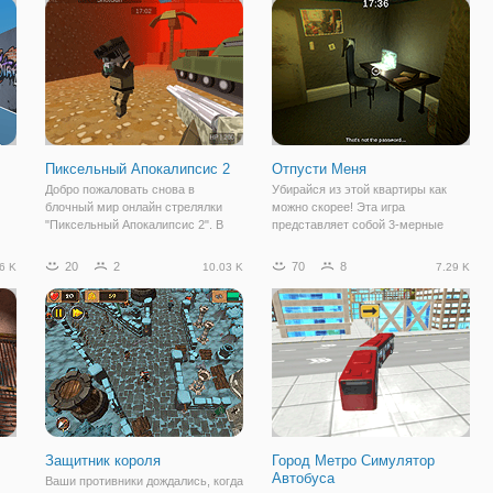
м
Вы можете присоединиться либо к
хотите быть расслаблены у вас
бесконечная
Пиксельный Апокалипсис 2
Отпусти Меня
Добро пожаловать снова в
Убирайся из этой квартиры как
блочный мир онлайн стрелялки
можно скорее! Эта игра
"Пиксельный Апокалипсис 2". В
представляет собой 3-мерные
удивительном продолжении игры,
номер побег игра, которая
у вас больше возможностей и
позволяет вам всего в 20 минутах
20
2
70
8
6 K
10.03 K
7.29 K
дополнений. Первым делом
к бегству. Искать улики и выйти
ые
выберите карту и оружие на свое
быстро!
ть
усмотрение. Можете
Защитник короля
Город Метро Симулятор
Автобуса
Ваши противники дождались, когда