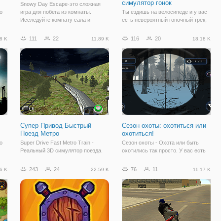
симулятор гонок
Snowy Day Escape-это сложная
о
игра для побега из комнаты.
Ты ездишь на велосипеде и у вас
Исследуйте комнату сала и
есть невероятный гоночный трек,
те
спальню, чтобы найти предметы и
перед вами. Получите ваш
найти подсказки о том, как
адреналина и попытаться
111
22
116
20
8 K
11.89 K
18.18 K
сбежать из комнаты. Это простая
избежать столкновения, чтобы
ку
игра побега из комнаты, которая
закончить каждый уровень.
е
может
Графики не имеют себе равных, а
разнообразие игровых
Супер Привод Быстрый
Сезон охоты: охотиться или
Поезд Метро
охотиться!
о
Super Drive Fast Metro Train -
Сезон охоты - Охота или быть
Реальный 3D симулятор поезда.
охотились так просто. У вас есть
я,
На вас лежит большая
инстинкты охотника, животные
ответственность за то, чтобы
есть, улучшайте свое оружие,
243
24
76
11
6 K
22.59 K
11.17 K
 со
вовремя доставить пассажиров к
чтобы выстрелить, ближайший вы
месту назначения. Приятной вам
получите больше шансов
игры!
охотиться это. Как закончится
время, вы должны