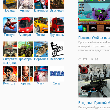
первое место, чтобы зар
деньги и
Поезда
Аниме
Вампиры
Выживание
Паркур
Автобус
Такси
Грузовики
Простоя Убей их все
Простоя Убей их всех! э
праздный - стратегия сти
котором вам придется в
против ужасных монстро
которые попытаются зав
Симулятор
Трактора
Вертолеты
Велосипед
777
85
королевство. Вам нужно
вождения
подразделения, объедини
Кунг фу
Тюрьма
Маги
Сега
Вождение Русской 
Вы когда-нибудь ездили 