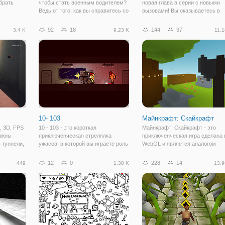
брать
чтобы стать военным водителем?
новая глава в серии с новыми
Ведь от того, как вы справитесь со
вызовами! Вы оказываетесь в
своей работой, зависит
ловушке внутри танка с верхней
оснащенность всей армии. В
нижней палубой, чтобы двигать
92
18
144
37
3.4 K
9.23 K
11.1
 и
онлайн игре "Симулятор:
дальше, но, похоже, выхода нет
ожете
Доставщик груза" вам предстоит
Вам нужно выяснить и найти св
одить
управлять мощным
путь.
10- 103
Майнкрафт: Скайкрафт
l, 3D, FPS
10 - 103 - это короткая
Майнкрафт: Скайкрафт - это
олжны
приключенческая стрелялка
приключенческая игра сделана 
 туннели,
ужасов, в которой вы играете роль
WebGL и является аналогом
какие-то
закаленного спецназовца,
известной игры Майнкрафт
их. Уровни
пробирающегося через темный ад,
(Minecraft). Здесь мы перенесе
12
0
228
14
449
1.38 K
13.9
быть
который стал подземным
в мир многочисленных блоков и
му
объектом. В исследовательском
пиксельной графики, и будем
центре Aegis было
исследовать локацию,