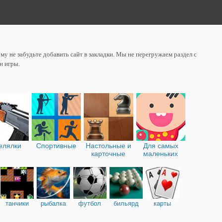
у не забудьте добавить сайт в закладки. Мы не перегружаем раздел с
н игры.
елялки
Спортивные
Настольные и
Для самых
карточные
маленьких
танчики
рыбалка
футбол
бильярд
карты