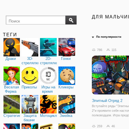
ДЛЯ МАЛЬЧИ
ТЕГИ
По популярности
786
115
Драки
3D-
2D-
Гонки
стрелялки
стрелялки
Веселая
Приколы
Игры на
Кликеры
Ферма
время
Элитный Отряд 2
Вступайте ряды "Элитны
2"и проявите себя наст
Стратегия
Защита
Мотоциклы
Змейка
полководцем. Игра пред
башни
собой жанр "защита башн
котором вам важно мысл
259
46
несколько шагов вперед.