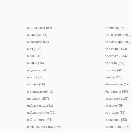
математика (65)
прически (94)
машинки (31)
про выживание (1
менеджер (52)
про дельфинов (1
меч (100)
про кошек (63)
мины (115)
прокачка (2042)
мишки (36)
прыгать (258)
модницы (24)
прыжки (423)
мосты (36)
птички (21)
музыка (36)
Равновесие (19)
музыкальные (30)
Рапунцель (43)
на двоих (287)
раскраски (107)
найди выход (81)
реакция (59)
найди отличия (31)
ресторан (35)
найти числа (94)
рефлексы (53)
накрывание стола (38)
рисование (107)