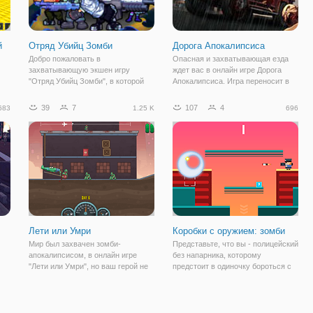
й
Отряд Убийц Зомби
Дорога Апокалипсиса
Добро пожаловать в
Опасная и захватывающая езда
захватывающую экшен игру
ждет вас в онлайн игре Дорога
"Отряд Убийц Зомби", в которой
Апокалипсиса. Игра переносит в
вы окажитесь в разрушенном
мир зомби-апокалипсиса, и на
постапокалиптическом мире, где
улицах города вы все больше
39
7
107
4
683
1.25 K
696
неизвестный вирус уничтожил
встречаете мертвецов, жаждущих
почти все живое на планете!
свежей крови. Здесь вы будете
Теперь вся земля охвачена
управлять
Лети или Умри
Коробки с оружием: зомби
Мир был захвачен зомби-
Представьте, что вы - полицейский
апокалипсисом, в онлайн игре
без напарника, которому
"Лети или Умри", но ваш герой не
предстоит в одиночку бороться с
готов просто сдаться, поэтому,
мертвецами, захватившими ваш
пил
сев за руль своего вертолета,
мир. В онлайн игре "Коробки с
отправляется уничтожать как
оружием: зомби" вы окажетесь в
можно больше зомби. И в таком
локации с многочисленными