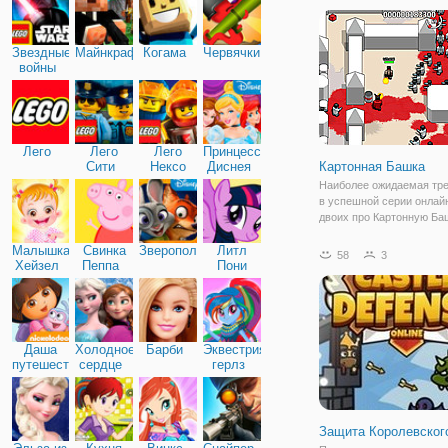
Подобные игровые жанр
простую механику,
Звездные
Майнкрафт
Когама
Червячки
войны
Лего
Лего
Лего
Принцессы
Сити
Нексо
Диснея
Картонная Башка
Найтс
Наиболее ожидаемая тре
в успешной серии онлайн
двоих про Картонную Ба
наконец вышла! Онлайн 
Малышка
Свинка
Зверополис
Литл
для мальчиков с кучей к
58
3
Хейзел
Пеппа
Пони
большим количеством ко
Дружба
так же можно играть вдв
режиме
Даша
Холодное
Барби
Эквестрия
путешественница
сердце
герлз
Защита Королевског