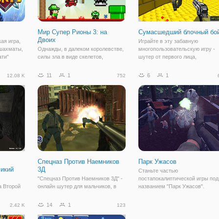
Мир Супер Рионы 3: на
Сумасшедший блочный бо
Двоих
ая игра,
Играйте в эту забавную
шахматы,
Однажды, в далеком королевстве,
многопользовательскую игру -
ати"
силы зла в виде скелетов,
шутер от первого лица,
цесс с
атаковали королевство и похитили
"Сумасшедший блочный бой" с
удьте
принцессу. Теперь персонажам
друзьями и узнайте, кто выйдет
11
1
6
1
12.08 K
752
сказывает
предстоит помочь в спасении
победителем. Здесь под вашим
дым
принцессы, в онлайн игре "Мир
управлением будут красочные
Супер Рионы 3: на Двоих". Это
персонажи с угловатыми
Спецназ Против Наемников
Парк Ужасов
ликий
3Д
Станьте частью
"Спецназ Против Наемников 3Д" -
постапокалиптической игры под
а Второй
онлайн шутер для мальчиков, в
названием "Парк Ужасов".
 игре для
котором можно вдоволь
Сценарий довольно
Вторая
выплеснуть адреналин. Здесь вам
примечательный. В мире насту
14
1
2.42 K
123
й ужас,
предстоит сражаться с зомби, а
зомби-апокалипсис и теперь
то
также с людьми в масках, которые
каждый старается выжить. В их