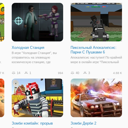
ов
получить свежую кровь. Вы будете
несколько общин, которые ведут
в роли снайпера, который
оседлый образ
Холодная Станция
Пиксельный Апокалипсис:
Парни С Пушками 6
В игре "Холодная Станция", вы
отправитесь на зловещую
Апокалипсис наступил! По крайней
.
космическую станцию, где
мере в онлайн игре "Пиксельный
произошла авария. Все системы
Апокалипсис: Парни С Пушками
начали подавать сигналы о
6". В шестой части шутера вас
14
1
40
3
7 K
994
4.68 K
шее
массовой гибели персонала
ждет больше интересных
ем
космической станции. Чтобы
персонажей, локаций и заданий.
выяснить причину, туда
Это будет серьезная битва, в
которой
Зомби комбайн: прорыв
Зомби Дерби 2