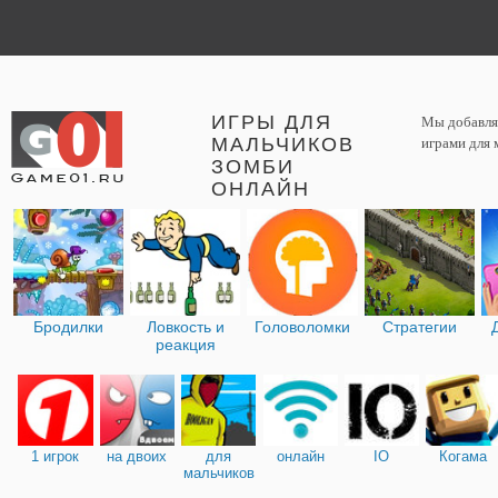
ИГРЫ ДЛЯ
Мы добавляе
МАЛЬЧИКОВ
играми для 
ЗОМБИ
ОНЛАЙН
Бродилки
Ловкость и
Головоломки
Стратегии
реакция
1 игрок
на двоих
для
онлайн
IO
Когама
мальчиков