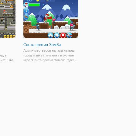
персонаж
здесь располагаются практически
числе находится и ваш персона
нием,
на
Помогите
Санта против Зомби
Армия мертвецов напала на ваш
р, в
город и захватила елку в онлайн
ия". Это
игре "Санта против Зомби". Здесь
на двоих,
вы будете в роли спасителя
приятной
Рождества и ваша цель
аникой.
заключается в том, чтобы не
вам, как
позволить зомби атаковать и
уничтожить вас. На