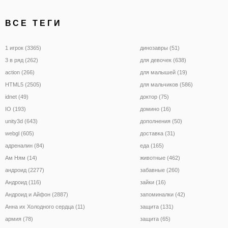
ВСЕ ТЕГИ
1 игрок (3365)
динозавры (51)
3 в ряд (262)
для девочек (638)
action (266)
для малышей (19)
HTML5 (2505)
для мальчиков (586)
idnet (49)
доктор (75)
IO (193)
домино (16)
unity3d (643)
дополнения (50)
webgl (605)
доставка (31)
адреналин (84)
еда (165)
Ам Ням (14)
животные (462)
андроид (2277)
забавные (260)
Андроид (116)
зайки (16)
Андроид и Айфон (2887)
запоминалки (42)
Анна их Холодного сердца (11)
защита (131)
армия (78)
защита (65)