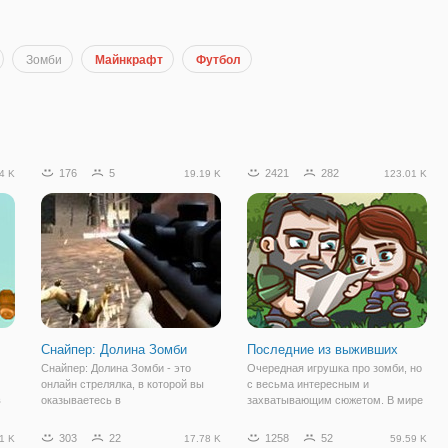
Зомби
Майнкрафт
Футбол
176
5
2421
282
4 K
19.19 K
123.01 K
Снайпер: Долина Зомби
Последние из выживших
Снайпер: Долина Зомби - это
Очередная игрушка про зомби, но
онлайн стрелялка, в которой вы
с весьма интересным и
в
оказываетесь в
захватывающим сюжетом. В мире
постапокалиптическом мире, в
уже давно не осталось добра, все
ете
котором орудуют зомби. Они
вокруг бояться и бегут от
303
22
1258
52
1 K
17.78 K
59.59 K
вездесущи и готовы на все, чтобы
кровожадных зомби. Есть только