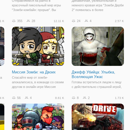
Отправляемся на ранчо в
Динамичная, увлекательная и
красочный пиксельный мир игры
немного кровая игра "Зомби Дерби
"Зомби комбайн: прорыв". Вы
2" появилась в более
ых
владелец ранчо, который
расширенной версии. Действия
е
пытаются захватить зомби -
игры происходят в
355
28
24
4
1 K
12.11 K
2.57 K
некогда люди. Что сразу хотелось
постапокалиптическом мире,
бы отметить, так это веселая
пережившим рассвет мертвецов.
музыка в стиле кантри и
По улицам бродят зомби, стараясь
Миссия Зомби: на Двоих
Джефф Убийца: Улыбка,
Вселяющая Ужас
на
Спасайте мир от зомби-
апокалипсиса, в команде со своим
Готовы встретиться лицом к лицу
другом в онлайн игре Миссия
с действительно страшной игрой,
Зомби на Двоих. Это
которая заставит вас хорошенько
увлекательный платформер на
испугаться и не оставит
56
4
8
2
4 K
8.61 K
1.73 K
двоих онлайн, наполненный
равнодушным? Тогда онлайн игра
опасных преград, множества
"Джефф Убийца: Улыбка,
испытаний и бездушных
Вселяющая Ужас" - подходящий
врагов.Чтобы
вариант для этого.