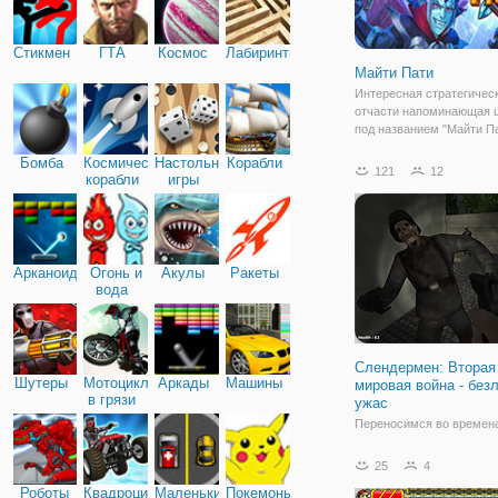
Стикмен
ГТА
Космос
Лабиринты
Майти Пати
Интересная стратегическ
отчасти напоминающая 
под названием "Майти П
завлекает в игровой про
Бомба
Космические
Настольные
Корабли
первых минут, поэтому б
121
12
корабли
игры
осторожны. История рас
о баталиях между моло
воином Адамом с
Арканоид
Огонь и
Акулы
Ракеты
вода
Слендермен: Вторая
Шутеры
Мотоциклы
Аркады
Машины
мировая война - без
в грязи
ужас
Переносимся во времен
Мировой войны в онлайн
мальчиков Слендермен: 
25
4
мировая война - безлики
Роботы
Квадроциклы
Маленькие
Покемоны
где мы узнаем версию, ч