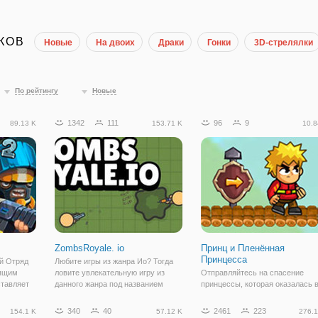
КОВ
Новые
На двоих
Драки
Гонки
3D-стрелялки
По рейтингу
Новые
1342
111
96
9
89.13 K
153.71 K
10.8
ZombsRoyale. io
Принц и Пленённая
Принцесса
й Отряд
Любите игры из жанра Ио? Тогда
оящим
ловите увлекательную игру из
Отправляйтесь на спасение
ставляет
данного жанра под названием
принцессы, которая оказалась 
и", в
"ZombsRoyale. io". Здесь вы
беде, в онлайн игре "Принц и
ить на
оказываетесь в эпицентре
Пленённая Принцесса". Вы буд
340
40
2461
223
154.1 K
57.12 K
276.1
серьезных сражений между двумя
играть в роли храброго принца,