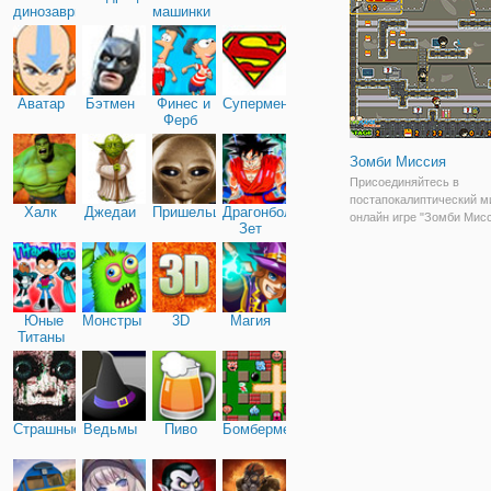
динозавры
машинки
Слендермен - безликий 
с худощавым телосложе
участвовал в
Аватар
Бэтмен
Финес и
Супермен
Ферб
Зомби Миссия
Присоединяйтесь в
постапокалиптический ми
Халк
Джедаи
Пришельцы
Драгонболл
онлайн игре "Зомби Мисс
Зет
увлекательная бродилка 
которая представлена в 
графике и с простой мех
Миром правят зомби, но 
представителю
Юные
Монстры
3D
Магия
Титаны
Страшные
Ведьмы
Пиво
Бомбермен