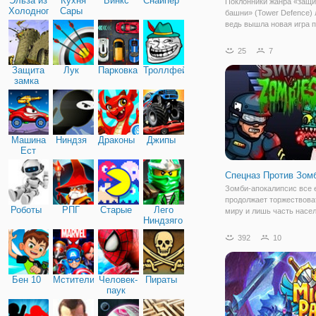
Эльза из
Кухня
Винкс
Снайпер
Поклонники жанра «защи
Холодного
Сары
башни» (Tower Defence) 
сердца
ведь вышла новая игра 
названием «Защита коро
замка». Как понятно из н
25
7
оборонять мы будем ко
Защита
Лук
Парковка
Троллфейс
башню. Но мы окажемся 
замка
обычном,
Машина
Ниндзя
Драконы
Джипы
Ест
Машину
Спецназ Против Зом
Зомби-апокалипсис все
продолжает торжествова
Роботы
РПГ
Старые
Лего
миру и лишь часть насе
Ниндзяго
отчаянно борется с ними
надежде на нормальную 
392
10
онлайн игре для мальчик
"Спецназ Против Зомби"
будете в роли одного
Бен 10
Мстители
Человек-
Пираты
паук