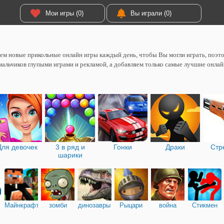
Мои игры (0)
Вы играли (0)
м новые прикольные онлайн игры каждый день, чтобы Вы могли играть, поэтом
мальчиков глупыми играми и рекламой, а добавляем только самые лучшие онлай
Для девочек
3 в ряд и
Гонки
Драки
Стр
шарики
Майнкрафт
зомби
динозавры
Рыцари
война
Стикмен