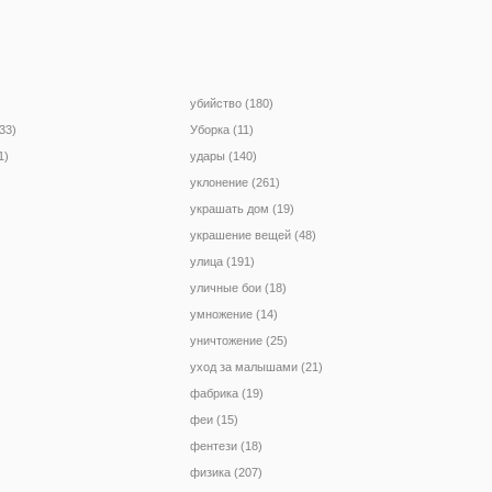
убийство (180)
33)
Уборка (11)
1)
удары (140)
уклонение (261)
украшать дом (19)
украшение вещей (48)
улица (191)
уличные бои (18)
умножение (14)
уничтожение (25)
уход за малышами (21)
фабрика (19)
феи (15)
фентези (18)
физика (207)