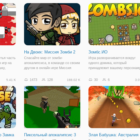
ы имеют
сторонами. Вашим героем будет
который не боится ничего и гот
персонаж
пройти через все препятствия,
чтобы
На Двоих: Миссия Зомби 2
Зомбс.ИО
тья часть
Спасайте мир от зомби-
Игра разворачивается вокруг
 игр на
апокалипсиса, в команде со своим
одного домика, который
шку,
другом в онлайн игре Миссия
принадлежит вашему персонажу
стрелялка
Зомби на Двоих. Это
Главной целью игры является –
рови. С
увлекательный платформер на
защитить его от
1473
128
30
6
5.41 K
188.02 K
3.0
мнат, а
двоих онлайн, наполненный
недоброжелателей, за наиболь
оем и в
опасных преград, множества
количество времени. Прежде ч
испытаний и бездушных
начать строительство,
врагов.Чтобы
о Замка
Пиксельный апокалипсис 3
Злая Бабушка: Австралия