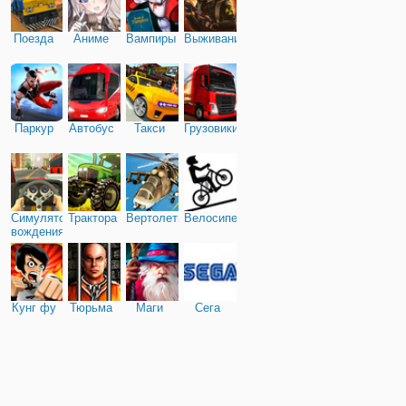
Поезда
Аниме
Вампиры
Выживание
Паркур
Автобус
Такси
Грузовики
Симулятор
Трактора
Вертолеты
Велосипед
вождения
Кунг фу
Тюрьма
Маги
Сега