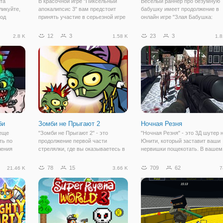
та
В красочной игре "Пиксельный
Веселый раннер про безумную
ликуйте,
апокалипсис 3" вам предстоит
бабушку имеет продолжение в
под
принять участие в серьезной игре
онлайн игре "Злая Бабушка:
левского
на выживание. Игра представляет
Австралия". Это одна из любим
азвания,
собой шутер в пиксельном стиле и
и популярных флеш игр в жанр
12
3
23
3
2.8 K
1.58 K
1.8
ролевскую
в многопользовательском режиме.
бегалки не только нами, но и
не в
Вы можете присоединиться либо к
геймерами с разных уголков
страны. По сюжету,
би
Зомби не Прыгают 2
Ночная Резня
 еще
"Зомби не Прыгают 2" - это
"Ночная Резня" - это 3Д шутер 
ть по
продолжение первой части
Юнити, который заставит ваши
ления
стрелялки, где вы оказываетесь в
нервишки пощекотать. В вашем
 в
мире ходячих мертвецов. В
городе прошлой ночью прошел
жизнь. В
стрелке вы будете играть за
штурм разных монстров и
78
15
709
62
21.46 K
3.66 K
7
ов
мексиканского ковбоя Педро и его
созданий, которые оставили по
, вы
отважную подругу Хуану, которые
всему городу кровавый след.
оказались в не
Везде можно увидеть