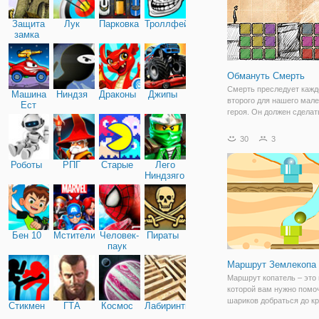
Защита
Лук
Парковка
Троллфейс
замка
Обмануть Смерть
Смерть преследует кажд
Машина
Ниндзя
Драконы
Джипы
второго для нашего мале
Ест
героя. Он должен сделат
Машину
чтобы получить свою жиз
Помочь ему получить эл
30
3
чтобы избежать смерти.
должны решить головол
Роботы
РПГ
Старые
Лего
путем
Ниндзяго
Бен 10
Мстители
Человек-
Пираты
паук
Маршрут Землекопа
Маршрут копатель – это 
которой вам нужно помо
шариков добраться до к
Стикмен
ГТА
Космос
Лабиринты
труб прокладка оптималь