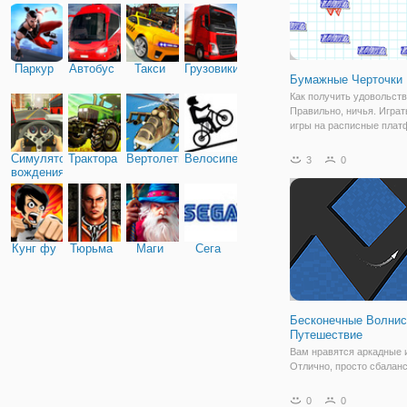
Паркур
Автобус
Такси
Грузовики
Бумажные Черточки
Как получить удовольст
Правильно, ничья. Играт
игры на расписные плат
перепрыгивать препятст
Симулятор
Трактора
Вертолеты
Велосипед
3
0
вождения
Кунг фу
Тюрьма
Маги
Сега
Бесконечные Волни
Путешествие
Вам нравятся аркадные 
Отлично, просто сбалан
свой самолет в воздух.
ловушек голову на смер
0
0