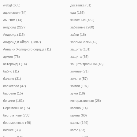
webgl (605)
доставка (31)
адреналин (84)
еда (165)
Ам Ням (14)
животные (462)
андроид (2277)
забавные (260)
Андроид (116)
зайки (16)
Андроид и Айфон (2887)
запоминалки (42)
Анна их Холодного сердца (11)
защита (131)
армия (78)
защита (65)
астероиды (14)
защита тропинки (46)
бабло (11)
зимние (71)
баланс (31)
золото (57)
баскетбол (47)
зомби (197)
бассейн (15)
зума (18)
бегалки (161)
интерактивные (26)
Беременные (15)
казино (14)
бесплатные (785)
камни (60)
бессмертные (49)
карты (149)
бизнес (33)
кафе (33)