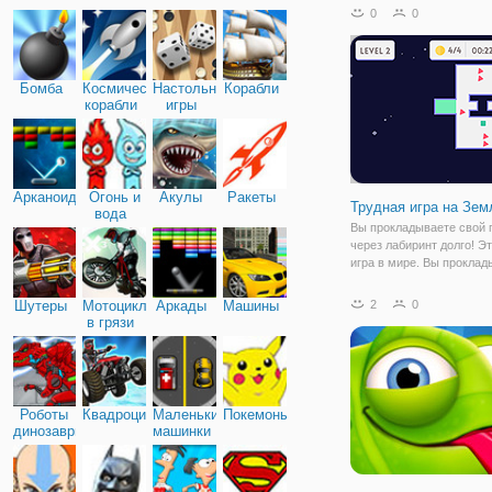
для них. Будьте осторож
0
0
каждый шарик имеет сво
трубы. Избежать всех л
чтобы пройти
Бомба
Космические
Настольные
Корабли
корабли
игры
Арканоид
Огонь и
Акулы
Ракеты
Трудная игра на Зем
вода
Вы прокладываете свой 
через лабиринт долго! Э
игра в мире. Вы проклад
свой путь через лабиринт
Собирайте монеты, ключ
Шутеры
Мотоциклы
Аркады
Машины
2
0
избегать препятствий. Н
в грязи
стекло! Игра забавная т
и
Роботы
Квадроциклы
Маленькие
Покемоны
динозавры
машинки