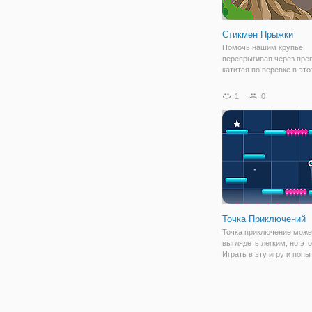
Стикмен Прыжки
Помочь нашим крупье,
перепрыгивая через пре
катится по веревке в это
приключение. Скольжени
веревке сверху холма. П
1
0
веревка оборвалась дет
препятствия, ловушки.
Раздвижные становится
Точка Приключений
Точка приключение може
выглядеть легким, но это
Играть в эту игру и попы
поставить точку в портал
завершить уровень. Во в
вы также должны собрат
звезды, которые иногда 