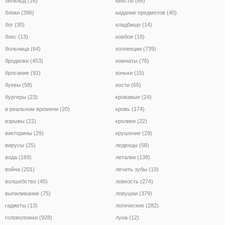
бильярд (16)
квесты (68)
блоки (396)
кидание предметов (40)
бог (30)
кладбище (14)
бокс (13)
ковбои (18)
больница (64)
коллекции (739)
бродилки (453)
комнаты (76)
бросание (91)
коньки (15)
буквы (58)
кости (65)
бургеры (23)
кровавые (24)
в реальном времени (20)
кровь (174)
взрывы (22)
кролики (22)
викторины (29)
крушение (29)
вирусы (25)
леденцы (58)
вода (169)
леталки (138)
война (201)
лечить зубы (19)
волшебство (45)
ловкость (274)
выпиливание (75)
ловушки (379)
гаджеты (13)
логические (282)
головоломки (928)
луна (12)