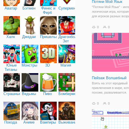
Потяни Мой Язык
"Потяни Мой Язык" - инт
Аватар
Бэтмен
Финес и
Супермен
логическая игра, котора
Ферб
для игроков разных возр
Здесь вы познакомитесь
забавным хамелеоном, у
0
0
как и положено - длинный
именно он является гла
Халк
Джедаи
Пришельцы
Драгонболл
Зет
Юные
Монстры
3D
Магия
Титаны
Пейзаж Волшебный
Взять на этот юродивый
приключения в мире, кот
похоже, разваливается.
Страшные
Ведьмы
Пиво
Бомбермен
Различные персонажи, к
фоны, и большое любопы
0
0
этой игре.
Поезда
Аниме
Вампиры
Выживание