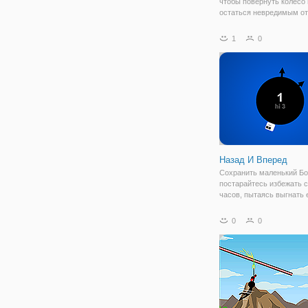
чтобы повернуть колесо 
остаться невредимым от
монстров.
1
0
Назад И Вперед
Сохранить маленький Бо
постарайтесь избежать 
часов, пытаясь выгнать е
Используйте стрелку вве
прыгать, двойной прыжок
0
0
свое направление в прос
Избежать ловушки, прыж
уйти