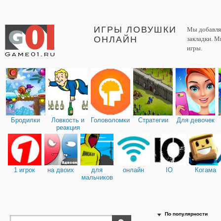
ИГРЫ ЛОВУШКИ
Мы добавляе
ОНЛАЙН
закладки. М
игры.
Бродилки
Ловкость и
Головоломки
Стратегии
Для девочек
реакция
1 игрок
на двоих
для
онлайн
IO
Когама
мальчиков
По популярности