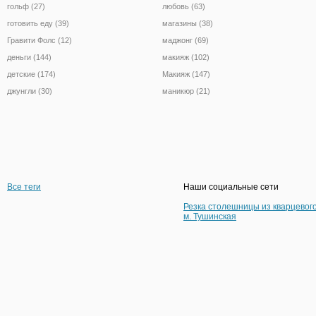
гольф (27)
любовь (63)
готовить еду (39)
магазины (38)
Гравити Фолс (12)
маджонг (69)
деньги (144)
макияж (102)
детские (174)
Макияж (147)
джунгли (30)
маникюр (21)
Все теги
Наши социальные сети
Резка столешницы из кварцевог
м. Тушинская