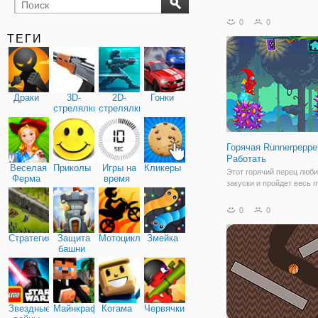
бильярд
карты
0
0
ТЕГИ
Драки
3D-
2D-
Гонки
стрелялки
стрелялки
Горячая Runnerpeppe
Работать
Веселая
Приколы
Игры на
Кликеры
Этот горячий перец люби
Ферма
время
закуски и пройдет весь п
чтобы собрать как можн
в этой игре. Бегать и пры
0
0
плавающие в воздухе, ч
избежать препятствий и 
Стратегия
Защита
Мотоциклы
Змейка
бонусные предметы в иг
башни
Достичь,
Звездные
Майнкрафт
Когама
Червячки