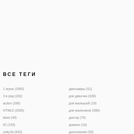
ВСЕ ТЕГИ
1 игрок (3365)
динозавры (51)
3 в ряд (262)
для девочек (638)
action (266)
для малышей (19)
HTML5 (2505)
для мальчиков (586)
idnet (49)
доктор (75)
IO (193)
домино (16)
unity3d (643)
дополнения (50)