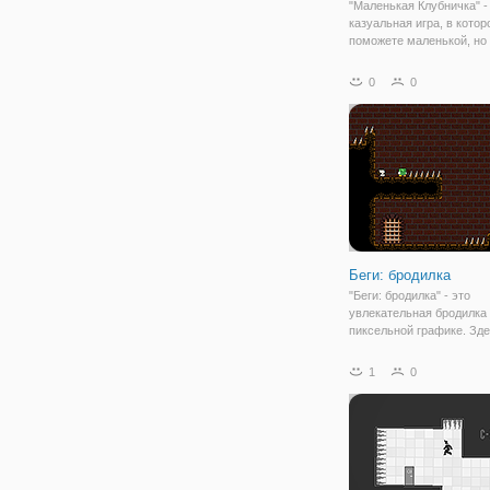
"Маленькая Клубничка" -
казуальная игра, в котор
поможете маленькой, но
клубничке, пройти как м
дальше. А для этого от в
0
0
потребуется только ловк
хорошая скорость реакц
Игровой процесс
Беги: бродилка
"Беги: бродилка" - это
увлекательная бродилка
пиксельной графике. Зд
поможете необычному п
выбраться из этого мест
1
0
препятствий. Вы оказыва
подземном царстве, где
множество ловушек и