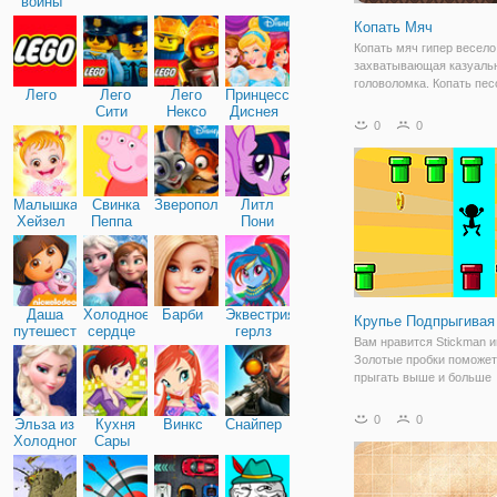
войны
Копать Мяч
Копать мяч гипер весело
захватывающая казуальн
головоломка. Копать пес
Лего
Лего
Лего
Принцессы
дотянулся до мяча, чтоб
Сити
Нексо
Диснея
избегать препятствий, ч
0
0
Найтс
выиграть уровне.
Малышка
Свинка
Зверополис
Литл
Хейзел
Пеппа
Пони
Дружба
Даша
Холодное
Барби
Эквестрия
Крупье Подпрыгивая
путешественница
сердце
герлз
Вам нравится Stickman 
Золотые пробки поможет
прыгать выше и больше
путешествовать на расс
Бонусы и ловушки, кото
0
0
Эльза из
Кухня
Винкс
Снайпер
убить крупье мгновенно
Холодного
Сары
трубы мудро, чтобы пры
сердца
и собрать как