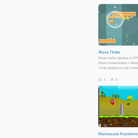
опасный путь. Вырваться
ловушек и собирать пре
пути, чтобы сделать выс
Желе Побег
Желе побег физики в HT
Игра-головоломка с Мил
готов добраться до точк
Помогите нашему мален
желе, чтобы вырваться и
1
0
ловушек, используя мет
тяжести, чтобы избежат
и
Маленькая Клубничк