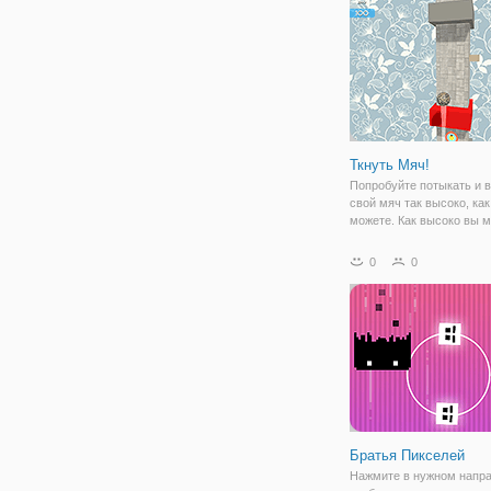
избежать столкновения
Ткнуть Мяч!
Попробуйте потыкать и 
свой мяч так высоко, как
можете. Как высоко вы 
идти?
0
0
Братья Пикселей
Нажмите в нужном напра