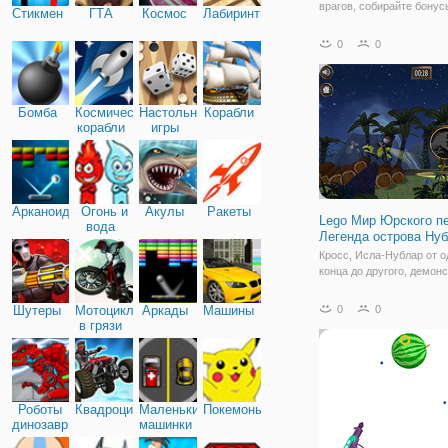
врагов, собирайте бонус
Стикмен
ГТА
Космос
Лабиринты
побеждайте постоянно р
количество вражеских во
0
0
Управляйте песчаным ч
атакуйте людей, военные
вертолет и
Бомба
Космические
Настольные
Корабли
корабли
игры
Арканоид
Огонь и
Акулы
Ракеты
Lego Мир Юрского п
вода
Легенда острова Ну
Кросс, Исла-Нублар от о
конца до другого, демон
свои навыки езды на мот
выполняя всевозможные
Шутеры
Мотоциклы
Аркады
Машины
0
0
как в Lego Jurassic World
в грязи
of Isla Nublar на y8. Этот
полон динозавров, боль
Роботы
Квадроциклы
Маленькие
Покемоны
динозавры
машинки