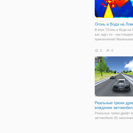
Огонь и Вода на Лов
В игре "Огонь и Вода на 
вас ждут по - настоящем
приключения! Маленькие
Огня и Воды трансформ
небольшой куб, который
2
0
переключать стихии, и п
всем, что такое истинна
ловкость.
Реальные трюки дри
вождение автомобил
Реальные трюки дрифт 
автомобиля 3D наполнен
новых дрифт гоночных 
трюки все по улицам. Пр
рампы и выполнять кати