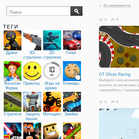
По популярности
0
0
ТЕГИ
Драки
3D-
2D-
Гонки
стрелялки
стрелялки
GT Ghost Racing
Выберите свой автомоби
Веселая
Приколы
Игры на
Кликеры
мчитесь по различным т
Ферма
время
соревнуйтесь с призрак
гоночных легенд, чтобы 
что вы лучший из лучши
0
0
собрать все звезды! Гон
времена года, ночные тр
Стратегия
Защита
Мотоциклы
Змейка
зимние треки и
башни