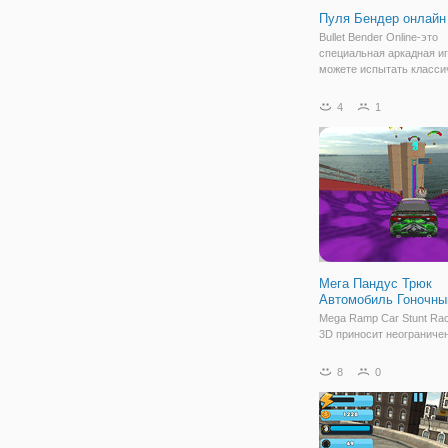
Пуля Бендер онлайн
Bullet Bender Online-это
специальная аркадная иг
можете испытать класси
сцены в фильме Wanted.
пулю! Но на этот раз вы 
4
1
а полицейский. Контроли
траекторию пуль, убивай
врагов и
Мега Пандус Трюк
Автомобиль Гоночны
Mega Ramp Car Stunt Rac
3D приносит неограниче
проблемы вождения авт
для любителей трюковых
8
0
игр на y8. Огромная кол
спортивных автомобилей
ждет вас, заработайте д