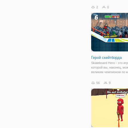
освоении управлением. 
боксе пьяные боксеры в
2
0
арену и пытаются нокау
друг друга. Вы можете д
быстрые удары в
Герой скейтборда
Skateboard Hero - это игр
которой вы, наконец, мо
великим чемпионом по к
Ваша задача-пройти весь
профессиональный конь
56
9
Выполняйте различные
впечатляющие трюки и
совершайте