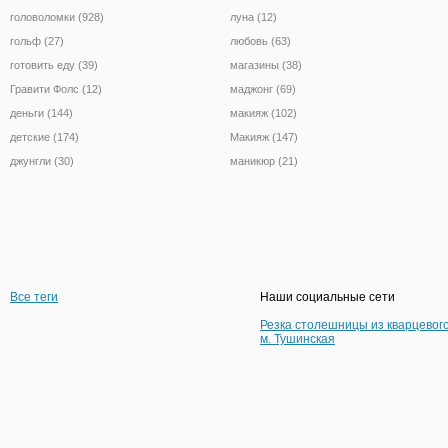
головоломки (928)
луна (12)
гольф (27)
любовь (63)
готовить еду (39)
магазины (38)
Гравити Фолс (12)
маджонг (69)
деньги (144)
макияж (102)
детские (174)
Макияж (147)
джунгли (30)
маникюр (21)
Все теги
Наши социальные сети
Резка столешницы из кварцевог
м. Тушинская