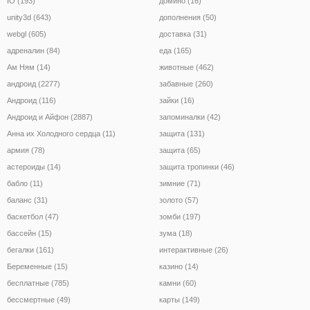
IO (193)
домино (16)
unity3d (643)
дополнения (50)
webgl (605)
доставка (31)
адреналин (84)
еда (165)
Ам Ням (14)
животные (462)
андроид (2277)
забавные (260)
Андроид (116)
зайки (16)
Андроид и Айфон (2887)
запоминалки (42)
Анна их Холодного сердца (11)
защита (131)
армия (78)
защита (65)
астероиды (14)
защита тропинки (46)
бабло (11)
зимние (71)
баланс (31)
золото (57)
баскетбол (47)
зомби (197)
бассейн (15)
зума (18)
бегалки (161)
интерактивные (26)
Беременные (15)
казино (14)
бесплатные (785)
камни (60)
бессмертные (49)
карты (149)