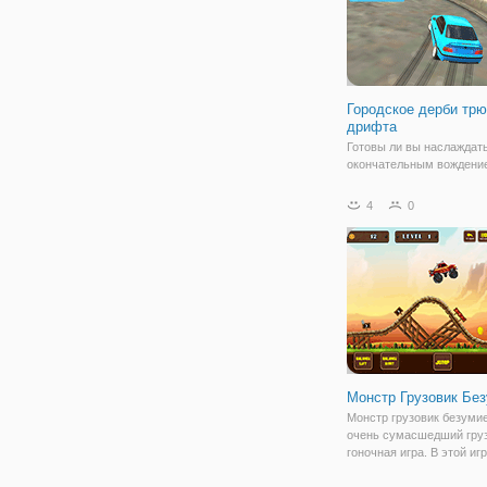
Городское дерби трю
дрифта
Готовы ли вы наслаждат
окончательным вождени
автомобиля? Выполняйте
собирайте монеты, чтоб
4
0
заработать деньги, чтоб
разблокировать новые
транспортные средства!
реалистичная игра-симу
дает вам
Монстр Грузовик Бе
Монстр грузовик безуми
очень сумасшедший гру
гоночная игра. В этой иг
должны быть очень стра
вождении автомобиля с 