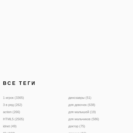
краю трюк. Автомобили 
изменен с NOS, а особен
Пусть
ВСЕ ТЕГИ
1 игрок (3365)
динозавры (51)
3 в ряд (262)
для девочек (638)
action (266)
для малышей (19)
HTML5 (2505)
для мальчиков (586)
idnet (49)
доктор (75)