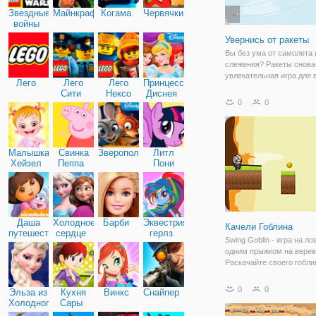
Звездные
Майнкрафт
Когама
Червячки
войны
Увернись от ракеты
Вы без ума от самолета 
слежения? Ракеты снова
увлекательная игра для
Лего
Лего
Лего
Принцессы
самолета и избегания иг
Сити
Нексо
Диснея
игре вам нужно собирать
0
0
Найтс
избегать отслеживания р
других препятствий, так
Малышка
Свинка
Зверополис
Литл
Хейзел
Пеппа
Пони
Дружба
Даша
Холодное
Барби
Эквестрия
Качели Гоблина
путешественница
сердце
герлз
Swing Goblin - игра на ло
одним прыжком на верев
Раскачайте своего гобли
можно дальше. Много
симпатичных персонаже
0
0
Эльза из
Кухня
Винкс
Снайпер
приятных фоновых изоб
Холодного
Сары
Простой в управлении, н
сердца