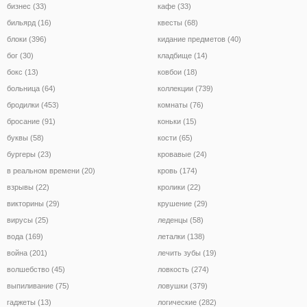
бизнес (33)
кафе (33)
бильярд (16)
квесты (68)
блоки (396)
кидание предметов (40)
бог (30)
кладбище (14)
бокс (13)
ковбои (18)
больница (64)
коллекции (739)
бродилки (453)
комнаты (76)
бросание (91)
коньки (15)
буквы (58)
кости (65)
бургеры (23)
кровавые (24)
в реальном времени (20)
кровь (174)
взрывы (22)
кролики (22)
викторины (29)
крушение (29)
вирусы (25)
леденцы (58)
вода (169)
леталки (138)
война (201)
лечить зубы (19)
волшебство (45)
ловкость (274)
выпиливание (75)
ловушки (379)
гаджеты (13)
логические (282)