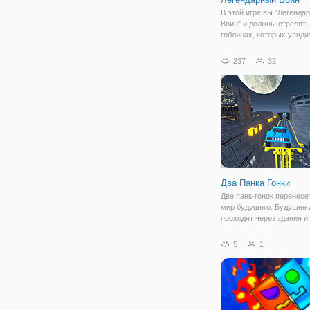
В этой игре вы "Легенда
Воин" и должны стрелять
гоблинах, которых увиди
своем пути. Ваш путь бу
длину 21- го уровня и вс
237
32
вам будут встречаться
недоброжелательные гоб
каждом уровне вас
Два Панка Гонки
Две панк-гонок перенесе
мир будущего. Будущее 
проходят через здания и
Гонка на время или прот
соперника с супер - спо
5
1
автомобилей! Есть 7 ра
модифицированных тран
средств в