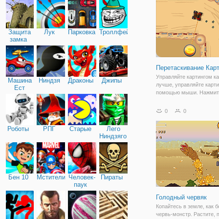
сложный для всех игроко
Защита
Лук
Парковка
Троллфейс
замка
Перетаскивание Карт
Управляйте картингом к
Машина
Ниндзя
Драконы
Джипы
лучше, управляйте карти
Ест
помощью мыши. Нажмите
Машину
мыши, чтобы повернуть 
это отличная дрейфующа
0
0
y8. Оставайтесь на трас
добивайтесь наилучшего
Роботы
РПГ
Старые
Лего
результата, не
Ниндзяго
Бен 10
Мстители
Человек-
Пираты
паук
Голодный червяк
Копайтесь в земле, как 
червь-монстр. Растите, 