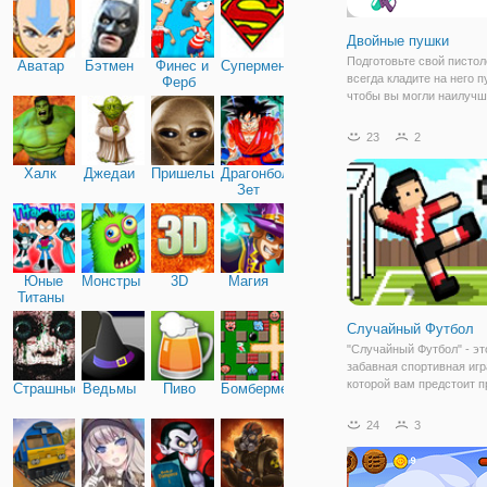
Двойные пушки
Подготовьте свой пистол
Аватар
Бэтмен
Финес и
Супермен
всегда кладите на него п
Ферб
чтобы вы могли наилуч
образом подготовиться к
уничтожению своего враг
23
2
Стреляйте в свою цель, 
разбить ее, точно прице
Халк
Джедаи
Пришельцы
Драгонболл
и держите свою цель на
Зет
Юные
Монстры
3D
Магия
Титаны
Случайный Футбол
"Случайный Футбол" - эт
забавная спортивная игр
которой вам предстоит п
Страшные
Ведьмы
Пиво
Бомбермен
участие в необычном ф
чемпионате, где победит
24
3
проиграть можно совер
случайно! Продемонстри
свою ловкость и