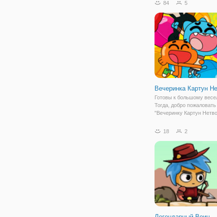
84
5
мастерство. Если вы кр
грузовика, вы проиграете
Попробуйте собрать
Вечеринка Картун Н
Готовы к большому вес
Тогда, добро пожаловать
"Вечеринку Картун Нетво
Здесь вы сможете от ду
повеселиться и сыграть
18
2
самыми знаменитыми
мультяшками. Впереди в
пятьдесят мини игр, где
Легендарный Воин