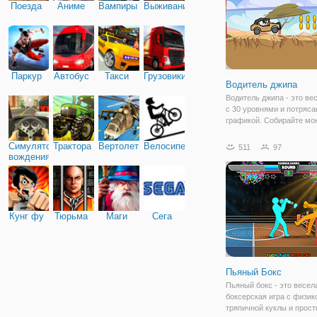
Поезда
Аниме
Вампиры
Выживание
Паркур
Автобус
Такси
Грузовики
Водитель джипа
Водитель джипа - это ве
с 30 уровнями и потряс
графикой. Собирайте мо
перебирая их или выпол
с вращением, чтобы пол
Симулятор
Трактора
Вертолеты
Велосипед
511
97
монеты. Вы можете купи
вождения
автомобили в гараже и
модернизировать
Кунг фу
Тюрьма
Маги
Сега
Пьяный Бокс
Пьяный бокс - это весел
боксерская игра с физик
тряпичной куклы и прос