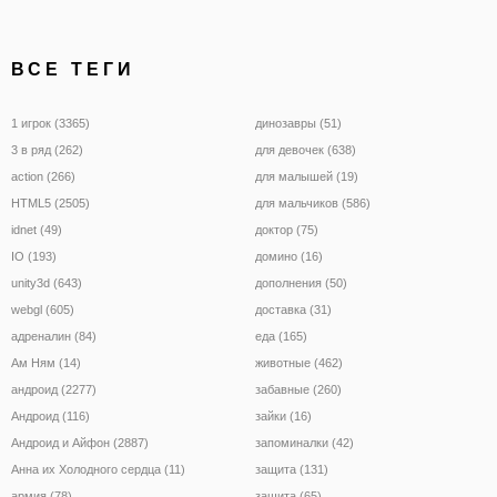
ВСЕ ТЕГИ
1 игрок (3365)
динозавры (51)
3 в ряд (262)
для девочек (638)
action (266)
для малышей (19)
HTML5 (2505)
для мальчиков (586)
idnet (49)
доктор (75)
IO (193)
домино (16)
unity3d (643)
дополнения (50)
webgl (605)
доставка (31)
адреналин (84)
еда (165)
Ам Ням (14)
животные (462)
андроид (2277)
забавные (260)
Андроид (116)
зайки (16)
Андроид и Айфон (2887)
запоминалки (42)
Анна их Холодного сердца (11)
защита (131)
армия (78)
защита (65)