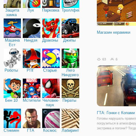
Защита
Лук
Парковка
Троллфейс
замка
Магазин керамики
Машина
Ниндзя
Драконы
Джипы
Ест
Машину
63
6
Роботы
РПГ
Старые
Лего
Ниндзяго
Бен 10
Мстители
Человек-
Пираты
паук
ГТА: Гонки с Копами
Готовы нарушать правил
погрузиться в атмосфер
экстрима и погони? Тогд
Стикмен
ГТА
Космос
Лабиринты
присоединяйтесь в онлай