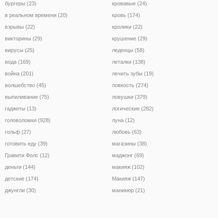
бургеры (23)
кровавые (24)
в реальном времени (20)
кровь (174)
взрывы (22)
кролики (22)
викторины (29)
крушение (29)
вирусы (25)
леденцы (58)
вода (169)
леталки (138)
война (201)
лечить зубы (19)
волшебство (45)
ловкость (274)
выпиливание (75)
ловушки (379)
гаджеты (13)
логические (282)
головоломки (928)
луна (12)
гольф (27)
любовь (63)
готовить еду (39)
магазины (38)
Гравити Фолс (12)
маджонг (69)
деньги (144)
макияж (102)
детские (174)
Макияж (147)
джунгли (30)
маникюр (21)