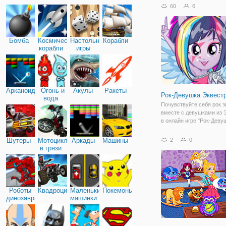
"ГТА: Гонки с Копами 3Д"
60
6
предстоит продемонстри
свои навыки ловкости. В
на хвосте - полиция.
Бомба
Космические
Настольные
Корабли
корабли
игры
Арканоид
Огонь и
Акулы
Ракеты
Рок-Девушка Эквест
вода
Почувствуйте себя рок з
вместе с девушками из 
в онлайн игре "Рок-Деву
Эквестрии". Здесь вы бу
помогать девушкам из М
Шутеры
Мотоциклы
Аркады
Машины
2
0
Пони создавать яркие о
в грязи
фотосессии в стиле рок.
в
Роботы
Квадроциклы
Маленькие
Покемоны
динозавры
машинки