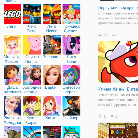
войны
Верчу спиннер круче
Спинеры появились не та
но уже полностью запол
прилавки магазинов. На 
Лего
Лего
Лего
Принцессы
каждый ребенок идет и к
Сити
Нексо
Диснея
спинер. Но что заставля
33
2
Найтс
крутить обычный подшип
соревнования. Дело в то
крутить
Малышка
Свинка
Зверополис
Литл
Хейзел
Пеппа
Пони
Дружба
Даша
Холодное
Барби
Эквестрия
Утиная Жизнь: Битва
путешественница
сердце
герлз
Утиная жизнь может быт
интереснее и насыщенне
кого-либо другого, и это
доказывает флеш игра "
Жизнь: Битва". Это прод
3
0
Эльза из
Кухня
Винкс
Снайпер
серии игр про забавных у
Холодного
Сары
которыми мы уже прохо
сердца
множество