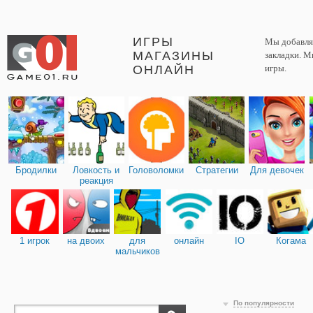
ИГРЫ
Мы добавляе
МАГАЗИНЫ
закладки. М
ОНЛАЙН
игры.
Бродилки
Ловкость и
Головоломки
Стратегии
Для девочек
реакция
1 игрок
на двоих
для
онлайн
IO
Когама
мальчиков
По популярности