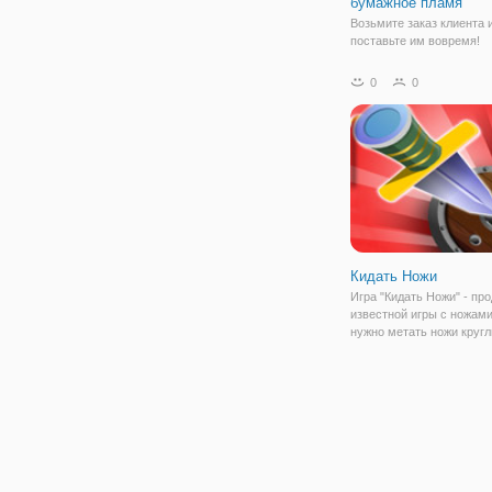
бумажное пламя
Возьмите заказ клиента 
поставьте им вовремя!
0
0
Кидать Ножи
Игра "Кидать Ножи" - пр
известной игры с ножами,
нужно метать ножи кругл
крутящиеся мишени. На 
весь дизайн игры полно
изменился. В игре больш
боссов, но зато есть ра
больше