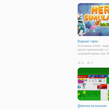
ей сделать некоторые
удивительные украшени
магазина. Откройте для 
интересные вещи вы
Водные горки
Если ваша стихия - вода
просит приключений, то 
штурмуйте флеш игру "
горки". Здесь вы на себе
почувствуете это особое
3
1
впечатление от покорен
аттракционов. Ваш перс
готов к выполнению
Девочка на коньках: