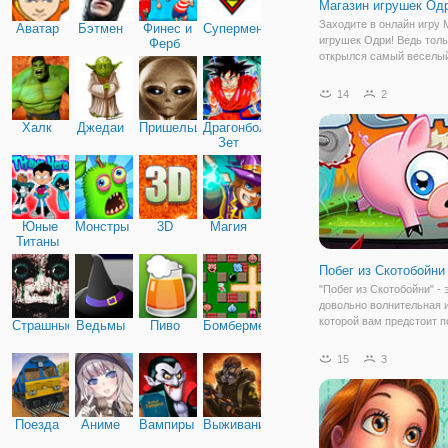
Магазин игрушек Од
Заходите в онлайн игру 
Аватар
Бэтмен
Финес и
Супермен
игрушек Одри! Ведь толь
Ферб
открылся самый веселы
игрушек в городе. Но к 
товаров здесь еще недос
14
2
Вы можете помочь Одри
исправить это, и отыска
Халк
Джедаи
Пришельцы
Драгонболл
милые
Зет
Юные
Монстры
3D
Магия
Титаны
Побег из Скотобойни
"Побег из Скотобойни" - 
довольно волнительная и
которой вам предстоит 
Страшные
Ведьмы
Пиво
Бомбермен
поросенку сбежать из
скотобойни.Поросенок д
15
3
понял, что здесь его не 
ничего хорошего и вот н
момент, когда он решает
Поезда
Аниме
Вампиры
Выживание