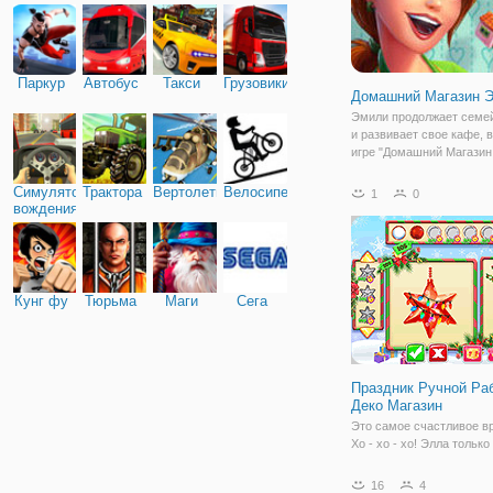
Паркур
Автобус
Такси
Грузовики
Домашний Магазин 
Эмили продолжает семе
и развивает свое кафе, 
игре "Домашний Магазин
На этот раз она будет у
посетителей домашней к
Симулятор
Трактора
Вертолеты
Велосипед
1
0
вы ей в этом поможете.
вождения
применить ловкость и ск
Кунг фу
Тюрьма
Маги
Сега
Праздник Ручной Ра
Деко Магазин
Это самое счастливое вр
Хо - хо - хо! Элла только
открылся новый фирмен
магазин ручной работы.
16
4