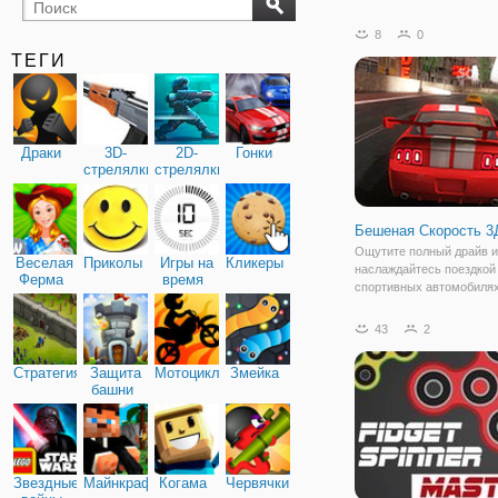
бильярд
карты
8
0
ТЕГИ
Драки
3D-
2D-
Гонки
стрелялки
стрелялки
Бешеная Скорость 3
Ощутите полный драйв и
Веселая
Приколы
Игры на
Кликеры
наслаждайтесь поездкой
Ферма
время
спортивных автомобилях
онлайн игре "Бешеная С
3Д". Это флеш гонка для
43
2
мальчиков, в которой ва
предстоит принять участ
Стратегия
Защита
Мотоциклы
Змейка
соревновании. Игра разр
башни
Звездные
Майнкрафт
Когама
Червячки