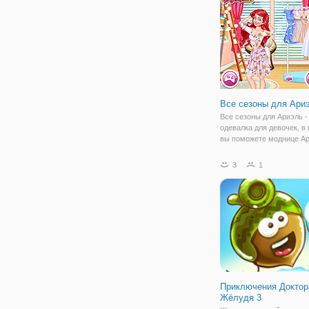
в освоении.
Все сезоны для Ари
Все сезоны для Ариэль -
одевалка для девочек, в
вы поможете моднице А
выглядеть прекрасно вс
года. Для этого, достато
3
1
подобрать четыре разны
для зимы, весны, лета и 
Приключения Доктор
Жёлудя 3