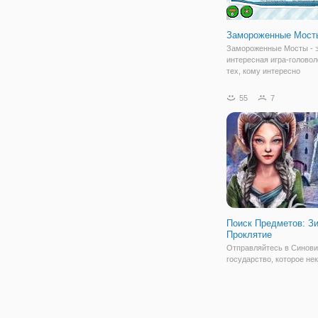
Замороженные Мост
Замороженные Мосты - 
интересная игра-голово
тех, кому интересно
строительство и любит
конструкторы. Суть игры
55
7
проста и понятна каждом
вам нужно построить мос
проехав по которому ва
машина
Поиск Предметов: З
Проклятие
Отправляйтесь в Синови
государство, которое не
мирным и процветающим
после визита колдуньи в
изменилось. Из-за того, 
жители городка встретил
негостеприимно, она на