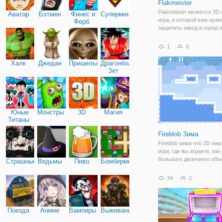
Flakmeister
Flakmeister является 3D
Аватар
Бэтмен
Финес и
Супермен
игра, в которой вам нужн
Ферб
защитить завод и город о
воздушных налетов. Вы 
частью императорской
1
0
серебряной армии, кото
случается, проигрывают 
Халк
Джедаи
Пришельцы
Драгонболл
Сможете ли вы пережить
Зет
Юные
Монстры
3D
Магия
Титаны
Fireblob Зима
Fireblob зима-это 2D пи
игра, где вы играете, как
большого двоичного объе
Страшные
Ведьмы
Пиво
Бомбермен
который нуждается в ва
помощи, чтобы добратьс
34
2
костра.
Поезда
Аниме
Вампиры
Выживание