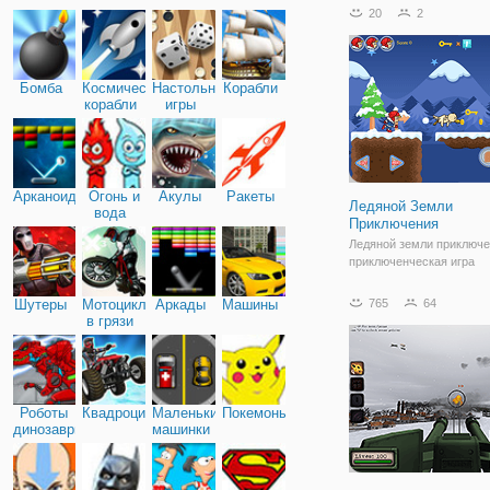
огромен. Бегите по пла
20
2
небу и нажимайте кнопки
перепрыгивать через пр
Бомба
Космические
Настольные
Корабли
корабли
игры
Арканоид
Огонь и
Акулы
Ракеты
Ледяной Земли
вода
Приключения
Ледяной земли приключе
приключенческая игра
платформы. Если вам нр
платформа игры, то вы 
Шутеры
Мотоциклы
Аркады
Машины
765
64
пропустить это. Путеше
в грязи
через красивый ледяной
чтобы найти все монеты,
победить опасных
Роботы
Квадроциклы
Маленькие
Покемоны
динозавры
машинки