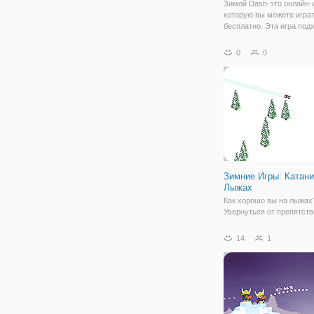
Зимой Dash-это онлайн-и
которую вы можете игра
бесплатно. Эта игра под
всех возрастов. Ваша за
чтобы прыгать и летать 
0
0
препятствия, собрать ка
больше подарков и дости
финиша.
Зимние Игры: Катани
Лыжах
Как хорошо вы на лыжах
Увернуться от препятств
увидеть, как далеко вы 
спуститься с горы. На ка
14
1
генерируются и бесконе
размер. Перейти на золо
пытаться побить высокий