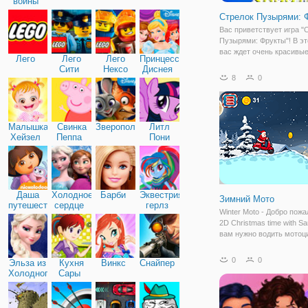
войны
Стрелок Пузырями: 
Вас приветствует игра "
Пузырями: Фрукты"! В эт
вас ждет очень красивы
Лего
Лего
Лего
Принцессы
в пузырьках, которых ва
Сити
Нексо
Диснея
будет освободить. Сегод
8
0
Найтс
сбором урожая в саду хо
заметила, что ее некото
фрукты и
Малышка
Свинка
Зверополис
Литл
Хейзел
Пеппа
Пони
Дружба
Даша
Холодное
Барби
Эквестрия
Зимний Мото
путешественница
сердце
герлз
Winter Moto - Добро пожа
2D Christmas time with Sa
вам нужно водить мотоц
собирать монеты и поку
новые мотоциклы для ез
0
0
Эльза из
Кухня
Винкс
Снайпер
Выберите свой любимый
Холодного
Сары
и сделайте потрясающие
сердца