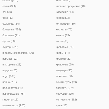
бильярд (16)
квесты (68)
блоки (396)
кидание предметов (40)
бог (30)
кладбище (14)
бокс (13)
ковбои (18)
больница (64)
коллекции (739)
бродилки (453)
комнаты (76)
бросание (91)
коньки (15)
буквы (58)
кости (65)
бургеры (23)
кровавые (24)
в реальном времени (20)
кровь (174)
взрывы (22)
кролики (22)
викторины (29)
крушение (29)
вирусы (25)
леденцы (58)
вода (169)
леталки (138)
война (201)
лечить зубы (19)
волшебство (45)
ловкость (274)
выпиливание (75)
ловушки (379)
гаджеты (13)
логические (282)
головоломки (928)
луна (12)