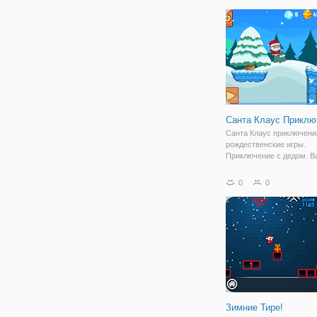
Проверьте это и попробу
собрать картинку без ош
Насладиться зимними р
и получайте удовольстви
Санта Клаус Приклю
Санта Клаус приключени
рождественские игры.
Приключение с дедом. В
собирать разноцветные 
избегать опасностей. На
0
0
коснитесь экрана, чтобы
отправить Санта. Есть 2
ждут вас. Получайте
Зимние Тире!