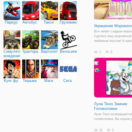
Паркур
Автобус
Такси
Грузовики
Украшение Морожено
Все любят сладкое моро
Сделать ваш мороженое
любимым вкусом! А како
мороженое вы хотите сд
сегодня? Многие ингред
Симулятор
Трактора
Вертолеты
Велосипед
1
0
приготовления морожено
вождения
забрать некоторые свеж
фрукты... в конце игры,
Кунг фу
Тюрьма
Маги
Сега
Луни Тюнз Зимние
Головоломки
Луни Тюнз возвращается
головоломки. Вы играли 
но вы никогда не видели 
удивительную зимнюю т
11
1