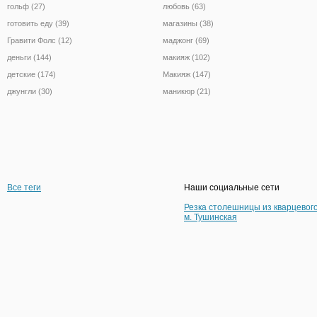
гольф (27)
любовь (63)
готовить еду (39)
магазины (38)
Гравити Фолс (12)
маджонг (69)
деньги (144)
макияж (102)
детские (174)
Макияж (147)
джунгли (30)
маникюр (21)
Все теги
Наши социальные сети
Резка столешницы из кварцевог
м. Тушинская