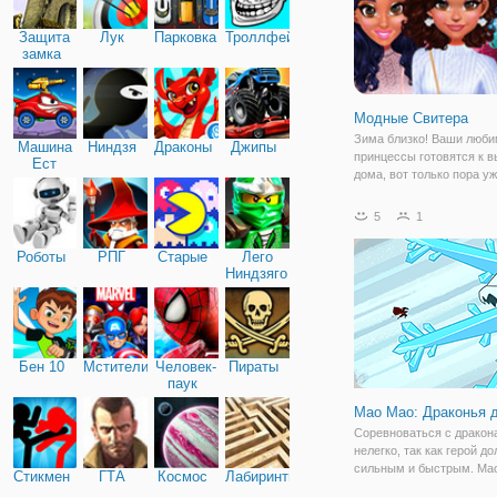
Защита
Лук
Парковка
Троллфейс
замка
Модные Свитера
Зима близко! Ваши люб
Машина
Ниндзя
Драконы
Джипы
принцессы готовятся к в
Ест
дома, вот только пора у
Машину
о коротких платьях, кот
совершенно не греют. П
5
1
им подобрать самые кру
наряды на холодный ден
Роботы
РПГ
Старые
Лего
всего в зимний
Ниндзяго
Бен 10
Мстители
Человек-
Пираты
паук
Мао Мао: Драконья 
Соревноваться с дракон
нелегко, так как герой д
сильным и быстрым. Ма
Стикмен
ГТА
Космос
Лабиринты
такой персонаж, но драко