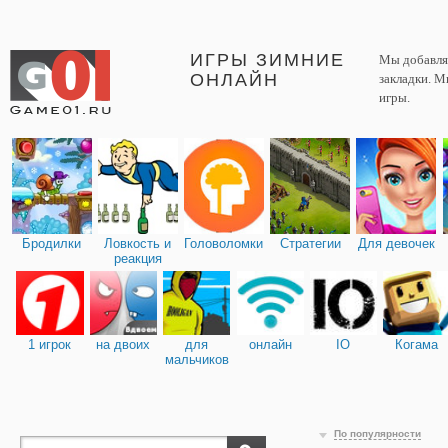
ИГРЫ ЗИМНИЕ
Мы добавляе
ОНЛАЙН
закладки. М
игры.
Бродилки
Ловкость и
Головоломки
Стратегии
Для девочек
реакция
1 игрок
на двоих
для
онлайн
IO
Когама
мальчиков
По популярности