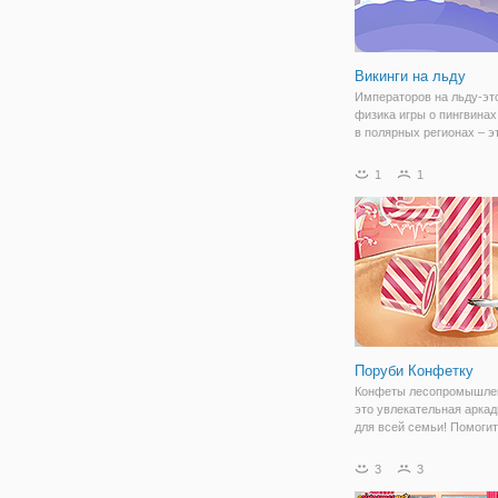
Викинги на льду
Императоров на льду-эт
физика игры о пингвинах
в полярных регионах – э
вызывает катастрофиче
последствия для пингвин
1
1
угрожая их святилище! В
командир пингвинов и д
пытаться защитить свою
Поруби Конфетку
Конфеты лесопромышле
это увлекательная аркад
для всей семьи! Помоги
крепильщиком срубить 
деревьев. Будьте остор
3
3
ветвей, однако! Эта прос
очень весело играть, но