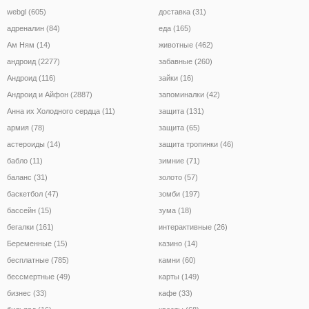
webgl (605)
доставка (31)
адреналин (84)
еда (165)
Ам Ням (14)
животные (462)
андроид (2277)
забавные (260)
Андроид (116)
зайки (16)
Андроид и Айфон (2887)
запоминалки (42)
Анна их Холодного сердца (11)
защита (131)
армия (78)
защита (65)
астероиды (14)
защита тропинки (46)
бабло (11)
зимние (71)
баланс (31)
золото (57)
баскетбол (47)
зомби (197)
бассейн (15)
зума (18)
бегалки (161)
интерактивные (26)
Беременные (15)
казино (14)
бесплатные (785)
камни (60)
бессмертные (49)
карты (149)
бизнес (33)
кафе (33)