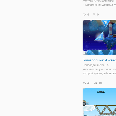
Желудь из онлайн игры
"Приключения Доктора Ж
вместо того, чтобы прос
на дереве, предпочитает
4
0
путешествовать по миру
если это приключение п
опасностей, оно того стои
данной игре вы
Головоломка: Айсбе
Присоединяйтесь в
увлекательную головолом
которой нужно действов
оперативно. Вы окажетес
живописном местечке, п
43
10
Ледовитого океана. На э
появятся три заморожен
фигурки разной геометри
которые не