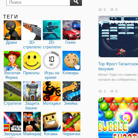
бильярд
карты
0
0
ТЕГИ
Драки
3D-
2D-
Гонки
стрелялки
стрелялки
Тор Фрост Гигантско
безумие
Веселая
Приколы
Игры на
Кликеры
Молот Тора-это главное 
Ферма
время
которое вы собираетесь
использовать в этой арк
игре, где блоки выполне
2
0
ледяных блоков. Переме
Тора, используя стрелки
Стратегия
Защита
Мотоциклы
Змейка
вправо, и нажмите пробе
башни
Звездные
Майнкрафт
Когама
Червячки