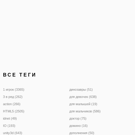
волшебный мир
ВСЕ ТЕГИ
1 игрок (3365)
динозавры (51)
3 в ряд (262)
для девочек (638)
action (266)
для малышей (19)
HTML5 (2505)
для мальчиков (586)
idnet (49)
доктор (75)
IO (193)
домино (16)
unity3d (643)
дополнения (50)