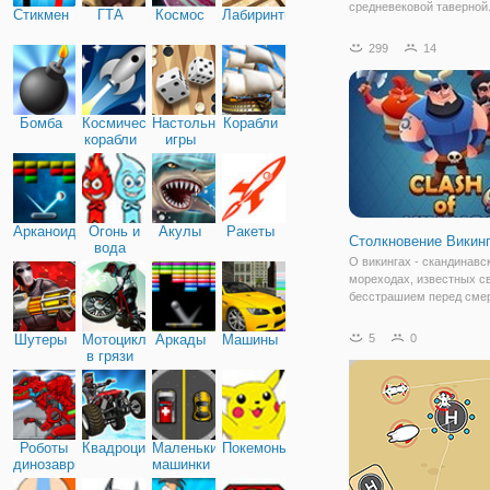
средневековой таверной
Стикмен
ГТА
Космос
Лабиринты
Управляйте растущим
ресторанным бизнесом 
299
14
нанимайте таких людей, 
бармен, персонал и шеф
чтобы помочь вам управ
Бомба
Космические
Настольные
Корабли
корабли
игры
Арканоид
Огонь и
Акулы
Ракеты
Столкновение Викин
вода
О викингах - скандинавс
мореходах, известных с
бесстрашием перед сме
своими набегами ходит 
легенд. Их боялись даж
Шутеры
Мотоциклы
Аркады
Машины
5
0
отдаленные государства
в грязи
самыми опасными воина
новой бесплатной
Роботы
Квадроциклы
Маленькие
Покемоны
динозавры
машинки