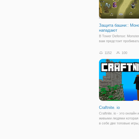
Защита башни:: Мон
нападают
В Tower Defense: Monste
вам предстоит пробиват
волны противников на о
уровнях. Размещайте ба
1152
100
сборных местах, которы
различные типы атак, по
улучшайте их, чтобы им
возможность
Craftnite. io
Craftnite. io - это онлайн 
живыми людями которая
в себе две топовые игры
майнкрафт и фортнайт! В
очень большой свободны
котором будут сражатьс