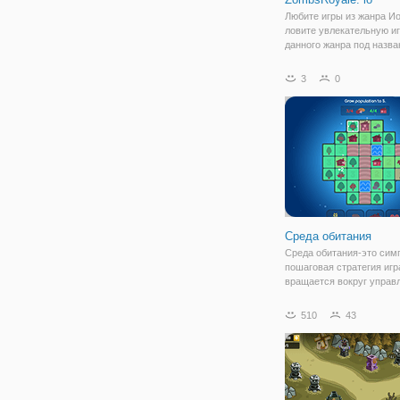
Любите игры из жанра Ио
ловите увлекательную иг
данного жанра под назв
"ZombsRoyale. io". Здесь
оказываетесь в эпицент
3
0
серьезных сражений ме
сторонами. Вашим герое
персонаж
Среда обитания
Среда обитания-это сим
пошаговая стратегия игр
вращается вокруг управ
малым населенным пунк
Выращивать еду, охотит
510
43
животных, строить дома,
увеличивать население, 
все это