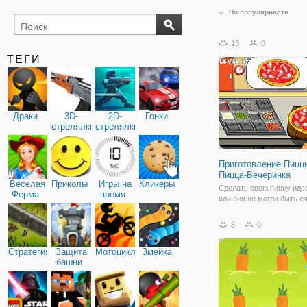
По популярности
13
0
ТЕГИ
Драки
3D-
2D-
Гонки
стрелялки
стрелялки
Приготовление Пицц
Пицца-Вечеринка
Веселая
Приколы
Игры на
Кликеры
Сделать свою пиццу иде
Ферма
время
или они не могли быть с
Открой новые ингредиен
предложить новые рецеп
8
0
ваших клиентов.
Стратегия
Защита
Мотоциклы
Змейка
башни