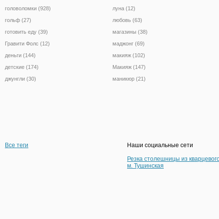
головоломки (928)
луна (12)
гольф (27)
любовь (63)
готовить еду (39)
магазины (38)
Гравити Фолс (12)
маджонг (69)
деньги (144)
макияж (102)
детские (174)
Макияж (147)
джунгли (30)
маникюр (21)
Все теги
Наши социальные сети
Резка столешницы из кварцевог
м. Тушинская