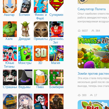
Симулятор Полета
Опыт наиболее ответств
Аватар
Бэтмен
Финес и
Супермен
работа авиадиспетчера. 
Ферб
контролируемая воздуш
движением и руководств
самолетов в районы их 
6637
364
держите небо безопасно
завершить уровней, что
Халк
Джедаи
Пришельцы
Драгонболл
получить высокий балл.
Зет
Различные
Юные
Монстры
3D
Магия
Титаны
Зомби против растен
Эта игра стала популярн
несколько дней после св
выхода, теперь она стал
Страшные
Ведьмы
Пиво
Бомбермен
доступной и во флэш вер
игре "Зомби против раст
300
17
предстоит стать фермер
выращивать на своем уч
уникальные