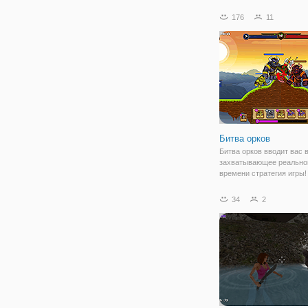
неограниченное количес
времени. Действие игры
176
11
разворачивается в вым
мире, где идет война ме
кланами. Вам нужно
Битва орков
Битва орков вводит вас 
захватывающее реально
времени стратегия игры!
Развернуть своих воинов
выбить ваших оппоненто
34
2
головой, пока он не набе
достаточно сил, чтобы у
базу противника. Сущес