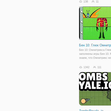
138
11
денег, почему бы не куп
собственный курорт. На
новые виды
Бен 10: Глюк Омнитр
Бен 10: Омнитрикса Глю
заполнены игры Бен 10.
знаем, что Омнитрикс н
для переключения симво
ben10. Но у нас здесь ес
1342
111
проблема, Бен-10 испыт
трудности с переключен
персонажей,
ZombsRoyale. io