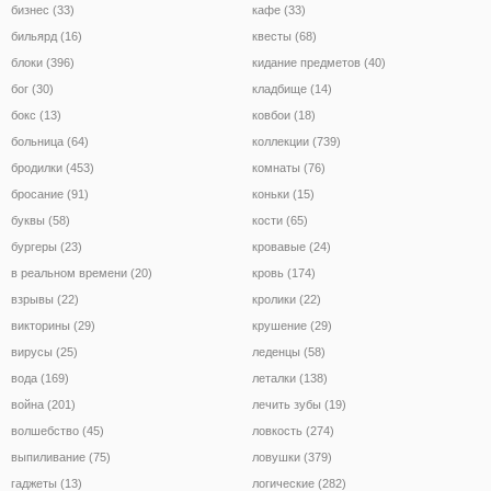
бизнес (33)
кафе (33)
бильярд (16)
квесты (68)
блоки (396)
кидание предметов (40)
бог (30)
кладбище (14)
бокс (13)
ковбои (18)
больница (64)
коллекции (739)
бродилки (453)
комнаты (76)
бросание (91)
коньки (15)
буквы (58)
кости (65)
бургеры (23)
кровавые (24)
в реальном времени (20)
кровь (174)
взрывы (22)
кролики (22)
викторины (29)
крушение (29)
вирусы (25)
леденцы (58)
вода (169)
леталки (138)
война (201)
лечить зубы (19)
волшебство (45)
ловкость (274)
выпиливание (75)
ловушки (379)
гаджеты (13)
логические (282)