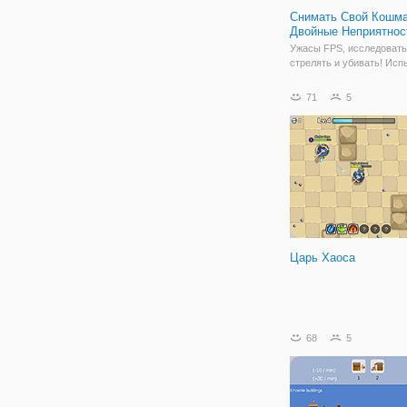
Снимать Свой Кошма
Двойные Неприятнос
Ужасы FPS, исследовать
стрелять и убивать! Исп
страх и зло в ваши ночн
кошмары! Исследуйте ле
71
5
городской квартал и кан
Грузы из пушки! Два ко
бонусный уровень! Новы
2020 Ваш Кошмар Тольк
Царь Хаоса
68
5