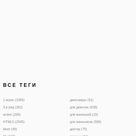
множество игроков. Уни
противников,
ВСЕ ТЕГИ
1 игрок (3365)
динозавры (51)
3 в ряд (262)
для девочек (638)
action (266)
для малышей (19)
HTML5 (2505)
для мальчиков (586)
idnet (49)
доктор (75)