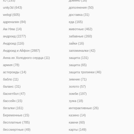
IO (193)
домино (16)
unity3d (643)
дополнения (50)
webgl (605)
доставка (31)
адреналин (84)
еда (165)
Ам Ням (14)
животные (462)
андроид (2277)
забавные (260)
Андроид (116)
зайки (16)
Андроид и Айфон (2887)
запоминалки (42)
Анна их Холодного сердца (11)
защита (131)
армия (78)
защита (65)
астероиды (14)
защита тропинки (46)
бабло (11)
зимние (71)
баланс (31)
золото (57)
баскетбол (47)
зомби (197)
бассейн (15)
зума (18)
бегалки (161)
интерактивные (26)
Беременные (15)
казино (14)
бесплатные (785)
камни (60)
бессмертные (49)
карты (149)