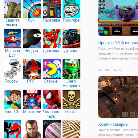
получать каждый уровен
Защита
Лук
Парковка
Троллфейс
замка
Простоя Убей их все
Простоя Убей их всех! э
Машина
Ниндзя
Драконы
Джипы
праздный - стратегия сти
Ест
котором вам придется в
Машину
против ужасных монстро
которые попытаются зав
119
5
королевство. Вам нужно
подразделения, объедини
Роботы
РПГ
Старые
Лего
Ниндзяго
Бен 10
Мстители
Человек-
Пираты
паук
Хозяин таверны
Tavern Master - это инте
игра об управлении ваш