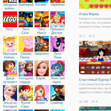
Звездные
Майнкрафт
Когама
Червячки
войны
Атака Фермы
Свежую и сочную морко
не только мы, но и разн
грызуны и птицы, которы
Лего
Лего
Лего
Принцессы
онлайн игре "Атака Ферм
Сити
Нексо
Диснея
норовят стащить ее у вас
7
0
Найтс
данной игре вы оказывае
аналогичной ситуации, г
участок
Малышка
Свинка
Зверополис
Литл
Хейзел
Пеппа
Пони
Дружба
Даша
Холодное
Барби
Эквестрия
Счастливый Бургер 
путешественница
сердце
герлз
Счастливый Бургер мага
удивительная игра, где 
придется готовить гамбу
делать ваших клиентов
счастливыми, у вас есть
156
6
Эльза из
Кухня
Винкс
Снайпер
различные ингредиенты,
Холодного
Сары
использовать, и вы буде
сердца