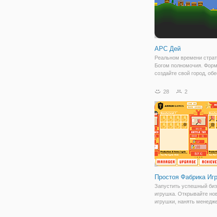
АРС Дей
Реальном времени страт
Богом полномочия. Форм
создайте свой город, об
производство продуктов 
обучайте свои войска и
28
2
сражайтесь с врагами. 
вашим людям свои боже
силы.
Простоя Фабрика Иг
Запустить успешный би
игрушка. Открывайте но
игрушки, нанять менедж
увеличение производств
престиж. Когда у вас до