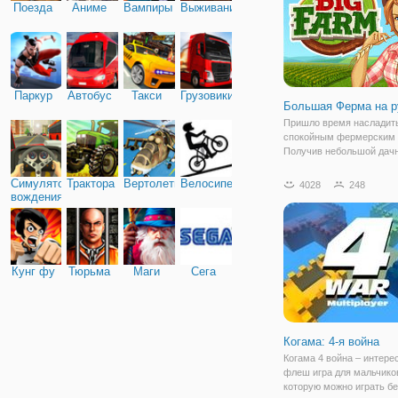
Поезда
Аниме
Вампиры
Выживание
Паркур
Автобус
Такси
Грузовики
Большая Ферма на р
Пришло время насладит
спокойным фермерским 
Получив небольшой дач
участок, можно приступа
облагораживанию. Перв
Симулятор
Трактора
Вертолеты
Велосипед
4028
248
выбирать семена для пос
вождения
затем собирать урожай. 
можно
Кунг фу
Тюрьма
Маги
Сега
Когама: 4-я война
Когама 4 война – интере
флеш игра для мальчиков
которую можно играть б