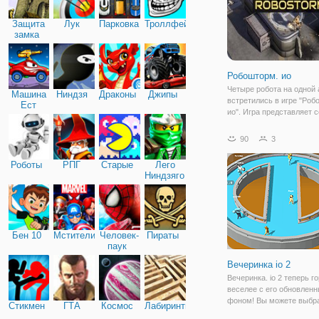
Защита
Лук
Парковка
Троллфейс
замка
Робошторм. ио
Четыре робота на одной 
Машина
Ниндзя
Драконы
Джипы
встретились в игре "Роб
Ест
ио". Игра представляет 
Машину
ио, а значит, игроки со в
оказались здесь, чтобы
90
3
посоревноваться в смек
внимательности и остор
Роботы
РПГ
Старые
Лего
Итак, на
Ниндзяго
Бен 10
Мстители
Человек-
Пираты
паук
Вечеринка io 2
Вечеринка. io 2 теперь г
веселее с его обновлен
фоном! Вы можете выбра
Стикмен
ГТА
Космос
Лабиринты
из забавных персонажей