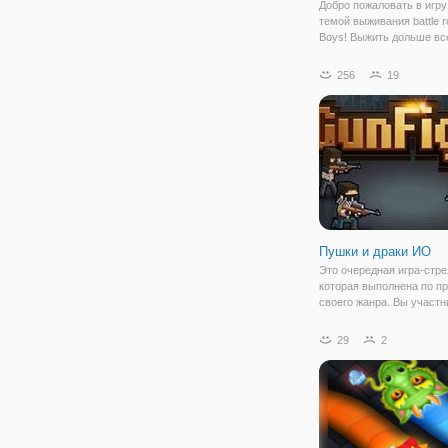
Добро пожаловать в игру h
темой выживания battle ro
Boys! Выжить дольше все
падая. Сбросьте своих
противников с платформ
256
19
Улучшайте свою игру с
умных стратегий! Краси
игра с
Пушки и драки ИО
Это очередная игра-стре
которая выполнена по п
своего жанра. Вы участн
из команд, которая боре
своими противниками за
29
2
лучших. Включая игру, в
перемещаетесь на опре
локацию, на