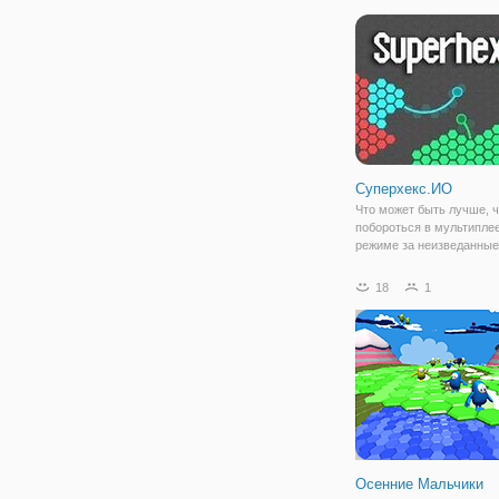
пути. Именно этим вам и
предстоит заняться в да
-
Суперхекс.ИО
Что может быть лучше, 
побороться в мультипле
режиме за неизведанные
территории? В Суперхек
такая возможность, вы 
18
1
персонажем, который пр
движении выделяет обла
после того как
Осенние Мальчики