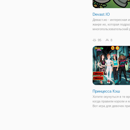
Devast.IO
Деваст.ио - интересная и
жанре ио, которая подра
многопользовательский
игры и свободное прост
для перемещения и дейс
95
8
Игра представлена от
разработчика гейма Стар
(Starve.io), поэтому,
Принцесса Кэш
Хотите окунуться в те в
когда правили короли и 
Вот игра для девочек пр
Кэш позволит почувство
в роли принцессы. Для 
самое главное – её наряд
вашем гардеробе доступ
большое