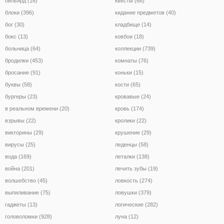
бильярд (16)
квесты (68)
блоки (396)
кидание предметов (40)
бог (30)
кладбище (14)
бокс (13)
ковбои (18)
больница (64)
коллекции (739)
бродилки (453)
комнаты (76)
бросание (91)
коньки (15)
буквы (58)
кости (65)
бургеры (23)
кровавые (24)
в реальном времени (20)
кровь (174)
взрывы (22)
кролики (22)
викторины (29)
крушение (29)
вирусы (25)
леденцы (58)
вода (169)
леталки (138)
война (201)
лечить зубы (19)
волшебство (45)
ловкость (274)
выпиливание (75)
ловушки (379)
гаджеты (13)
логические (282)
головоломки (928)
луна (12)