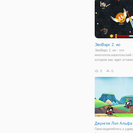
противников. Каждый из 
вооружен и
ЭвоВарс 2. ио
ЭвоВарс 2. ио - это
многопользовательский 
котором вас ждет отчаян
за выживание. Выходите 
многочисленными проти
3
0
которые только и ждут р
над вами. Главное прави
выжить и в
Джунгли Лол Альфа
Присоединяйтесь к удив