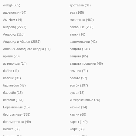
webgl (605)
доставка (31)
адреналин (84)
еда (165)
Ам Ням (14)
животные (462)
андроид (2277)
забавные (260)
Андроид (116)
зайки (16)
Андроид и Айфон (2887)
запоминалки (42)
Анна их Холодного сердца (11)
защита (131)
армия (78)
защита (65)
астероиды (14)
защита тропинки (46)
бабло (11)
зимние (71)
баланс (31)
золото (57)
баскетбол (47)
зомби (197)
бассейн (15)
зума (18)
бегалки (161)
интерактивные (26)
Беременные (15)
казино (14)
бесплатные (785)
камни (60)
бессмертные (49)
карты (149)
бизнес (33)
кафе (33)