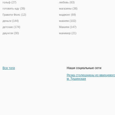
гольф (27)
любовь (63)
готовить еду (39)
магазины (38)
Гравити Фолс (12)
маджонг (69)
деньги (144)
макияж (102)
детские (174)
Макияж (147)
джунгли (30)
маникюр (21)
Все теги
Наши социальные сети
Резка столешницы из кварцевог
м. Тушинская