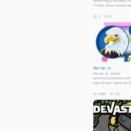
битва панд в лучшем ст
Fortnite. Ваша главная ц
стать сильнейшим игрок
выжить так долго, как вы
3
0
кровавой битве. Контрол
вооруженных животных 
Иксгар. io
Иксгар. io - аналог
многопользовательской
игры Агарио. Здесь мы в
очередной раз возвраща
игровое поле, заполненн
8286
713
красочными шариками. 
вашим управлением круг
может перемещаться по