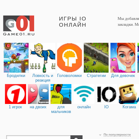
ИГРЫ IO
Мы добавляе
ОНЛАЙН
закладки. М
Бродилки
Ловкость и
Головоломки
Стратегии
Для девочек
реакция
1 игрок
на двоих
для
онлайн
IO
Когама
мальчиков
По популярности