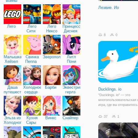
войны
Лезвие. Ио
Лего
Лего
Лего
Принцессы
Сити
Нексо
Диснея
8
0
Найтс
Малышка
Свинка
Зверополис
Литл
Хейзел
Пеппа
Пони
Дружба
Даша
Холодное
Барби
Эквестрия
Ducklings. io
путешественница
сердце
герлз
"Ducklings. io" — это
многопользовательская 
игра, где вы отправитесь
живописное озеро. Там 
ждёт мама утка, которая
37
1
Эльза из
Кухня
Винкс
Снайпер
своих маленьких утят. 
Холодного
Сары
разбрелись по всему озе
сердца
могут оказаться в