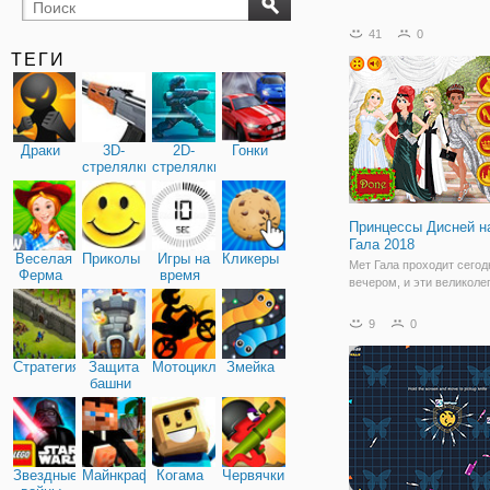
бильярд
карты
41
0
ТЕГИ
Драки
3D-
2D-
Гонки
стрелялки
стрелялки
Принцессы Дисней н
Гала 2018
Веселая
Приколы
Игры на
Кликеры
Мет Гала проходит сегод
Ферма
время
вечером, и эти великол
Принцессы Диснея, уже 
подготовку к нему. Рапу
9
0
Ариэль, Эльза и Моана 
рады участвовать в это
Стратегия
Защита
Мотоциклы
Змейка
гламурном событии, но 
башни
подготовиться и в перву
Звездные
Майнкрафт
Когама
Червячки