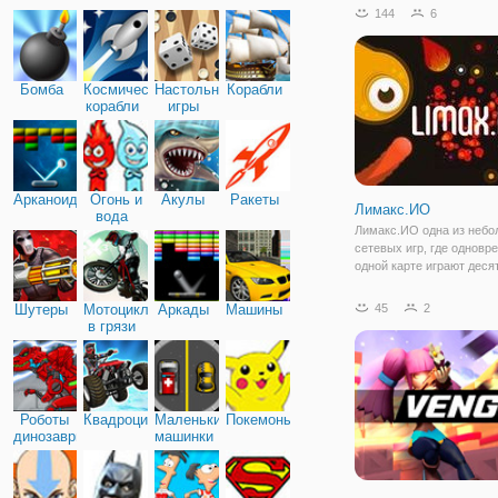
игру. Все, что вам нужно
144
6
игре, это прикоснуться к
выбросить их с арены. 
Бомба
Космические
Настольные
Корабли
корабли
игры
Арканоид
Огонь и
Акулы
Ракеты
Лимакс.ИО
вода
Лимакс.ИО одна из неб
сетевых игр, где одновр
одной карте играют десят
сотни игроков. Цель игры
вырастить своего персо
Шутеры
Мотоциклы
Аркады
Машины
45
2
пожирая разбросанные н
в грязи
предметы. И, конечно же
заработок
Роботы
Квадроциклы
Маленькие
Покемоны
динозавры
машинки