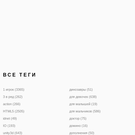
ВСЕ ТЕГИ
1 игрок (3365)
динозавры (51)
3 в ряд (262)
для девочек (638)
action (266)
для малышей (19)
HTML5 (2505)
для мальчиков (586)
idnet (49)
доктор (75)
IO (193)
домино (16)
unity3d (643)
дополнения (50)