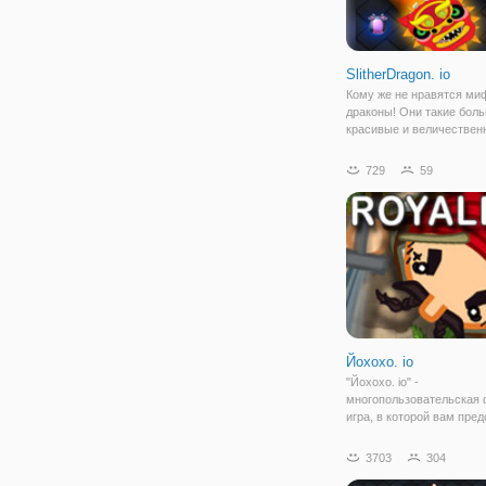
SlitherDragon. io
Кому же не нравятся ми
драконы! Они такие бол
красивые и величествен
Хотите превратиться в о
них и сразиться с други
729
59
драконами? Тогда, добро
пожаловать в игру "Slithe
io"! Чтобы начать
Йохохо. io
"Йохохо. io" -
многопользовательская
игра, в которой вам пред
играть за пиратов и сраж
ними на выживание. Вы
3703
304
оказываетесь на острове
окружении многочислен