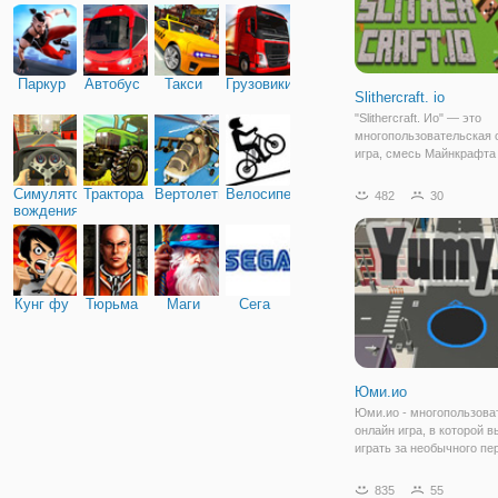
Паркур
Автобус
Такси
Грузовики
Slithercraft. io
"Slithercraft. Ио" — это
многопользовательская 
игра, смесь Майнкрафта
классической змейки. Эт
гремучая смесь гаранти
Симулятор
Трактора
Вертолеты
Велосипед
482
30
интересный геймплей. П
вождения
как начать игру вам нуж
ник и выбрать скин
Кунг фу
Тюрьма
Маги
Сега
Юми.ио
Юми.ио - многопользова
онлайн игра, в которой в
играть за необычного пе
черную дыру. А она, как 
может поглощать все на
835
55