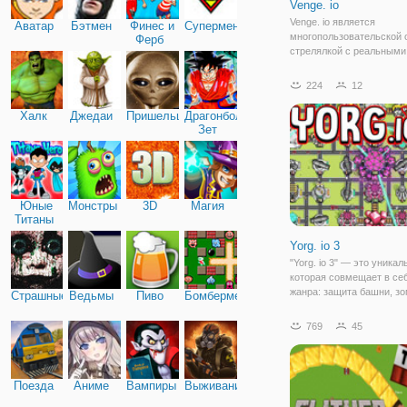
Venge. io
Venge. io является
Аватар
Бэтмен
Финес и
Супермен
многопользовательской 
Ферб
стрелялкой с реальными
множеством возможносте
вы можете играть без ре
224
12
Для получения призов и
в таблицу лидеров вам 
Халк
Джедаи
Пришельцы
Драгонболл
Зет
Юные
Монстры
3D
Магия
Титаны
Yorg. io 3
"Yorg. io 3" — это уникал
которая совмещает в себ
жанра: защита башни, зо
Страшные
Ведьмы
Пиво
Бомбермен
стратегия. В игре есть д
— одиночная игра проти
769
45
мультиплеер, где вы буд
сражаться против других
Поезда
Аниме
Вампиры
Выживание