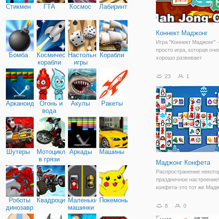
Стикмен
ГТА
Космос
Лабиринты
Коннект Маджонг
Игра "Коннект Маджонг" -
просто игра, которая оче
Бомба
Космические
Настольные
Корабли
хорошо развивает
корабли
игры
внимательность и усидч
Она позволит вам обрес
23
1
спокойную атмосферу т
выдержку. Это самый
современный и классиче
Арканоид
Огонь и
Акулы
Ракеты
маджонга,
вода
Шутеры
Мотоциклы
Аркады
Машины
в грязи
Маджонг Конфета
Распространение некот
праздничное настроение
конфета-это тот же Мадж
ты любишь играть круглы
Роботы
Квадроциклы
Маленькие
Покемоны
с зимним визуальные э
8
0
динозавры
машинки
чтобы отпраздновать сез
Укутаться и наслаждатьс