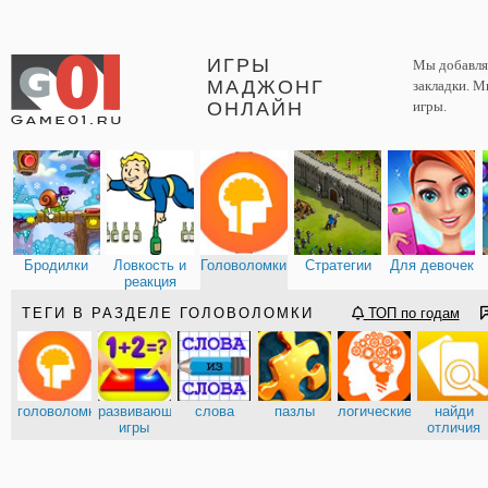
ИГРЫ
Мы добавляе
МАДЖОНГ
закладки. М
ОНЛАЙН
игры.
Бродилки
Ловкость и
Головоломки
Стратегии
Для девочек
реакция
ТЕГИ В РАЗДЕЛЕ ГОЛОВОЛОМКИ
ТОП по годам
головоломки
развивающие
слова
пазлы
логические
найди
игры
отличия