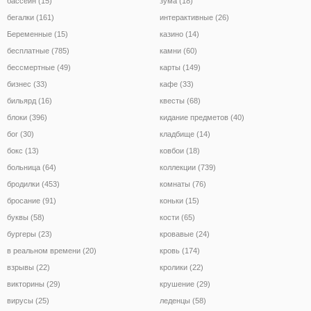
бассейн (15)
зума (18)
бегалки (161)
интерактивные (26)
Беременные (15)
казино (14)
бесплатные (785)
камни (60)
бессмертные (49)
карты (149)
бизнес (33)
кафе (33)
бильярд (16)
квесты (68)
блоки (396)
кидание предметов (40)
бог (30)
кладбище (14)
бокс (13)
ковбои (18)
больница (64)
коллекции (739)
бродилки (453)
комнаты (76)
бросание (91)
коньки (15)
буквы (58)
кости (65)
бургеры (23)
кровавые (24)
в реальном времени (20)
кровь (174)
взрывы (22)
кролики (22)
викторины (29)
крушение (29)
вирусы (25)
леденцы (58)