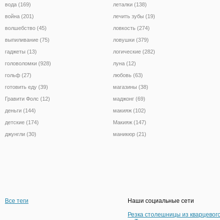
вода (169)
леталки (138)
война (201)
лечить зубы (19)
волшебство (45)
ловкость (274)
выпиливание (75)
ловушки (379)
гаджеты (13)
логические (282)
головоломки (928)
луна (12)
гольф (27)
любовь (63)
готовить еду (39)
магазины (38)
Гравити Фолс (12)
маджонг (69)
деньги (144)
макияж (102)
детские (174)
Макияж (147)
джунгли (30)
маникюр (21)
Все теги
Наши социальные сети
Резка столешницы из кварцевог