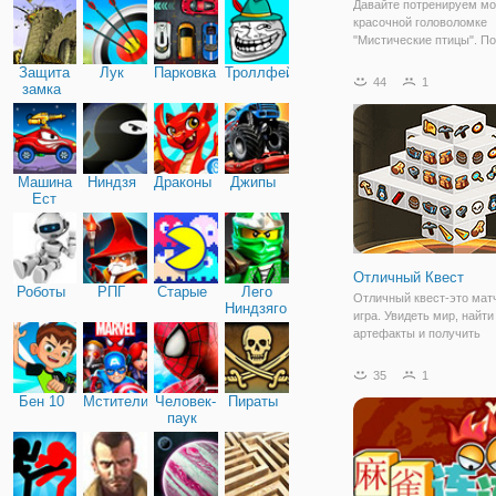
Давайте потренируем мо
красочной головоломке
"Мистические птицы". По
они заточены в тропичес
Защита
Лук
Парковка
Троллфейс
джунглях глубоко в пеще
44
1
замка
только расшифровка зад
поможет выбраться им н
Чтобы помочь птица
Машина
Ниндзя
Драконы
Джипы
Ест
Машину
Отличный Квест
Роботы
РПГ
Старые
Лего
Отличный квест-это мат
Ниндзяго
игра. Увидеть мир, найт
артефакты и получить
максимально высокий ба
игра про 3 - й обелиск, 
35
1
состоит из небольших 3 
Бен 10
Мстители
Человек-
Пираты
кубиков. Для того, чтобы
паук
вам придется