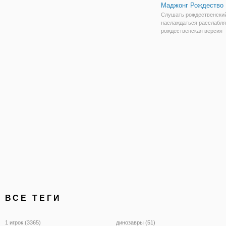
Маджонг Рождество
Слушать рождественский
наслаждаться расслаб
рождественская версия
популярной игры Маджон
Попробуй убрать все ка
игрового поля. Сможете 
удалить все 144 Рождес
камни?
ВСЕ ТЕГИ
1 игрок (3365)
динозавры (51)