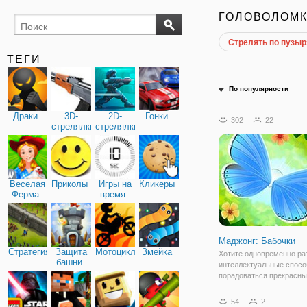
ГОЛОВОЛОМ
Стрелять по пузы
поиск
буквы
предметов
ТЕГИ
По популярности
Драки
3D-
2D-
Гонки
302
22
стрелялки
стрелялки
Веселая
Приколы
Игры на
Кликеры
Ферма
время
Маджонг: Бабочки
Стратегия
Защита
Мотоциклы
Змейка
Хотите одновременно ра
башни
интеллектуальные спосо
порадоваться прекрасны
приятным изображениям
вам стоит сыграть в гол
54
2