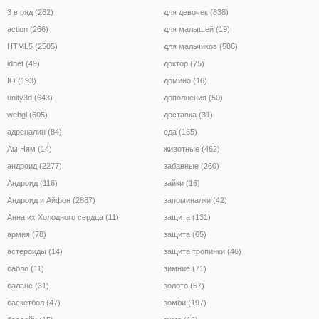
3 в ряд (262)
для девочек (638)
action (266)
для малышей (19)
HTML5 (2505)
для мальчиков (586)
idnet (49)
доктор (75)
IO (193)
домино (16)
unity3d (643)
дополнения (50)
webgl (605)
доставка (31)
адреналин (84)
еда (165)
Ам Ням (14)
животные (462)
андроид (2277)
забавные (260)
Андроид (116)
зайки (16)
Андроид и Айфон (2887)
запоминалки (42)
Анна их Холодного сердца (11)
защита (131)
армия (78)
защита (65)
астероиды (14)
защита тропинки (46)
бабло (11)
зимние (71)
баланс (31)
золото (57)
баскетбол (47)
зомби (197)