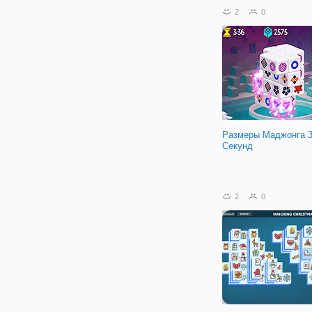
свои навыки стратегии и
2
0
чтобы завоевать все до
кубки во всех игровых р
Можете
Размеры Маджонга 
Секунд
2
0