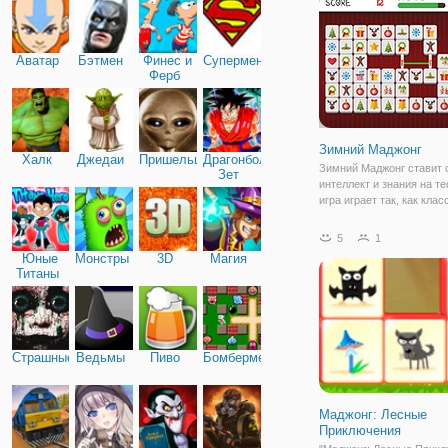
Аватар
Бэтмен
Финес и
Супермен
Ферб
Зимний Маджонг
Халк
Джедаи
Пришельцы
Драгонболл
Зимний Маджонг ставит 
Зет
интеллект и знания на те
игра играет так, как кла
Маджонг игры, но это од
получил цифровой макия
5
1
вы действительно застря
Юные
Монстры
3D
Магия
уровне, вы можете попр
Титаны
совет или
Страшные
Ведьмы
Пиво
Бомбермен
Маджонг: Лесные
Приключения