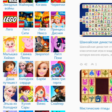
«Маджонг: Бабочки». Как
Звездные
Майнкрафт
Когама
Червячки
из названия, древне-кит
войны
игра будет
Лего
Лего
Лего
Принцессы
Сити
Нексо
Диснея
Найтс
Шанхайская династи
Шанхайская династия-эт
классическая игра в мадж
Малышка
Свинка
Зверополис
Литл
которую весело играть, и
Хейзел
Пеппа
Пони
интересно, у нее также е
Дружба
детская версия. Попроб
42
1
удалить все плитки, объ
свободные плитки. Когда
чувствуете, что застряли
Даша
Холодное
Барби
Эквестрия
путешественница
сердце
герлз
Эльза из
Кухня
Винкс
Снайпер
Холодного
Сары
Мистические птицы
сердца