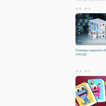
маджонга и соединить их
правильно, чтобы очисти
8
0
игровое поле. Продолжай
на уровень выше!
Размеры маджонга (
секунд)
9
0