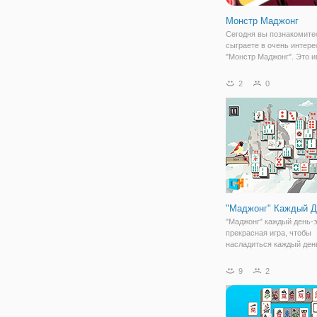
Монстр Маджонг
Сегодня вы познакомите
сыграете в очень интере
"Монстр Маджонг". Это иг
которой вам необходимо
сложить кости для маджо
2
0
непростых изображений 
костяшках. На каждой
определенной костяшке
"Маджонг" Каждый Д
"Маджонг" каждый день-
прекрасная игра, чтобы
насладиться каждый ден
Матч камни и очистить и
поле.
9
2