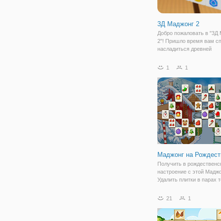
3Д Маджонг 2
Добро пожаловать в "3Д
2"! Пришло время вам с
насладиться древней
классической настольно
прямо сейчас! Эта игра
1
1
представляет собой все
знакомую классическую
головоломку маджонга в
Маджонг на Рождест
Получить в рождественс
настроение с этой Маджо
Удалить плитки в парах т
самое.
21
1