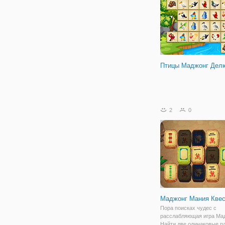
Птицы Маджонг Дел
2
0
Маджонг Мания Квес
Пора поисках чудес с
расслабляющая игра Мад
Найти две одинаковые п