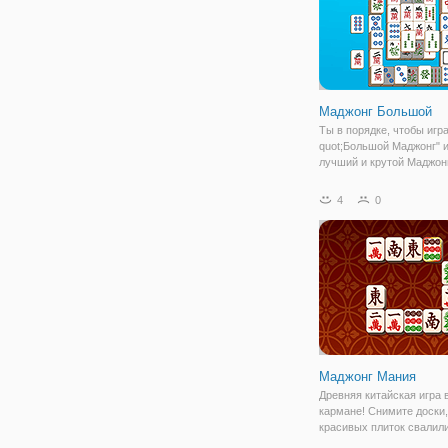
Маджонг Большой
Ты в порядке, чтобы игра
quot;Большой Маджонг" 
лучший и крутой Маджон
игра когда-либо ? С боле
000 уровни и забавная г
4
0
этот пасьянс маджонг иг
одна из лучших игр 2019.
Маджонг Мания
Древняя китайская игра
кармане! Снимите доски
красивых плиток свалили
задумчивых пирамиды. 