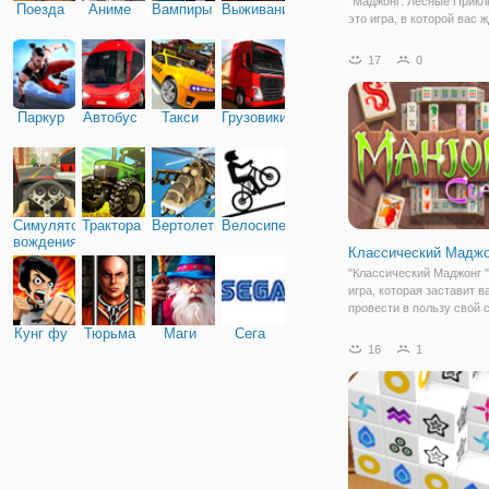
"Маджонг: Лесные Прикл
Поезда
Аниме
Вампиры
Выживание
это игра, в которой вас 
мальчик который провед
незабываемое интересн
17
0
путешествие по необык
миру лесной природы. О
познакомит вас со всем
Паркур
Автобус
Такси
Грузовики
забавными животными,
Симулятор
Трактора
Вертолеты
Велосипед
вождения
Классический Маджо
"Классический Маджонг "
игра, которая заставит в
провести в пользу свой 
вечер. Этот маджонг сде
Кунг фу
Тюрьма
Маги
Сега
древнекитайском класси
16
1
стиле, игра в которую иг
самые умные мудрецы. 
пришло ваше время