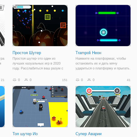
чтобы закончить игру! (маленький
путешествовать по всей Земле! И
совет геймера: уничтожить ящики
вы не можете летать, вы
используете реактивный
Простоя Шутер
Trampoli Неон
гра
Простоя шутер-это один из
Нажмите на платформах, чтобы
м
лучших казуальных игр в 2020
остановить их и дать мячу
году. Расслабиться ваш разум с
удариться о платформу и прыгать.
наиболее привыкание простоя
игра! Проведите пальцем или
0
0
0
0
21
151
41
я.
нажмите кнопку мыши, чтобы
контролировать свои шары и
уничтожить всех входящих
Топ шутер Ио
Супер Аварии