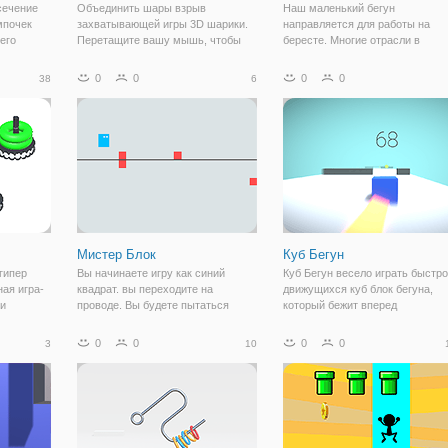
сечение
Объединить шары взрыв
Наш маленький бегун
мпочек
захватывающей игры 3D шарики.
направляется для работы на
его
Перетащите вашу мышь, чтобы
бересте. Многие отрасли в
зти их на
прицелиться и ударить по мячу,
перерывах между работой в
е
чтобы объединить шары
качестве препятствий. избежат
0
0
0
0
38
6
а.
одинакового цвета. Объединить
их и бегите быстро, падают вниз
шары, пока другой шар становится
Поверните коры по данным
большим и шумите.
препятствия, и помогите нашем
Мистер Блок
Куб Бегун
гипер
Вы начинаете игру как синий
Куб Бегун весело играть быстро
ая игра-
квадрат. вы переходите на
движущихся куб блок бегуна,
 и
проводе. Вы будете пытаться
который бежит вперед
 кольца
продвинуться как можно дальше,
автоматически, а ваша цель,
получать
не задев красные квадраты
чтобы быстро увернуться от
0
0
0
0
3
10
го же
использовать "пространство" или
препятствия. Как вы мчитесь по
от же бар,
"переход", чтобы прыгать вверх и
уровню, вы должны избегать
вниз клавиши со
препятствий и собирать