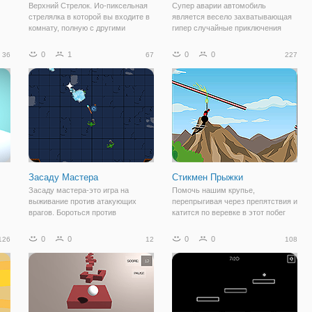
Верхний Стрелок. Ио-пиксельная
Супер аварии автомобиль
стрелялка в которой вы входите в
является весело захватывающая
комнату, полную с другими
гипер случайные приключения
игроками, вы должны показать
гоночная игра. Жесткий диск, но не
ь
всем, что вы великий боец, и вы
разобьются. Экстремальный
0
1
0
0
36
67
227
.
можете дожить до никакой враг не
игровой механике и нагрузок
стоит на ногах, можно
весело! Как играть: используйте
у
использовать
мышь или клавишу
Засаду Мастера
Стикмен Прыжки
Засаду мастера-это игра на
Помочь нашим крупье,
выживание против атакующих
перепрыгивая через препятствия и
врагов. Бороться против
катится по веревке в этот побег
нападающих со всех сторон,
приключение. Скольжение на
используя свои заклинания, и
веревке сверху холма. Побег из
0
0
0
0
126
12
108
посмотреть, как долго вы можете
веревка оборвалась деталями,
выжить в этой засаде.
препятствия, ловушки.
Переключатель заклинания и
Раздвижные становится