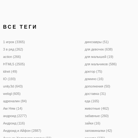
ВСЕ ТЕГИ
1 игрок (3365)
динозавры (51)
3 в ряд (262)
для девочек (638)
action (266)
для малышей (19)
HTML5 (2505)
для мальчиков (586)
idnet (49)
доктор (75)
IO (193)
домино (16)
unity3d (643)
дополнения (50)
webgl (605)
доставка (31)
адреналин (84)
еда (165)
Ам Ням (14)
животные (462)
андроид (2277)
забавные (260)
Андроид (116)
зайки (16)
Андроид и Айфон (2887)
запоминалки (42)
Анна их Холодного сердца (11)
защита (131)