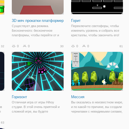
3D мяч прокатки платформер
Горит
Существует два режима.
Переключите светофоры, чтобы
Бесконечного: бесконечное
изменить уровень и собрать все
платформы, чтобы перейти от и
кристаллы, чтобы закончить его!
попытаться побить свой высокий
Забрать все кристаллы, чтобы
ут
балл Уровней: постепенно
пройти уровень. Используйте
0
0
0
0
32
30
81
ть
увеличивая
лампочки, чтобы изменить свет.
ыше
Горизонт
Мессия
Отличная игра от игры Hihoy
Вы оказались в неизвестном мире,
ов
студии. В этой очень приятной и
и по какой-то причине, вы создали
е
сложной игре, вы будете
чернилами с невидимыми силами,
ти.
путешествовать в тоннеле с гипер
что позволит вам обрести власть
 с
быстрый мяч. вы должны быть
над своим собратьям. Их вера в
63
ть
осторожны, чтобы не ударить
вас заставляет вас становиться