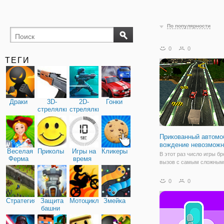
По популярности
0
0
ТЕГИ
Драки
3D-
2D-
Гонки
стрелялки
стрелялки
Прикованный автомо
вождение невозможн
Веселая
Приколы
Игры на
Кликеры
В этот раз число игры б
Ферма
время
вызов с самым сложным
игра: прикованный авто
вождение невозможно. Э
0
0
3D трюк автомобиль игра
захватывающий опыт во
Стратегия
Защита
Мотоциклы
Змейка
стимулируя ваш мозг с 
башни