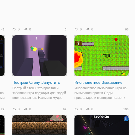
0
0
0
0
49
6
66
Пестрый Стену Запустить
Инопланетное Выживание
Пестрый стены-это простая и
Инопланетное выживание игра на
жно
забавная игра подходит для людей
выживание против Орды
ами
всех возрастов. Нажмите мудро,
пришельцев и монстров ползет к
чтобы прыгать по платформам и
вам. Играть короткие уровнем или
запустить насколько вы можете.
бесконечный режим с большим
0
0
0
0
77
67
100
Не падать, это больно!
количеством стрельбы и гнать,
Использование левой кнопкой
чтобы насладиться игрой.
мыши или пробел,
Удерживайте или