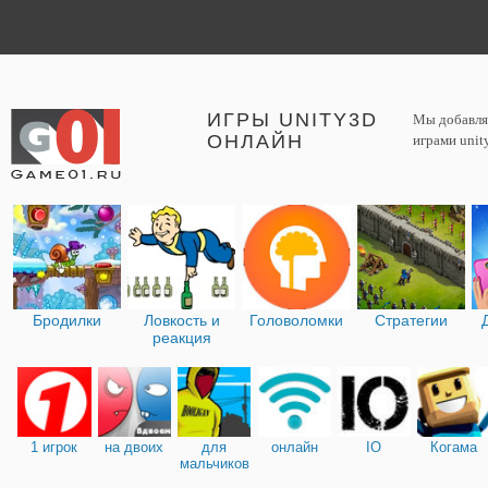
ИГРЫ UNITY3D
Мы добавляе
ОНЛАЙН
играми unit
Бродилки
Ловкость и
Головоломки
Стратегии
реакция
1 игрок
на двоих
для
онлайн
IO
Когама
мальчиков