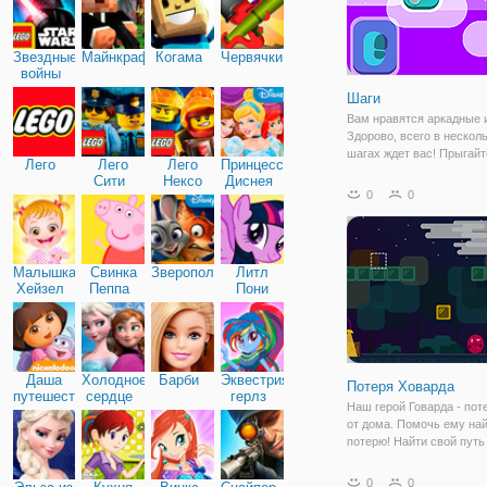
Звездные
Майнкрафт
Когама
Червячки
войны
Шаги
Вам нравятся аркадные 
Здорово, всего в нескол
шагах ждет вас! Прыгайт
Лего
Лего
Лего
Принцессы
платформам с, падают в
Сити
Нексо
Диснея
Берегите свои действия 
0
0
Найтс
прыжков. Удачи в этом н
заканчивающийся игры и
по платформам,
Малышка
Свинка
Зверополис
Литл
Хейзел
Пеппа
Пони
Дружба
Даша
Холодное
Барби
Эквестрия
Потеря Ховарда
путешественница
сердце
герлз
Наш герой Говарда - пот
от дома. Помочь ему на
потерю! Найти свой путь
этот платформер-голово
поисках одного единстве
0
0