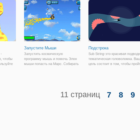
ледующий
его! Концентрация, точность и
Запустите Мыши
Подстрока
 -
Запустить космическую
Sub String-это красивая подвод
о, чтобы
программу мышь и помочь Элон
тематическая головоломка. Ва
ользуйте
мыши попасть на Марс. Собирать
цель состоит в том, чтобы прой
ру.
монеты и нажмите платформ
через 16 удивительных уровней
прыжок, чтобы подняться выше и
под водой и следить за этими
получить топливо обратно.
опасными препятствиями.
Используйте монеты, чтобы
Потяните за ниточки, чтобы
модернизировать свой ракетный
открыть
11 страниц
7
8
9