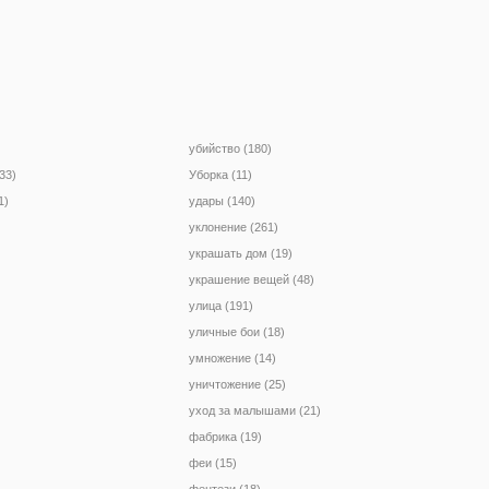
убийство (180)
33)
Уборка (11)
1)
удары (140)
уклонение (261)
украшать дом (19)
украшение вещей (48)
улица (191)
уличные бои (18)
умножение (14)
уничтожение (25)
уход за малышами (21)
фабрика (19)
феи (15)
фентези (18)