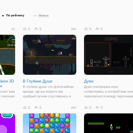
По рейтингу
Новые
0
0
0
0
41
364
били 3D
В Глубине Души
Думо
о
В глубине души-это фэнтезийная
Думо платформа игра-
росает вам
аркада, где вы играете как
головоломка, в которой вам ну
 гоночная
храбрый лучник спустившись в
переключатся между персонаж
мобили 3D
пещеру forestish.
для того, чтобы забрать все
тот новый
драгоценные камни.
0
0
0
0
305
 даст вам
ждения,
более