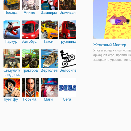
телепортирует его на с
уровень. Для
Поезда
Аниме
Вампиры
Выживание
Паркур
Автобус
Такси
Грузовики
Железный Мастер
Утюг мастер - химчистка
аркадная игра, правильн
завершить уровень, исп
мышь, чтобы играть в иг
Симулятор
Трактора
Вертолеты
Велосипед
вождения
Кунг фу
Тюрьма
Маги
Сега