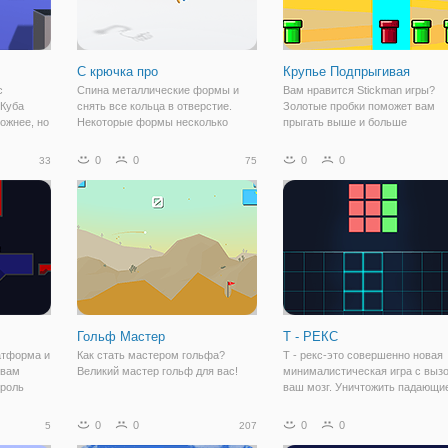
С крючка про
Крупье Подпрыгивая
с
Спина металлические формы и
Вам нравится Stickman игры?
 Куба
снять все кольца в отверстие.
Золотые пробки поможет вам
ложнее, но
Некоторые формы несколько
прыгать выше и больше
о, где
сложно, поэтому вы должны
путешествовать на расстоянии.
но
контролировать вращение и
Бонусы и ловушки, которые мог
0
0
0
0
33
75
белы.
скорость. используйте точность и
убить крупье мгновенно. Выбра
время, чтобы спина формировать
трубы мудро, чтобы прыгать в
правильный путь,
и собрать как
Гольф Мастер
Т - РЕКС
атформа и
Как стать мастером гольфа?
Т - рекс-это совершенно новая
 вам
Великий мастер гольф для вас!
минималистическая игра с выз
троль
ваш мозг. Уничтожить падающи
к. Вы
кирпичи с помощью нижней час
ему
Вы должны нарисовать кирпичи
0
0
0
0
5
207
оторый
той же формы, затем уничтожи