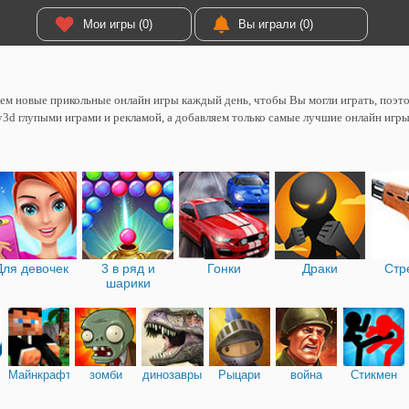
Мои игры (0)
Вы играли (0)
м новые прикольные онлайн игры каждый день, чтобы Вы могли играть, поэтом
y3d глупыми играми и рекламой, а добавляем только самые лучшие онлайн игры
Для девочек
3 в ряд и
Гонки
Драки
Стр
шарики
Майнкрафт
зомби
динозавры
Рыцари
война
Стикмен