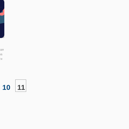
препятствий в игре. Вы можете
все более и более мощными,
играть в игру с
ная
ша
ти
10
11