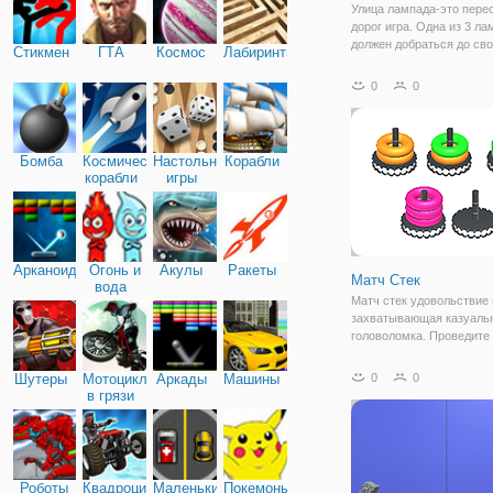
Улица лампада-это пере
дорог игра. Одна из 3 ла
должен добраться до сво
Стикмен
ГТА
Космос
Лабиринты
пункта назначения и отве
другую улицу, пока они н
0
0
достигнут города лампад
Бомба
Космические
Настольные
Корабли
корабли
игры
Арканоид
Огонь и
Акулы
Ракеты
Матч Стек
вода
Матч стек удовольствие 
захватывающая казуальн
головоломка. Проведите
нажмите, чтобы заказать
стека , настройка мозга 
Шутеры
Мотоциклы
Аркады
Машины
0
0
удовольствие. Стек тако
в грязи
цвета кольца на один и т
чтобы
Роботы
Квадроциклы
Маленькие
Покемоны