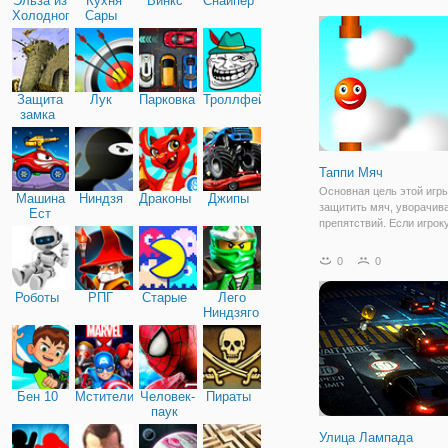
Эльза из
Кухня
Винкс
Снайпер
элемента, который позв
Холодного
Сары
вернуться домой.
сердца
Защита
Лук
Парковка
Троллфейс
замка
Таппи Мяч
Основная цель этой игр
Машина
Ниндзя
Драконы
Джипы
защитить мяч, уворачив
Ест
препятствий. Если игрок
Машину
увернуться от мяча, ста
или касается препятствий
0
0
закончится. Как играть? 
левую кнопку мыши или
Роботы
РПГ
Старые
Лего
Ниндзяго
Бен 10
Мстители
Человек-
Пираты
паук
Улица Лампада