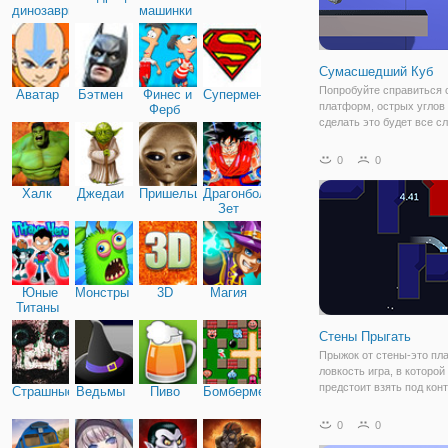
динозавры
машинки
Сумасшедший Куб
Попробуйте справиться 
Аватар
Бэтмен
Финес и
Супермен
платформ, острых углов
Ферб
сделать это будет все с
вы должны взвесить точн
стоять, как можно успеш
0
0
преодолевать любые про
Халк
Джедаи
Пришельцы
Драгонболл
Зет
Юные
Монстры
3D
Магия
Титаны
Стены Прыгать
Прыжок от стены-это пл
ловкость игра, в которой
предстоит взять под кон
Страшные
Ведьмы
Пиво
Бомбермен
небольшой голубой куби
просто должны помочь 
0
0
добраться до портала, к