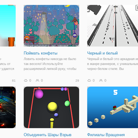
олит вам
Поймать конфеты
Черный и белый
ы-
Ловить конфеты никогда не было
Черный и белый-это аркадная и
аясь от
так весело! Используйте
в жанре раннеров, с уникальны
у удается
расширяемой липкой руку, чтобы
черно-белом стиле. Вы
лкивается
схватить конфеты в 75 лучших
управляете псевдо - машина с
, то игра
уровней. Расширенная версия
оружием против призраков.
0
0
0
0
81
29
Играть с
популярной флеш нажмите на 125
Оружие имеет четыре обвинени
 клавишу
миллионов поклонников!
Каждый заряд имеет
определенный цвет. Двигаясь
Объединить Шары Взрыв
Филиалы Вращения