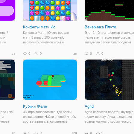
Конфеты матч Ио
Вечеринка Плуто
игры?
Конфеты Матч. IO-это весело
Этот 2 - D платформер о молод
ьких
матч 3 игра с 100 уровней,
человеке путешествие сквозь
е по
несколько режимов игры и
звезды на своем благородном
низ.
привлекательная графика.
стремлении посетить вечеринку
во время
Найти инструкции в разделе
0
0
0
0
23
36
икогда не
“Управление” в главном меню.
 прыгать
Прогресс сохраняется между
уровнями или при
Кубики Желе
Agrid
ерял ключ
3D игра-головоломка, где блоки
Agrid является простой шутер с
йти
склеиваются. Найти способ, чтобы
видом сверху. Лица, входящие
 через
соответствовать же цветные
врагов космос с космического
ломка в
блоки, толкая их в смежные
шутера и уничтожить полсотни
нного
аналогичные цветные блоки.
врагов, чтобы выиграть!
0
0
0
0
15
128