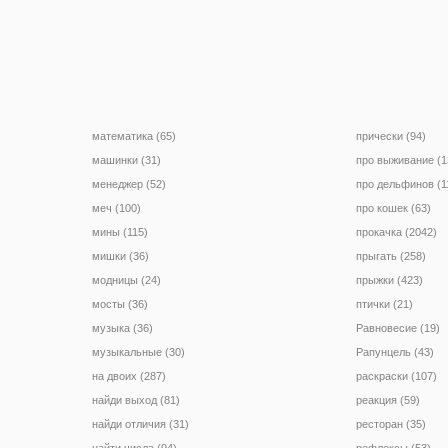
математика (65)
прически (94)
машинки (31)
про выживание (1
менеджер (52)
про дельфинов (1
меч (100)
про кошек (63)
мины (115)
прокачка (2042)
мишки (36)
прыгать (258)
модницы (24)
прыжки (423)
мосты (36)
птички (21)
музыка (36)
Равновесие (19)
музыкальные (30)
Рапунцель (43)
на двоих (287)
раскраски (107)
найди выход (81)
реакция (59)
найди отличия (31)
ресторан (35)
найти числа (94)
рефлексы (53)