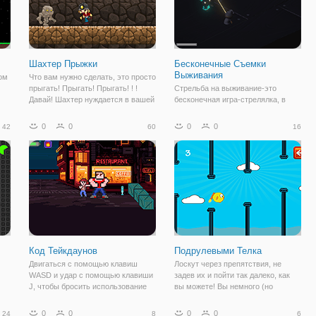
Шахтер Прыжки
Бесконечные Съемки
Выживания
ом
Что вам нужно сделать, это просто
прыгать! Прыгать! Прыгать! ! !
Стрельба на выживание-это
Давай! Шахтер нуждается в вашей
бесконечная игра-стрелялка, в
.
помощи!
которой игрок должен убить
монстров мультфильм, чтобы
0
0
0
0
42
60
16
выжить.
Код Тейкдаунов
Подрулевыми Телка
Двигаться с помощью клавиш
Лоскут через препятствия, не
WASD и удар с помощью клавиши
задев их и пойти так далеко, как
J, чтобы бросить использование
вы можете! Вы немного (но
файеров я ключа. Сделайте свой
жирный! ) милые нелетающие
путь к синей бейсбольной битой,
курица, которая хочет
0
0
0
0
24
8
6