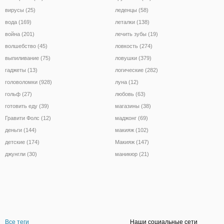
вирусы (25)
леденцы (58)
вода (169)
леталки (138)
война (201)
лечить зубы (19)
волшебство (45)
ловкость (274)
выпиливание (75)
ловушки (379)
гаджеты (13)
логические (282)
головоломки (928)
луна (12)
гольф (27)
любовь (63)
готовить еду (39)
магазины (38)
Гравити Фолс (12)
маджонг (69)
деньги (144)
макияж (102)
детские (174)
Макияж (147)
джунгли (30)
маникюр (21)
Все теги
Наши социальные сети