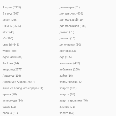
1 игрок (3365)
динозавры (51)
3 в ряд (262)
для девочек (638)
action (266)
для малышей (19)
HTML5 (2505)
для мальчиков (586)
idnet (49)
доктор (75)
IO (193)
домино (16)
unity3d (643)
дополнения (50)
webgl (605)
доставка (31)
адреналин (84)
еда (165)
Ам Ням (14)
животные (462)
андроид (2277)
забавные (260)
Андроид (116)
зайки (16)
Андроид и Айфон (2887)
запоминалки (42)
Анна их Холодного сердца (11)
защита (131)
армия (78)
защита (65)
астероиды (14)
защита тропинки (46)
бабло (11)
зимние (71)
баланс (31)
золото (57)