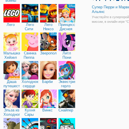
войны
Супер Перри и Марв
Альянс
Участвуйте в супергеро
миссии, в онлайн игре "
Лего
Лего
Лего
Принцессы
Перри и Марвел Альянс"
Сити
Нексо
Диснея
увлекательная аркада, в
Найтс
вы поможете спецагенту
мультсериала "Финес и Ф
спасении мира. На кажд
вы
Малышка
Свинка
Зверополис
Литл
Хейзел
Пеппа
Пони
Дружба
Даша
Холодное
Барби
Эквестрия
путешественница
сердце
герлз
Эльза из
Кухня
Винкс
Снайпер
Холодного
Сары
сердца