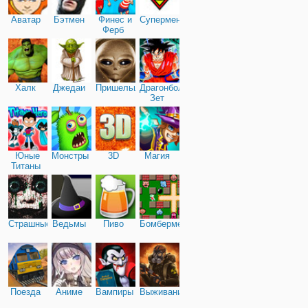
Аватар
Бэтмен
Финес и
Супермен
Ферб
Халк
Джедаи
Пришельцы
Драгонболл
Зет
Юные
Монстры
3D
Магия
Титаны
Страшные
Ведьмы
Пиво
Бомбермен
Поезда
Аниме
Вампиры
Выживание