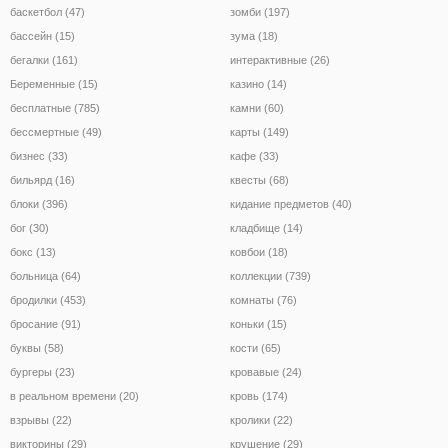
баскетбол (47)
зомби (197)
бассейн (15)
зума (18)
бегалки (161)
интерактивные (26)
Беременные (15)
казино (14)
бесплатные (785)
камни (60)
бессмертные (49)
карты (149)
бизнес (33)
кафе (33)
бильярд (16)
квесты (68)
блоки (396)
кидание предметов (40)
бог (30)
кладбище (14)
бокс (13)
ковбои (18)
больница (64)
коллекции (739)
бродилки (453)
комнаты (76)
бросание (91)
коньки (15)
буквы (58)
кости (65)
бургеры (23)
кровавые (24)
в реальном времени (20)
кровь (174)
взрывы (22)
кролики (22)
викторины (29)
крушение (29)