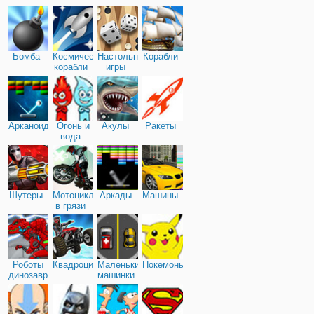
Бомба
Космические
Настольные
Корабли
корабли
игры
Арканоид
Огонь и
Акулы
Ракеты
вода
Шутеры
Мотоциклы
Аркады
Машины
в грязи
Роботы
Квадроциклы
Маленькие
Покемоны
динозавры
машинки