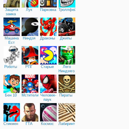
Защита
Лук
Парковка
Троллфейс
замка
Машина
Ниндзя
Драконы
Джипы
Ест
Машину
Роботы
РПГ
Старые
Лего
Ниндзяго
Бен 10
Мстители
Человек-
Пираты
паук
Стикмен
ГТА
Космос
Лабиринты