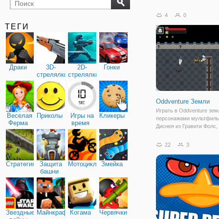
бильярд
карты
4
0
ТЕГИ
Драки
3D-
2D-
Гонки
стрелялки
стрелялки
Oddventure Земли
Играть в Oddventure зем
Веселая
Приколы
Игры на
Кликеры
персонажами мультфил
Ферма
время
Диснея из Гравити Фолс,
Ферб и другие. Исследуй
полную странных авантю
22
3
победить врагов в игре.
Стратегия
Защита
Мотоциклы
Змейка
башни
Звездные
Майнкрафт
Когама
Червячки