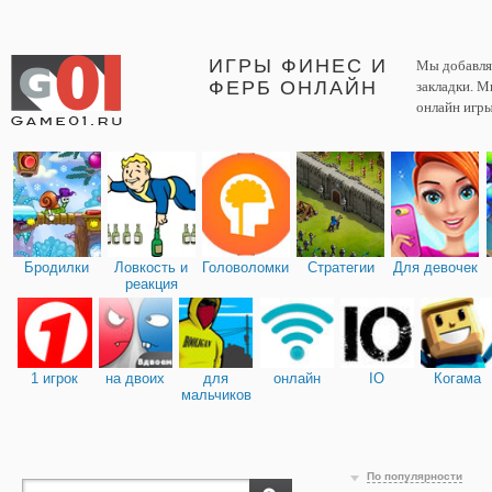
ИГРЫ ФИНЕС И
Мы добавляе
ФЕРБ ОНЛАЙН
закладки. М
онлайн игры
Бродилки
Ловкость и
Головоломки
Стратегии
Для девочек
реакция
1 игрок
на двоих
для
онлайн
IO
Когама
мальчиков
По популярности