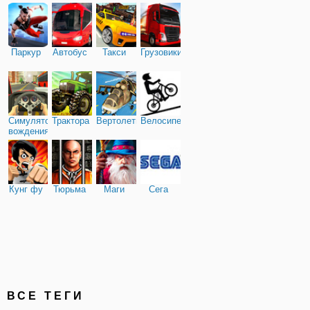
Паркур
Автобус
Такси
Грузовики
Симулятор
Трактора
Вертолеты
Велосипед
вождения
Кунг фу
Тюрьма
Маги
Сега
ВСЕ ТЕГИ