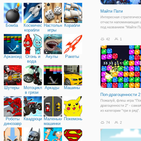
Майти Пати
Интересная стратегическ
отчасти напоминающая 
Бомба
Космические
Настольные
Корабли
под названием "Майти П
корабли
игры
завлекает в игровой про
первых минут, поэтому б
42
1
осторожны. История рас
о баталиях между моло
воином Адамом с
Арканоид
Огонь и
Акулы
Ракеты
вода
Шутеры
Мотоциклы
Аркады
Машины
в грязи
Поп-драгоценности 2
Пожалуй, флеш игра "По
драгоценности 2" - сама
из категории "три в ряд".
Возможно, вы разделите
Роботы
Квадроциклы
Маленькие
Покемоны
мнение, если начнете иг
74
2
динозавры
машинки
Итак, по геймплею игра
аналогична с остальным
логическими играми из э
жанра.