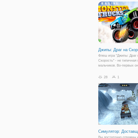
жанр защита башни. Сут
заключается в том, чтоб
атаковать приближающи
Джипы: Драг на Скор
Флеш игра "Джипы: Драг 
Скорость" - не типичная 
мальчиков. Во-первых о
отличается своей механ
Вместо привычных клав
28
1
стрелок вам предстоит
использовать мышь и кл
по педали, представленн
Симулятор: Доставщ
Вы достаточно отважны и