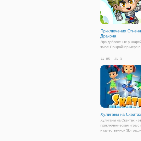
Приключения Огненн
Дракона
Эра доблестных рыцаре
жива! По крайнер мере в
игре на двоих "Приключ
Огненного Дракона". Это
85
3
сказочная онлайн бродил
мальчиков и девочек, в 
отправляетесь в героиче
приключение. Но
Хулиганы на Скейта
Хулиганы на Скейтах - э
приключенческая игра с
и качественной 3D графи
забавными персонажами
увлекательным геймпле