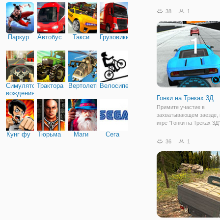
спринт и прыгать и катит
впереди. Но смотреть ва
38
1
есть ограничения, крена 
быстро и далеко. Как тол
Паркур
Автобус
Такси
Грузовики
Симулятор
Трактора
Вертолеты
Велосипед
вождения
Гонки на Треках 3Д
Примите участие в
захватывающем заезде, 
игре "Гонки на Треках 3Д
гонка в 3Д, которая помо
Кунг фу
Тюрьма
Маги
Сега
увлекательно провести 
36
1
проявить себя хорошим 
очень) гонщиком. Ваша 
задача - приехать на