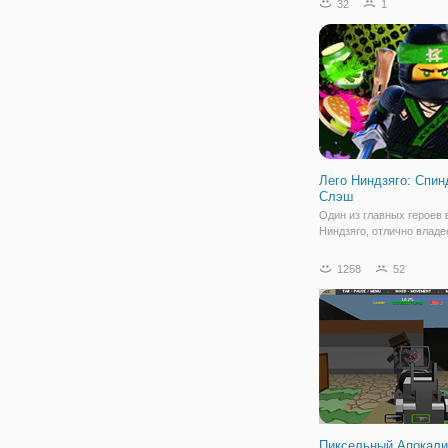
32
1
управляете мальчиком, 
во время поездки на ске
испортил имущество
Лего Ниндзяго: Спи
Слэш
Один из главных героев
Ниндзяго, отлично владе
навыками рукопашного б
профессионально стреля
1258
52
лука и готов дать отпор
темным силам. Но кажды
требует от ниндзя серье
подготовки. Сегодня,
Пиксельный Апокали