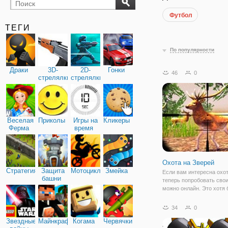
Футбол
бильярд
карты
ТЕГИ
По популярности
Драки
3D-
2D-
Гонки
46
0
стрелялки
стрелялки
Веселая
Приколы
Игры на
Кликеры
Ферма
время
Охота на Зверей
Стратегия
Защита
Мотоциклы
Змейка
Если вам интересна охот
башни
теперь попробовать сво
можно онлайн. Это хотя 
наносит вреда никому из
окружающих. Одной из
34
0
альтернатив станет фле
Звездные
Майнкрафт
Когама
Червячки
Охота на Зверей. По св