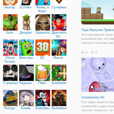
Аватар
Бэтмен
Финес и
Супермен
Ферб
Тора Мальчик Прикл
Халк
Джедаи
Пришельцы
Драгонболл
Эта Тора мальчик попал 
Зет
волшебный мир, этот ми
опасных и монстры, вам
пройти 10 уровней, чтоб
вернуться в свой собст
8
0
мир. Не забывайте соби
Юные
Монстры
3D
Магия
монеты и ключи, они буд
Титаны
полезны для вас. Удачи 
Страшные
Ведьмы
Пиво
Бомбермен
Snowheroes Ио
Есть шары, вырастет ва
скольжение и удар и игра
Поезда
Аниме
Вампиры
Выживание
классом. Готовьтесь, не 