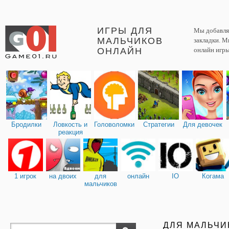
ИГРЫ ДЛЯ
Мы добавляе
МАЛЬЧИКОВ
закладки. М
ОНЛАЙН
онлайн игры
Бродилки
Ловкость и
Головоломки
Стратегии
Для девочек
реакция
1 игрок
на двоих
для
онлайн
IO
Когама
мальчиков
ДЛЯ МАЛЬЧИ