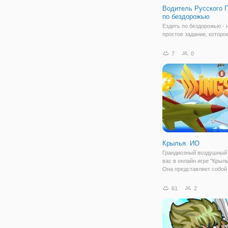
Водитель Русского 
по бездорожью
Ездить по бездорожью - 
простое задание, которо
способно вывести из ра
любого из нас. Но если в
7
0
пугают сложности и вы г
испытать себя, присоеди
увлекательную аркаду д
мальчиков
Крылья. ИО
Грандиозный воздушный 
вас в онлайн игре "Крыль
Она представляет собой 
подразумевающий откры
многопользовательском 
61
2
значит, вы можете свобо
перемещаться по всему
пространству,