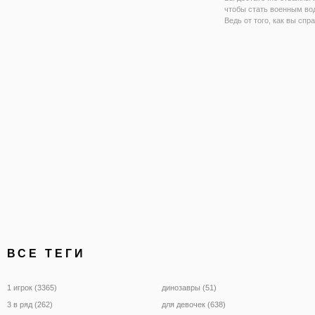
чтобы стать военным во
Ведь от того, как вы спр
своей работой, зависит
оснащенность всей арми
онлайн игре "Симулятор:
Доставщик груза" вам пр
управлять мощным
ВСЕ ТЕГИ
1 игрок (3365)
динозавры (51)
3 в ряд (262)
для девочек (638)