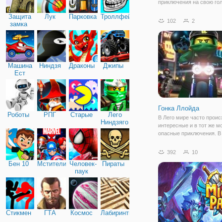
приключения на свою гол
Магическая телепортаци
Защита
Лук
Парковка
Троллфейс
его к новый мир волшебс
102
2
замка
наш приятель не отчаива
уже придумал способ по
заветную конфетку. В
Машина
Ниндзя
Драконы
Джипы
Ест
Машину
Гонка Ллойда
Роботы
РПГ
Старые
Лего
В Лего мире часто проис
Ниндзяго
интересные и в тот же м
опасные приключения. В 
них мы отправимся в игр
названием "Гонка Ллойда
392
10
примем участие в гонке,
Бен 10
Мстители
Человек-
Пираты
будет проходить на ожи
паук
трассе
Стикмен
ГТА
Космос
Лабиринты