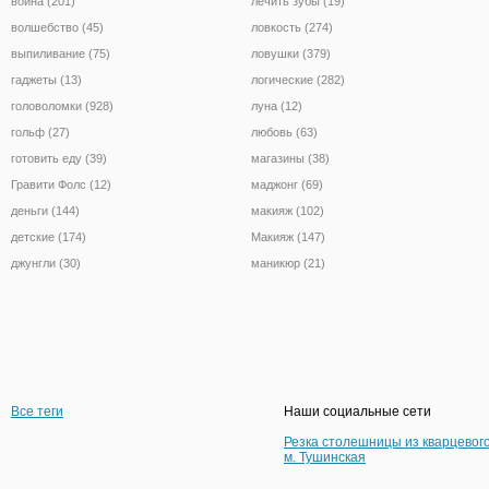
война (201)
лечить зубы (19)
волшебство (45)
ловкость (274)
выпиливание (75)
ловушки (379)
гаджеты (13)
логические (282)
головоломки (928)
луна (12)
гольф (27)
любовь (63)
готовить еду (39)
магазины (38)
Гравити Фолс (12)
маджонг (69)
деньги (144)
макияж (102)
детские (174)
Макияж (147)
джунгли (30)
маникюр (21)
Все теги
Наши социальные сети
Резка столешницы из кварцевог
м. Тушинская