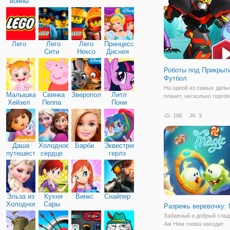
войны
жанру, это симулятор, в
Лего
Лего
Лего
Принцессы
Сити
Нексо
Диснея
Найтс
Роботы под Прикрыт
Футбол
На одной из самых даль
Малышка
Свинка
Зверополис
Литл
планет, несколько торго
Хейзел
Пеппа
Пони
оружием собираются про
Дружба
самую большую сделку 
186
3
несколько столетий. По
информации, которой ра
межгалактическая полиц
Даша
Холодное
Барби
Эквестрия
купленное оружие, долж
путешественница
сердце
герлз
Эльза из
Кухня
Винкс
Снайпер
Холодного
Сары
Разрежь веревочку:
сердца
Забавный и добрый слад
Ам Ням снова находит