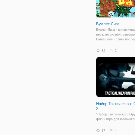
Буллет Лига
Буллет Лига - динамична
веселая онлайн платфор
Ваша цель - стать посл
выжившим человеком. З
будете играть за свинку,
52
2
представлен в виде брут
персонажа, с оружием в 
Ему
Набор Тактического
2
"Набор Тактического Ору
флеш игра для мальчико
простой механикой и
увлекательным геймпле
97
4
стрелялка отчасти напо