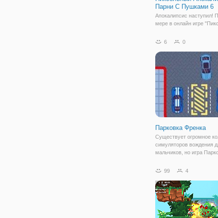
Парни С Пушками 6
Апокалипсис наступил! 
мере в онлайн игре "Пи
Апокалипсис: Парни С 
6". В шестой части шуте
6
0
ждет больше интересны
персонажей, локаций и з
Это будет серьезная бит
которой
Парковка Френка
Существует огромное ко
симуляторов вождения д
мальчиков, но игра Парк
Френка – это особая игра
научит молодых людей,
99
4
множеству новых знаний.
здесь не нужно будет гон
гоночных автомобилях,