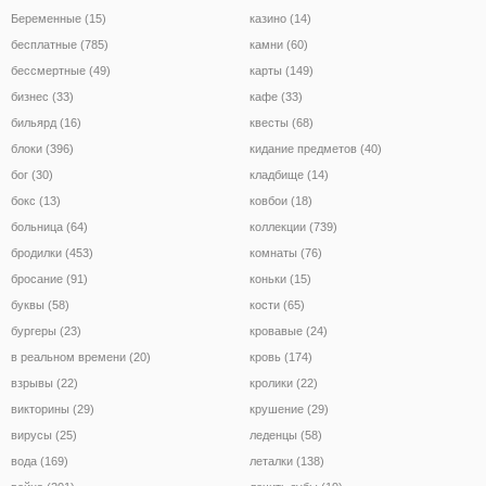
Беременные (15)
казино (14)
бесплатные (785)
камни (60)
бессмертные (49)
карты (149)
бизнес (33)
кафе (33)
бильярд (16)
квесты (68)
блоки (396)
кидание предметов (40)
бог (30)
кладбище (14)
бокс (13)
ковбои (18)
больница (64)
коллекции (739)
бродилки (453)
комнаты (76)
бросание (91)
коньки (15)
буквы (58)
кости (65)
бургеры (23)
кровавые (24)
в реальном времени (20)
кровь (174)
взрывы (22)
кролики (22)
викторины (29)
крушение (29)
вирусы (25)
леденцы (58)
вода (169)
леталки (138)