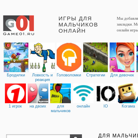
ИГРЫ ДЛЯ
Мы добавляе
МАЛЬЧИКОВ
закладки. М
ОНЛАЙН
онлайн игры
Бродилки
Ловкость и
Головоломки
Стратегии
Для девочек
реакция
1 игрок
на двоих
для
онлайн
IO
Когама
мальчиков
ДЛЯ МАЛЬЧИ