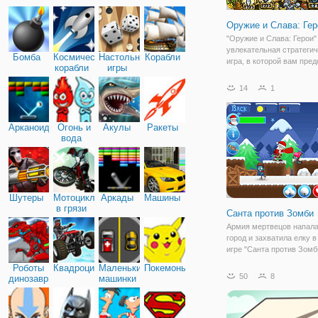
Оружие и Слава: Гер
"Оружие и Слава: Герои" 
увлекательная стратеги
Бомба
Космические
Настольные
Корабли
игра, в которой вам пред
корабли
игры
защищать свои земли от
вторжения противников.
14
1
свои клинки, отполируйт
броню, сосредоточьтесь 
магии и поднимите
Арканоид
Огонь и
Акулы
Ракеты
вода
Шутеры
Мотоциклы
Аркады
Машины
в грязи
Санта против Зомби
Армия мертвецов напала
город и захватила елку в
игре "Санта против Зомб
вы будете в роли спасит
Роботы
Квадроциклы
Маленькие
Покемоны
Рождества и ваша цель
50
8
динозавры
машинки
заключается в том, чтоб
позволить зомби атакова
уничтожить вас. На