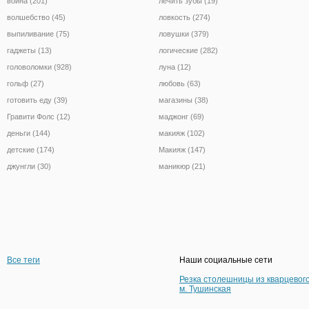
война (201)
лечить зубы (19)
волшебство (45)
ловкость (274)
выпиливание (75)
ловушки (379)
гаджеты (13)
логические (282)
головоломки (928)
луна (12)
гольф (27)
любовь (63)
готовить еду (39)
магазины (38)
Гравити Фолс (12)
маджонг (69)
деньги (144)
макияж (102)
детские (174)
Макияж (147)
джунгли (30)
маникюр (21)
Все теги
Наши социальные сети
Резка столешницы из кварцевог
м. Тушинская