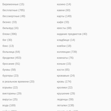
Беременные (15)
казино (14)
бесплатные (785)
камни (60)
бессмертные (49)
карты (149)
бизнес (33)
кафе (33)
бильярд (16)
квесты (68)
блоки (396)
кидание предметов (40)
бог (30)
кладбище (14)
бокс (13)
ковбои (18)
больница (64)
коллекции (739)
бродилки (453)
комнаты (76)
бросание (91)
коньки (15)
буквы (58)
кости (65)
бургеры (23)
кровавые (24)
в реальном времени (20)
кровь (174)
взрывы (22)
кролики (22)
викторины (29)
крушение (29)
вирусы (25)
леденцы (58)
вода (169)
леталки (138)