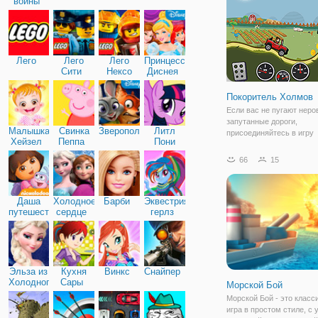
войны
представляет собой сов
Лего
Лего
Лего
Принцессы
Сити
Нексо
Диснея
Найтс
Покоритель Холмов
Если вас не пугают неро
запутанные дороги,
Малышка
Свинка
Зверополис
Литл
присоединяйтесь в игру
Хейзел
Пеппа
Пони
"Покоритель Холмов". Зд
Дружба
вашим управлением буд
66
15
брутальный персонаж, к
вы поможете добраться 
финиша. Он будет проез
Даша
Холодное
Барби
Эквестрия
путешественница
сердце
герлз
Эльза из
Кухня
Винкс
Снайпер
Холодного
Сары
Морской Бой
сердца
Морской Бой - это класс
игра в простом стиле, с