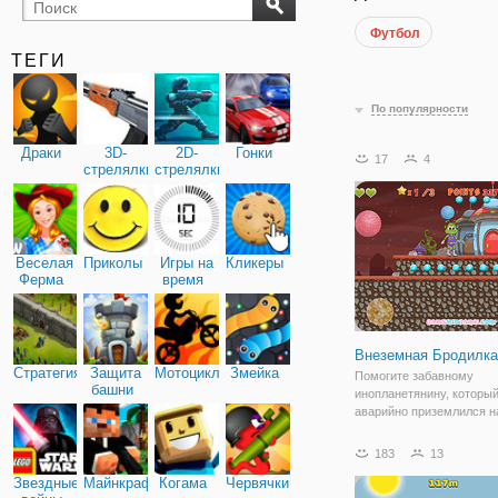
Футбол
бильярд
карты
ТЕГИ
По популярности
Драки
3D-
2D-
Гонки
17
4
стрелялки
стрелялки
Веселая
Приколы
Игры на
Кликеры
Ферма
время
Внеземная Бродилка
Стратегия
Защита
Мотоциклы
Змейка
Помогите забавному
башни
инопланетянину, которы
аварийно приземлился н
планете, найти связь с 
планетой. В онлайн игре
183
13
"Внеземная Бродилка" эт
Звездные
Майнкрафт
Когама
Червячки
вашим основным задани