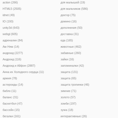
action (266)
для малышей (19)
HTML5 (2505)
для мальчиков (586)
idnet (49)
доктор (75)
IO (193)
домино (16)
unity3d (643)
дополнения (50)
webgl (605)
доставка (31)
адреналин (84)
еда (165)
Ам Ням (14)
животные (462)
андроид (2277)
забавные (260)
Андроид (116)
зайки (16)
Андроид и Айфон (2887)
запоминалки (42)
Анна их Холодного сердца (11)
защита (131)
армия (78)
защита (65)
астероиды (14)
защита тропинки (46)
бабло (11)
зимние (71)
баланс (31)
золото (57)
баскетбол (47)
зомби (197)
бассейн (15)
зума (18)
бегалки (161)
интерактивные (26)