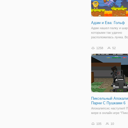
Адам и Ева: Гольф
Адам нашел палку и шар
которыми так удачно
расположилась лунка. В
именно таким образом п
такая игра. В онлайн игр
1258
52
Ева: Гольф" вам предсто
сыграть в партию гольфа
Адамом. По
Пиксельный Апокали
Парни С Пушками 6
Апокалипсис наступил! 
мере в онлайн игре "Пи
Апокалипсис: Парни С 
6". В шестой части шуте
105
10
ждет больше интересны