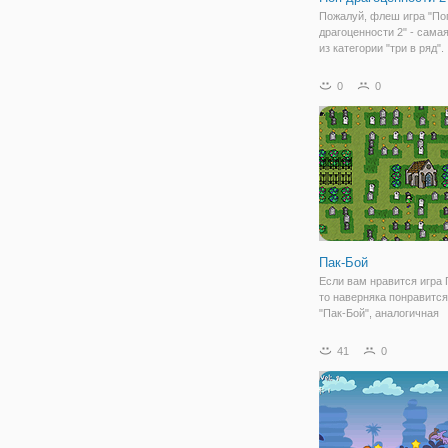
Пожалуй, флеш игра "По
драгоценности 2" - сама
из категории "три в ряд".
Возможно, вы разделите
мнение, если начнете иг
0
0
Итак, по геймплею игра
аналогична с остальным
логическими играми из э
жанра.
Пак-Бой
Если вам нравится игра 
то наверняка понравится
"Пак-Бой", аналогичная
вышеуказанной игре. Зд
вашим управлением сам
41
0
- обычный мальчик, ока
необычном месте. Ведь 