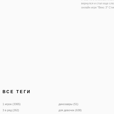
вернулся и стал еще сло
онлайн игре "Векс 3" Ст
ждут самые разные испы
локации, напоминающий 
лабиринт, в котором вас
карабкаться по стенам, 
ВСЕ ТЕГИ
1 игрок (3365)
динозавры (51)
3 в ряд (262)
для девочек (638)