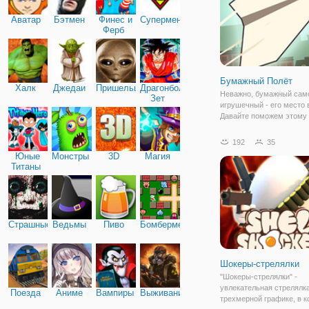
Аватар
Бэтмен
Финес и
Супермен
Ферб
Бумажный Полёт
Халк
Джедаи
Пришельцы
Драгонболл
Неважно, бумажный сам
Зет
игрушечный - его место 
Давайте поможем этому
самолетику, из онлайн и
"Бумажный Полёт" подня
192
35
новую высоту. Игра пре
Юные
Монстры
3D
Магия
собой аркаду с простым
Титаны
управлением и
Страшные
Ведьмы
Пиво
Бомбермен
Шокеры-стрелялки
"Шокеры-стрелялки" -
увлекательная стрелялка
Поезда
Аниме
Вампиры
Выживание
трехмерной графике, в к