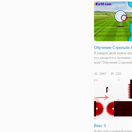
персонажей, локаций и з
Это будет серьезная бит
которой
Обучение Стрельбе 
В каждом деле важна тре
это касается и лучников.
игре "Обучение Стрельбе
вы проверите свою метко
заодно увлекательно пр
1947
222
время. Здесь вы будете 
роли лучника, который
Векс 3
И без того сложный пла