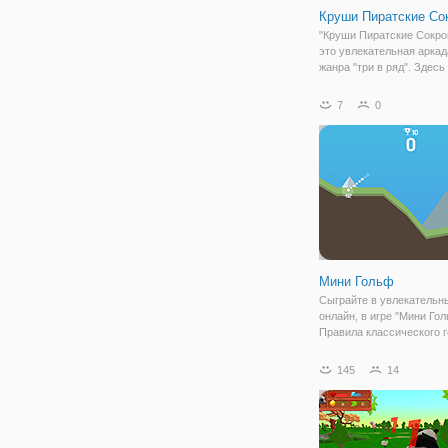
Круши Пиратские Со
"Круши Пиратские Сокро
это увлекательная аркад
жанра "три в ряд". Здесь
окажемся вместе с пира
поможем им собрать как
7
0
больше сокровищ. А для 
нам пригодится логика и
Цель, как и
Мини Гольф
Сыграйте в увлекательн
онлайн, в игре "Мини Гол
Правила классического 
здесь сохранены. Игрок
забить максимальное ко
145
14
бросков в лунку, исполь
минимальное количество
"Мини