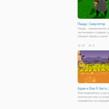
Панда: Симулятор
Панды - одновременно з
застенчивые создания, 
обожают бамбук и ценят
одиночество. В онлайн и
"Панда: Симулятор" у ва
67
6
возможность побыть в ро
Это 3Д симулятор живот
который позволяет
Адам и Ева 5 Часть 
Присоединяйтесь в крут
логическую игру, в котор
отправитесь на операци
спасению любви. Беспла
онлайн игра "Адам и Ева