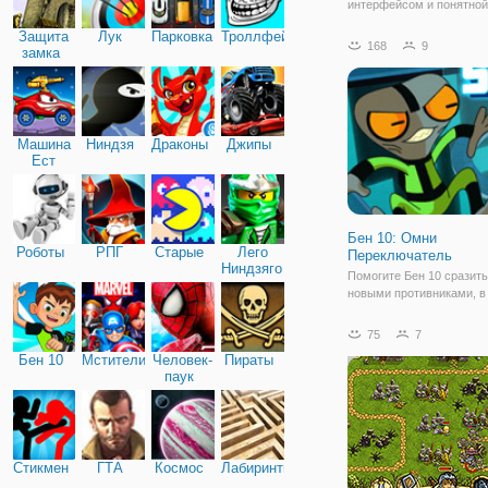
интерфейсом и понятной
структурой. Что еще нуж
Защита
Лук
Парковка
Троллфейс
приятной игры? Не нужно
168
9
замка
рисовать квадраты 10х10
спорим, это порой приятн
всегда
Машина
Ниндзя
Драконы
Джипы
Ест
Машину
Бен 10: Омни
Роботы
РПГ
Старые
Лего
Переключатель
Ниндзяго
Помогите Бен 10 сразить
новыми противниками, в
игре "Бен 10: Омни
Переключатель". На этот
75
7
будет играть сразу в обр
Бен 10
Мстители
Человек-
Пираты
иноземных героев, поэт
паук
приготовьтесь к тому, чт
реагировать придется
Стикмен
ГТА
Космос
Лабиринты