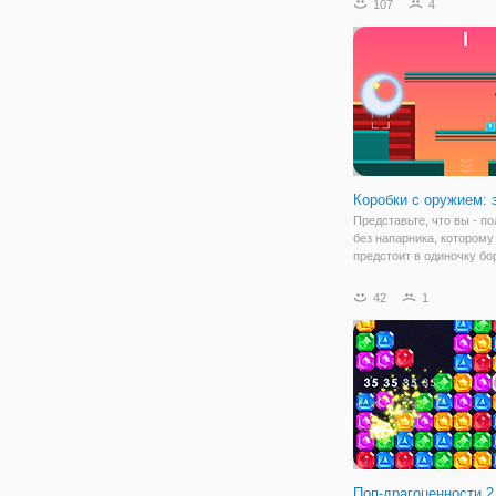
107
4
2" - это квест с задания
смекалку и в приключен
духе. В продолжении
Коробки с оружием: 
Представьте, что вы - п
без напарника, которому
предстоит в одиночку бо
мертвецами, захвативш
мир. В онлайн игре "Коро
42
1
оружием: зомби" вы окаж
локации с многочислен
платформами,
Поп-драгоценности 2