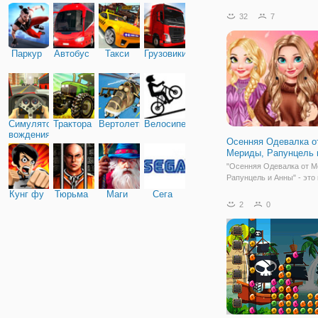
вам предстоит выйти на 
войну против многочисл
32
7
противников. А вашим
персонажем в этом шуте
обычное куриное яйцо. 
Паркур
Автобус
Такси
Грузовики
на
Симулятор
Трактора
Вертолеты
Велосипед
вождения
Осенняя Одевалка о
Мериды, Рапунцель 
"Осенняя Одевалка от М
Рапунцель и Анны" - это
одевалка для девочек, в
Кунг фу
Тюрьма
Маги
Сега
вы подберете образы дл
2
0
принцесс Дисней. Насту
осень, а значит, пора вн
свой гардероб больше т
уютных вещей и