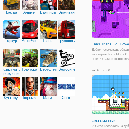
их обнаружить. Помогите
друзьям в
Поезда
Аниме
Вампиры
Выживание
Паркур
Автобус
Такси
Грузовики
Teen Titans Go: Powe
Добро пожаловать обратн
категорию Teen Titans G
одну из самых остросю
головоломок этой катего
опыт, как никакой другой
Симулятор
Трактора
Вертолеты
Велосипед
6
0
Робином и с помощью ег
вождения
удлиняющего стержня в
собираетесь
Кунг фу
Тюрьма
Маги
Сега
Экономичный
2D игра-головоломка дей