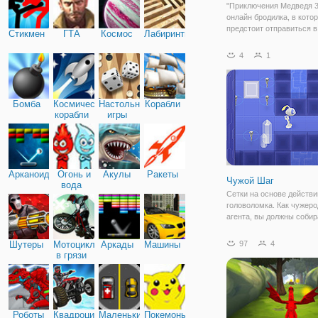
"Приключения Медведя 3
онлайн бродилка, в кото
предстоит отправиться в
Стикмен
ГТА
Космос
Лабиринты
приключения с медведем
игры заключается в том,
4
1
помочь мохнатому другу
своей подружки. И для эт
нужно пройти через
Бомба
Космические
Настольные
Корабли
корабли
игры
Арканоид
Огонь и
Акулы
Ракеты
Чужой Шаг
вода
Сетки на основе действи
головоломка. Как чужеро
агента, вы должны соби
из разных областей— за
их разновидность коллек
Шутеры
Мотоциклы
Аркады
Машины
97
4
в грязи
Роботы
Квадроциклы
Маленькие
Покемоны