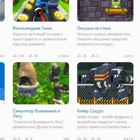
Велосипедная Гонка
Лягушка на стене
Ощутите настоящий экстрим и
Лягушка в хорошо аркадная игра.
просто радость от увлекательной
Помогите лягушонку предстоит
игры под названием
выбраться из колодца,
но
"Велосипедная Гонка". Здесь вы
перепрыгивая через стоящие на
будете кататься по улицам города
платформе 250.
218
34
15
5
595
15.98 K
1.97 K
на своем велосипеде и будете
ша
устраивать самые удивительные
трюки. Игра
Симулятор Выживания в
Кибер Солдат
Лесу
Кибер Солдат - онлайн бродилка, в
"Симулятор Выживания в Лесу" -
которой вам предстоит помочь
реалистичная 3Д игра из жанра
роботу пройти все препятствия и
или
симуляторов. Представьте, что вы
добраться до финиша. Но сделать
оказались в лесу, в одиночку, с
это не так просто, ведь на
0
0
76
10
682
288
8.97 K