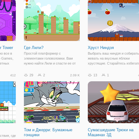
 этим 3
решил использовать его в
от бесконечной железный столб
качестве
самой быстрой игра, когда-либо
положить ваши рефлексы на те
unleach
r Tower
Где Лили?
Хруст Ниндзя
о все в
Простой платформер с
Выбрать ваш ниндзя и собирать
o Games,
элементами головоломки. Вам
жевать на вкусные яблоки
жетных
нужно найти Лили и спасти ее от
хрустящие. Старайтесь избегат
рии, и
одиночества.
острых как бритва ниндзя звезд
. Вместе с
ловушки и цель, чтобы побить
29
2
13
1
412
2.09 K
о
свой высокий балл все время.
ы
Том и Джерри: Бумажные
Сумасшедшие Трюки на
гонщики
Машинах 3Д
ствия, где