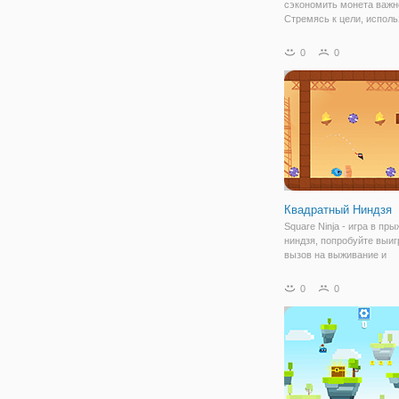
сэкономить монета важн
Стремясь к цели, исполь
элементы. Сделать путь
блоками. Перерыв блок 
0
0
молотком и т. д... элемен
полезны. Но нужны моне
вы очистить сцену,
Квадратный Ниндзя
Square Ninja - игра в пры
ниндзя, попробуйте выиг
вызов на выживание и
разблокировать все уров
Когда вы станете ниндзя
0
0
получите отличный опыт
многими игровыми уров
опасными ловушками.