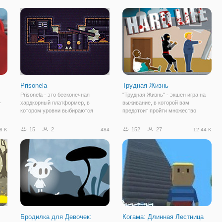
некоторым оружием в арсенале.
маршруте множество преград и
ы
Ах да, на дворе зомби-
ловушек, а ваша задача
апокалипсис. А значит,
заключается в
многочисленные
Prisonela
Трудная Жизнь
Prisonela - это бесконечная
"Трудная Жизнь" - экшен игра на
-
хардкорный платформер, в
выживание, в которой вам
котором уровни выбираются
предстоит пройти множество
случайным образом! Тюремное
испытаний. Суть игры
заключение не может быть таким
заключается в том, что под вашим
15
2
152
27
8 K
484
12.44 K
е
безумным пред... у вас будет
управлением будут разные
на,
дикий конкурс, где наградой будет
персонажи, которым нужно помочь
По
ваша жизнь! Вам
пройти до финиша,
Бродилка для Девочек:
Когама: Длинная Лестница