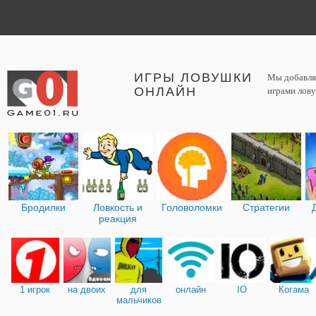
ИГРЫ ЛОВУШКИ
Мы добавляе
ОНЛАЙН
играми лову
Бродилки
Ловкость и
Головоломки
Стратегии
реакция
1 игрок
на двоих
для
онлайн
IO
Когама
мальчиков