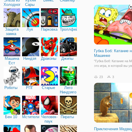
Эльза из
Кухня
Винкс
Снайпер
выйти ваш путь!
Холодного
Сары
сердца
Защита
Лук
Парковка
Троллфейс
замка
Губка Боб: Катание н
Машинке
Машина
Ниндзя
Драконы
Джипы
"Губка Боб: Катание на М
Ест
это игра, в которой вы у
Машину
Губку Боба впервые за 
машинки. А вы любите ез
23
3
машинах? Ведь это же та
Особенно, когда вы едит
Роботы
РПГ
Старые
Лего
американских горках и л
Ниндзяго
острые
Бен 10
Мстители
Человек-
Пираты
паук
Приключения Медве