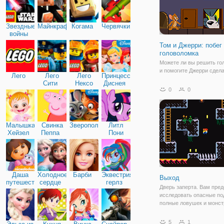
Звездные
Майнкрафт
Когама
Червячки
войны
Том и Джерри: побег
головоломка
Можете ли вы решить го
и помогите Джерри сдела
Лего
Лего
Лего
Принцессы
через дом? Слайд, зажи
Сити
Нексо
Диснея
тянешь свой путь через 
0
0
Найтс
веселый пазл - уровней, 
собрать сыр и не попаст
том! Помогите Джерри п
Малышка
Свинка
Зверополис
Литл
Хейзел
Пеппа
Пони
Дружба
Даша
Холодное
Барби
Эквестрия
Выход
путешественница
сердце
герлз
Дверь заперта. Вам пред
исследовать опасные по
полные ловушек и монст
найти 4 потеряны драго
камни, чтобы открыть дв
5
1