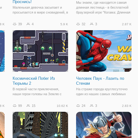
Проснись!
Мы знаем, где находится самая
 и
Маленькая девочка засыпает и
длинная лестница - в бесплатной
просыпается в мире сновидений, в
браузерной игре "Когама: Длинная
онлайн игре "Бродилка для
Лестница". Здесь мы
ить
Девочек: Проснись!". Теперь она
перемещаемся в знакомый мир
39
4
32
3
8 K
5.9 K
2.87 K
оказывается в незнакомом ей
Когама, где под вашим
месте, в окружении темных
управлением будет человечек с
скульптур и мрачного антуража.
угловатыми формами. Вам
Чтобы выбраться
Космический Побег Из
Человек Паук - Лазить по
Тюрьмы 2
Стенам
В первой части приключения,
На страже города круглосуточно
наши герои головы на Землю с
один из наших самых любимых
я
космического корабля они нашли.
супергероев Марвел - Человек-
Но их враги в космосе
паук. Снова его городу угрожает
99
15
24
3
8 K
10.62 K
2.83 K
жно
преследовать и окружать их,
опасность от межгалактических
прежде чем они могли
врагов. На этот раз отряд злодеев
путешествовать на полпути к
прибыл с более серьезными
Земле! В этот раз они захватили