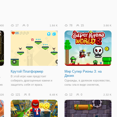
17
0
78
15
900
1.84 K
3.66 K
Крутой Платформер
Мир Супер Рионы 3: на
Двоих
,
В этой игре нам предстоит
собирать драгоценные камни и
Однажды, в далеком королевстве,
ою
защитить себя от врага.
силы зла в виде скелетов,
ый
атаковали королевство и похитили
сти
принцессу. Теперь персонажам
121
8
12
0
426
8.48 K
2.32 K
и
предстоит помочь в спасении
я
принцессы, в онлайн игре "Мир
Супер Рионы 3: на Двоих". Это