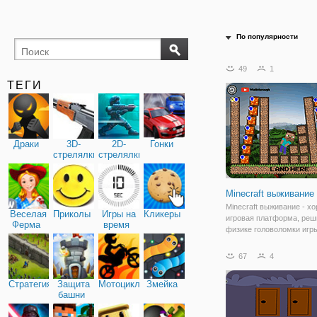
По популярности
49
1
ТЕГИ
Драки
3D-
2D-
Гонки
стрелялки
стрелялки
Minecraft выживание
Minecraft выживание - х
Веселая
Приколы
Игры на
Кликеры
игровая платформа, реш
Ферма
время
физике головоломки игр
Minecraft темы. Удалить 
чтобы помочь безопасно
67
4
приземлиться на правил
платформу. Использова
Стратегия
Защита
Мотоциклы
Змейка
чтобы
башни