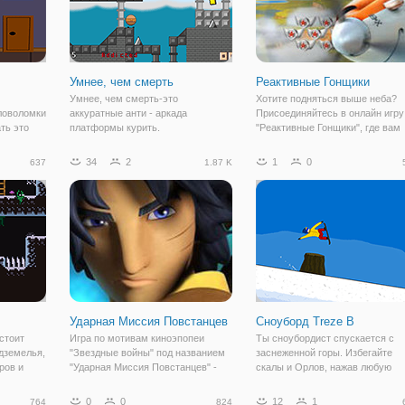
Умнее, чем смерть
Реактивные Гонщики
Умнее, чем смерть-это
Хотите подняться выше неба?
ловоломки
аккуратные анти - аркада
Присоединяйтесь в онлайн игру
ть это
платформы курить.
"Реактивные Гонщики", где вам
маешь и
предстоит маневрировать слов
десять
пилот. Ведь под вашим
34
2
1
0
637
1.87 K
как вы
управлением будет Дасти из
ься на
мультфильма "Самолеты" и ва
ройти все
задача заключается в
Ударная Миссия Повстанцев
Сноуборд Treze В
стоит
Игра по мотивам киноэпопеи
Ты сноубордист спускается с
дземелья,
"Звездные войны" под названием
заснеженной горы. Избегайте
ров и
"Ударная Миссия Повстанцев" -
скалы и Орлов, нажав любую
ценные
это приключенческая игра, в
клавишу на клавиатуре, мыши 
ерь и
которой каждый может
сенсорного экрана Вашего
0
0
12
1
764
824