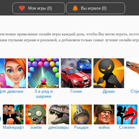
Мои игры (0)
Вы играли (0)
м новые прикольные онлайн игры каждый день, чтобы Вы могли играть, поэтом
шки глупыми играми и рекламой, а добавляем только самые лучшие онлайн игр
Для девочек
3 в ряд и
Гонки
Драки
Стр
шарики
Майнкрафт
зомби
динозавры
Рыцари
война
Стикмен