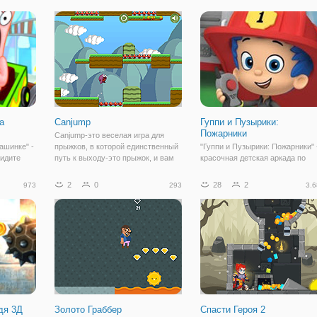
почувствовать себя защитником
мобильного устройства, чтобы
галактики. Здесь вы отправитесь
прыгать. Поймать звезды, чтоб
на выполнение миссии
собирать
а
Canjump
Гуппи и Пузырики:
Пожарники
Canjump-это веселая игра для
ашинке" -
прыжков, в которой единственный
"Гуппи и Пузырики: Пожарники" 
видите
путь к выходу-это прыжок, и вам
красочная детская аркада по
рулём
нужно сделать это в идеальное
мотивам мультсериала Гуппи и
дить на
время. Неправильный прыжок
Пузырики. Здесь вы поможете
2
0
28
2
973
293
3.6
к круто!
может привести к тому, что вы
Гуппи и Пузырику остановить н
е на
вернетесь и повторите это снова,
только пожары, но и злого драко
овите
или,
из-за которого они и начались. 
дя 3Д
Золото Граббер
Спасти Героя 2