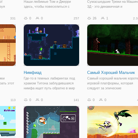
о!
Наши любимые Том и Джерри
Сумасшедшие Трюки на Машин
зуя
здесь, чтобы повеселиться с
3Д - это динамичная и
 с
нами. Теперь они хотят
увлекательная гонка, в которой
с
участвовать в гонках друг с
вам предстоит показать себя в
0
0
26
1
331
257
2.3
та
другом с помощью бумажных
роли гонщика. Но не думайте, ч
ты. Когда
машин, которые сделаны и
это типичная гонка онлайн. Вед
окрашены. Займитесь крафтом и
здесь вам предстоит испытать
участвуйте в гонках в этой
себя в
Нимфиад
Самый Хороший Мальчик
жки
Где-то в темных лабиринтах под
Самый хороший мальчик корот
рать этот
храмом Титона заблудившаяся
игровой платформы, которая
нимфа ищет путь обратно в мир
следует за эпические
ни игры.
дневного света. Однако это
приключения милого щенка,
, вы
путешествие не будет легким.
пытаясь поймать брошенный
0
0
0
0
113
141
 со
Никто не может быть уверен, что
красный шар.
нями и
выбранный путь верен в этом
проклятом месте.