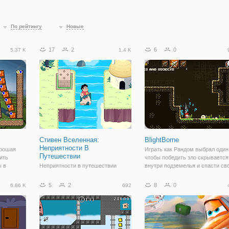
По рейтингу
Новые
17
2
6
0
5.37 K
1.4 K
Стивен Вселенная:
BlightBorne
Неприятности В
орошая
Играть как Рандом выбрал один
Путешествии
ить
чтобы победить зло скрывается
ы в
Неприятности в путешествии
внутри подземелья и спасти св
блоки,
приносит Стивен в другой
деревню. Найти давно утерянн
 Стив
удивительные приключения на
артефакт, который может прине
5
2
8
0
6.86 K
692
ьную
островах. Помогите Стивен
жизнь обратно в свою деревню 
ть мышь,
исследовать таинственные
их жителей. BlightBorne являетс
острова в поисках пончиков. Он
должен найти и получить их, но
это не будет легко.