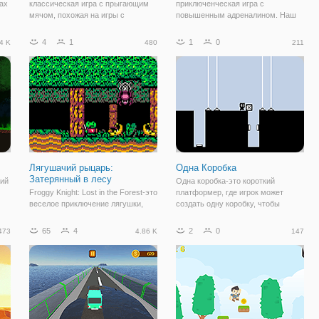
ах
классическая игра с прыгающим
приключенческая игра с
мячом, похожая на игры с
повышенным адреналином. Наш
катящимся мячом. Миссия
крутой парень с крутой музыкой,
состоит в том, чтобы прыгать на
играющей в его шлемофоне
4
1
1
0
4 K
480
211
то
кран и катиться отскок через 50
будьте готовы бежать по дороге
ь
уникальных, приключений и
бить. Насладиться прохладным
сложных уровней, чтобы
музыку двигаясь в такт
Лягушачий рыцарь:
Одна Коробка
Затерянный в лесу
кий
Одна коробка-это короткий
Froggy Knight: Lost in the Forest-это
платформер, где игрок может
веселое приключение лягушки,
создать одну коробку, чтобы
которой нужно вернуть лес.
использовать в своих интересах.
Сумейте использовать свои
65
4
2
0
473
4.86 K
147
способности лягушки и победить
врагов, чтобы сбежать из леса!
Будьте готовы оказаться в дикой