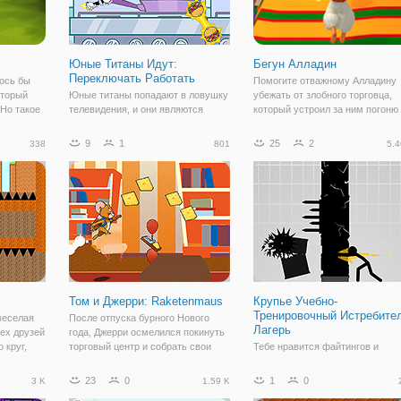
Юные Титаны Идут:
Бегун Алладин
Переключать Работать
ось бы
Помогите отважному Алладину
оторый
Юные титаны попадают в ловушку
убежать от злобного торговца,
 Но такое
телевидения, и они являются
который устроил за ним погоню
лайн, как
персонажами, которые люди
мечом, в онлайн игре "Бегун
Мой
контролируют. Тем не менее, в
Алладин". Это увлекательный и
9
1
25
2
338
801
5.4
этой игре они должны собирать
красочный раннер, в восточном
орая
монеты в сложном забеге. Каждый
стиле, в котором вам нужно
раз, когда вы возвращаетесь в
преодолевать
меню "Пуск",
Том и Джерри: Raketenmaus
Крупье Учебно-
Тренировочный Истребите
веселая
После отпуска бурного Нового
Лагерь
ех друзей
года, Джерри осмелился покинуть
 круг,
торговый центр и собрать свои
Тебе нравится файтингов и
аждый из
поставки. В поисках сыра и прочих
стикмэн эта игра сделана для
вкусностей, он обнаружил
youTrain, чтобы быть самым
23
0
1
0
3 K
1.59 K
редстоит
неиспользованный петарду и
быстрым крупье боец в worldBla