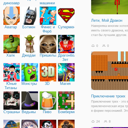
динозавры
машинки
Лети, Мой Дракон
Наверняка многим хотел
Аватар
Бэтмен
Финес и
Супермен
иметь своего дракона, к
Ферб
стал бы лучшим другом.
возможно лишь в мире он
например, в игре "Лети, 
0
0
Дракон". Это простая и
увлекательная игра, кот
Халк
Джедаи
Пришельцы
Драгонболл
станет отличной
Зет
Юные
Монстры
3D
Магия
Титаны
Приключение троих
Приключение трех - это 
приключенческая игра тр
в форме персонажей. Это
Страшные
Ведьмы
Пиво
Бомбермен
треугольник и квадрат. К
них обладает особыми
24
8
способностями, и вам п