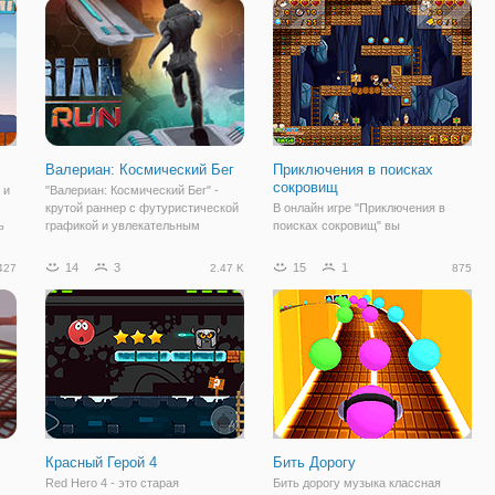
 в
множество знакомых сцен из шоу,
получить более высокие баллы и
собирая как можно больше
ст
кусочков сыра. О нет,
Валериан: Космический Бег
Приключения в поисках
сокровищ
 и
"Валериан: Космический Бег" -
крутой раннер с футуристической
В онлайн игре "Приключения в
ь
графикой и увлекательным
поисках сокровищ" вы
 и
геймплеем. Здесь вы будете
отправитесь на поиски
играть за Валериана и поможете
драгоценностей древних племен.
14
3
15
1
427
2.47 K
875
ему совершить побег из базы
Дедушка и его внучка уже
противника. Для этого,
добрались до пещеры и теперь
используйте клавиши
дело осталось за малым. Найти
сокровища, собрать их и
выбраться
Красный Герой 4
Бить Дорогу
Red Hero 4 - это старая
Бить дорогу музыка классная