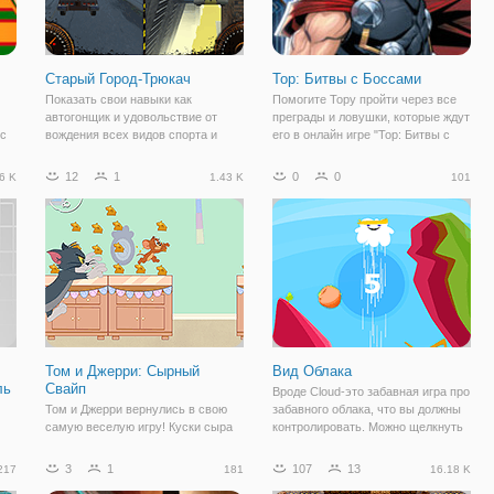
Старый Город-Трюкач
Тор: Битвы с Боссами
Показать свои навыки как
Помогите Тору пройти через все
автогонщик и удовольствие от
преграды и ловушки, которые ждут
 с
вождения всех видов спорта и
его в онлайн игре "Тор: Битвы с
бронетехники через совершенно
Боссами". Это увлекательная
заброшенный город. Не попасть в
бродилка в приключенческом
12
1
0
0
6 K
1.43 K
101
некоторые ловушки, постарайтесь
духе, в которой вы будете
завершить свою миссию без
перемещаться по локациям и
времени и иметь
помогать Тору
Том и Джерри: Сырный
Вид Облака
ль
Свайп
Вроде Cloud-это забавная игра про
Том и Джерри вернулись в свою
забавного облака, что вы должны
самую веселую игру! Куски сыра
контролировать. Можно щелкнуть
разбросаны по всему дому - и
мышкой, чтобы позволить облакам
Джерри хочет съесть их все!
подпрыгивать. Вам нужно собрать
3
1
107
13
217
181
16.18 K
st
Бегите и прыгайте через
молнии и золотых монет и