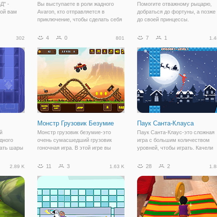
Д" -
Вы выступаете в роли жадного
Помогите отважному рыцарю,
рой вам
Avaron, кто отправляется в
добраться до фортуны, а позже
приключение, чтобы сделать себя
до своей принцессы.
. Суть
более драгоценных камней, чтобы
Вытаскивайте булавки одну за
 чтобы
купить огромный новый замок
другой, не позволяйте лаве ран
4
0
7
1
302
801
1.4
 дойти до
(наверное питание). Уничтожайте
его, запирайте опасные и
ого,
врагов, избегайте сложных
заставляйте все драгоценные
препятствий и
камни падать рядом с ним.
Монстр Грузовик Безумие
Паук Санта-Клауса
й
Монстр грузовик безумие-это
Паук Санта-Клаус-это сложная
дного
очень сумасшедший грузовик
игра с большим количеством
рать шары
гоночная игра. В этой игре вы
уровней, чтобы играть. Качели
 интерес
должны быть очень страстной и
ваш паук Санта-Клауса, стреля
тивной.
вождении автомобиля с высоко
паутиной, чтобы избежать
11
3
28
2
2.89 K
1.63 K
1.8
мастерство. Если вы крах вашего
препятствий. Сохранить как мо
грузовика, вы проиграете.
больше своего тела - части и
Попробуйте собрать
добраться до