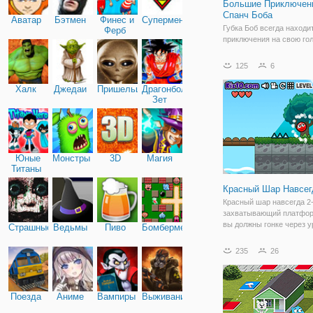
Большие Приключен
Спанч Боба
Аватар
Бэтмен
Финес и
Супермен
Губка Боб всегда находи
Ферб
приключения на свою гол
онлайн игре Большие
Приключения Спанч Боба
125
6
приключения продолжаю
Здесь вы управляете ж
Халк
Джедаи
Пришельцы
Драгонболл
другом, которому предст
Зет
проходить через разные 
Юные
Монстры
3D
Магия
Титаны
Красный Шар Навсег
Красный шар навсегда 2
захватывающий платфор
вы должны гонке через у
Страшные
Ведьмы
Пиво
Бомбермен
собирая специальные п
победив зло, ребята. Мо
235
26
вторглись в прекрасное
королевство путешеству
королевство жило мирно
Поезда
Аниме
Вампиры
Выживание