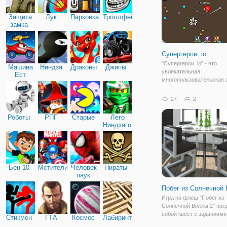
Защита
Лук
Парковка
Троллфейс
замка
Супергерои. io
"Супергерои. io" - это
Машина
Ниндзя
Драконы
Джипы
увлекательная
Ест
многопользовательская 
Машину
для детей и взрослых. З
предстоит отправиться в
27
2
увлекательное приключе
котором ждет множеств
Роботы
РПГ
Старые
Лего
заданий и интересных
Ниндзяго
персонажей.
Бен 10
Мстители
Человек-
Пираты
паук
Побег из Солнечной
Игра на флеш "Побег из
Солнечной Виллы 2" пре
собой квест с заданиями
Стикмен
ГТА
Космос
Лабиринты
и смекалку. А также оче