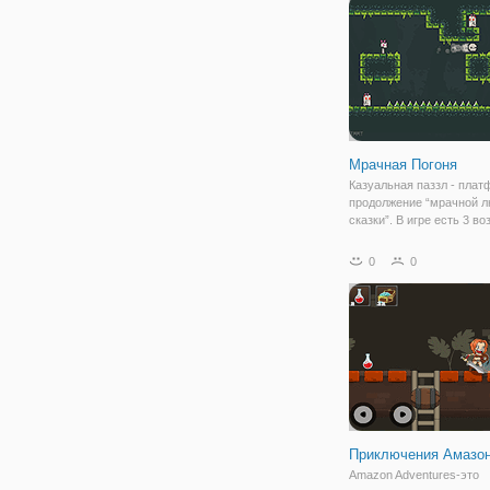
отважная девушка,
Мрачная Погоня
Казуальная паззл - плат
продолжение “мрачной 
сказки”. В игре есть 3 в
концовок, все расходятся
уровня.
0
0
Приключения Амазо
Amazon Adventures-это