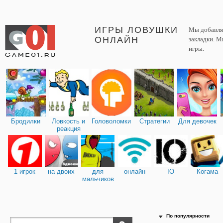
ИГРЫ ЛОВУШКИ
Мы добавляе
ОНЛАЙН
закладки. М
игры.
Бродилки
Ловкость и
Головоломки
Стратегии
Для девочек
реакция
1 игрок
на двоих
для
онлайн
IO
Когама
мальчиков
По популярности