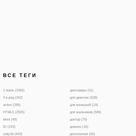
ВСЕ ТЕГИ
1 игрок (3365)
динозавры (51)
3 в ряд (262)
для девочек (638)
action (266)
для малышей (19)
HTML5 (2505)
для мальчиков (586)
idnet (49)
доктор (75)
IO (193)
домино (16)
unity3d (643)
дополнения (50)