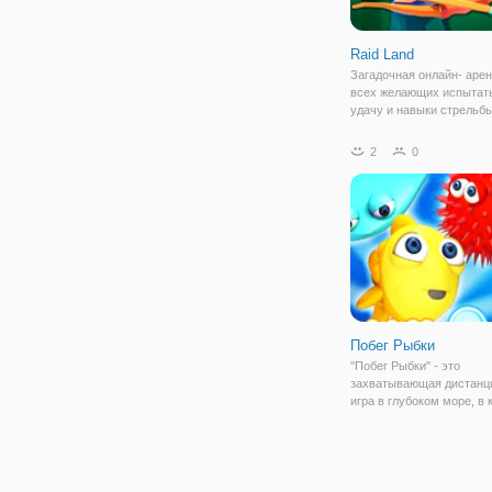
Raid Land
Загадочная онлайн- арен
всех желающих испытат
удачу и навыки стрельбы
В игре "Raid Land" вы в 
Робин Гуда, будете разг
2
0
лесу, с луком в руках и
запасом стрел. Это увле
Побег Рыбки
"Побег Рыбки" - это
захватывающая дистанц
игра в глубоком море, в 
вы будете управлять од
маленькой рыбкой и буде
контролировать с помо
«мыши». Вам нужно пом
плыть как можно дальше