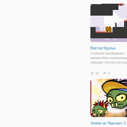
персонажей от опасности
борьбе. В игре более 50+
Вектор Крупье
Сложный платформер с
множеством смертельн
ловушек. Изучите все в
полезных движений и тр
таких как скалолазание п
12
3
идеальное время и толк
ящиков, чтобы очистить 
препятствия на своем пу
Зомби не Прыгают 2