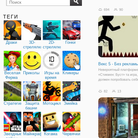
бильярд
карты
694
90
ТЕГИ
Драки
3D-
2D-
Гонки
стрелялки
стрелялки
Векс 5 - Без рекламы
Невероятный платформ
Веселая
Приколы
Игры на
Кликеры
«Стикмен: Буст» та игра,
Ферма
время
должен попробовать себ
поклонник данного жанра
Стикмены всегда находя
82
13
приключения и этот раз 
исключение. Человек-па
Стратегия
Защита
Мотоциклы
Змейка
оказался в пространстве
башни
Звездные
Майнкрафт
Когама
Червячки