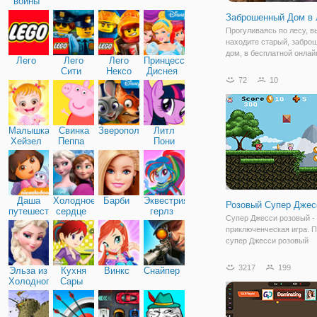
войны
Заброшенный Дом в 
Прогуливаясь по лесу, в
находите старый, забро
дом, в бесплатной онлай
Лего
Лего
Лего
Принцессы
"Заброшенный Дом в Лес
Сити
Нексо
Диснея
только вы переступили п
72
10
Найтс
дверь захлопнулась и те
попали в ловушку. Для то
выбраться
Малышка
Свинка
Зверополис
Литл
Хейзел
Пеппа
Пони
Дружба
Даша
Холодное
Барби
Эквестрия
Розовый Супер Джес
путешественница
сердце
герлз
Супер Джесси розовый -
приключенческая игра. 
супер Джесси розовый
восстановить свой крист
сталкиваясь с различны
3217
199
Эльза из
Кухня
Винкс
Снайпер
монстрами, засады и оп
Холодного
Сары
ловушки. Собирайте мон
сердца
зарабатывать на жизнь в