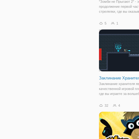
"Зомби не Прыгают 2" - 
продолжение первой час
стрелялки, где вы оказы
мире ходячих мертвецов
стрелке вы будете играть
5
1
мексиканского ковбоя Пе
отважную подругу Хуану
оказались в не
Заклинание Храните
Заклинание хранителя я
качественной игровой п
где вы играете за волше
который двигался через
замок напичкан ловушка
32
4
сказочных существ.