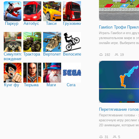
Паркур
Автобус
Такси
Грузовики
Гамбол Трофи Прик
Играть Гамбол и его дру
увлекательном мире в э
онлайн игре. Выберите 
любимый персонаж мул
от Cartoon Network и бро
Симулятор
Трактора
Вертолеты
Велосипед
192
19
кости в игре. Играть в м
вождения
интересных мини-игр и 
трофей вызов.
Кунг фу
Тюрьма
Маги
Сега
Перетягивание голов
Перетягивание головы - 
красочную игру реслинг 
2D анимации, которые м
воспроизведены для 1 и 2
Цель игроков - защитить
31
5