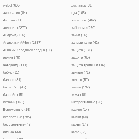
webgl (605)
доставка (31)
адреналин (84)
еда (165)
Ам Ням (14)
животные (462)
андроид (2277)
забавные (260)
Андроид (116)
зайки (16)
Андроид и Айфон (2887)
запоминалки (42)
Анна их Холодного сердца (11)
защита (131)
армия (78)
защита (65)
астероиды (14)
защита тропинки (46)
бабло (11)
зимние (71)
баланс (31)
золото (57)
баскетбол (47)
зомби (197)
бассейн (15)
зума (18)
бегалки (161)
интерактивные (26)
Беременные (15)
казино (14)
бесплатные (785)
камни (60)
бессмертные (49)
карты (149)
бизнес (33)
кафе (33)