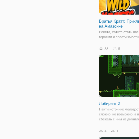
Братья Кратт: Прик
на Амазонке
Ребята, хотите стать н
героями и спасти живот
Амазонки от Безумного 
Тогда, добро пожаловать 
33
5
"Братья Кратт: Приключе
Амазонке". Здесь вас жд
захватывающие приключ
вместе с братьями
Лабиринт 2
Найти источник молодост
сложно, но возможно, а в
сбежать с ним из джунгл
полных ловушек? В онла
"Лабиринт 2" вам предст
4
1
эту головную боль на се
вашим персонажем буде