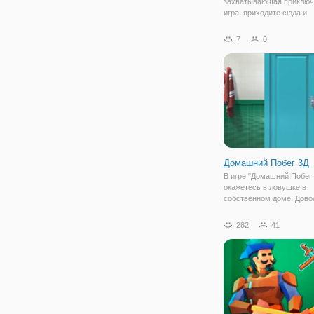
захватывающая приключ
игра, приходите сюда и
отправляйтесь в приклю
этой красивой девушкой
7
0
Амазонкой. Она войдет в
несколько разных опасн
и вам нужно помочь ей 
врагов
Домашний Побег 3Д
В игре "Домашний Побег 
окажетесь в ловушке в
собственном доме. Дово
странно проснуться в с
жилище и понять, что вс
282
41
двери заперты, а у вас н
одного ключа. Также,
настораживает то, что в