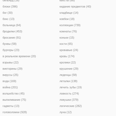
бильярд (16)
квесты (68)
блоки (396)
кидание предметов (40)
бог (30)
кладбище (14)
бокс (13)
ковбои (18)
больница (64)
коллекции (739)
бродилки (453)
комнаты (76)
бросание (91)
коньки (15)
буквы (58)
кости (65)
бургеры (23)
кровавые (24)
в реальном времени (20)
кровь (174)
взрывы (22)
кролики (22)
викторины (29)
крушение (29)
вирусы (25)
леденцы (58)
вода (169)
леталки (138)
война (201)
лечить зубы (19)
волшебство (45)
ловкость (274)
выпиливание (75)
ловушки (379)
гаджеты (13)
логические (282)
головоломки (928)
луна (12)