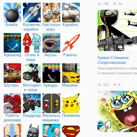
внимательность. Здесь, 
748
54
нужно взаимодействоват
предметами, находить их
комнатах и
Бомба
Космические
Настольные
Корабли
корабли
игры
Арканоид
Огонь и
Акулы
Ракеты
Армия Стикмена:
вода
Сопротивление
Присоединяйтесь к кома
Стикменов и помогите и
противостоять врагам, к
собираются захватить ва
Шутеры
Мотоциклы
Аркады
Машины
216
8
Напомним, что Стикмен
в грязи
нарисованные человечки
палочек. В игре «Армия 
Сопротивление» они
Роботы
Квадроциклы
Маленькие
Покемоны
динозавры
машинки