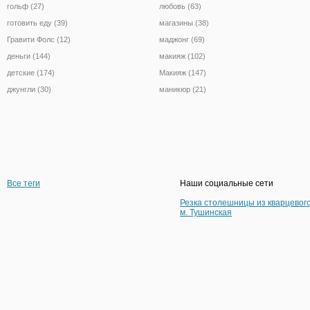
гольф (27)
любовь (63)
готовить еду (39)
магазины (38)
Гравити Фолс (12)
маджонг (69)
деньги (144)
макияж (102)
детские (174)
Макияж (147)
джунгли (30)
маникюр (21)
Все теги
Наши социальные сети
Резка столешницы из кварцевог
м. Тушинская