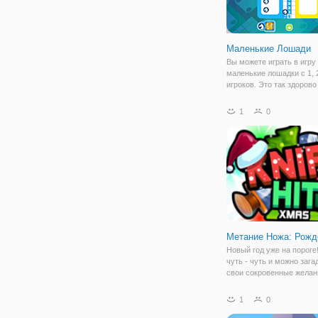
Маленькие Лошади
Вы можете играть в игру
маленькие лошадки с 1, 2
игроков. Это так здорово
настольная игра вашего 
маленьких лошадей на 
1
0
телефон или планшет. Э
отличная классическая и
просто
Метание Ножа: Рожд
Новый год уже на пороге
чуть - чуть и можно заг
свои сокровенные желан
бой новогодних курантов.
"Метание Ножа: Рождест
1
0
предлагаем вам почувст
праздничное настроение