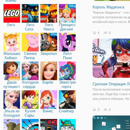
войны
Король Маджонга
"Король Маджонга" - это 
которая основанная на 
китайской игре в кости. 
Лего
Лего
Лего
Принцессы
много захватывающих ур
Сити
Нексо
Диснея
головоломок с инструкц
6
0
Найтс
русском языке. Скорее з
игру и отправляйтесь в
длительное
Малышка
Свинка
Зверополис
Литл
Хейзел
Пеппа
Пони
Дружба
Даша
Холодное
Барби
Эквестрия
Срочная Операция Л
путешественница
сердце
герлз
После выполнения очер
миссии, Леди Баг стало 
она упала в обморок. Но
игре "Срочная Операция 
вы можете ей помочь. В
5
0
Эльза из
Кухня
Винкс
Снайпер
игре вы будете играть в 
Холодного
Сары
доктора и вам нужно про
сердца