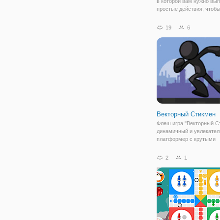
в которой вам нужно вы
простые действия, чтоб
заполнить поле красным
Чтобы этого добиться, н
19
6
использовать мышь и
взаимодействовать с пр
представленными на
Векторный Стикмен
Флеш игра "Векторный С
динамичный и увлекате
платформер с крутыми
препятствиями. Здесь в
поможете шустрому Сти
2
1
преодолеть все хитрые 
на его маршруте. Ему уж
привыкать преодолевать