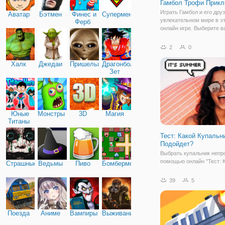
Гамбол Трофи Прик
Играть Гамбол и его дру
Аватар
Бэтмен
Финес и
Супермен
увлекательном мире в э
Ферб
онлайн игре. Выберите 
любимый персонаж мул
от Cartoon Network и бро
2
0
кости в игре. Играть в м
интересных мини-игр и 
Халк
Джедаи
Пришельцы
Драгонболл
трофей вызов.
Зет
Юные
Монстры
3D
Магия
Титаны
Тест: Какой Купальн
Подойдет?
Выбрать купальник непро
помощью онлайн "Тест: 
Страшные
Ведьмы
Пиво
Бомбермен
Купальник Тебе Подойде
возможно, поймете, како
39
5
нужно подобрать к пляж
сезону. Это простая фле
точнее тест в онлайн фо
которой
Поезда
Аниме
Вампиры
Выживание