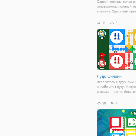
Сапер - компьютерная иг
головоломка, пожалуй, н
времена. Здесь вам пре
разминировать минное п
проставляя на них флаж
11
2
используя смекалку. Сут
заключается в следующ
Нажмите ЛКМ (левую кн
Лудо Онлайн
Веселитесь с друзьями, 
онлайн игры Лудо. В игре
режима: - против бота: и
компьютера (в автоном
режиме) - онлайн: играть
18
4
случайно подобранных л
частных: играть с друзь
Просто