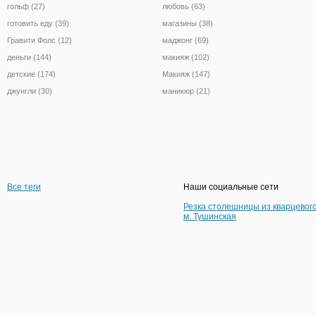
гольф (27)
любовь (63)
готовить еду (39)
магазины (38)
Гравити Фолс (12)
маджонг (69)
деньги (144)
макияж (102)
детские (174)
Макияж (147)
джунгли (30)
маникюр (21)
Все теги
Наши социальные сети
Резка столешницы из кварцевог
м. Тушинская