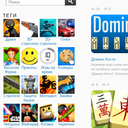
бильярд
карты
15
0
ТЕГИ
Драки
3D-
2D-
Гонки
стрелялки
стрелялки
Домино Кости
Название игры очень ин
Веселая
Приколы
Игры на
Кликеры
не пугайтесь такого наз
Ферма
время
"Домино Кости". Испанск
"Домино Кости" почти ни
отличается от домино кл
8
0
Вид этого настольного д
даст вам возможность и
Стратегия
Защита
Мотоциклы
Змейка
одновременно
башни
Звездные
Майнкрафт
Когама
Червячки