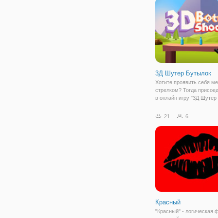
мере.
3Д Шутер Бутылок
Хотите проявить себя м
стрелком? Тогда присое
в онлайн игру "3Д Шутер
Это стрелялка в 3Д граф
которой вам предстоит с
21
6
не по вражеским солдата
стеклянным бутылкам. С
это
Красный
"Красный" - логическая 