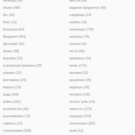
бильярд (16)
квесты (68)
блоки (396)
кидание предметов (40)
бог (30)
кладбище (14)
бокс (13)
ковбои (18)
больница (64)
коллекции (739)
бродилки (453)
комнаты (76)
бросание (91)
коньки (15)
буквы (58)
кости (65)
бургеры (23)
кровавые (24)
в реальном времени (20)
кровь (174)
взрывы (22)
кролики (22)
викторины (29)
крушение (29)
вирусы (25)
леденцы (58)
вода (169)
леталки (138)
война (201)
лечить зубы (19)
волшебство (45)
ловкость (274)
выпиливание (75)
ловушки (379)
гаджеты (13)
логические (282)
головоломки (928)
луна (12)