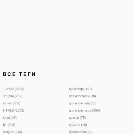
ВСЕ ТЕГИ
1 игрок (3365)
динозавры (51)
3 в ряд (262)
для девочек (638)
action (266)
для малышей (19)
HTML5 (2505)
для мальчиков (586)
idnet (49)
доктор (75)
IO (193)
домино (16)
unity3d (643)
дополнения (50)