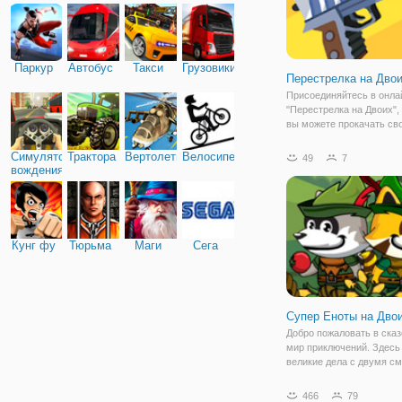
Паркур
Автобус
Такси
Грузовики
Перестрелка на Дво
Присоединяйтесь в онла
"Перестрелка на Двоих",
вы можете прокачать св
меткости и точности. На
поле будут появляться б
Симулятор
Трактора
Вертолеты
Велосипед
49
7
которые нужно попасть. 
вождения
прицельтесь просто при
Кунг фу
Тюрьма
Маги
Сега
Супер Еноты на Дво
Добро пожаловать в ска
мир приключений. Здесь
великие дела с двумя с
отважными братьями ено
игре "Мир Супер Енотов 
466
79