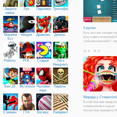
Защита
Лук
Парковка
Троллфейс
замка
5 рулон
Есть ли у вас сегодня г
Машина
Ниндзя
Драконы
Джипы
руку и крен на высокий б
Ест
этой классической 5 - игр
Машину
Попробовать свои силы в
игры в кости, свернуть с
4
0
и посмотрите на пары, 3 
полные залы, и натуралы
Роботы
РПГ
Старые
Лего
Ниндзяго
Бен 10
Мстители
Человек-
Пираты
паук
Мерида у Стоматоло
В этой игре вам предсто
стоматологом и спасти
несчастную принцессу М
Стикмен
ГТА
Космос
Лабиринты
Вы будите практиковать 