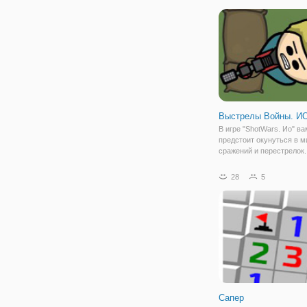
вам нужно помочь брат
собрать все кукурузные 
Впереди
Выстрелы Войны. И
В игре "ShotWars. Ио" ва
предстоит окунуться в м
сражений и перестрелок.
меткость и острый глаз 
вам справиться со всем
28
5
и выйти победителем из
опасных сражений. Перед
начать игру
Сапер