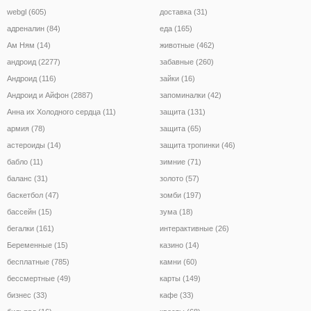
webgl (605)
доставка (31)
адреналин (84)
еда (165)
Ам Ням (14)
животные (462)
андроид (2277)
забавные (260)
Андроид (116)
зайки (16)
Андроид и Айфон (2887)
запоминалки (42)
Анна их Холодного сердца (11)
защита (131)
армия (78)
защита (65)
астероиды (14)
защита тропинки (46)
бабло (11)
зимние (71)
баланс (31)
золото (57)
баскетбол (47)
зомби (197)
бассейн (15)
зума (18)
бегалки (161)
интерактивные (26)
Беременные (15)
казино (14)
бесплатные (785)
камни (60)
бессмертные (49)
карты (149)
бизнес (33)
кафе (33)