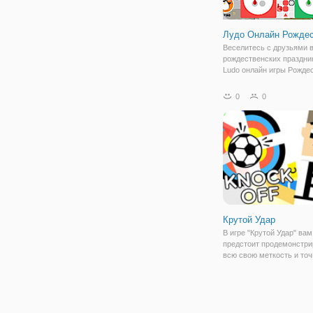
Лудо Онлайн Рожде
Веселитесь с друзьями 
рождественских праздни
Ludo онлайн игры Рождес
игре есть 3 режима: - пр
игра против компьютера 
0
0
автономном режиме) - о
играть со случайно под
людей
Крутой Удар
В игре "Крутой Удар" вам
предстоит продемонстри
всю свою меткость и точ
Вашим персонажем буде
профессиональный футб
который готов занимать
любимым видом спорта 
погоду. Вы готовы? Тогд