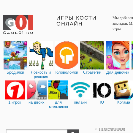
ИГРЫ КОСТИ
Мы добавляе
ОНЛАЙН
закладки. М
игры.
Бродилки
Ловкость и
Головоломки
Стратегии
Для девочек
реакция
1 игрок
на двоих
для
онлайн
IO
Когама
мальчиков
По популярности