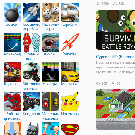
навыки оказания первой
3839
330
на принцессе Мериде в и
"Мерида у Стоматолога"
храбрая принцесса
Бомба
Космические
Настольные
Корабли
корабли
игры
Арканоид
Огонь и
Акулы
Ракеты
Сурвив. ИО (Выживш
вода
Простая и захватывающ
игра с элементами боев
сражений. Ваша история
начинается с того, что у
персонажа в запасе нет 
Шутеры
Мотоциклы
Аркады
Машины
235
26
кроме пустого рюкзака. 
в грязи
опережая соперников, н
добывать полезные вещи
Роботы
Квадроциклы
Маленькие
Покемоны
динозавры
машинки