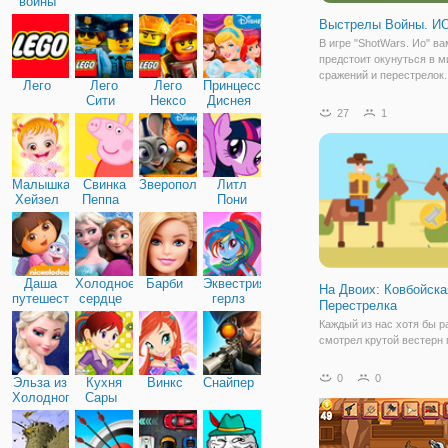
войны
Выстрелы Войны. И
В игре "ShotWars. Ио" ва
предстоит окунуться в м
сражений и перестрелок.
Лего
Лего
Лего
Принцессы
меткость и острый глаз 
Сити
Нексо
Диснея
вам справиться со всем
27
1
Найтс
и выйти победителем из
опасных сражений. Перед
начать игру
Малышка
Свинка
Зверополис
Литл
Хейзел
Пеппа
Пони
Дружба
Даша
Холодное
Барби
Эквестрия
На Двоих: Ковбойска
путешественница
сердце
герлз
Перестрелка
Каждый из нас хотя бы р
смотрел крутой вестерн 
бесстрашных ковбоев. Гл
они виртуозно управляю
0
0
Эльза из
Кухня
Винкс
Снайпер
револьвером хотелось с
Холодного
Сары
одним из них. Превратит
сердца
крутого героя и ставить 
бандитов и