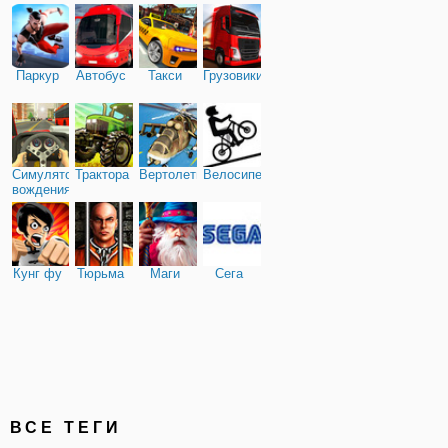
Паркур
Автобус
Такси
Грузовики
Симулятор
Трактора
Вертолеты
Велосипед
вождения
Кунг фу
Тюрьма
Маги
Сега
ВСЕ ТЕГИ