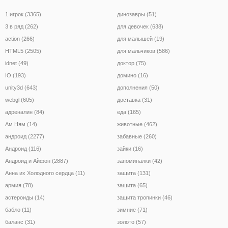
1 игрок (3365)
динозавры (51)
3 в ряд (262)
для девочек (638)
action (266)
для малышей (19)
HTML5 (2505)
для мальчиков (586)
idnet (49)
доктор (75)
IO (193)
домино (16)
unity3d (643)
дополнения (50)
webgl (605)
доставка (31)
адреналин (84)
еда (165)
Ам Ням (14)
животные (462)
андроид (2277)
забавные (260)
Андроид (116)
зайки (16)
Андроид и Айфон (2887)
запоминалки (42)
Анна их Холодного сердца (11)
защита (131)
армия (78)
защита (65)
астероиды (14)
защита тропинки (46)
бабло (11)
зимние (71)
баланс (31)
золото (57)