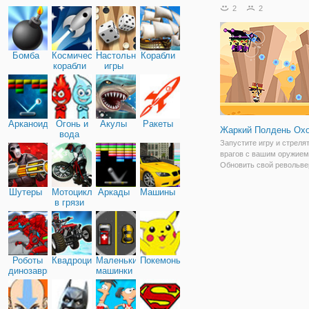
бонусы!
2
2
Бомба
Космические
Настольные
Корабли
корабли
игры
Арканоид
Огонь и
Акулы
Ракеты
Жаркий Полдень Охо
вода
Запустите игру и стреля
врагов с вашим оружием
Обновить свой револьве
дробовика винтовки и ав
чтобы помочь вам убить 
Шутеры
Мотоциклы
Аркады
Машины
не забудьте приобрести
в грязи
способности, чтобы улу
вашу скорость
Роботы
Квадроциклы
Маленькие
Покемоны
динозавры
машинки