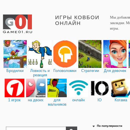
ИГРЫ КОВБОИ
Мы добавляе
ОНЛАЙН
закладки. М
игры.
Бродилки
Ловкость и
Головоломки
Стратегии
Для девочек
реакция
1 игрок
на двоих
для
онлайн
IO
Когама
мальчиков
По популярности