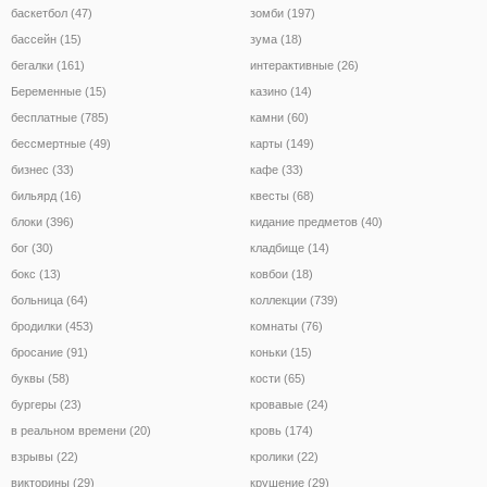
баскетбол (47)
зомби (197)
бассейн (15)
зума (18)
бегалки (161)
интерактивные (26)
Беременные (15)
казино (14)
бесплатные (785)
камни (60)
бессмертные (49)
карты (149)
бизнес (33)
кафе (33)
бильярд (16)
квесты (68)
блоки (396)
кидание предметов (40)
бог (30)
кладбище (14)
бокс (13)
ковбои (18)
больница (64)
коллекции (739)
бродилки (453)
комнаты (76)
бросание (91)
коньки (15)
буквы (58)
кости (65)
бургеры (23)
кровавые (24)
в реальном времени (20)
кровь (174)
взрывы (22)
кролики (22)
викторины (29)
крушение (29)