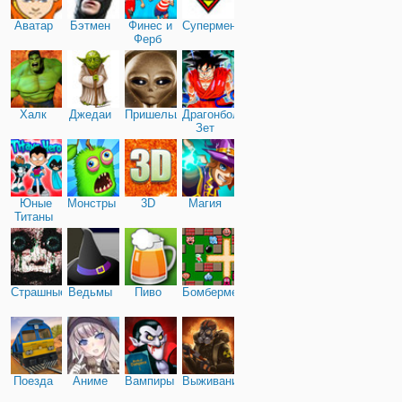
Аватар
Бэтмен
Финес и
Супермен
Ферб
Халк
Джедаи
Пришельцы
Драгонболл
Зет
Юные
Монстры
3D
Магия
Титаны
Страшные
Ведьмы
Пиво
Бомбермен
Поезда
Аниме
Вампиры
Выживание