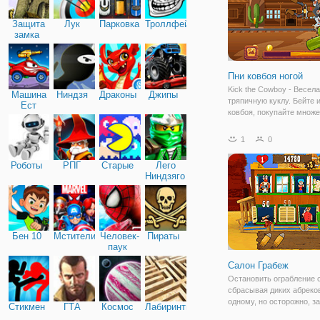
Защита
Лук
Парковка
Троллфейс
замка
Пни ковбоя ногой
Kick the Cowboy - Весела
Машина
Ниндзя
Драконы
Джипы
тряпичную куклу. Бейте 
Ест
ковбоя, покупайте множ
Машину
оружия и способностей.
Используйте различное 
1
0
чтобы убить ковбоя и по
золотые монеты, чтобы 
Роботы
РПГ
Старые
Лего
новое оружие или
Ниндзяго
Бен 10
Мстители
Человек-
Пираты
паук
Салон Грабеж
Остановить ограбление 
сбрасывая диких абреко
одному, но осторожно, з
Стикмен
ГТА
Космос
Лабиринты
ситуации и поиске прохл