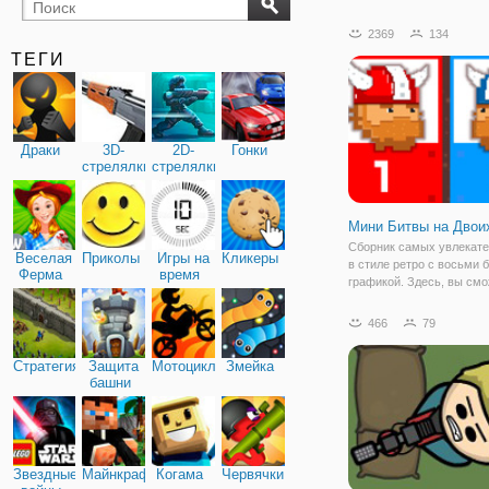
бильярд
карты
2369
134
ТЕГИ
Драки
3D-
2D-
Гонки
стрелялки
стрелялки
Мини Битвы на Двои
Сборник самых увлекате
Веселая
Приколы
Игры на
Кликеры
в стиле ретро с восьми 
Ферма
время
графикой. Здесь, вы см
найти самые популярные
разных жанров — от бе
466
79
перестрелок до спасени
необитаемого острова. М
Стратегия
Защита
Мотоциклы
Змейка
будет
башни
Звездные
Майнкрафт
Когама
Червячки