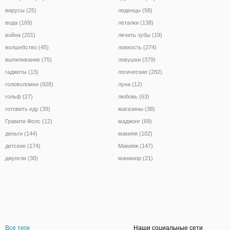
вирусы (25)
леденцы (58)
вода (169)
леталки (138)
война (201)
лечить зубы (19)
волшебство (45)
ловкость (274)
выпиливание (75)
ловушки (379)
гаджеты (13)
логические (282)
головоломки (928)
луна (12)
гольф (27)
любовь (63)
готовить еду (39)
магазины (38)
Гравити Фолс (12)
маджонг (69)
деньги (144)
макияж (102)
детские (174)
Макияж (147)
джунгли (30)
маникюр (21)
Все теги
Наши социальные сети