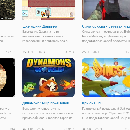
Ежегодник Дарвина
Сила оружия - сетевая игр
Ежегодник Дарвина - это
Сила оружия - сетевая игра Bull
навируса-
высококачественная смесь
Force Multiplayer. Данная игра
рок
головоломки и платформера с
представляет собой реалистич
ции. В
Гамбол и его друг Дарвин из
площадку 3D боя! Играй сам, ил
 убить,
удивительного мира Гамбола
командой! Игра познакомит Вас
1180
41
7
0
4.61 K
34.71 K
1.4
артефакты
мультипликационных сериалов.
различным видом оружия,
маршрутными картами и многи
Динамонс: Мир покемонов
Крылья. ИО
арену с
Большое путешествие по
Грандиозный воздушный бой жд
ах Ио и
вселенной покемонов начинается
вас в онлайн игре "Крылья. ИО"
ости
прямо сейчас! Выберите героя из
Она представляет собой жанр и
м бою. У
трех доступных, а затем начните
подразумевающий открытый ми
ыбрать
тренировать его и улучшать
многопользовательском режиме
149
6
99
4
994
23.91 K
2.7