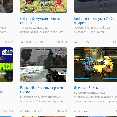
Обычный мультик: Битва
Киберпанк: Безумный Сан
гигантов
Андреас
лица -
Титаника аватары из
"Киберпанк: Безумный Сан
ожете
неправильных знаков "обычного
Андреас" — это крутая
тно.
мультика" идти на войну!
трёхмерная экшн игра от третье
Выберите ваш и сражение, пока
лица в стиле ГТА. Вы окажетесь
1331
78
21
1
5.73 K
98.95 K
4.0
ы победить
останется кто-то один. Пойти один
футуристическом мире будущег
воем пути.
против одного против гигантских
где по улицам ходят роботы, а
воинов, как утята, злых гусей,
машину летают в воздухе. В эт
хранитель секретов,
необычном
Вармрайз: Красные против
Древние Бойцы
ли
Синих
Возьмите контроль над
Киборги и люди встретились в
выбранным воином и сражатьс
онлайн игре "Вармрайз: Красные
против могущественных древни
о
против Синих", где будут бороться
Сделайте свой путь к великому
 празднику
за земли. Игра представляет
боец, победив каждого бойца
442
27
4
0
314.62 K
36.47 K
ился
собой классический шутер, в
противника. Оттачивать свои