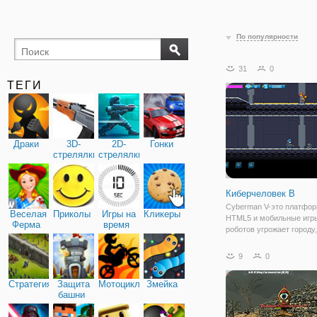
По популярности
31
0
ТЕГИ
Драки
3D-
2D-
Гонки
стрелялки
стрелялки
Киберчеловек В
Cyberman V-это платфор
Веселая
Приколы
Игры на
Кликеры
HTML5 и мобильные игры
Ферма
время
роботов угрожает городу
время сражаться ! ! Буд
уничтожь их! Путешеств
9
0
красиво оформленным у
постарайтесь найти все 
Стратегия
Защита
Мотоциклы
Змейка
башни