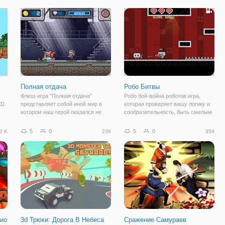
Железным рылом. Это
жизнь обратно в свою деревню и
бесстрашный поросенок, который
их жителей. BlightBorne является
не боится замарать руки
Полная отдача
Робо Битвы
Флеш-игра "Полная отдача"
Робо бой-война роботов игра,
2D.
представляет собой иной мир в
которая проверяет вашу логику и
котором наш герой оказался не
сообразительность, быть смелым
ы
спроста, а в поисках древних
и бороться за победу против
й
цивилизаций. Здесь он наткнулся
других военных роботов, лазеры,
5
0
5
0
2 K
236
358
о
на удивительную вещь: на
пилы и moreTheres множество
роботов, обладающих
врагов и препятствий для бота, так
искусственным интеллектом,
что
 ио
3d Трюки: Дорога В Небеса
Сражение Самураев