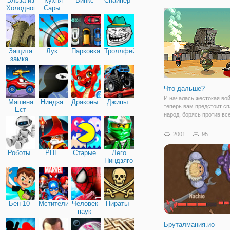
Эльза из
Кухня
Винкс
Снайпер
онлайн или в одиночку в
Холодного
Сары
кампании.
сердца
Защита
Лук
Парковка
Троллфейс
замка
Что дальше?
И началась жестокая вой
Машина
Ниндзя
Драконы
Джипы
теперь вам предстоит сп
Ест
народ, борясь против все
Машину
пытаться остановить вас
Управлять супер - обуч
2001
95
солдат, и победить всех
врагов! Ваши враги пыт
Роботы
РПГ
Старые
Лего
бомбу, чтобы
Ниндзяго
Бен 10
Мстители
Человек-
Пираты
паук
Бруталмания.ио