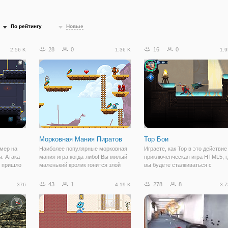
По рейтингу
Новые
28
0
16
0
2.56 K
1.36 K
1.9
Морковная Мания Пиратов
Тор Бои
мер на
Наиболее популярные морковная
Играете, как Тор в это действие
. Атака
мания игра когда-либо! Вы милый
приключенческая игра HTML5, г
, пришло
маленький кролик гонится злой
вы будете сталкиваться с
ь воином и
лисы и скорпионов. Соберите
подобными злодеями Локи, Хел
уйте по
морковь, бриллианты, жемчужные
или мастера. В каждом бою, вы
43
1
278
8
376
4.19 K
3.7
ровням,
ожерелья и многое другое,
должны закончить уровень,
золото и
поскольку вы путешествуете свой
прежде чем огонь полностью
путь через
исчезнет, поэтому