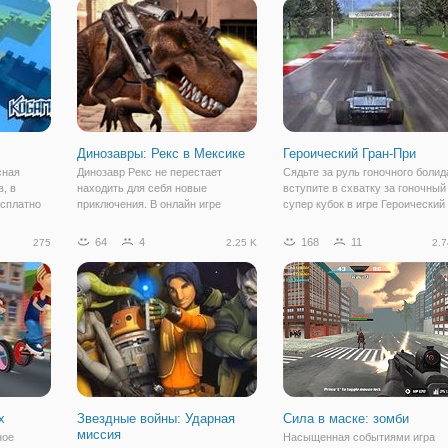
мом деле,
многопользовательском режиме.
рефлексы и подраться в
аздник как
Вы можете создать свою комнату
одиночной игре или в режиме
день,
или
Динозавры: Рекс в Мексике
Героический Гран-При
сная
Динозавр Рекс не перестает
Сядьте за руль гоночного болид
, в
находить для себя новые
вступите в схватку за гоночный
есплатно
приключения. В онлайн игре
супер кубок в игре Героический
тво
"Динозавры: Рекс в Мексике" вы
Гран-При! Ездить на болиде
увидите, как огромный динозавр Т-
довольно просто. Нужно
64
4
168
11
275
2.25 K
2.7
ышленном
Рекс вышел на охоту. Как он
постоянно быть в правильном
жду двумя
оказался на улицах солнечной
воздушном потоке, чтобы
Мексики, пока
сопротивление воздуха
х
Звездные войны: Ударная
Сила в маске: зомби
миссия
ное
Насыщенная событиями игра