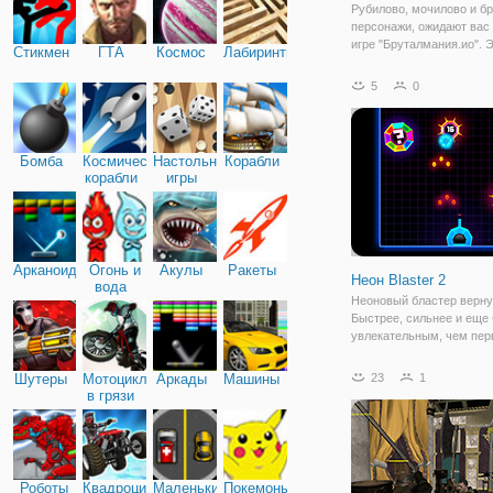
Рубилово, мочилово и б
персонажи, ожидают вас
игре "Бруталмания.ио". 
Стикмен
ГТА
Космос
Лабиринты
игра онлайн, в которой в
сражаться за выживание
5
0
других игроков. Вас ожи
серьезная битва за выжи
Бомба
Космические
Настольные
Корабли
корабли
игры
Арканоид
Огонь и
Акулы
Ракеты
Неон Blaster 2
вода
Неоновый бластер верну
Быстрее, сильнее и еще
увлекательным, чем пер
Уничтожить все на своем
обновить ваши пушки и 
Шутеры
Мотоциклы
Аркады
Машины
23
1
миром ! Неон Blaster 2-э
в грязи
внеочередной, экшн арк
стрелялка, где вы
Роботы
Квадроциклы
Маленькие
Покемоны