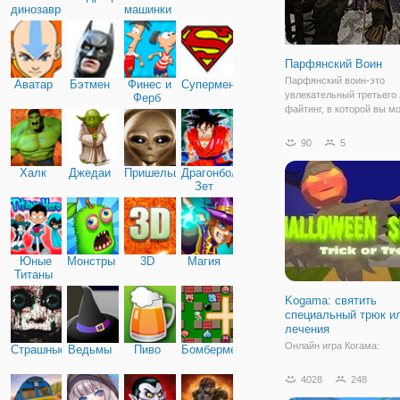
динозавры
машинки
Парфянский Воин
Парфянский воин-это
Аватар
Бэтмен
Финес и
Супермен
увлекательный третьего 
Ферб
файтинг, в которой вы м
играть в онлайн и беспла
Управлять этой мощной
90
5
парфянские героя, чтоб
всех других воинов на с
Халк
Джедаи
Пришельцы
Драгонболл
Найти оружие и щиты,
Зет
Юные
Монстры
3D
Магия
Титаны
Kogama: святить
специальный трюк и
лечения
Онлайн игра Когама:
Страшные
Ведьмы
Пиво
Бомбермен
Хэллоуинские трюки - эт
подготовка к страшному
4028
248
мертвых. Хэллоуин появ