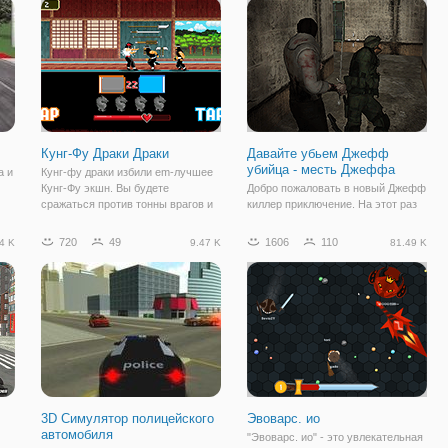
августа 2014 года. Он
сказочный мир Сигма, причем
совершенно случайно.
Кунг-Фу Драки Драки
Давайте убьем Джефф
убийца - месть Джеффа
а и
Кунг-фу драки избили em-лучшее
Кунг-Фу экшн. Вы будете
Добро пожаловать в новый Джефф
сражаться против тонны врагов и
киллер приключение. На этот раз
Большой босс. Вы должны быть
вы можете играть как воин или как
очень быстро и настоящий мастер
Джефф убийца. История солдата:
720
49
1606
110
4 K
9.47 K
81.49 K
кунг-фу, чтобы убить всех враги с
вы и ваши боевые группы
обеих сторон экрана. Вы можете
отправляются исследовать
заброшенный город. Ходят слухи,
что убийца
3D Симулятор полицейского
Эвоварс. ио
автомобиля
"Эвоварс. ио" - это увлекательная