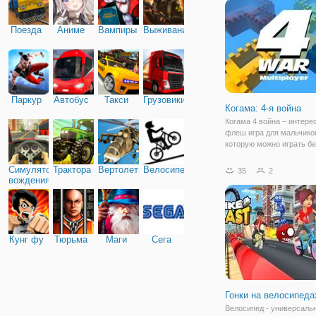
совсем недавно. И на са
это не такой веселый пр
принято считать. В этот 
Поезда
Аниме
Вампиры
Выживание
живые должны
Паркур
Автобус
Такси
Грузовики
Когама: 4-я война
Когама 4 война – интере
флеш игра для мальчиков
которую можно играть б
неограниченное количес
времени. Действие игры
Симулятор
Трактора
Вертолеты
Велосипед
35
2
разворачивается в вым
вождения
мире, где идет война ме
кланами. Вам нужно
Кунг фу
Тюрьма
Маги
Сега
Гонки на велосипеда
Велосипед - универсаль