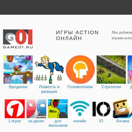
ИГРЫ ACTION
Мы добавляе
ОНЛАЙН
играми acti
Бродилки
Ловкость и
Головоломки
Стратегии
реакция
1 игрок
на двоих
для
онлайн
IO
Когама
мальчиков