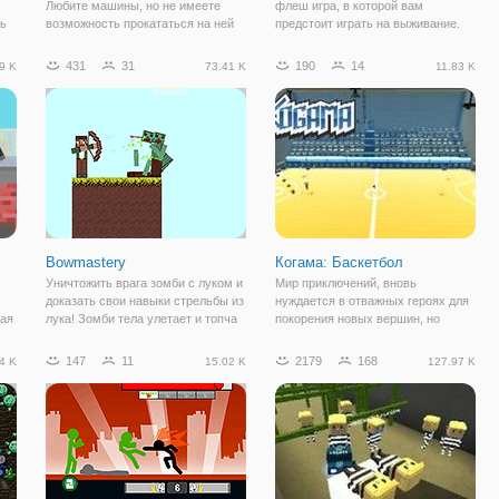
Любите машины, но не имеете
флеш игра, в которой вам
ль
возможность прокататься на ней
предстоит играть на выживание.
на полной скорости, тогда добро
Игра представляет собой жанр ио,
пожаловать в игру. Здесь вы
подразумевающий открытый мир в
431
31
190
14
9 K
73.41 K
11.83 K
получите возможность отлично
многопользовательском режиме. А
покататься на безлюдной трассе,
значит, вы можете свободно
город открыл для вас свои двери.
Город
Bowmastery
Когама: Баскетбол
Уничтожить врага зомби с луком и
Мир приключений, вновь
доказать свои навыки стрельбы из
нуждается в отважных героях для
ная
лука! Зомби тела улетает и топча
покорения новых вершин, но
друг друга в этом физики на
теперь спортивных. Да, великие
основе 2D экшн - шутер.
битвы уже давно отошли на задний
147
11
2179
168
4 K
15.02 K
127.97 K
ия,
план, и теперь все ринулись
ть
играть бесплатно в баскетбол. И
не просто в