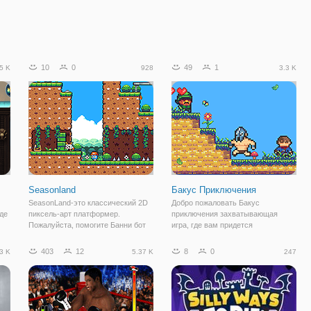
10
0
49
1
5 K
928
3.3 K
Seasonland
Бакус Приключения
SeasonLand-это классический 2D
Добро пожаловать Бакус
де
пиксель-арт платформер.
приключения захватывающая
Пожалуйста, помогите Банни бот
игра, где вам придется
ла
для завершения своего
столкнуться с ордами монстров и
путешествия в поисках пути, но
боссов, веселиться с помощью
403
12
8
0
3 K
5.37 K
247
будьте осторожны очень много
меча или, если вы предпочитаете
злых монстров и смертельные
дальний бой используйте свой лук,
ловушки, которые будут
славы и богатства