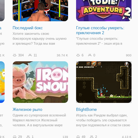
а
Последний бокс
Глупые способы умереть:
приключения 2
et
Хотите закончить свою
боксерскую карьеру очень шумно
"Глупые способы умереть:
ную
и зрелищно? Тогда мы вам
приключения 2" - экшн игра в
и с
поможем. Вы очень опытный боец.
приключенческом духе. По
 с
Который является чемпионом уже
названию игры вы могли понять,
304
11
6
0
1 K
36.74 K
900
много лет. Но вы знаете, что
что в аркаде нашим персонажам
м
боксерские поединки нужно
предстоит избежать смерти.
оставить в прошлом,
Глупой смерти, любой ценой. Они
оказались в мире, где
Железное рыло
BlightBorne
ет
Одним из супергероев вселенной
Играть как Рандом выбрал один,
.
Марвел является Железный
чтобы победить зло скрывается
о,
человек. А в виртуальном мире
внутри подземелья и спасти свою
р в
животных есть герой с не менее
деревню. Найти давно утерянный
. А
железной хваткой, именуемый
артефакт, который может принести
29
1
49
2
9 K
139
4.13 K