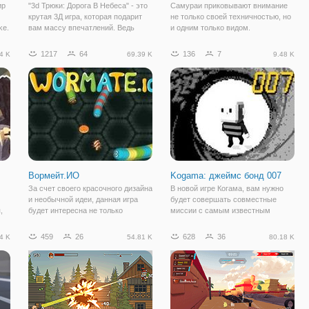
ир
"3d Трюки: Дорога В Небеса" - это
Самураи приковывают внимание
крутая 3Д игра, которая подарит
не только своей техничностью, но
ke.
вам массу впечатлений. Ведь
и одним только видом.
ти,
здесь вас ждут дикие гонки, в
Насладиться картинкой восточных
 и
которых можно направлять свой
воинов и принять с ними участие в
1217
64
136
7
4 K
69.39 K
9.48 K
автомобиль модом, багги и на 360
серьезной битве, можно в онлайн
и
градусов. Врубайте нитро для
игре "Сражение Самураев". По
своему
Вормейт.ИО
Kogama: джеймс бонд 007
За счет своего красочного дизайна
В новой игре Когама, вам нужно
и необычной идеи, данная игра
будет совершать совместные
,
будет интересна не только
миссии с самым известным
среднестатистическому
агентов британской разведки -
взрослому, но и маленьким детям.
Джеймсом Бондом. Хоть Джеймс
459
26
628
36
4 K
54.81 K
80.18 K
ву.
За счет простого пользования она
Бонд и невероятно крут, но ему
стала лоступна для разного
тоже иногда нужна помощь,
возрастного
поэтому он обратился