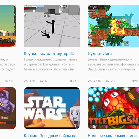
 режиме
боевые навыки. Путешествуя по
значит, вы можете свободно
миру, можно наткнуться на других
перемещаться по всему
покемонов.
пространству,
Крупье пистолет шутер 3D
Буллет Лига
на, и
Предупреждение: содержит кровь
Буллет Лига - динамичная и
асти свой
и стрельба! Вы крупье! Убить и
веселая онлайн платформер в 
го, будут
бекаса вражеских stickmen - вы
Ваша цель - стать последним
!
должны ударить первым или
выжившим человеком. Здесь в
енный
убьют тебя! Как долго вы будете
будете играть за свинку, которы
130
6
4736
235
167.6 K
8.41 K
328.
 своих
выживать пока вы мертвы? В этой
представлен в виде брутальног
аются
удивительной игре 3D шутер, там
персонажа, с оружием в руках.
будет
Ему
Когама: Звездные войны на
Большие маленькие змеи.