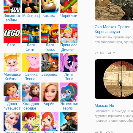
Звездные
Майнкрафт
Когама
Червячки
войны
Сил Масках Против
Коронавируса
Сил масках против коро
это забавная игра, где иг
Лего
Лего
Лего
Принцессы
должен убить вирус мута
Сити
Нексо
Диснея
игре есть 4 режима игры:
69
2
Найтс
убить ночью, находить 
и выживания.
Малышка
Свинка
Зверополис
Литл
Хейзел
Пеппа
Пони
Дружба
Даша
Холодное
Барби
Эквестрия
Масках Ио
путешественница
сердце
герлз
Готовьтесь к выходу на 
другими игроками в маск
проверить свои способн
стрельбы в сумасшедше
вас есть возможность в
6
0