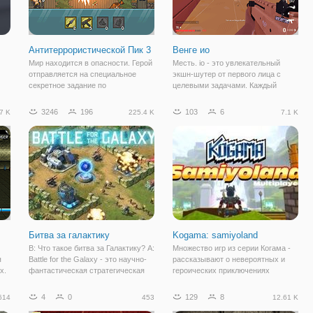
Антитеррористической Пик 3
Венге ио
Мир находится в опасности. Герой
Месть. io - это увлекательный
отправляется на специальное
экшн-шутер от первого лица с
секретное задание по
целевыми задачами. Каждый
го
уничтожению опасных
матч-это интенсивный уникальный
 в
преступников. Наш агент
опыт с картами способностей,
3246
196
103
6
7 K
225.4 K
7.1 K
о,
автоматически стреляет по
которые вы можете получить в
врагам. Ваша задача заключается
игре. Вы можете играть в нее в
ом
в контроле дополнительное
браузере, без
оружие:
Битва за галактику
Kogama: samiyoland
В: Что такое битва за Галактику? A:
Множество игр из серии Когама -
я
Battle for the Galaxy - это научно-
рассказывают о невероятных и
х.
фантастическая стратегическая
героических приключениях
игра, созданная играми AMT, и
настоящих героев. И вот
опубликованная Ninja Kiwi. Он был
очередная игра серии - Когама:
4
0
129
8
614
453
12.61 K
первым в бета-состоянии в конце
СигмаЛенд перенесет в вас