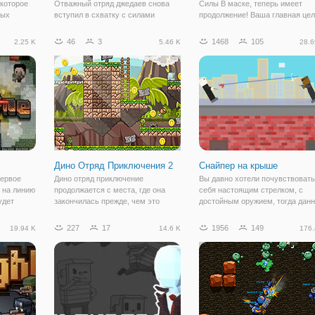
 которое
Отважный отряд джедаев снова
Силы В маске, теперь имеет
ных
вступил в схватку с силами
продолжение! Ваша главная це
шо влияет
Империи. Они находятся на одном
состоит в том, чтобы устранить
ие, во
из имперских кораблей и просят
зомби и выжить максимально
46
3
1468
105
2.25 K
5.46 K
28.6
ро
вас прийти им на помощь. Именно
долго, волна после волны,
 в пункт
так начинается бесплатная флеш
используя все необходимое
игра – Звездные войны: ударная
оружие. У Вас есть способ
миссия.
Дино Отряд Приключения 2
Снайпер на крыше
Первое
Дино отряд приключение
Вы давно хотели почувствовать
 на линию
продолжается с места, где она
себя настоящим стрелком, с
удет
закончилась прежде, чем это
достойным оружием, тогда дан
е
время еще один новый персонаж
игра специально для вас. Место
живать на
присоединяется к динозавру
действия игры происходит на
227
17
1956
149
19.94 K
14.6 K
176.
ого все
команды вы можете
крыше, это единственная локац
 а
переключиться на новый
на которой вы и будите проходи
динозавр, который только что
все
добавил,