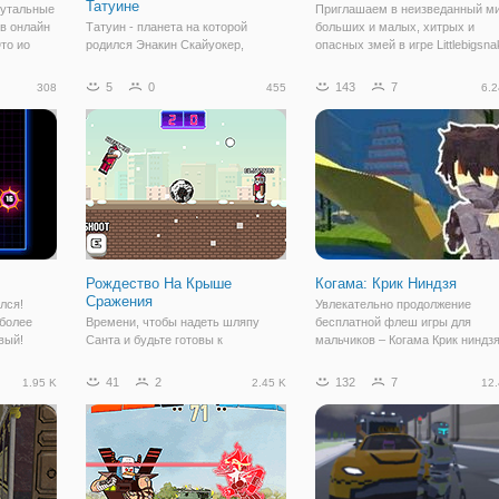
Татуине
рутальные
Приглашаем в неизведанный м
 в онлайн
Татуин - планета на которой
больших и малых, хитрых и
Это ио
родился Энакин Скайуокер,
опасных змей в игре Littlebigsna
ы будете
который позже примкнет к ситхам
io. Это продолжение первой час
 среди
и сменит имя на Дарт Вейдер. Ему
которая вышла с дополнениями
5
0
143
7
308
455
6.2
дает
было суждено повлиять на
обновлениями. Теперь игровой
вание, в
равновесие силы. Но никто не
процесс стал еще насыщенней 
знал, что он захочет стать правой
рукой темного
Рождество На Крыше
Когама: Крик Ниндзя
Сражения
лся!
Увлекательно продолжение
 более
Времени, чтобы надеть шляпу
бесплатной флеш игры для
вый!
Санта и будьте готовы к
мальчиков – Когама Крик ниндзя
 пути,
некоторым экшн весело. Пытаться
снова отправит вас в одно из
править
пристрелить противника с крыши в
самых опасных мест в мире,
41
2
132
7
1.95 K
2.45 K
12.
то
этой веселой рождественской
чтобы положить конец бесчинст
адная
тематикой шутер.
Среди всех опытных воинов
ниндзя, только вы в