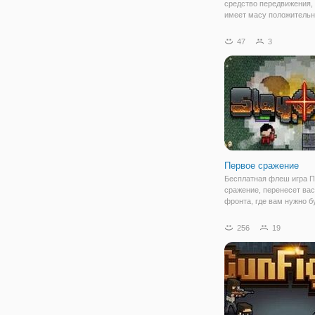
средство передвижения,
имеет масу положитель
сторон. В первых - хоро
на здоровье и самочуств
47
3
вторых - позволяет быст
перемещаться из пунка А
Б, и в третьих -
Первое сражение
Бесплатная флеш игра 
сражение, перенесет вас
фронта, где вам нужно б
пройти настоящее боево
крещение и научится вы
256
19
войне. У вас есть для эт
необходимые предметы,
которых – нужно