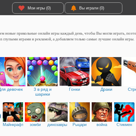
Мои игры (0)
Вы играли (0)
м новые прикольные онлайн игры каждый день, чтобы Вы могли играть, поэтом
on глупыми играми и рекламой, а добавляем только самые лучшие онлайн игры.
Для девочек
3 в ряд и
Гонки
Драки
Стр
шарики
Майнкрафт
зомби
динозавры
Рыцари
война
Стикмен