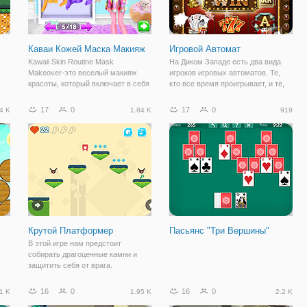
Каваи Кожей Маска Макияж
Игровой Автомат
Kawaii Skin Routine Mask
На Диком Западе есть два вида
Makeover-это веселый макияж
игроков игровых автоматов. Те,
красоты, который включает в себя
кто все время проигрывает, и те,
рутину девушки по очищению лица
кто выигрывают. Кем станете вы,
и макияжу. Юки хочет
можно проверить в онлайн игре
17
0
17
0
4 K
1.84 K
919
активизировать игру, и она как раз
"Игровой Автомат". Это простая
собирается попробовать новый
игра, которая поможет проверить
скин #routine
Крутой Платформер
Пасьянс "Три Вершины"
В этой игре нам предстоит
собирать драгоценные камни и
защитить себя от врага.
ть
16
0
16
0
1 K
1.95 K
2.2 K