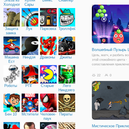
Эльза из
Кухня
Винкс
Снайпер
Холодного
Сары
сердца
Защита
Лук
Парковка
Троллфейс
замка
Волшебный Пузырь 
Цель, матч, и разбить в
Машина
Ниндзя
Драконы
Джипы
этой спокойного цвета -
Ест
сопоставления приключе
Машину
удаления пузырьков вы 
соответствовать три или
22
0
цветные пузыри вместе,
огонь пузырь, что вам да
Роботы
РПГ
Старые
Лего
пузыри
Ниндзяго
Бен 10
Мстители
Человек-
Пираты
паук
Мистическое Прикл