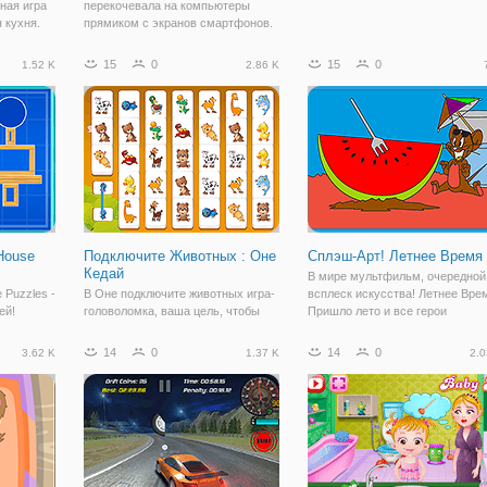
ная игра
перекочевала на компьютеры
 кухня.
прямиком с экранов смартфонов.
тов и
И хотя она принадлежит к
р
категории «3 в ряд», геймплей тут
15
0
15
0
1.52 K
2.86 K
полох в
несколько отличается. Вместо
ивать,
того, чтобы сдвигать фигуры на
иентов
поле в попытке
House
Подключите Животных : Оне
Сплэш-Арт! Летнее Время
Кедай
В мире мультфильм, очередной
 Puzzles -
В Оне подключите животных игра-
всплеск искусства! Летнее Вре
ей!
головоломка, ваша цель, чтобы
Пришло лето и все герои
го кота и
найти все совпадающие пары. Это
отправились отдыхать, и среди
т
какой-то комбинационной игры или
них наш любимый мистер Бин. 
14
0
14
0
3.62 K
1.37 K
2.0
 Можете
подключения игру
схватил его верный друг Мишка
 это,
(на"связывания") смотрите, это
пустился во все тяжкие пути.
мы?
очень весело играть, очень
Летнее Время
сложной и