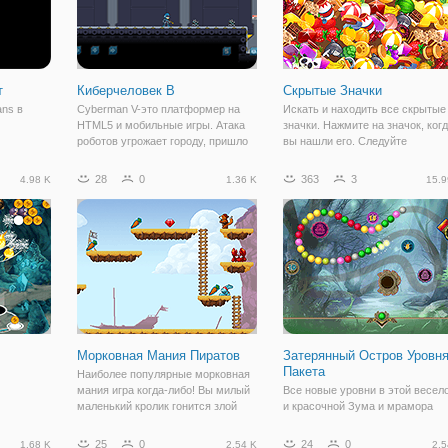
т
Киберчеловек В
Скрытые Значки
ans в
Cyberman V-это платформер на
Искать и находить все скрытые
HTML5 и мобильные игры. Атака
значки. Нажмите на значок, ког
роботов угрожает городу, пришло
вы нашли его. Следуйте
время сражаться ! ! Будь воином и
подсказкам и держать глаза на
уничтожь их! Путешествуйте по
таймер, найти объекты в данны
28
0
363
3
4.98 K
1.36 K
15.9
красиво оформленным уровням,
момент времени. Собирать
постарайтесь найти все золото и
количество элементов, указанн
в цель.
Морковная Мания Пиратов
Затерянный Остров Уровн
Пакета
Наиболее популярные морковная
мания игра когда-либо! Вы милый
Все новые уровни в этой весел
маленький кролик гонится злой
и красочной Зума и мрамора
лисы и скорпионов. Соберите
поппер. Стрелять шарики в
морковь, бриллианты, жемчужные
цепочку и соедините 3 или боле
25
0
24
0
1.68 K
2.54 K
2.5