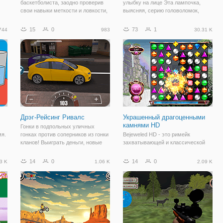
баскетболиста, заодно проверив
улыбку на лице Эта лампочка,
свои навыки меткости и ловкости,
выясняя, серию головоломок,
в онлайн игре "Крутой Баскетбол".
которые будут освещать темные.
Цель игры проста - забросить в
Можно подумать, что включение
15
0
73
1
744
983
30.31 K
кольцо мяч, за ограниченное
лампочки будет подпруга. Вы
количество попыток. Здесь нет
просто щелкаете выключателем, и
никаких
бац—у вас есть
Дрэг-Рейсинг Ривалс
Украшенный драгоценными
камнями HD
Гонки в подпольных уличных
мя.
гонках против соперников из гонки
Bejeweled HD - это римейк
кланов! Выиграть деньги, новые
захватывающей и классической
удивительные автомобили, и
игры-головоломки connect-three
Он
обновить их по максимуму!
jewel. Классический режим игры в
14
0
14
0
3 K
1.06 K
2.09 K
 и
Bejeweled позволяет вам
наслаждаться традиционной игрой,
перетасовывая драгоценные
камни, чтобы