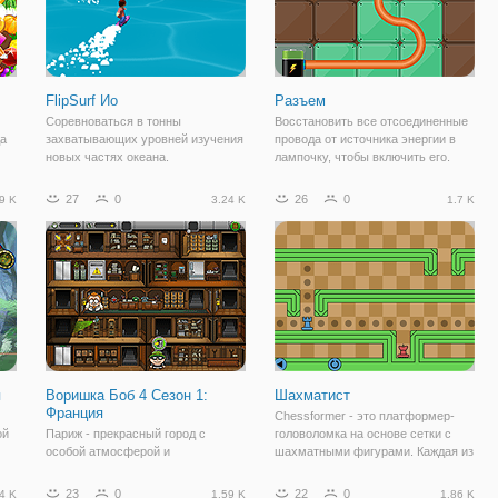
FlipSurf Ио
Разъем
Соревноваться в тонны
Восстановить все отсоединенные
да
захватывающих уровней изучения
провода от источника энергии в
новых частях океана.
лампочку, чтобы включить его.
Присоединиться к веселью
Подключите провода, которые
й
сегодня! Сенсорный экран, чтобы
могут передавать мощность до
27
0
26
0
9 K
3.24 K
1.7 K
ускорить и нажмите, чтобы
лампочки от аккумулятора.
ое
сделать сумасшедшие сальто во
Переместите плитки по
время полета в воздухе. Нажмите,
направлению света и
я
Воришка Боб 4 Сезон 1:
Шахматист
Франция
Chessformer - это платформер-
ой
Париж - прекрасный город с
головоломка на основе сетки с
особой атмосферой и
шахматными фигурами. Каждая из
неудивительно, что именно он
фигур движется так, как и
е
привлек внимание героя онлайн
ожидалось, как в шахматах, но они
23
0
22
0
4 K
1.59 K
1.86 K