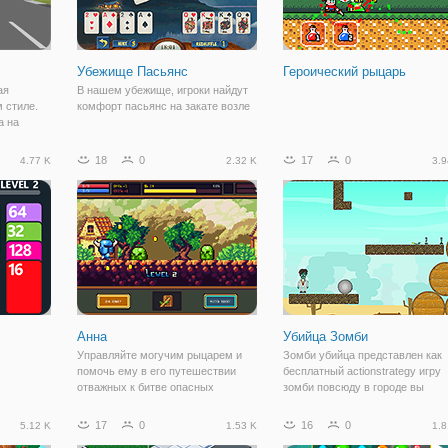
Убежище Пасьянс
Героический рыцарь
ая
В нашем убежище, игроки найдут
м стиле.
комфорт пасьянс на закате возле
а на
м
сти. Вас
18
0
17
0
4.77 K
2.32 K
3.9
ушка
юбит
Анна
Убийца Зомби
Управляйте могучим рыцарем и
Зомби убийца представлен как
помочь ему в его путешествии
бесплатный actionstrategy игру
отважных к битве опасных
зомби повсюду в городе вы
монстров в этой кликер -
должны очистить город, как это
приключенческая игра.
возможно, как вы можете сдела
17
0
16
0
5.12 K
1.53 K
1.8
лучшие стратегии игры о зомби,