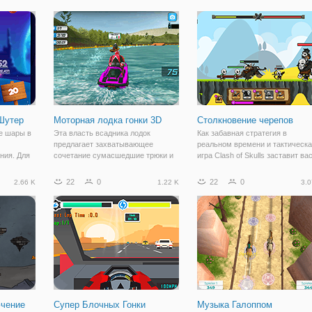
ожерелья и многое другое,
одинаковых шариков. Удалить в
поскольку вы путешествуете свой
шарики, прежде чем они достиг
путь через
выхода. Нажмите/нажмите на
стрелку,
Шутер
Моторная лодка гонки 3D
Столкновение черепов
се шары в
Эта власть всадника лодок
Как забавная стратегия в
предлагает захватывающее
реальном времени и тактическ
ния. Для
сочетание сумасшедшие трюки и
игра Clash of Skulls заставит ва
должны
интенсивной вызов. Не только вы
развлечься на мгновение. В это
 более же
будете иметь, чтобы быть
PvP-игре вы можете вызвать
22
0
22
0
2.66 K
1.22 K
3.0
 затем
водителем водных мотоциклов,
различные типы черепных
ют в кучу
вам придется ездить по кругу в
монстров, чтобы уничтожить ба
потрясающих уровней
вашего
ючение
Супер Блочных Гонки
Музыка Галоппом