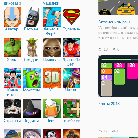
динозавры
машинки
Автомобиль раш
"Автомобиль раш" - крут
Аватар
Бэтмен
Финес и
Супермен
гоночная игра в аркадно
Ферб
Игроку предстоит поездк
кабриолете по солнечны
долинам на полной скоро
18
0
будет сопровождать дев
гонщика, но она также л
Халк
Джедаи
Пришельцы
Драгонболл
скорость и драйв,
Зет
Юные
Монстры
3D
Магия
Титаны
Карты 2048
Страшные
Ведьмы
Пиво
Бомбермен
17
0