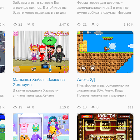
Забудем игры, в которые Вы
Ферма героев для девочек –
ел
играли до сих пор. В этой игре вы
замечательная игра 3 в ряд, где
будете много отдыхать в эти дни,
нужно собирать фрукты. История
мо
когда вы остаетесь дома из-за
началась с вашего путешествия к
эпидемии вирусов короны.
бабушке и дедушке в деревню.
21
0
21
0
6 K
2.47 K
1.39 K
али
Бросьте вызов своим соперникам,
Летом здесь очень прекрасная
чтобы стать лучшим гулящая. Чем
погода и можно отлично
больше
отдохнуть. Так и
Малышка Хейзл - Замок на
Алекс 2Д
Хеллоуин
Платформа игра, основанная на
В канун праздника Хэллоуин,
знаменитой 80-х Алекс Кидд.
да,
учитель малышка Хейзел
Помочь маленькому мальчику
устроила поездку в замок
Алексу собрать все деньги и
в-
Хэллоуин. Замок состоит из шести
прыгать по платформам.
19
0
18
0
3 K
1.15 K
392
го,
тайну номера, в которых есть
много сюрпризов и подарков для
Хейзел. Давайте объединим
Хейзел для изучения этих