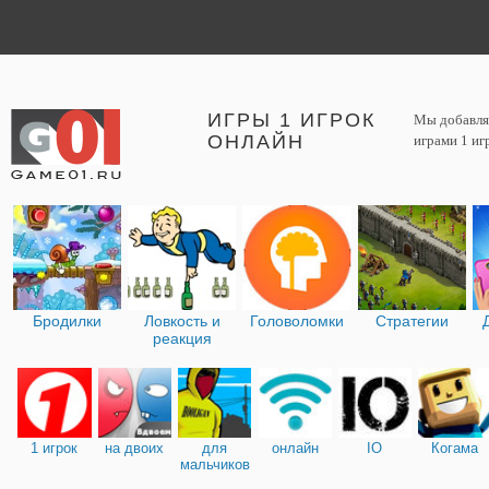
ИГРЫ 1 ИГРОК
Мы добавляе
ОНЛАЙН
играми 1 иг
Бродилки
Ловкость и
Головоломки
Стратегии
реакция
1 игрок
на двоих
для
онлайн
IO
Когама
мальчиков