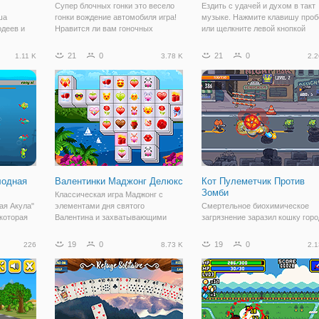
Супер блочных гонки это весело
Ездить с удачей и духом в такт
ша
гонки вождение автомобиля игра!
музыке. Нажмите клавишу проб
одеев и
Нравится ли вам гоночных
или щелкните левой кнопкой
еликой
автомобилей, но сделать их
мыши, когда дух находится пря
удовольствие? В супер блочных
над одной из звезд. С очков вы
21
0
21
0
1.11 K
3.78 K
2.2
гонки гонки никогда не было так
получите сердца. Если вы собр
весело и приятно смотреть с
достаточно сердце, вы
хорошо
лодная
Валентинки Маджонг Делюкс
Кот Пулеметчик Против
Зомби
Классическая игра Маджонг с
ая Акула"
элементами дня святого
Смертельное биохимическое
 которая
Валентина и захватывающими
загрязнение заразил кошку горо
еские
уровнями. Устраните одинаковые
и большинство граждан кошка
ько вы
плитки попарно, чтобы собрать
становятся зомби-кошек и кото
19
0
19
0
226
8.73 K
2.1
подводный
все плитки.
зомби вторглись в город. Для то
чтобы защитить Город кошек,
зные виды
ученые называют командой
агентов,