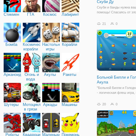
Скуби Ду
Скуби и банды нужна ва
помощь! Спасаясь от зл
Стикмен
ГТА
Космос
Лабиринты
сохранить день в этой в
погони.
21
0
Бомба
Космические
Настольные
Корабли
корабли
игры
Арканоид
Огонь и
Акулы
Ракеты
Больной Билли и Го
вода
Акула
"Больной Билли и Голодн
- логическая флеш игра,
покажет ваши стратегич
навыки и заодно, наскол
Шутеры
Мотоциклы
Аркады
Машины
20
0
везучи. Погружаемся в 
в грязи
мир, где на игровом поле
представлены самые ра
рыб.
Роботы
Квадроциклы
Маленькие
Покемоны