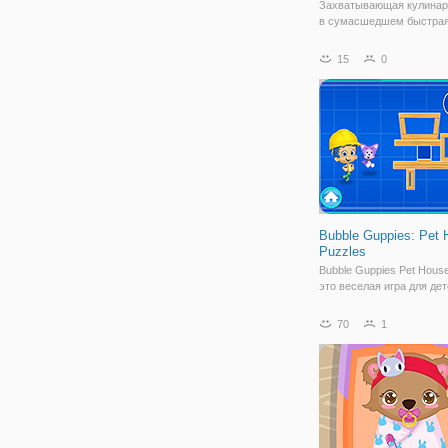
Захватывающая кулинар
в сумасшедшем быстрая
Готовить пищу для клиен
стать лучшим шеф-пова
15
0
приготовления игры пере
мире. Готовить и обслуж
чтобы сделать ваших кл
счастливыми!
Bubble Guppies: Pet 
Puzzles
Bubble Guppies Pet House
это веселая игра для дет
Играйте за щенка, водяно
дельфина, который хоче
70
1
построить для себя дом.
ли вы помочь им сделать
решая головоломки фор
Некоторые