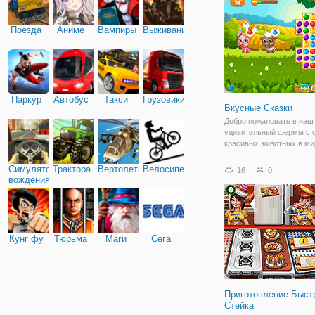
Поезда
Аниме
Вампиры
Выживание
Паркур
Автобус
Такси
Грузовики
Вкусные Сказки
Добро пожаловать в наш
удивительный фермы с 
красивых животных в ми
Обмен и совмещают вку
фрукты и овощи, чтобы 
Симулятор
Трактора
Вертолеты
Велосипед
16
0
нашего ребенка животны
вождения
сделать их счастливыми
сказки-это великолепны
Кунг фу
Тюрьма
Маги
Сега
Приготовление Быст
Стейка