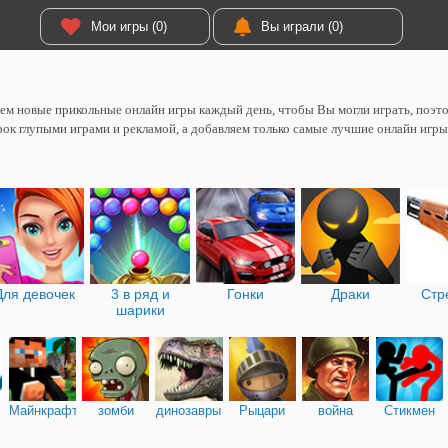
Мои игры (0)
Вы играли (0)
м новые прикольные онлайн игры каждый день, чтобы Вы могли играть, поэтом
рок глупыми играми и рекламой, а добавляем только самые лучшие онлайн игры
Для девочек
3 в ряд и
Гонки
Драки
Стр
шарики
Майнкрафт
зомби
динозавры
Рыцари
война
Стикмен