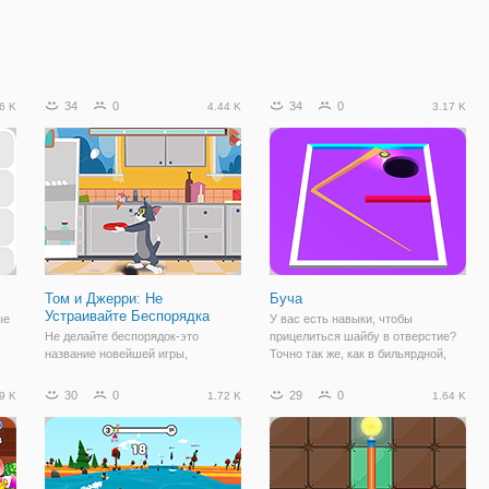
34
0
34
0
6 K
4.44 K
3.17 K
Том и Джерри: Не
Буча
Устраивайте Беспорядка
ые
У вас есть навыки, чтобы
Не делайте беспорядок-это
прицелиться шайбу в отверстие?
название новейшей игры,
Точно так же, как в бильярдной,
ть
добавленной нашей
целиться и стрелять в сторону,
административной командой в
чтобы положить шайбу в лунку с
30
0
29
0
9 K
1.72 K
1.64 K
категорию игр Тома и Джерри, эта
одной попытки. Если вам не
страница игр Бумеранга, которая
удастся с первой попытки, у вас
становится только лучше с
есть только
каждым новым дополнением,
которое