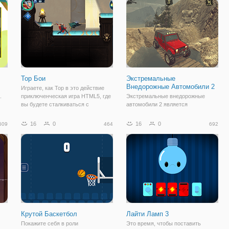
Тор Бои
Экстремальные
Внедорожные Автомобили 2
Играете, как Тор в это действие
.
приключенческая игра HTML5, где
Экстремальные внедорожные
вы будете сталкиваться с
автомобили 2 является
емя
подобными злодеями Локи, Хелла
следующей части этой веселой
или мастера. В каждом бою, вы
игры вождения. Если вам
16
0
16
0
609
464
692
ней
должны закончить уровень,
понравилось оригинальное
прежде чем огонь полностью
название, вы уверены, что любить
исчезнет, поэтому
это второе улучшенное издание.
Эта игра приносит все, что
Крутой Баскетбол
Лайти Ламп 3
Покажите себя в роли
Это время, чтобы поставить