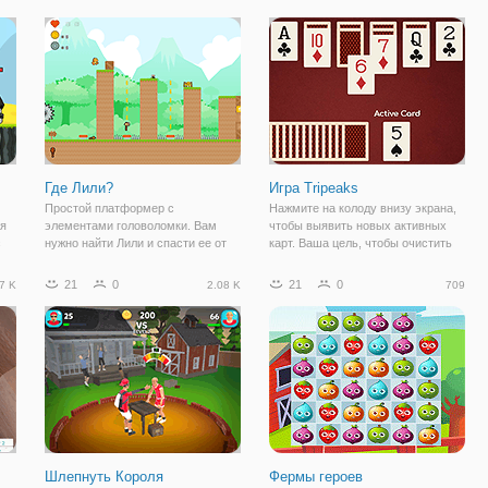
се
игры "Воришка Боб 4 Сезон 1:
падают после перемещения и не
нут
Франция" - воришку Боба. Этот
могут двигаться снова, пока не
смекалистый и ловкий парень
ограбил уже не один крупный
Где Лили?
Игра Tripeaks
Простой платформер с
Нажмите на колоду внизу экрана,
ая
элементами головоломки. Вам
чтобы выявить новых активных
с
нужно найти Лили и спасти ее от
карт. Ваша цель, чтобы очистить
й
одиночества.
стол, выбрав карты с одним
номером выше или ниже активной
21
0
21
0
7 K
2.08 K
709
карточки. Вы можете создать
зу
полосы, находя эти
последовательные карты.
Шлепнуть Короля
Фермы героев