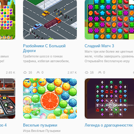
апокалипсисе и есть уровни,
которые
Разбойники С Большой
Сладкий Матч 3
Дороги
Матч три или более же цветные
самых
Грабители шоссе о гонках
желе, чтобы завершить уровень
ре!
трафика, избегая автомобили,
Открывайте бесплатную игру
сные
препятствия и полиция, собирая
бустеры и особенности в то вр
кормить
автомобили и, самое главное,
как Вы уровень вверх.
16
0
16
0
2.65 K
2.87 K
х и
весело. Собирайте монеты, чтобы
Особенности: • несколько уров
! Вкусные
получить новые автомобили и
• симпатичная графика •
й матч
полные коллекции! Поездка на
полной скорости,
ро 4
Веселые пузырики
Легенда о драгоценностях
Игра Весёлые Пузырики