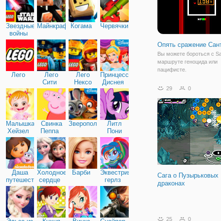
Звездные
Майнкрафт
Когама
Червячки
войны
Опять сражение Сан
Вы можете бороться с S
маршруте геноцида или
пацифисте.
Лего
Лего
Лего
Принцессы
Сити
Нексо
Диснея
29
0
Найтс
Малышка
Свинка
Зверополис
Литл
Хейзел
Пеппа
Пони
Дружба
Даша
Холодное
Барби
Эквестрия
Сага о Пузырьковых
путешественница
сердце
герлз
драконах
25
0