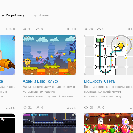
По рейтингу
Новые
41
0
39
0
3.35 K
3.69 K
3.0
ка
Адам и Ева: Гольф
Мощность Света
ика очень
Адам нашел палку и шар, рядом с
Восстановить все отсоединенн
ому в
которыми так удачно
провода, который может
ая
расположилась лунка. Возможно
передавать мощность до
очь
именно таким образом появилась
лампочки от батареи и заверши
током
такая игра. В онлайн игре "Адам и
все головоломки, чтобы весело
31
0
30
0
2.03 K
2.56 K
7.3
цев. Это
Ева: Гольф" вам предстоит
провести время. Ваша цель
клоном, в
сыграть в партию гольфа вместе с
состоит, чтобы включить все
Адамом. По
лампочки в каждом из